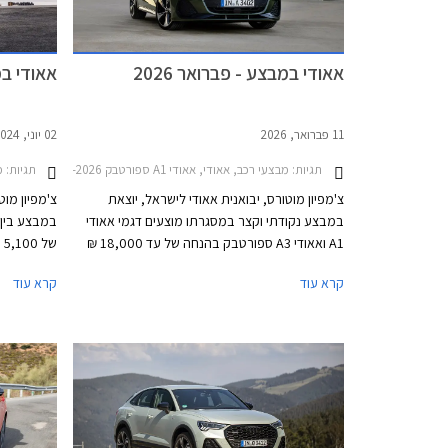
אאודי במבצע - פברואר 2026
אאודי במבצ
11 פברואר, 2026
02 יוני, 2024
תגיות:
מבצעי רכב, אאודי, אאודי A1 ספורטבק 2019-2026אאודי A3 ספורטבק 2024-2026
תגיות:
מבצ
צ'מפיון מוטורס, יבואנית אאודי לישראל, יוצאת
צ'מפיון מוט
במבצע נקודתי וקצר במסגרתו מוצעים דגמי אאודי
A1 ואאודי A3 ספורטבק בהנחה של עד 18,000 ₪
ממחיר המחירון לעסקאות מזומן. המבצע יערך בכל
לדגם הנבחר
קרא עוד
קרא עוד
אולמות התצוגה של אאודי ברחבי הארץ בין
אאודי ברחב
התאריכים 25-27 בפברואר.