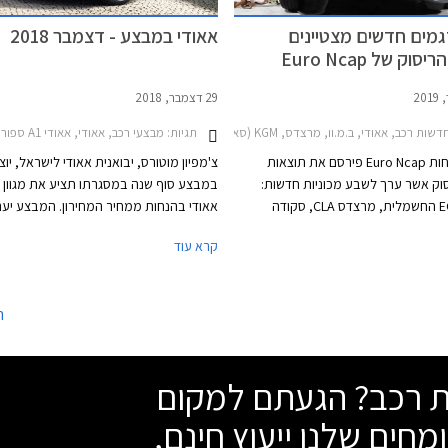
מים חדשים מצטיינים
אאודי במבצע - דצמבר 2018
וק של Euro Ncap
29 דצמבר, 2018
ות רכב, אאודי, ב.מ.וו, מרצדס, KGM (סאנגיונג), סקודה, פורד, אאודי A1 ספורטבק 2019-2026, ב.מ.וו Z4 רודסטאר 2019-2026מרצדס CLA 2019-2024
תגיות:
מבצעי רכב, אאודי, אאודי A1 ספורטבק 2015-2018, אאודי A3 ספורטבק 2016-2020, אאודי A4 2016-2019אאודי Q2 2017-2021
ארגון הבטיחות Euro Ncap פירסם את תוצאות
צ'מפיון מוטורס, יבואנית אאודי לישראל, יו
וק אשר ערך לשבע מכוניות חדשות:
במבצע סוף שנה במסגרתו תציע את מגוון ד
מרצדס EQC החשמלית, מרצדס CLA, סקודה
אאודי בהנחות ממחיר המחירון. המבצע יע
קאמיק, סאנגיונג קורנדו, ב.מ.וו Z4, אאודי A1, ופורד
אולמות התצוגה של אאודי בישראל.
קרא עוד
יצבה למבחן חוזר לאחר שהתעדכנה.
ה
שת רכב? הגעתם למקום
מחים שלנו ייעוץ חינם,