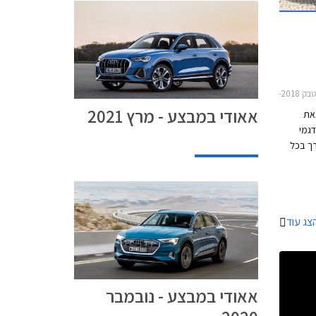
אאודי במבצע - מרץ 2021
צאת
גמי
רך בכל
צג עוד
אאודי במבצע - נובמבר