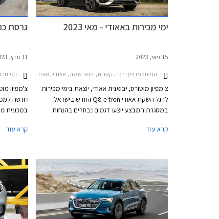
ימי מכירות באאודי - מאי 2023
גרסת כני
15 מאי, 2023
11 מרץ, 2023
תגיות:
מבצעי רכב, קטנות, פנאי שטח, אאודי, אאודי A1 ספורטבק 2019-2026, אאודי Q2 2021-2026, אאודי Q3 ספורטבק 2020-2025אאודי Q5 ספורטבק 2021-2024
תגיות:
ח
צ'מפיון מוטורס, יבואנית אאודי, יוצאת בימי מכירות
צ'מפיון מוט
לרגל השקת אאודי Q8 e-tron החדש בישראל.
במסגרת המבצע יוצעו דגמים נבחרים בהנחות
במכונית מע
ממחיר המחירון שיגיעו עד עשרות אלפי שקלים.
משום שאאוד
קרא עוד
קרא עוד
המבצע יתקיים בכל אולמות התצוגה של אאודי בין
סופר מיני. 
התאריכים 14-19 במאי.
עושה זאת ת
פחות משתלמ
העממיות סיא
לעדכון בקר