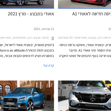
סה חדשה לאאודי A1
אאודי במבצע - מרץ 2021
21 פברואר, 2021
דשות רכב, קטנות, אאודיאאודי A1 ספורטבק 2019-2026
תגיות:
מבצעי רכב, משפחתיות, פנאי שטח, אאודי, אאודי A1 ספורטבק 2019-2026, אאודי Q2 2017-2021
ורס, יבואנית אאודי, משיקה גרסת כניסה
צ'מפיון מוטורס, יבואנית אאודי לישראל, יו
חדשה למכונית הסופר מיני אאודי A1. מדובר
במבצע תחת הכותרת ure is an attitude
ט חריגה בנוף הדגמים של מותגי היוקרה
במסגרתו תציע לרוכשים הטבות אבזור, מס
י היא היצרנית היחידה המציעה מכונית
מימון נוחים, והנחות על מגוון דגמי אאודי. 
קרא עוד
ב.מ.וו אמנם מציעה סופר מיני, אך היא
יערך בין התאריכים 1-5
חת מותג מיני. רכבים קטנים נחשבים
התצוגה של אאודי בישראל.
ים בקרב יצרניות הפרימיום בשל שולי
הרווח המצומצמים. הדור השני של אאודי A1 נחשף
לראשונה בשנת 2018 ויחגוג בקרוב 5. אחיותיו
ט איביזה ופולקסווגן פולו כבר עברו
מתיחת פנים וסביר להניח שגם אאודי A1 תזכה
וב.