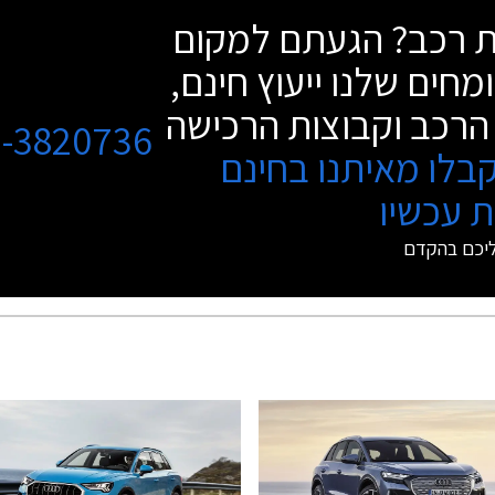
שת רכב? הגעתם למקום
מחים שלנו ייעוץ חינם,
הרכב וקבוצות הרכישה
3-3820736
בלו מאיתנו בחינם
 עכשיו
ליכם בהקדם