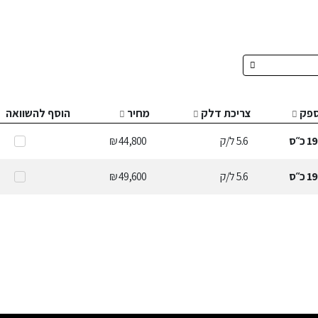
פק
צריכת דלק
מחיר
הוסף להשוואה
19
כ״ס
5.6
ל/ק
44,800 ₪
19
כ״ס
5.6
ל/ק
49,600 ₪