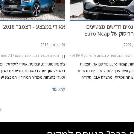
מתיחת פנים וסביר להניח שגם אאודי A1 תזכה
וב.
מים חדשים מצטיינים
אאודי במבצע - דצמבר 2018
וק של Euro Ncap
29 דצמבר, 2018
ות רכב, אאודי, ב.מ.וו, מרצדס, KGM (סאנגיונג), סקודה, פורד, אאודי A1 ספורטבק 2019-2026, ב.מ.וו Z4 רודסטאר 2019-2026מרצדס CLA 2019-2024
תגיות:
מבצעי רכב, אאודי, אאודי A1 ספורטבק 2015-2018, אאודי A3 ספורטבק 2016-2020, אאודי A4 2016-2019אאודי Q2 2017-2021
ארגון הבטיחות Euro Ncap פירסם את תוצאות
צ'מפיון מוטורס, יבואנית אאודי לישראל, יו
וק אשר ערך לשבע מכוניות חדשות:
במבצע סוף שנה במסגרתו תציע את מגוון ד
מרצדס EQC החשמלית, מרצדס CLA, סקודה
אאודי בהנחות ממחיר המחירון. המבצע יע
קאמיק, סאנגיונג קורנדו, ב.מ.וו Z4, אאודי A1, ופורד
אולמות התצוגה של אאודי בישראל.
קרא עוד
יצבה למבחן חוזר לאחר שהתעדכנה.
ה