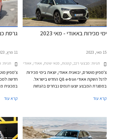
ימי מכירות באאודי - מאי 2023
גרסת כני
15 מאי, 2023
11 מרץ, 2023
תגיות:
מבצעי רכב, קטנות, פנאי שטח, אאודי, אאודי A1 ספורטבק 2019-2026, אאודי Q2 2021-2026, אאודי Q3 ספורטבק 2020-2025אאודי Q5 ספורטבק 2021-2024
תגיות:
ח
צ'מפיון מוטורס, יבואנית אאודי, יוצאת בימי מכירות
צ'מפיון מוט
לרגל השקת אאודי Q8 e-tron החדש בישראל.
במסגרת המבצע יוצעו דגמים נבחרים בהנחות
במכונית מע
ממחיר המחירון שיגיעו עד עשרות אלפי שקלים.
משום שאאוד
קרא עוד
קרא עוד
המבצע יתקיים בכל אולמות התצוגה של אאודי בין
סופר מיני. 
התאריכים 14-19 במאי.
עושה זאת ת
פחות משתלמ
העממיות סיא