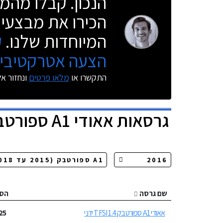
הנכון. קבלו מהמו
הכירו את מבצעי 
המיוחדות שלנו.
ק
הצעה אטרקטיבית
התקשרו או
מלאו פרטים
ונחזור א
גרסאות
אאודי A1 ספורטבק
שם גרסה
הס
אאודי A1 ספורטבק 1.4 TFSI ידני
25