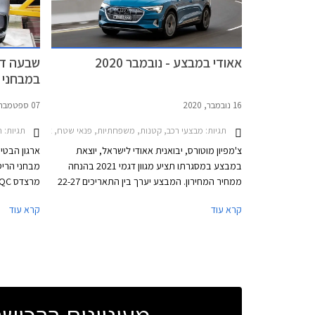
לעדכון בקר
אאודי במבצע - נובמבר 2020
שבעה דג
במבחני הריס
16 נובמבר, 2020
07 ספטמבר, 2019
תגיות:
מבצעי רכב, קטנות, משפחתיות, פנאי שטח, אאודי, אאודי A1 ספורטבק 2019-2026, אאודי A3 ספורטבק 2020-2024, אאודי Q3 ספורטבק 2020-2025אאודי e-tron 2019-2022
תגיות:
חדש
צ'מפיון מוטורס, יבואנית אאודי לישראל, יוצאת
במבצע במסגרתו תציע מגוון דגמי 2021 בהנחה
מבחני הריס
ממחיר המחירון. המבצע יערך בין התאריכים 22-27
בנובמבר 2020 בכל אולמות התצוגה של אאודי
קרא עוד
קרא עוד
בישראל.
פוקוס שהתי