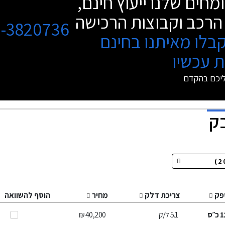
מחים שלנו ייעוץ חינם,
הרכב וקבוצות הרכישה
3-3820736
בלו מאיתנו בחינם
 עכשיו
ליכם בהקדם
פק
צריכת דלק
מחיר
הוסף להשוואה
1
כ״ס
5.1
ל/ק
40,200 ₪