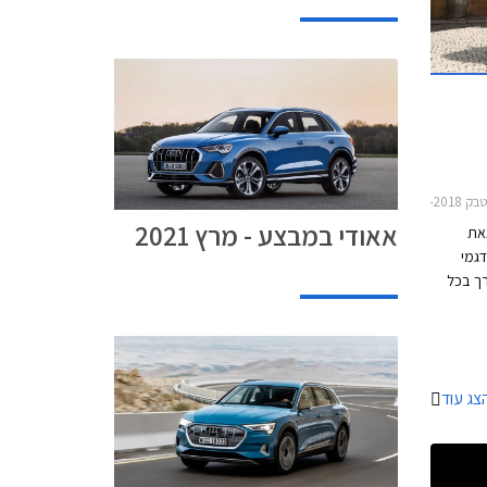
אאודי במבצע - מרץ 2021
צאת
גמי
רך בכל
צג עוד