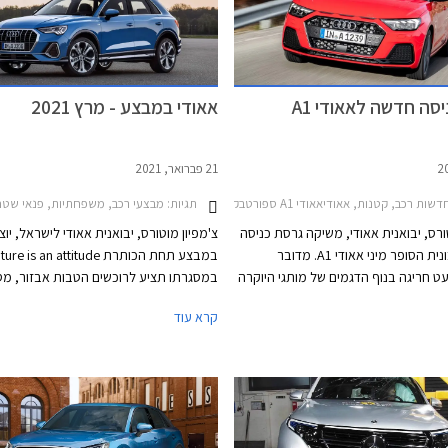
סה חדשה לאאודי A1
אאודי במבצע - מרץ 2021
21 פברואר, 2021
דשות רכב, קטנות, אאודיאאודי A1 ספורטבק 2019-2026
תגיות:
מבצעי רכב, משפחתיות, פנאי שטח, אאודי, אאודי A1 ספורטבק 2019-2026, אאודי Q2 2017-2021
ורס, יבואנית אאודי, משיקה גרסת כניסה
צ'מפיון מוטורס, יבואנית אאודי לישראל, יו
חדשה למכונית הסופר מיני אאודי A1. מדובר
במבצע תחת הכותרת ure is an attitude
ט חריגה בנוף הדגמים של מותגי היוקרה
במסגרתו תציע לרוכשים הטבות אבזור, מס
י היא היצרנית היחידה המציעה מכונית
מימון נוחים, והנחות על מגוון דגמי אאודי. 
קרא עוד
ב.מ.וו אמנם מציעה סופר מיני, אך היא
יערך בין התאריכים 1-5
חת מותג מיני. רכבים קטנים נחשבים
התצוגה של אאודי בישראל.
ים בקרב יצרניות הפרימיום בשל שולי
הרווח המצומצמים. הדור השני של אאודי A1 נחשף
לראשונה בשנת 2018 ויחגוג בקרוב 5. אחיותיו
ט איביזה ופולקסווגן פולו כבר עברו