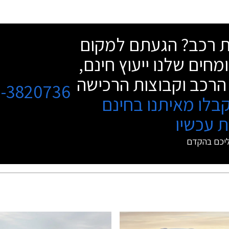
שת רכב? הגעתם למקום
מחים שלנו ייעוץ חינם,
הרכב וקבוצות הרכישה
3-3820736
בלו מאיתנו בחינם
 עכשיו
ליכם בהקדם