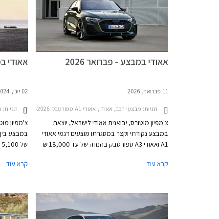
אאודי במבצע - פברואר 2026
אאודי במבצ
11 פברואר, 2026
02 יוני, 2024
תגיות:
מבצעי רכב, אאודי, אאודי A1 ספורטבק 2019-2026אאודי A3 ספורטבק 2024-2026
תגיות:
מבצ
צ'מפיון מוטורס, יבואנית אאודי לישראל, יוצאת
צ'מפיון מוט
במבצע נקודתי וקצר במסגרתו מוצעים דגמי אאודי
A1 ואאודי A3 ספורטבק בהנחה של עד 18,000 ₪
ממחיר המחירון לעסקאות מזומן. המבצע יערך בכל
לדגם הנבחר
קרא עוד
קרא עוד
אולמות התצוגה של אאודי ברחבי הארץ בין
אאודי ברחב
התאריכים 25-27 בפברואר.