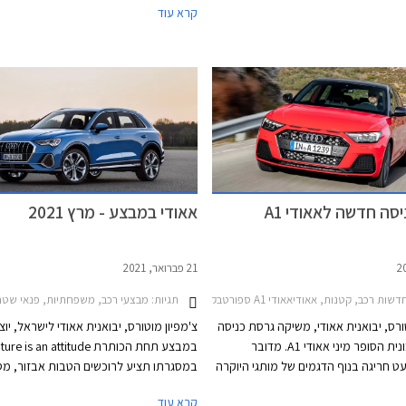
קרא עוד
י הארץ.
בכל אולמות התצוגה של אאודי ברחבי האר
סה חדשה לאאודי A1
אאודי במבצע - מרץ 2021
21 פברואר, 2021
דשות רכב, קטנות, אאודיאאודי A1 ספורטבק 2019-2026
תגיות:
מבצעי רכב, משפחתיות, פנאי שטח, אאודי, אאודי A1 ספורטבק 2019-2026, אאודי Q2 2017-2021
ורס, יבואנית אאודי, משיקה גרסת כניסה
צ'מפיון מוטורס, יבואנית אאודי לישראל, יו
חדשה למכונית הסופר מיני אאודי A1. מדובר
במבצע תחת הכותרת ure is an attitude
ט חריגה בנוף הדגמים של מותגי היוקרה
במסגרתו תציע לרוכשים הטבות אבזור, מס
י היא היצרנית היחידה המציעה מכונית
מימון נוחים, והנחות על מגוון דגמי אאודי. 
קרא עוד
ב.מ.וו אמנם מציעה סופר מיני, אך היא
יערך בין התאריכים 1-5