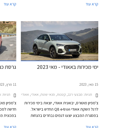
קרא עוד
קרא עוד
אולמות התצוגה של אאודי ברחבי הארץ בין
אאודי ברחב
התאריכים 25-27 בפברואר.
ימי מכירות באאודי - מאי 2023
גרסת כני
15 מאי, 2023
11 מרץ, 2023
תגיות:
מבצעי רכב, קטנות, פנאי שטח, אאודי, אאודי A1 ספורטבק 2019-2026, אאודי Q2 2021-2026, אאודי Q3 ספורטבק 2020-2025אאודי Q5 ספורטבק 2021-2024
תגיות:
ח
צ'מפיון מוטורס, יבואנית אאודי, יוצאת בימי מכירות
צ'מפיון מוט
לרגל השקת אאודי Q8 e-tron החדש בישראל.
במסגרת המבצע יוצעו דגמים נבחרים בהנחות
במכונית מע
ממחיר המחירון שיגיעו עד עשרות אלפי שקלים.
משום שאאוד
קרא עוד
קרא עוד
המבצע יתקיים בכל אולמות התצוגה של אאודי בין
סופר מיני. 