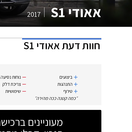
אאודי S1
2017
חוות דעת
אאודי S1
ביצועים
נוחות נסיעה
התנהגות
צריכת דלק
טירוף
שימושיות
״
כמה קטנה ככה מהירה
״
מעוניינים ברכי