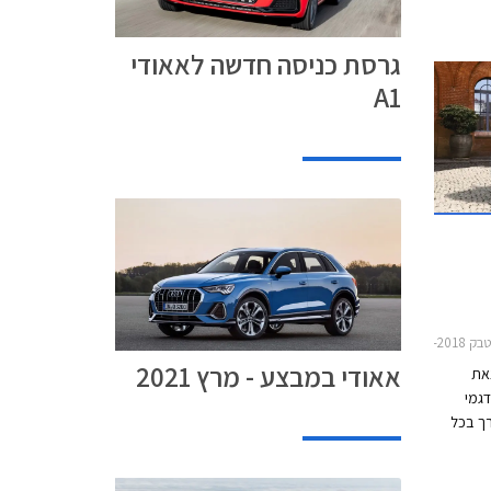
גרסת כניסה חדשה לאאודי
A1
אאודי במבצע - מרץ 2021
צאת
גמי
רך בכל