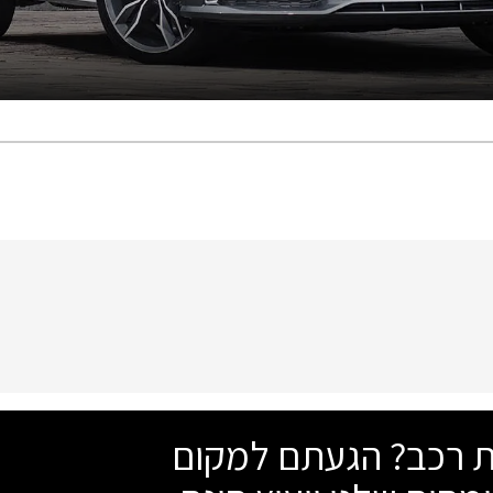
שת רכב? הגעתם למקום