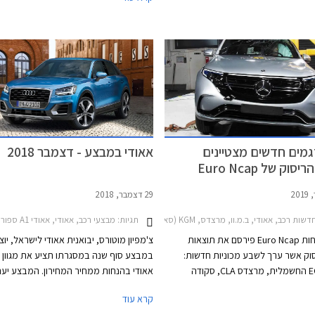
חת מותג מיני. רכבים קטנים נחשבים
התצוגה של אאודי בישראל.
ים בקרב יצרניות הפרימיום בשל שולי
הרווח המצומצמים. הדור השני של אאודי A1 נחשף
לראשונה בשנת 2018 ויחגוג בקרוב 5. אחיותיו
ט איביזה ופולקסווגן פולו כבר עברו
מתיחת פנים וסביר להניח שגם אאודי A1 תזכה
וב.
מים חדשים מצטיינים
אאודי במבצע - דצמבר 2018
וק של Euro Ncap
29 דצמבר, 2018
ות רכב, אאודי, ב.מ.וו, מרצדס, KGM (סאנגיונג), סקודה, פורד, אאודי A1 ספורטבק 2019-2026, ב.מ.וו Z4 רודסטאר 2019-2026מרצדס CLA 2019-2024
תגיות:
מבצעי רכב, אאודי, אאודי A1 ספורטבק 2015-2018, אאודי A3 ספורטבק 2016-2020, אאודי A4 2016-2019אאודי Q2 2017-2021
ארגון הבטיחות Euro Ncap פירסם את תוצאות
צ'מפיון מוטורס, יבואנית אאודי לישראל, יו
וק אשר ערך לשבע מכוניות חדשות:
במבצע סוף שנה במסגרתו תציע את מגוון ד
מרצדס EQC החשמלית, מרצדס CLA, סקודה
אאודי בהנחות ממחיר המחירון. המבצע יע
קאמיק, סאנגיונג קורנדו, ב.מ.וו Z4, אאודי A1, ופורד
אולמות התצוגה של אאודי בישראל.
קרא עוד
יצבה למבחן חוזר לאחר שהתעדכנה.