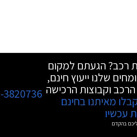
שת רכב? הגעתם למקום
מחים שלנו ייעוץ חינם,
הרכב וקבוצות הרכישה
3-3820736
בלו מאיתנו בחינם
 עכשיו
ליכם בהקדם