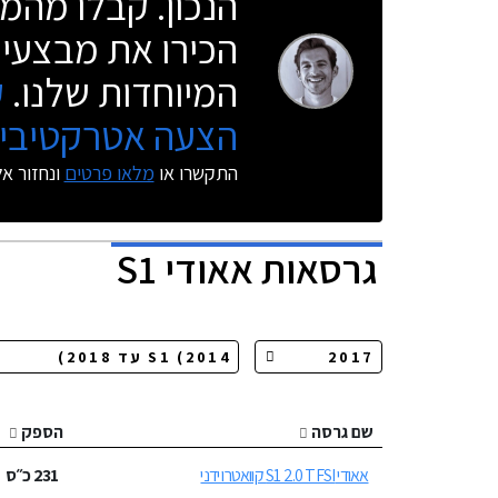
הנכון. קבלו מהמו
הכירו את מבצעי 
המיוחדות שלנו.
ק
הצעה אטרקטיבית
התקשרו או
מלאו פרטים
ונחזור א
גרסאות
אאודי S1
שם גרסה
הספק
אאודי S1 2.0 TFSI קוואטרו ידני
231
כ״ס