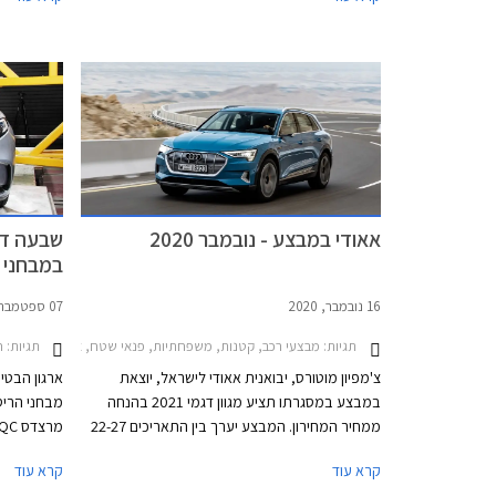
התאריכים 14-19 במאי.
עושה זאת ת
פחות משתלמ
העממיות סיא
לעדכון בקר
אאודי במבצע - נובמבר 2020
שבעה דג
במבחני הריס
16 נובמבר, 2020
07 ספטמבר, 2019
תגיות:
מבצעי רכב, קטנות, משפחתיות, פנאי שטח, אאודי, אאודי A1 ספורטבק 2019-2026, אאודי A3 ספורטבק 2020-2024, אאודי Q3 ספורטבק 2020-2025אאודי e-tron 2019-2022
תגיות:
חדש
צ'מפיון מוטורס, יבואנית אאודי לישראל, יוצאת
במבצע במסגרתו תציע מגוון דגמי 2021 בהנחה
מבחני הריס
ממחיר המחירון. המבצע יערך בין התאריכים 22-27
בנובמבר 2020 בכל אולמות התצוגה של אאודי
קרא עוד
קרא עוד
בישראל.
פוקוס שהתי