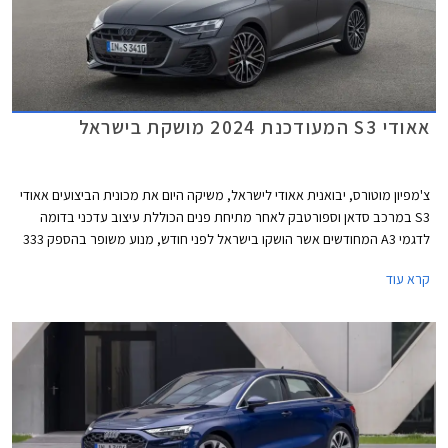
אאודי S3 המעודכנת 2024 מושקת בישראל
צ'מפיון מוטורס, יבואנית אאודי לישראל, משיקה היום את מכונית הביצועים אאודי
S3 במרכב סדאן וספורטבק לאחר מתיחת פנים הכוללת עיצוב עדכני בדומה
לדגמי A3 המחודשים אשר הושקו בישראל לפני חודש, מנוע משופר בהספק 333
כ"ס, ודיפרנציאל אחורי מוגבל החלקה כמו בגרסת הקצה אאודי RS3 לטובת
קרא עוד
התנהגות כביש מושחזת יותר. מחירה של אאודי S3 החדשה 2024 עומד על
419,900 ₪ לגרסת הספורטבק ו- 423,900 ₪ לגרסת הסדאן.