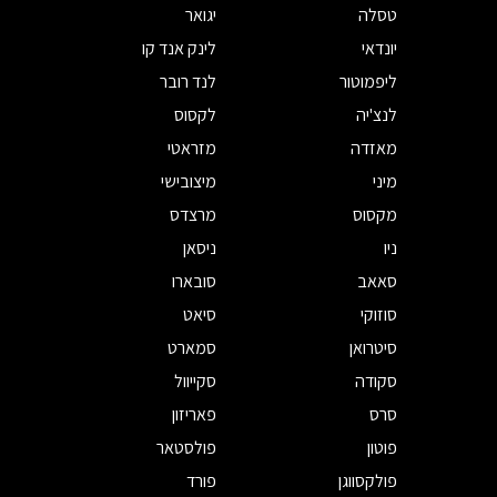
טסלה
יגואר
יונדאי
לינק אנד קו
ליפמוטור
לנד רובר
לנצ'יה
לקסוס
מאזדה
מזראטי
מיני
מיצובישי
מקסוס
מרצדס
ניו
ניסאן
סאאב
סובארו
סוזוקי
סיאט
סיטרואן
סמארט
סקודה
סקייוול
סרס
פאריזון
פוטון
פולסטאר
פולקסווגן
פורד