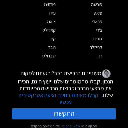
פורשה
פורתינג
פיאט
פיג'ו
פרארי
צ'אנגן
צ'רי
קאדילק
קופרה
קיה
קרייזלר
רובר
רנו
שברולט
מעוניינים ברכישת רכב? הגעתם למקום
הנכון. קבלו מהמומחים שלנו ייעוץ חינם, הכירו
את מבצעי הרכב וקבוצות הרכישה המיוחדות
שלנו.
קבלו מאיתנו בחינם הצעה אטרקטיבית
עכשיו
התקשרו
התקשרו או
מלאו פרטים
ונחזור אליכם בהקדם