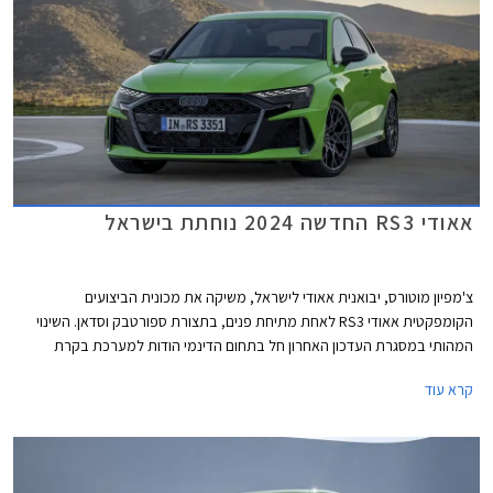
אאודי RS3 החדשה 2024 נוחתת בישראל
צ'מפיון מוטורס, יבואנית אאודי לישראל, משיקה את מכונית הביצועים
הקומפקטית אאודי RS3 לאחת מתיחת פנים, בתצורת ספורטבק וסדאן. השינוי
המהותי במסגרת העדכון האחרון חל בתחום הדינמי הודות למערכת בקרת
דינמיקת נהיגה מודולרית המשפרת את האחיזה והביצועים בפניות ועיקולים. יחד
קרא עוד
עם מנוע אימתני וכישורי נהיגה טובים, קטפה אאודי RS3 את תואר המכונית
הקומפקטית המהירה ביותר בנורבורגרינג עם זמן הקפה של 7:33.123 דקות.