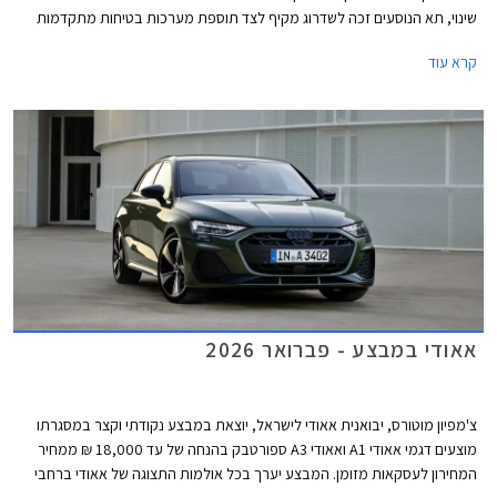
שינוי, תא הנוסעים זכה לשדרוג מקיף לצד תוספת מערכות בטיחות מתקדמות
חדשות בדומה לדגמים הצעירים של המותג. אאודי מוסיפה גם חתימת תאורה
קרא עוד
וסמלים חדשים בגרסאות הביצועים S3 ו- RS3.
אאודי במבצע - פברואר 2026
צ'מפיון מוטורס, יבואנית אאודי לישראל, יוצאת במבצע נקודתי וקצר במסגרתו
מוצעים דגמי אאודי A1 ואאודי A3 ספורטבק בהנחה של עד 18,000 ₪ ממחיר
המחירון לעסקאות מזומן. המבצע יערך בכל אולמות התצוגה של אאודי ברחבי