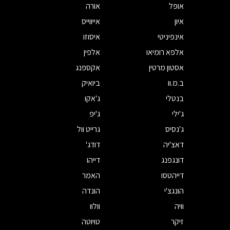
אופל
אורה
איון
אייווייס
אינפיניטי
איסוזו
אלפא רומיאו
אלפין
אסטון מרטין
אקספנג
ב.מ.וו
ביואיק
בנטלי
ג'אקו
ג'ילי
ג'יפ
ג'נסיס
גרייט וול
דאצ'יה
דודג'
דונגפנג
דייהו
דייהטסו
האמר
הונגצ'י
הונדה
וויה
וולוו
זיקר
טויוטה