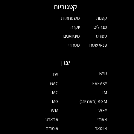
קטגוריות
קטנות
משפחתיות
מנהלים
יוקרה
ספורט
מיניוואנים
פנאי שטח
מסחרי
יצרן
BYD
DS
GAC
EVEASY
JAC
IM
KGM (סאנגיונג)
MG
WM
WEY
אאודי
אבארט
אווטאר
אומודה