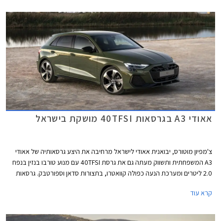
אאודי A3 בגרסאות 40TFSI מושקת בישראל
צ'מפיון מוטורס, יבואנית אאודי לישראל מרחיבה את היצע גרסאותיה של אאודי
A3 המשפחתית ותשווק מעתה גם את גרסת 40TFSI עם מנוע טורבו בנזין בנפח
2.0 ליטרים ומערכת הנעה כפולה קוואטרו, בתצורות סדאן וספורטבק. גרסאות
40TFSI החדשות ישווקו במחיר התחלתי של 294,900 ₪. אמנם המחיר בהחלט
קרא עוד
לא זול אך ביחס למתחרים הישירים מבית מרצדס וב.מ.וו וביחס ליחידת ההנעה
המשכנעת, מדובר בעסקה מעניינת אשר צפויה לשפר את נתוני המסירות של
המותג בישראל אשר סובל מירידה במכירות.