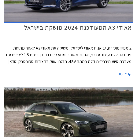
אאודי A3 המעודכנת 2024 מושקת בישראל
צ'מפיון מוטורס, יבואנית אאודי לישראל, משיקה את אאודי A3 לאחר מתיחת
פנים הכוללת עיצוב עדכני, אבזור משופר ומנוע טורבו בנזין בנפח 1.5 ליטרים עם
מערכת סיוע היברידית קלה במתח 48V. הדגם ישווק בתצורות ספורטבק וסדאן
כמו בדגם היוצא. תצורת Allstreet החדשה המציגה מרכב מוגבה ועיצוב בסגנון
קרא עוד
פנאי שטח, לא מגיעה לישראל בשלב זה.