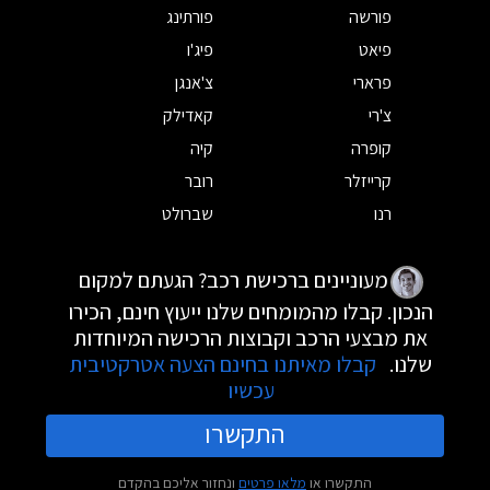
פורשה
פורתינג
פיאט
פיג'ו
פרארי
צ'אנגן
צ'רי
קאדילק
קופרה
קיה
קרייזלר
רובר
רנו
שברולט
מעוניינים ברכישת רכב? הגעתם למקום
הנכון. קבלו מהמומחים שלנו ייעוץ חינם, הכירו
את מבצעי הרכב וקבוצות הרכישה המיוחדות
שלנו.
קבלו מאיתנו בחינם הצעה אטרקטיבית
עכשיו
התקשרו
התקשרו או
מלאו פרטים
ונחזור אליכם בהקדם