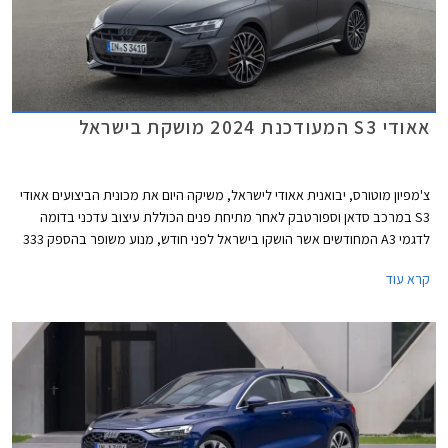
אאודי S3 המעודכנת 2024 מושקת בישראל
צ'מפיון מוטורס, יבואנית אאודי לישראל, משיקה היום את מכונית הביצועים אאודי
S3 במרכב סדאן וספורטבק לאחר מתיחת פנים הכוללת עיצוב עדכני בדומה
לדגמי A3 המחודשים אשר הושקו בישראל לפני חודש, מנוע משופר בהספק 333
כ"ס, ודיפרנציאל אחורי מוגבל החלקה כמו בגרסת הקצה אאודי RS3 לטובת
קרא עוד
התנהגות כביש מושחזת יותר. מחירה של אאודי S3 החדשה 2024 עומד על
419,900 ₪ לגרסת הספורטבק ו- 423,900 ₪ לגרסת הסדאן.