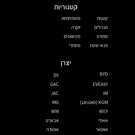
קטגוריות
קטנות
משפחתיות
מנהלים
יוקרה
ספורט
מיניוואנים
פנאי שטח
מסחרי
יצרן
BYD
DS
GAC
EVEASY
JAC
IM
KGM (סאנגיונג)
MG
WM
WEY
אאודי
אבארט
אווטאר
אומודה