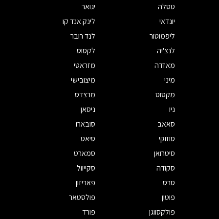
טסלה
יגואר
יונדאי
לינק אנד קו
ליפמוטור
לנד רובר
לנצ'יה
לקסוס
מאזדה
מזראטי
מיני
מיצובישי
מקסוס
מרצדס
ניו
ניסאן
סאאב
סובארו
סוזוקי
סיאט
סיטרואן
סמארט
סקודה
סקייוול
סרס
פאריזון
פוטון
פולסטאר
פולקסווגן
פורד