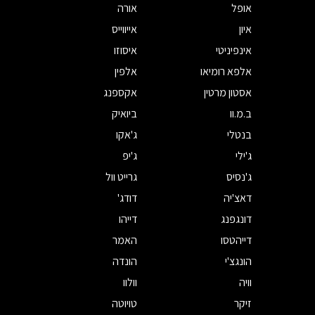
אופל
אורה
איון
אייווייס
אינפיניטי
איסוזו
אלפא רומיאו
אלפין
אסטון מרטין
אקספנג
ב.מ.וו
ביואיק
בנטלי
ג'אקו
ג'ילי
ג'יפ
ג'נסיס
גרייט וול
דאצ'יה
דודג'
דונגפנג
דייהו
דייהטסו
האמר
הונגצ'י
הונדה
וויה
וולוו
זיקר
טויוטה