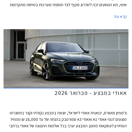
שינוי, תא הנוסעים זכה לשדרוג מקיף לצד תוספת מערכות בטיחות מתקדמות
חדשות בדומה לדגמים הצעירים של המותג. אאודי מוסיפה גם חתימת תאורה
קרא עוד
וסמלים חדשים בגרסאות הביצועים S3 ו- RS3.
אאודי במבצע - פברואר 2026
צ'מפיון מוטורס, יבואנית אאודי לישראל, יוצאת במבצע נקודתי וקצר במסגרתו
מוצעים דגמי אאודי A1 ואאודי A3 ספורטבק בהנחה של עד 18,000 ₪ ממחיר
המחירון לעסקאות מזומן. המבצע יערך בכל אולמות התצוגה של אאודי ברחבי