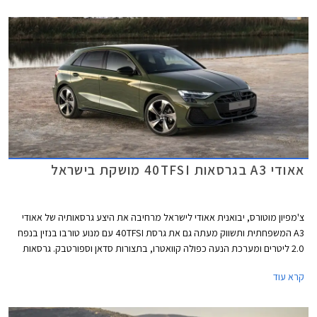
אאודי A3 בגרסאות 40TFSI מושקת בישראל
צ'מפיון מוטורס, יבואנית אאודי לישראל מרחיבה את היצע גרסאותיה של אאודי
A3 המשפחתית ותשווק מעתה גם את גרסת 40TFSI עם מנוע טורבו בנזין בנפח
2.0 ליטרים ומערכת הנעה כפולה קוואטרו, בתצורות סדאן וספורטבק. גרסאות
40TFSI החדשות ישווקו במחיר התחלתי של 294,900 ₪. אמנם המחיר בהחלט
קרא עוד
לא זול אך ביחס למתחרים הישירים מבית מרצדס וב.מ.וו וביחס ליחידת ההנעה
המשכנעת, מדובר בעסקה מעניינת אשר צפויה לשפר את נתוני המסירות של
המותג בישראל אשר סובל מירידה במכירות.