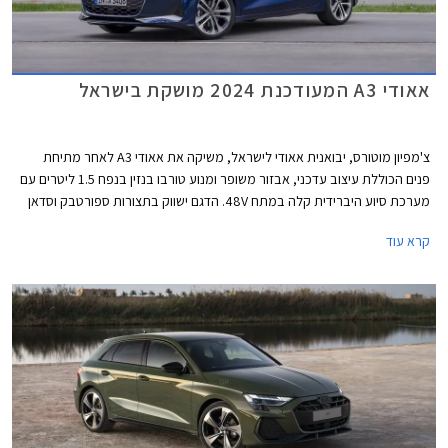
אאודי A3 המעודכנת 2024 מושקת בישראל
צ'מפיון מוטורס, יבואנית אאודי לישראל, משיקה את אאודי A3 לאחר מתיחת
פנים הכוללת עיצוב עדכני, אבזור משופר ומנוע טורבו בנזין בנפח 1.5 ליטרים עם
מערכת סיוע היברידית קלה במתח 48V. הדגם ישווק בתצורות ספורטבק וסדאן
כמו בדגם היוצא. תצורת Allstreet החדשה המציגה מרכב מוגבה ועיצוב בסגנון
קרא עוד
פנאי שטח, לא מגיעה לישראל בשלב זה.