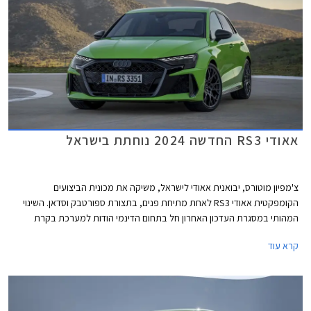
אאודי RS3 החדשה 2024 נוחתת בישראל
צ'מפיון מוטורס, יבואנית אאודי לישראל, משיקה את מכונית הביצועים
הקומפקטית אאודי RS3 לאחת מתיחת פנים, בתצורת ספורטבק וסדאן. השינוי
המהותי במסגרת העדכון האחרון חל בתחום הדינמי הודות למערכת בקרת
דינמיקת נהיגה מודולרית המשפרת את האחיזה והביצועים בפניות ועיקולים. יחד
קרא עוד
עם מנוע אימתני וכישורי נהיגה טובים, קטפה אאודי RS3 את תואר המכונית
הקומפקטית המהירה ביותר בנורבורגרינג עם זמן הקפה של 7:33.123 דקות.