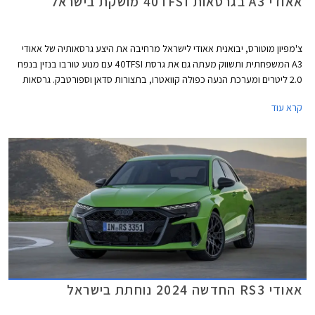
אאודי A3 בגרסאות 40TFSI מושקת בישראל
צ'מפיון מוטורס, יבואנית אאודי לישראל מרחיבה את היצע גרסאותיה של אאודי
A3 המשפחתית ותשווק מעתה גם את גרסת 40TFSI עם מנוע טורבו בנזין בנפח
2.0 ליטרים ומערכת הנעה כפולה קוואטרו, בתצורות סדאן וספורטבק. גרסאות
40TFSI החדשות ישווקו במחיר התחלתי של 294,900 ₪. אמנם המחיר בהחלט
קרא עוד
לא זול אך ביחס למתחרים הישירים מבית מרצדס וב.מ.וו וביחס ליחידת ההנעה
המשכנעת, מדובר בעסקה מעניינת אשר צפויה לשפר את נתוני המסירות של
המותג בישראל אשר סובל מירידה במכירות.
אאודי RS3 החדשה 2024 נוחתת בישראל