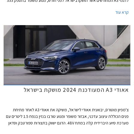
לדגמי A3 המחודשים אשר הושקו בישראל לפני חודש, מנוע משופר בהספק 333
כ"ס, ודיפרנציאל אחורי מוגבל החלקה כמו בגרסת הקצה אאודי RS3 לטובת
קרא עוד
התנהגות כביש מושחזת יותר. מחירה של אאודי S3 החדשה 2024 עומד על
419,900 ₪ לגרסת הספורטבק ו- 423,900 ₪ לגרסת הסדאן.
אאודי A3 המעודכנת 2024 מושקת בישראל
צ'מפיון מוטורס, יבואנית אאודי לישראל, משיקה את אאודי A3 לאחר מתיחת
פנים הכוללת עיצוב עדכני, אבזור משופר ומנוע טורבו בנזין בנפח 1.5 ליטרים עם
מערכת סיוע היברידית קלה במתח 48V. הדגם ישווק בתצורות ספורטבק וסדאן
כמו בדגם היוצא. תצורת Allstreet החדשה המציגה מרכב מוגבה ועיצוב בסגנון