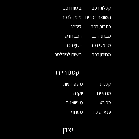
קטלוג רכב
ביטוח רכב
השוואת רכבים
מימון לרכב
כתבות רכב
ליסינג
מבחני רכב
רכב חדש
מבצעי רכב
ייעוץ רכב
מחירון רכב
רישום לניוזלטר
קטגוריות
קטנות
משפחתיות
מנהלים
יוקרה
ספורט
מיניוואנים
פנאי שטח
מסחרי
יצרן