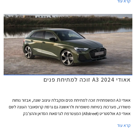
קרא עוד
פנאי שטח, לא מגיעה לישראל בשלב זה.
אאודי A3 2024 זוכה למתיחת פנים
אאודי A3 המשפחתית זוכה למתיחת פנים ומקבלת עיצוב שונה, אבזור נוחות
משודרג, מערכות בטיחות משופרות ולראשונה גם גרסת קרוסאובר העונה לשם
אאודי A3 אולסטריט (Allstreet) המצטרפת לגרסאות הסדאן וההצ'בק
(ספורטבק).
קרא עוד