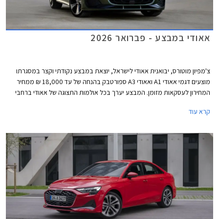
אאודי במבצע - פברואר 2026
צ'מפיון מוטורס, יבואנית אאודי לישראל, יוצאת במבצע נקודתי וקצר במסגרתו
מוצעים דגמי אאודי A1 ואאודי A3 ספורטבק בהנחה של עד 18,000 ₪ ממחיר
המחירון לעסקאות מזומן. המבצע יערך בכל אולמות התצוגה של אאודי ברחבי
הארץ בין התאריכים 25-27 בפברואר.
קרא עוד