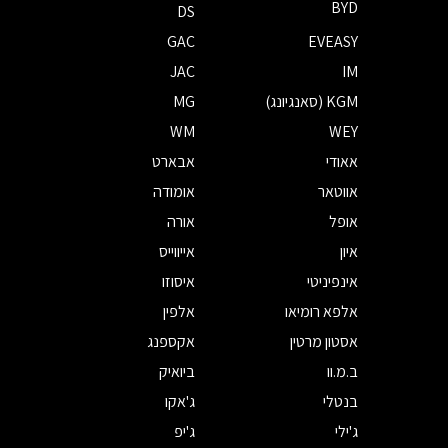
BYD
DS
GAC
EVEASY
JAC
IM
KGM (סאנגיונג)
MG
WM
WEY
אאודי
אבארט
אווטאר
אומודה
אופל
אורה
איון
אייווייס
אינפיניטי
איסוזו
אלפא רומיאו
אלפין
אסטון מרטין
אקספנג
ב.מ.וו
ביואיק
בנטלי
ג'אקו
ג'ילי
ג'יפ