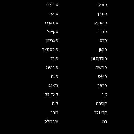
סאאב
סובארו
סוזוקי
סיאט
סיטרואן
סמארט
סקודה
סקייוול
סרס
פאריזון
פוטון
פולסטאר
פולקסווגן
פורד
פורשה
פורתינג
פיאט
פיג'ו
פרארי
צ'אנגן
צ'רי
קאדילק
קופרה
קיה
קרייזלר
רובר
רנו
שברולט