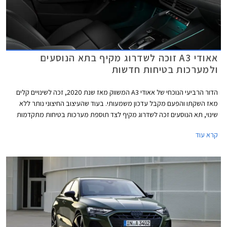
אאודי A3 זוכה לשדרוג מקיף בתא הנוסעים
ולמערכות בטיחות חדשות
הדור הרביעי הנוכחי של אאודי A3 המשווק מאז שנת 2020, זכה לשינויים קלים
מאז השקתו והפעם מקבל עדכון משמעותי. בעוד שהעיצוב החיצוני נותר ללא
שינוי, תא הנוסעים זכה לשדרוג מקיף לצד תוספת מערכות בטיחות מתקדמות
חדשות בדומה לדגמים הצעירים של המותג. אאודי מוסיפה גם חתימת תאורה
קרא עוד
וסמלים חדשים בגרסאות הביצועים S3 ו- RS3.