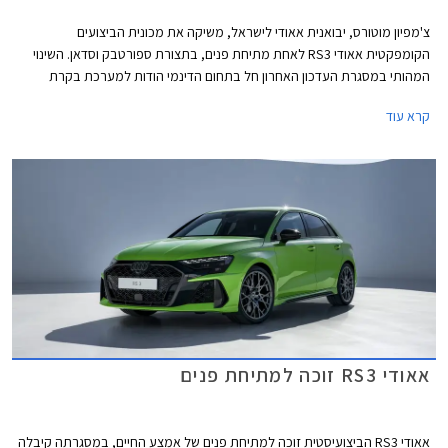
צ'מפיון מוטורס, יבואנית אאודי לישראל, משיקה את מכונית הביצועים
הקומפקטית אאודי RS3 לאחת מתיחת פנים, בתצורת ספורטבק וסדאן. השינוי
המהותי במסגרת העדכון האחרון חל בתחום הדינמי הודות למערכת בקרת
דינמיקת נהיגה מודולרית המשפרת את האחיזה והביצועים בפניות ועיקולים. יחד
קרא עוד
עם מנוע אימתני וכישורי נהיגה טובים, קטפה אאודי RS3 את תואר המכונית
הקומפקטית המהירה ביותר בנורבורגרינג עם זמן הקפה של 7:33.123 דקות.
אאודי RS3 זוכה למתיחת פנים
אאודי RS3 הביצועיסטית זוכה למתיחת פנים של אמצע החיים, במסגרתה קיבלה