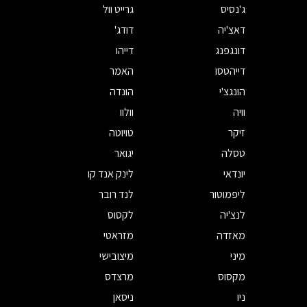
ג'נסיס
גרייט וול
דאצ'יה
דודג'
דונגפנג
דייהו
דייהטסו
האמר
הונגצ'י
הונדה
וויה
וולוו
זיקר
טויוטה
טסלה
יגואר
יונדאי
לינק אנד קו
ליפמוטור
לנד רובר
לנצ'יה
לקסוס
מאזדה
מזראטי
מיני
מיצובישי
מקסוס
מרצדס
ניו
ניסאן