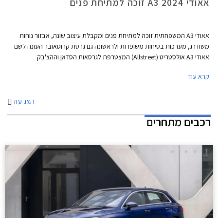
אאודי A3 2024 זוכה למתיחת פנים
אאודי A3 המשפחתית זוכה למתיחת פנים ומקבלת עיצוב שונה, אבזור נוחות
משודרג, מערכות בטיחות משופרות ולראשונה גם גרסת קרוסאובר העונה לשם
אאודי A3 אולסטריט (Allstreet) המצטרפת לגרסאות הסדאן וההצ'בק
(ספורטבק).
קרא עוד
הצג עוד
רכבים מתחרים