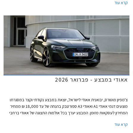
קרא עוד
וסמלים חדשים בגרסאות הביצועים S3 ו- RS3.
אאודי במבצע - פברואר 2026
צ'מפיון מוטורס, יבואנית אאודי לישראל, יוצאת במבצע נקודתי וקצר במסגרתו
מוצעים דגמי אאודי A1 ואאודי A3 ספורטבק בהנחה של עד 18,000 ₪ ממחיר
המחירון לעסקאות מזומן. המבצע יערך בכל אולמות התצוגה של אאודי ברחבי
הארץ בין התאריכים 25-27 בפברואר.
קרא עוד