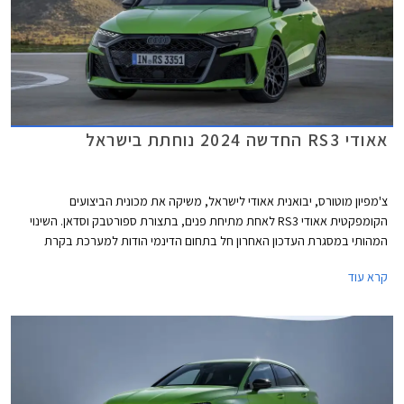
אאודי RS3 החדשה 2024 נוחתת בישראל
צ'מפיון מוטורס, יבואנית אאודי לישראל, משיקה את מכונית הביצועים
הקומפקטית אאודי RS3 לאחת מתיחת פנים, בתצורת ספורטבק וסדאן. השינוי
המהותי במסגרת העדכון האחרון חל בתחום הדינמי הודות למערכת בקרת
דינמיקת נהיגה מודולרית המשפרת את האחיזה והביצועים בפניות ועיקולים. יחד
קרא עוד
עם מנוע אימתני וכישורי נהיגה טובים, קטפה אאודי RS3 את תואר המכונית
הקומפקטית המהירה ביותר בנורבורגרינג עם זמן הקפה של 7:33.123 דקות.