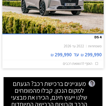
DS 4
משפחתיות
2022
עד
2026
299,990
עד
299,990
₪
₪
הוסף להשוואת רכבים
מעוניינים ברכישת רכב? הגעתם
למקום הנכון. קבלו מהמומחים
שלנו ייעוץ חינם, הכירו את מבצעי
הרכב וקבוצות הרכישה המיוחדות