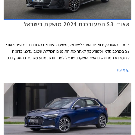
אאודי S3 המעודכנת 2024 מושקת בישראל
צ'מפיון מוטורס, יבואנית אאודי לישראל, משיקה היום את מכונית הביצועים אאודי
S3 במרכב סדאן וספורטבק לאחר מתיחת פנים הכוללת עיצוב עדכני בדומה
לדגמי A3 המחודשים אשר הושקו בישראל לפני חודש, מנוע משופר בהספק 333
כ"ס, ודיפרנציאל אחורי מוגבל החלקה כמו בגרסת הקצה אאודי RS3 לטובת
קרא עוד
התנהגות כביש מושחזת יותר. מחירה של אאודי S3 החדשה 2024 עומד על
419,900 ₪ לגרסת הספורטבק ו- 423,900 ₪ לגרסת הסדאן.