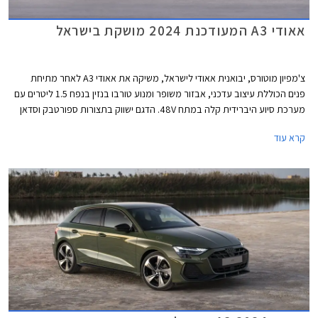
אאודי A3 המעודכנת 2024 מושקת בישראל
צ'מפיון מוטורס, יבואנית אאודי לישראל, משיקה את אאודי A3 לאחר מתיחת
פנים הכוללת עיצוב עדכני, אבזור משופר ומנוע טורבו בנזין בנפח 1.5 ליטרים עם
מערכת סיוע היברידית קלה במתח 48V. הדגם ישווק בתצורות ספורטבק וסדאן
כמו בדגם היוצא. תצורת Allstreet החדשה המציגה מרכב מוגבה ועיצוב בסגנון
קרא עוד
פנאי שטח, לא מגיעה לישראל בשלב זה.