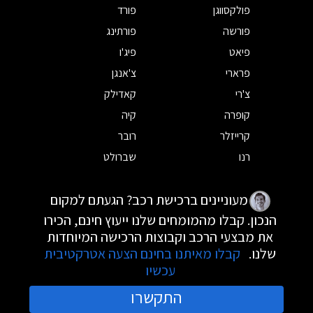
פולקסווגן
פורד
פורשה
פורתינג
פיאט
פיג'ו
פרארי
צ'אנגן
צ'רי
קאדילק
קופרה
קיה
קרייזלר
רובר
רנו
שברולט
מעוניינים ברכישת רכב? הגעתם למקום
הנכון. קבלו מהמומחים שלנו ייעוץ חינם, הכירו
את מבצעי הרכב וקבוצות הרכישה המיוחדות
שלנו.
קבלו מאיתנו בחינם הצעה אטרקטיבית
עכשיו
התקשרו