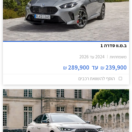
ב.מ.וו סדרה 1
משפחתיות
2024
עד
2026
239,900
עד
289,900
₪
₪
הוסף להשוואת רכבים