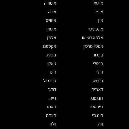
אווטאר
אומודה
אופל
אורה
איון
אייווייס
אינפיניטי
איסוזו
אלפא רומיאו
אלפין
אסטון מרטין
אקספנג
ב.מ.וו
ביואיק
בנטלי
ג'אקו
ג'ילי
ג'יפ
ג'נסיס
גרייט וול
דאצ'יה
דודג'
דונגפנג
דייהו
דייהטסו
האמר
הונגצ'י
הונדה
וויה
וולוו