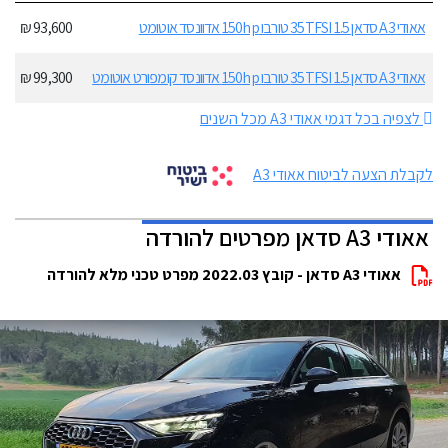
אאודי A3 סדאן 35TFSI 1.5 טורבו 150hp אדוונסד אוטומט
93,600 ₪
אאודי A3 סדאן 35TFSI 1.5 טורבו 150hp אדוונסד קומפורט אוטומט
99,300 ₪
לצפיה בכל דגמי אאודי A3 מכל השנים
לקבלת הצעה לביטוח אאודי A3
אאודי A3 סדאן מפרטים להורדה
אאודי A3 סדאן - קובץ 2022.03 מפרט טכני מלא להורדה