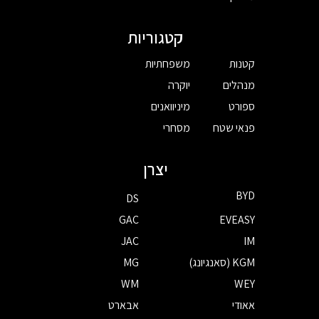
קטגוריות
קטנות
משפחתיות
מנהלים
יוקרה
ספורט
מיניוואנים
פנאי שטח
מסחרי
יצרן
BYD
DS
GAC
EVEASY
JAC
IM
KGM (סאנגיונג)
MG
WM
WEY
אאודי
אבארט