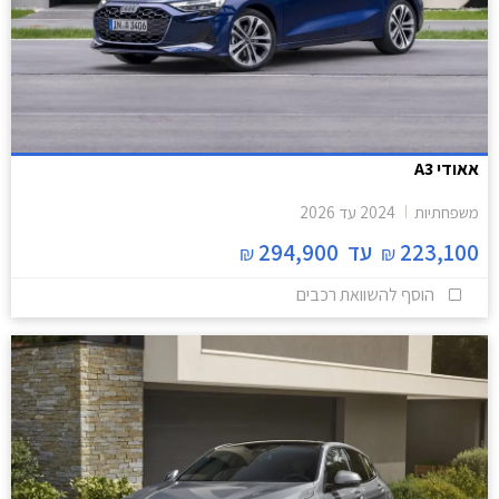
אאודי A3
משפחתיות
2024
עד
2026
223,100
עד
294,900
₪
₪
הוסף להשוואת רכבים