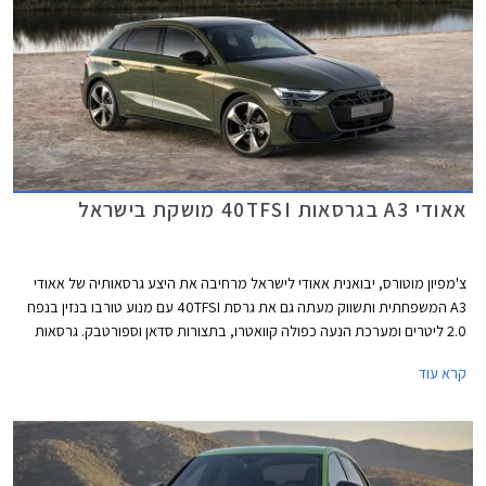
אאודי A3 בגרסאות 40TFSI מושקת בישראל
צ'מפיון מוטורס, יבואנית אאודי לישראל מרחיבה את היצע גרסאותיה של אאודי
A3 המשפחתית ותשווק מעתה גם את גרסת 40TFSI עם מנוע טורבו בנזין בנפח
2.0 ליטרים ומערכת הנעה כפולה קוואטרו, בתצורות סדאן וספורטבק. גרסאות
40TFSI החדשות ישווקו במחיר התחלתי של 294,900 ₪. אמנם המחיר בהחלט
קרא עוד
לא זול אך ביחס למתחרים הישירים מבית מרצדס וב.מ.וו וביחס ליחידת ההנעה
המשכנעת, מדובר בעסקה מעניינת אשר צפויה לשפר את נתוני המסירות של
המותג בישראל אשר סובל מירידה במכירות.