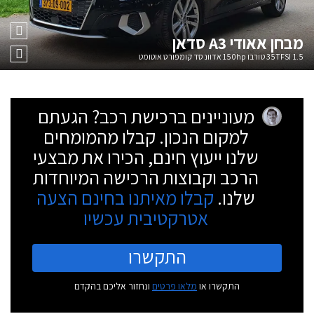
מבחן
אאודי A3 סדאן
35TFSI 1.5 טורבו 150hp אדוונסד קומפורט אוטומט
מעוניינים ברכישת רכב? הגעתם
למקום הנכון. קבלו מהמומחים
שלנו ייעוץ חינם, הכירו את מבצעי
הרכב וקבוצות הרכישה המיוחדות
שלנו.
קבלו מאיתנו בחינם הצעה
אטרקטיבית עכשיו
התקשרו
התקשרו או
מלאו פרטים
ונחזור אליכם בהקדם