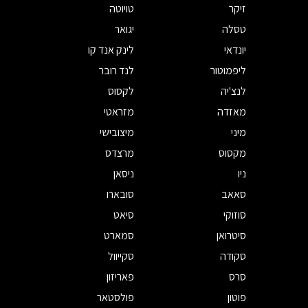
זיקר
טויוטה
טסלה
יגואר
יונדאי
לינק אנד קו
ליפמוטור
לנד רובר
לנצ'יה
לקסוס
מאזדה
מזראטי
מיני
מיצובישי
מקסוס
מרצדס
ניו
ניסאן
סאאב
סובארו
סוזוקי
סיאט
סיטרואן
סמארט
סקודה
סקייוול
סרס
פאריזון
פוטון
פולסטאר