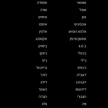
אווטאר
אומודה
אופל
אורה
איון
אייווייס
אינפיניטי
איסוזו
אלפא רומיאו
אלפין
אסטון מרטין
אקספנג
ב.מ.וו
ביואיק
בנטלי
ג'אקו
ג'ילי
ג'יפ
ג'נסיס
גרייט וול
דאצ'יה
דודג'
דונגפנג
דייהו
דייהטסו
האמר
הונגצ'י
הונדה
וויה
וולוו