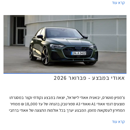
קרא עוד
וסמלים חדשים בגרסאות הביצועים S3 ו- RS3.
אאודי במבצע - פברואר 2026
צ'מפיון מוטורס, יבואנית אאודי לישראל, יוצאת במבצע נקודתי וקצר במסגרתו
מוצעים דגמי אאודי A1 ואאודי A3 ספורטבק בהנחה של עד 18,000 ₪ ממחיר
המחירון לעסקאות מזומן. המבצע יערך בכל אולמות התצוגה של אאודי ברחבי
הארץ בין התאריכים 25-27 בפברואר.
קרא עוד