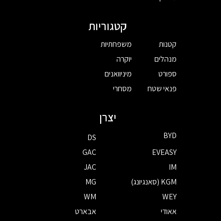
קטגוריות
קטנות
משפחתיות
מנהלים
יוקרה
ספורט
מיניוואנים
פנאי שטח
מסחרי
יצרן
BYD
DS
GAC
EVEASY
JAC
IM
KGM (סאנגיונג)
MG
WM
WEY
אאודי
אבארט