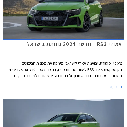
אאודי RS3 החדשה 2024 נוחתת בישראל
צ'מפיון מוטורס, יבואנית אאודי לישראל, משיקה את מכונית הביצועים
הקומפקטית אאודי RS3 לאחת מתיחת פנים, בתצורת ספורטבק וסדאן. השינוי
המהותי במסגרת העדכון האחרון חל בתחום הדינמי הודות למערכת בקרת
דינמיקת נהיגה מודולרית המשפרת את האחיזה והביצועים בפניות ועיקולים. יחד
קרא עוד
עם מנוע אימתני וכישורי נהיגה טובים, קטפה אאודי RS3 את תואר המכונית
הקומפקטית המהירה ביותר בנורבורגרינג עם זמן הקפה של 7:33.123 דקות.