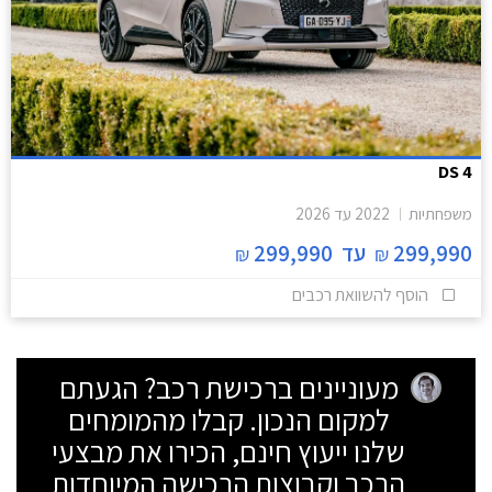
DS 4
משפחתיות
2022
עד
2026
299,990
עד
299,990
₪
₪
הוסף להשוואת רכבים
מעוניינים ברכישת רכב? הגעתם
למקום הנכון. קבלו מהמומחים
שלנו ייעוץ חינם, הכירו את מבצעי
הרכב וקבוצות הרכישה המיוחדות