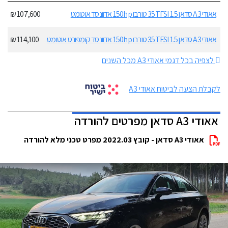
אאודי A3 סדאן 35TFSI 1.5 טורבו 150hp אדוונסד אוטומט
107,600 ₪
אאודי A3 סדאן 35TFSI 1.5 טורבו 150hp אדוונסד קומפורט אוטומט
114,100 ₪
לצפיה בכל דגמי אאודי A3 מכל השנים
לקבלת הצעה לביטוח אאודי A3
אאודי A3 סדאן מפרטים להורדה
אאודי A3 סדאן - קובץ 2022.03 מפרט טכני מלא להורדה