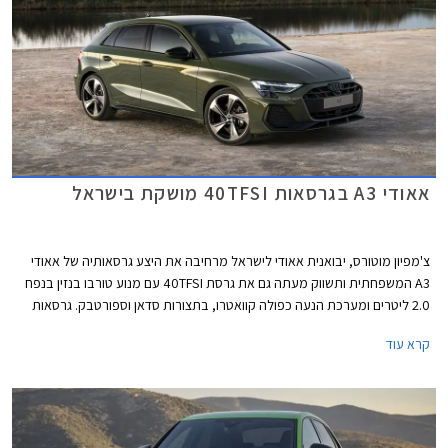
אאודי A3 בגרסאות 40TFSI מושקת בישראל
צ'מפיון מוטורס, יבואנית אאודי לישראל מרחיבה את היצע גרסאותיה של אאודי
A3 המשפחתית ותשווק מעתה גם את גרסת 40TFSI עם מנוע טורבו בנזין בנפח
2.0 ליטרים ומערכת הנעה כפולה קוואטרו, בתצורות סדאן וספורטבק. גרסאות
40TFSI החדשות ישווקו במחיר התחלתי של 294,900 ₪. אמנם המחיר בהחלט
קרא עוד
לא זול אך ביחס למתחרים הישירים מבית מרצדס וב.מ.וו וביחס ליחידת ההנעה
המשכנעת, מדובר בעסקה מעניינת אשר צפויה לשפר את נתוני המסירות של
המותג בישראל אשר סובל מירידה במכירות.