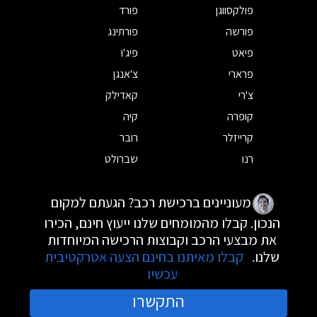
פולקסווגן
פורד
פורשה
פורתינג
פיאט
פיג'ו
פרארי
צ'אנגן
צ'רי
קאדילק
קופרה
קיה
קרייזלר
רובר
רנו
שברולט
מעוניינים ברכישת רכב? הגעתם למקום
הנכון. קבלו מהמומחים שלנו ייעוץ חינם, הכירו
את מבצעי הרכב וקבוצות הרכישה המיוחדות
שלנו.
קבלו מאיתנו בחינם הצעה אטרקטיבית
עכשיו
התקשרו