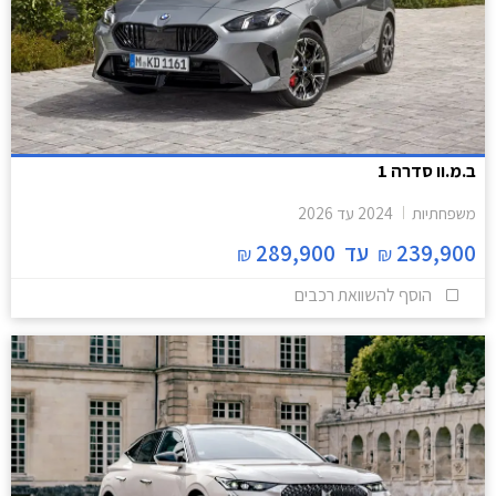
ב.מ.וו סדרה 1
משפחתיות
2024
עד
2026
239,900
עד
289,900
₪
₪
הוסף להשוואת רכבים