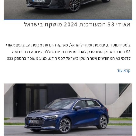
אאודי S3 המעודכנת 2024 מושקת בישראל
צ'מפיון מוטורס, יבואנית אאודי לישראל, משיקה היום את מכונית הביצועים אאודי
S3 במרכב סדאן וספורטבק לאחר מתיחת פנים הכוללת עיצוב עדכני בדומה
לדגמי A3 המחודשים אשר הושקו בישראל לפני חודש, מנוע משופר בהספק 333
כ"ס, ודיפרנציאל אחורי מוגבל החלקה כמו בגרסת הקצה אאודי RS3 לטובת
קרא עוד
התנהגות כביש מושחזת יותר. מחירה של אאודי S3 החדשה 2024 עומד על
419,900 ₪ לגרסת הספורטבק ו- 423,900 ₪ לגרסת הסדאן.