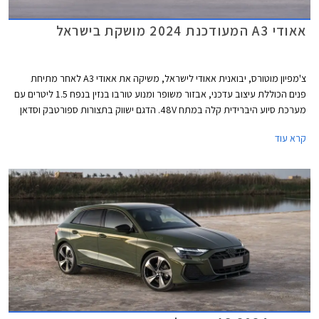
אאודי A3 המעודכנת 2024 מושקת בישראל
צ'מפיון מוטורס, יבואנית אאודי לישראל, משיקה את אאודי A3 לאחר מתיחת
פנים הכוללת עיצוב עדכני, אבזור משופר ומנוע טורבו בנזין בנפח 1.5 ליטרים עם
מערכת סיוע היברידית קלה במתח 48V. הדגם ישווק בתצורות ספורטבק וסדאן
כמו בדגם היוצא. תצורת Allstreet החדשה המציגה מרכב מוגבה ועיצוב בסגנון
קרא עוד
פנאי שטח, לא מגיעה לישראל בשלב זה.