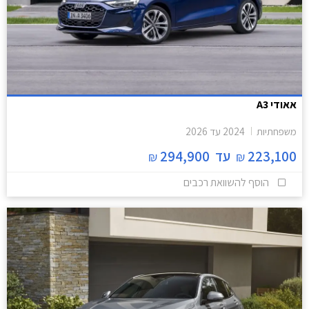
אאודי A3
משפחתיות
2024
עד
2026
223,100
עד
294,900
₪
₪
הוסף להשוואת רכבים