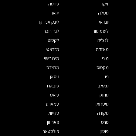
זיקר
טויוטה
טסלה
יגואר
יונדאי
לינק אנד קו
ליפמוטור
לנד רובר
לנצ'יה
לקסוס
מאזדה
מזראטי
מיני
מיצובישי
מקסוס
מרצדס
ניו
ניסאן
סאאב
סובארו
סוזוקי
סיאט
סיטרואן
סמארט
סקודה
סקייוול
סרס
פאריזון
פוטון
פולסטאר