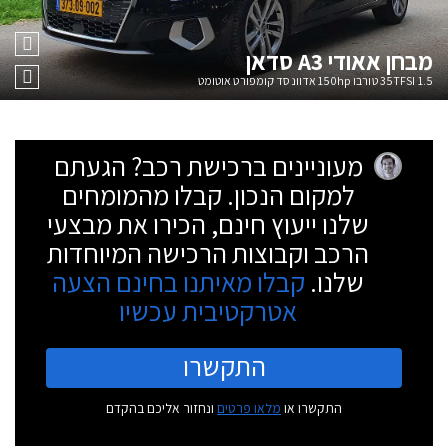
מבחן
אאודי A3 סדאן
35TFSI 1.5 טורבו 150hp אדוונסד קומפורט אוטומט
מעוניינים ברכישת רכב? הגעתם
למקום הנכון. קבלו מהמומחים
שלנו ייעוץ חינם, הכירו את מבצעי
הרכב וקבוצות הרכישה המיוחדות
שלנו.
קבלו מאיתנו בחינם הצעה
אטרקטיבית עכשיו
התקשרו
התקשרו או
מלאו פרטים
ונחזור אליכם בהקדם