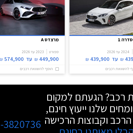
סדרה 1
מרצדס A
2024
עד
2026
ספורט
2023
עד
2026
43
עד
439,900
449,900
עד
574,900
₪
₪
₪
₪
ף להשוואת רכבים
הוסף להשוואת רכבים
שת רכב? הגעתם למקום
מחים שלנו ייעוץ חינם,
הרכב וקבוצות הרכישה
3-3820736
בלו מאיתנו בחינם