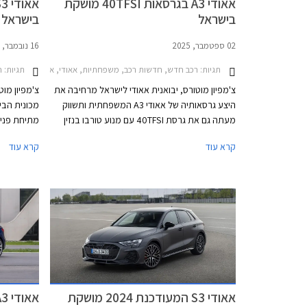
אאודי A3 בגרסאות 40TFSI מושקת
בישראל
בישראל
02 ספטמבר, 2025
16 נובמבר, 2024
תגיות:
רכב חדש, חדשות רכב, משפחתיות, אאודי, אאודי A3 סדאן 2024-2026, אאודי A3 ספורטבק 2024-2026מחירון רכב
תגיות:
חד
צ'מפיון מוטורס, יבואנית אאודי לישראל מרחיבה את
צ'מפיון מו
היצע גרסאותיה של אאודי A3 המשפחתית ותשווק
מעתה גם את גרסת 40TFSI עם מנוע טורבו בנזין
מתיחת פנים
בנפח 2.0 ליטרים ומערכת הנעה כפולה קוואטרו,
המהותי במס
קרא עוד
קרא עוד
בתצורות סדאן וספורטבק. גרסאות 40TFSI החדשות
הודות למער
ישווקו במחיר התחלתי של 294,900 ₪. אמנם
המשפרת את 
המחיר בהחלט לא זול אך ביחס למתחרים הישירים
יחד עם מנוע
מבית מרצדס וב.מ.וו וביחס ליחידת ההנעה
א
המשכנעת, מדובר בעסקה מעניינת אשר צפויה
לשפר את נתוני המסירות של המותג בישראל אשר
דקות.
סובל מירידה במכירות.
אאודי S3 המעודכנת 2024 מושקת