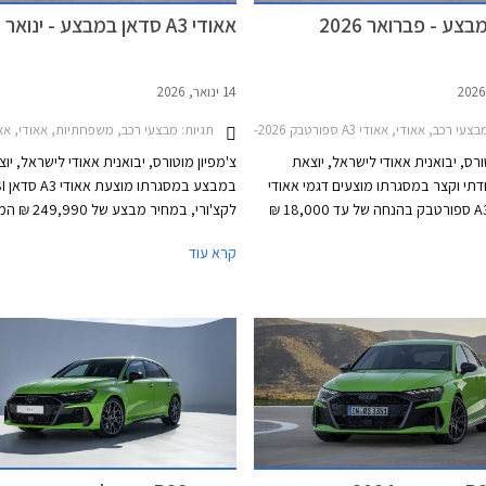
צע - פברואר 2026
אאודי A3 סדאן במבצע - ינואר 2026
14 ינואר, 2026
צעי רכב, אאודי, אאודי A3 ספורטבק 2024-2026אאודי A1 ספורטבק 2019-2026
תגיות:
מבצעי רכב, משפחתיות, אאודי, אאודי A3 סדאן 2024-2026אאודי A3 סדאן 35TFSI 1.5 S-Line לקצ'ורי או
ורס, יבואנית אאודי לישראל, יוצאת
צ'מפיון מוטורס, יבואנית אאודי לישראל, יו
תי וקצר במסגרתו מוצעים דגמי אאודי
במבצע 
A1 ואאודי A3 ספורטבק בהנחה של עד 18,000 ₪
לקצ'ורי, במחיר מבצע של
רון לעסקאות מזומן. המבצע יערך בכל
הנחה משמעותית של 33,150 ₪ מ
קרא עוד
וגה של אאודי ברחבי הארץ בין
המבצע תקף עד 31 בינואר 2026 או עד גמר המלאי.