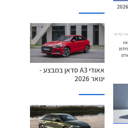
טומט 2024-0
צאת
במסגרתו מוצעת אאודי A3 סדאן 35TFSI
 249,990 ₪ המגלם
מחיר המחירון.
אאודי A3 סדאן במבצע -
ינואר 2026