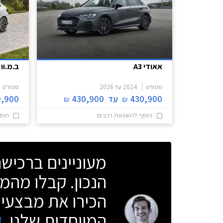
אאודי A3
ב.מ.וו 
ספורט
2024
עד
2026
ספורט
430,900
עד
430,900
9,900
₪
₪
הוסף להשוואת רכבים
הוס
מעוניינים ברכי
הנכון. קבלו מהמו
הכירו את מבצעי 
המיוחדות שלנו.
ק