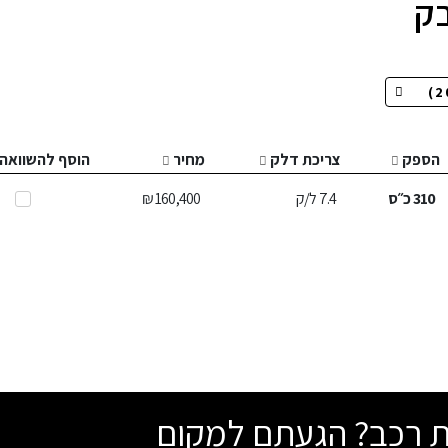
הספק
צריכת דלק
מחיר
הוסף להשוואה
310
כ״ס
7.4
ל/ק
160,400 ₪
שת רכב? הגעתם למקום