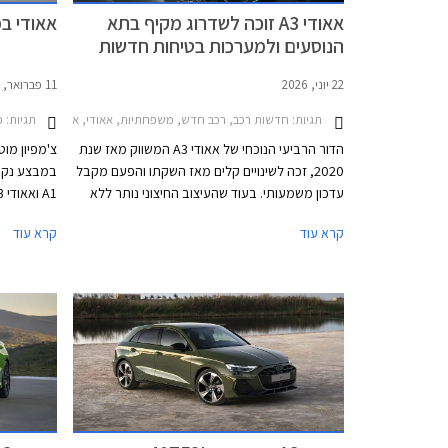
אאודי A3 זוכה לשדרוג מקיף בתא
אאודי במב
הנוסעים ולמערכות בטיחות חדשות
22 יוני, 2026
11 פברואר, 2026
תגיות:
חדשות רכב, רכב חדש, משפחתיות, אאודי, אאודי A3 סדאן 2024-2026, אאודי A3 ספורטבק 2024-2026, אאודי RS3 ספורטבק 2024-2026, אאודי S3 סדאן 2024-2026, אאודי S3 ספורטבק 2024-2026אאודי RS3 סדאן 2024-2026
תגיות:
מב
הדור הרביעי הנוכחי של אאודי A3 המשווק מאז שנת
צ'מפיון מוט
2020, זכה לשינויים קלים מאז השקתו והפעם מקבל
במבצע נקוד
עדכון משמעותי. בעוד שהעיצוב החיצוני נותר ללא
שינוי, תא הנוסעים זכה לשדרוג מקיף לצד תוספת
ממחיר המחי
קרא עוד
קרא עוד
מערכות בטיחות מתקדמות חדשות בדומה לדגמים
אולמות התצ
הצעירים של המותג. אאודי מוסיפה גם חתימת
התאריכים 25-27 בפברואר.
תאורה וסמלים חדשים בגרסאות הביצועים S3 ו-
RS3.