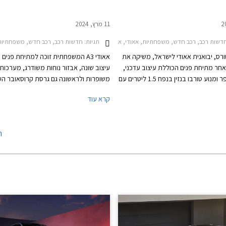
11 מרץ, 2024
שות רכב, רכב חדש, משפחתיות, אאודי, אאודי A3 סדאן 2020-2024, אאודי A3 ספורטבק 2020-2024, אאודי A3 סדאן 2024-2026, אאודי A3 ספורטבק 2024-2026מחירון רכב
תגיות:
חדשות רכב, רכב חדש, משפחתיות, אאודי, אאודי A3 סדאן 2020-2024, אאודי A3 ספורטבק 2020-2024, אאודי 
טורס, יבואנית אאודי לישראל, משיקה את
אאודי A3 המשפחתית זוכה למתיחת פני
די A3 לאחר מתיחת פנים הכוללת עיצוב עדכני,
עיצוב שונה, אבזור נוחות משודרג, מערכות
אבזור משופר ומנוע טורבו בנזין בנפח 1.5 ליטרים עם
משופרות ולראשונה גם גרסת קרוסאובר הע
מערכת סיוע היברידית קלה במתח 48V. הדגם ישווק
אאודי A3 אולסטריט (street
קרא עוד
ורטבק וסדאן כמו בדגם היוצא. תצורת
הסדאן וההצ'בק (ספורטבק).
Allstr החדשה המציגה מרכב מוגבה ועיצוב
י שטח, לא מגיעה לישראל בשלב זה.
ה