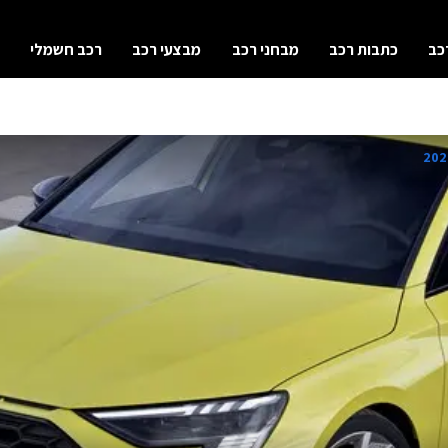
כב
כתבות רכב
מבחני רכב
מבצעי רכב
רכב חשמלי