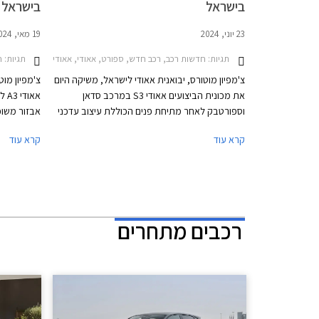
בישראל
בישראל
23 יוני, 2024
19 מאי, 2024
תגיות:
חדשות רכב, רכב חדש, ספורט, אאודי, אאודי S3 סדאן 2020-2024, אאודי S3 -2026, אאודי S3 סדאן 2024-2026, אאודי S3 ספורטבק 2024-2026מחירון רכב
תגיות:
חד
צ'מפיון מוטורס, יבואנית אאודי לישראל, משיקה היום
צ'מפיון מו
את מכונית הביצועים אאודי S3 במרכב סדאן
אאו
וספורטבק לאחר מתיחת פנים הכוללת עיצוב עדכני
בדומה לדגמי A3 המחודשים אשר הושקו בישראל
קרא עוד
קרא עוד
לפני חודש, מנוע משופר בהספק 333 כ"ס,
בתצורות ספ
ודיפרנציאל אחורי מוגבל החלקה כמו בגרסת הקצה
eet
אאודי RS3 לטובת התנהגות כביש מושחזת יותר.
בסגנון פנא
מחירה של אאודי S3 החדשה 2024 עומד על
419,900 ₪ לגרסת הספורטבק ו- 423,900 ₪
לגרסת הסדאן.
רכבים מתחרים