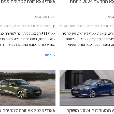
אאודי RS3 החדשה 2024 נוחתת
אאודי RS3 זוכה למתיחת פנים
20 אוגוסט, 2024
שות רכב, רכב חדש, ספורט, אאודי, אאודי RS3 ספורטבק 2022-2024, אאודי RS3 סדאן 2022-2024, אאודי RS3 סדאן 2024-2026, אאודי RS3 ספורטבק 2024-2026מחירון רכב
תגיות:
חדשות רכב, רכב חדש, ספורט, אאודי, אאודי RS3 סדאן 2022-2024, אאודי RS3 ספורטבק 2022-2024, אאודי RS3 סדאן 26
טורס, יבואנית אאודי לישראל, משיקה את
אאודי RS3 הביצועיסטית זוכה למתיחת פנ
מכונית הביצועים הקומפקטית אאודי RS3 לאחת
אמצע החיים, במסגרתה קיבלה עיצוב עדכנ
, בתצורת ספורטבק וסדאן. השינוי
מגוון שיפורים לטובת התנהגות כביש חדה ו
גרת העדכון האחרון חל בתחום הדינמי
מתמיד. בזכות אלו שברה לאחרונה את שי
קרא עוד
כת בקרת דינמיקת נהיגה מודולרית
המהירה ביותר למכונית קומפקטית במסלו
האחיזה והביצועים בפניות ועיקולים.
נורבורגרינג הידוע.
 אימתני וכישורי נהיגה טובים, קטפה
אודי RS3 את תואר המכונית הקומפקטית המהירה
ביותר בנורבורגרינג עם זמן הקפה של 7:33.123
אאודי A3 המעודכנת 2024 מושקת
אאודי A3 2024 זוכה למתיחת פנים