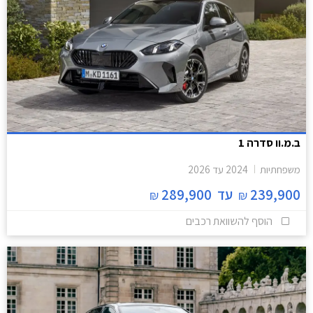
ב.מ.וו סדרה 1
משפחתיות
2024
עד
2026
239,900
עד
289,900
₪
₪
הוסף להשוואת רכבים