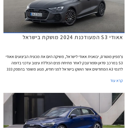
אאודי S3 המעודכנת 2024 מושקת בישראל
צ'מפיון מוטורס, יבואנית אאודי לישראל, משיקה היום את מכונית הביצועים אאודי
S3 במרכב סדאן וספורטבק לאחר מתיחת פנים הכוללת עיצוב עדכני בדומה
לדגמי A3 המחודשים אשר הושקו בישראל לפני חודש, מנוע משופר בהספק 333
כ"ס, ודיפרנציאל אחורי מוגבל החלקה כמו בגרסת הקצה אאודי RS3 לטובת
קרא עוד
התנהגות כביש מושחזת יותר. מחירה של אאודי S3 החדשה 2024 עומד על
419,900 ₪ לגרסת הספורטבק ו- 423,900 ₪ לגרסת הסדאן.