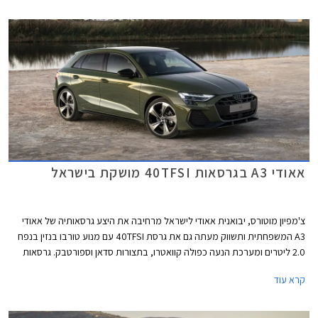
אאודי A3 בגרסאות 40TFSI מושקת בישראל
צ'מפיון מוטורס, יבואנית אאודי לישראל מרחיבה את היצע גרסאותיה של אאודי
A3 המשפחתית ותשווק מעתה גם את גרסת 40TFSI עם מנוע טורבו בנזין בנפח
2.0 ליטרים ומערכת הנעה כפולה קוואטרו, בתצורות סדאן וספורטבק. גרסאות
40TFSI החדשות ישווקו במחיר התחלתי של 294,900 ₪. אמנם המחיר בהחלט
קרא עוד
לא זול אך ביחס למתחרים הישירים מבית מרצדס וב.מ.וו וביחס ליחידת ההנעה
המשכנעת, מדובר בעסקה מעניינת אשר צפויה לשפר את נתוני המסירות של
המותג בישראל אשר סובל מירידה במכירות.