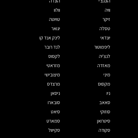
הונגצ'י
הונדה
וויה
וולוו
זיקר
טויוטה
טסלה
יגואר
יונדאי
לינק אנד קו
ליפמוטור
לנד רובר
לנצ'יה
לקסוס
מאזדה
מזראטי
מיני
מיצובישי
מקסוס
מרצדס
ניו
ניסאן
סאאב
סובארו
סוזוקי
סיאט
סיטרואן
סמארט
סקודה
סקייוול