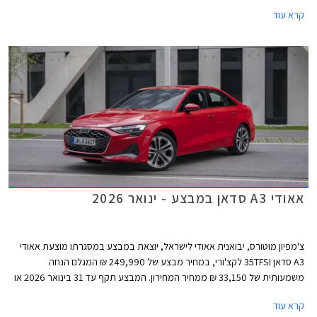
הארץ בין התאריכים 25-27 בפברואר.
קרא עוד
אאודי A3 סדאן במבצע - ינואר 2026
צ'מפיון מוטורס, יבואנית אאודי לישראל, יוצאת במבצע במסגרתו מוצעת אאודי
A3 סדאן 35TFSI לקצ'ורי, במחיר מבצע של 249,990 ₪ המגלם הנחה
משמעותית של 33,150 ₪ ממחיר המחירון. המבצע תקף עד 31 בינואר 2026 או
עד גמר המלאי.
קרא עוד