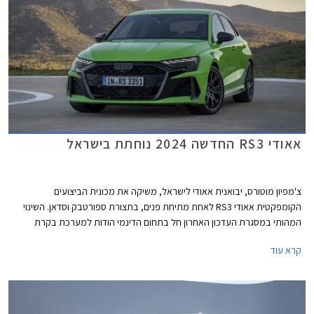
אאודי RS3 החדשה 2024 נוחתת בישראל
צ'מפיון מוטורס, יבואנית אאודי לישראל, משיקה את מכונית הביצועים
הקומפקטית אאודי RS3 לאחת מתיחת פנים, בתצורת ספורטבק וסדאן. השינוי
המהותי במסגרת העדכון האחרון חל בתחום הדינמי הודות למערכת בקרת
דינמיקת נהיגה מודולרית המשפרת את האחיזה והביצועים בפניות ועיקולים. יחד
קרא עוד
עם מנוע אימתני וכישורי נהיגה טובים, קטפה אאודי RS3 את תואר המכונית
הקומפקטית המהירה ביותר בנורבורגרינג עם זמן הקפה של 7:33.123 דקות.