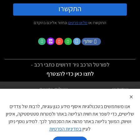
התקשרו
התקשרו או
מלאו פרטים
ונחזור אליכם בהקדם
שתף
לפורטל הרכב גיר דרושים כתבי רכב -
לחצו כאן כדי להצטרף
אודותינו
שאלות נפוצות
×
לתנאי השימוש
מדיניות פרטיות
אנו משתמשים בטכנולוגיות איסוף מידע כגון עוגיות, לרבות של צדדים
הצהרת נגישות
צור קשר
שלישיים, כדי לשפר את חווית הגלישה באתר ולמטרות סטטיסטיקה, איפיון
ושיווק. המשך גלישה באתר מהווה את הסכמתך לכך. למידע נוסף ניתן
עוגיות
לעיין
במדיניות הפרטיות