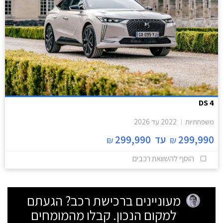
DS 4
משפחתיות
2022
עד
2026
299,990
עד
299,990
₪
₪
הוסף להשוואת רכבים
מעוניינים ברכישת רכב? הגעתם
למקום הנכון. קבלו מהמומחים