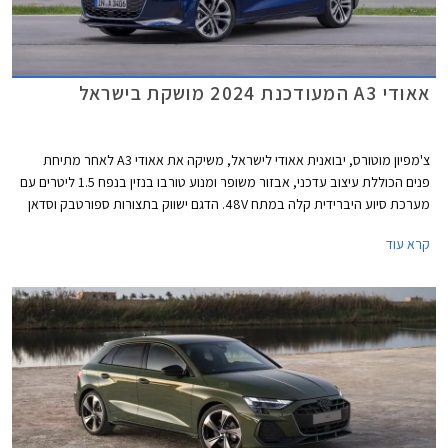
אאודי A3 המעודכנת 2024 מושקת בישראל
צ'מפיון מוטורס, יבואנית אאודי לישראל, משיקה את אאודי A3 לאחר מתיחת
פנים הכוללת עיצוב עדכני, אבזור משופר ומנוע טורבו בנזין בנפח 1.5 ליטרים עם
מערכת סיוע היברידית קלה במתח 48V. הדגם ישווק בתצורות ספורטבק וסדאן
כמו בדגם היוצא. תצורת Allstreet החדשה המציגה מרכב מוגבה ועיצוב בסגנון
קרא עוד
פנאי שטח, לא מגיעה לישראל בשלב זה.