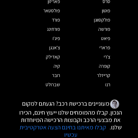
סרס
פאריזון
פוטון
פולסטאר
פולקסווגן
פורד
פורשה
פורתינג
פיאט
פיג'ו
פרארי
צ'אנגן
צ'רי
קאדילק
קופרה
קיה
קרייזלר
רובר
רנו
שברולט
מעוניינים ברכישת רכב? הגעתם למקום
הנכון. קבלו מהמומחים שלנו ייעוץ חינם, הכירו
את מבצעי הרכב וקבוצות הרכישה המיוחדות
שלנו.
קבלו מאיתנו בחינם הצעה אטרקטיבית
עכשיו