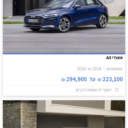
אאודי A3
משפחתיות
2024
עד
2026
223,100
עד
294,900
₪
₪
הוסף להשוואת רכבים