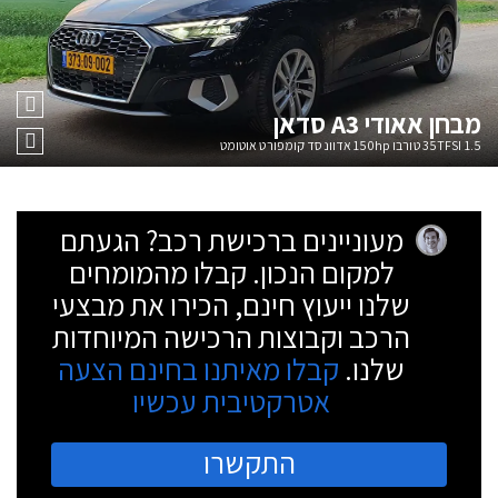
מבחן
אאודי A3 סדאן
35TFSI 1.5 טורבו 150hp אדוונסד קומפורט אוטומט
מעוניינים ברכישת רכב? הגעתם
למקום הנכון. קבלו מהמומחים
שלנו ייעוץ חינם, הכירו את מבצעי
הרכב וקבוצות הרכישה המיוחדות
שלנו.
קבלו מאיתנו בחינם הצעה
אטרקטיבית עכשיו
התקשרו