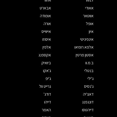
WM
WEY
אאודי
אבארט
אווטאר
אומודה
אופל
אורה
איון
אייווייס
אינפיניטי
איסוזו
אלפא רומיאו
אלפין
אסטון מרטין
אקספנג
ב.מ.וו
ביואיק
בנטלי
ג'אקו
ג'ילי
ג'יפ
ג'נסיס
גרייט וול
דאצ'יה
דודג'
דונגפנג
דייהו
דייהטסו
האמר