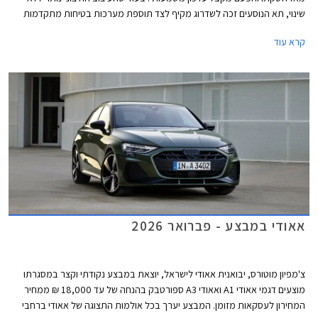
שינוי, תא הנוסעים זכה לשדרוג מקיף לצד תוספת מערכות בטיחות מתקדמות
חדשות בדומה לדגמים הצעירים של המותג. אאודי מוסיפה גם חתימת תאורה
קרא עוד
וסמלים חדשים בגרסאות הביצועים S3 ו- RS3.
אאודי במבצע - פברואר 2026
צ'מפיון מוטורס, יבואנית אאודי לישראל, יוצאת במבצע נקודתי וקצר במסגרתו
מוצעים דגמי אאודי A1 ואאודי A3 ספורטבק בהנחה של עד 18,000 ₪ ממחיר
המחירון לעסקאות מזומן. המבצע יערך בכל אולמות התצוגה של אאודי ברחבי