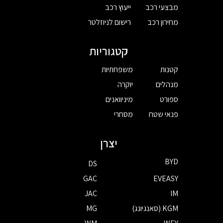
מבצעי רכב
ייעוץ רכב
מחירון רכב
רישום לניוזלטר
קטגוריות
קטנות
משפחתיות
מנהלים
יוקרה
ספורט
מיניוואנים
פנאי שטח
מסחרי
יצרן
BYD
DS
GAC
EVEASY
JAC
IM
KGM (סאנגיונג)
MG