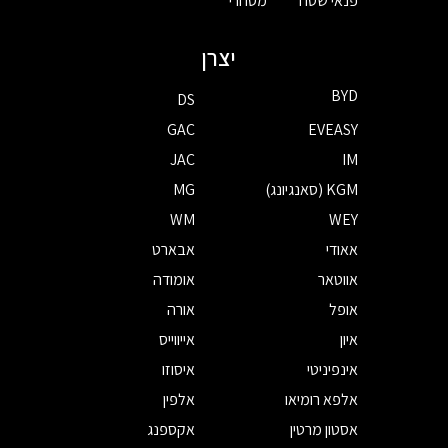
פנאי שטח
מסחרי
יצרן
BYD
DS
GAC
EVEASY
JAC
IM
KGM (סאנגיונג)
MG
WM
WEY
אאודי
אבארט
אווטאר
אומודה
אופל
אורה
איון
אייווייס
אינפיניטי
איסוזו
אלפא רומיאו
אלפין
אסטון מרטין
אקספנג