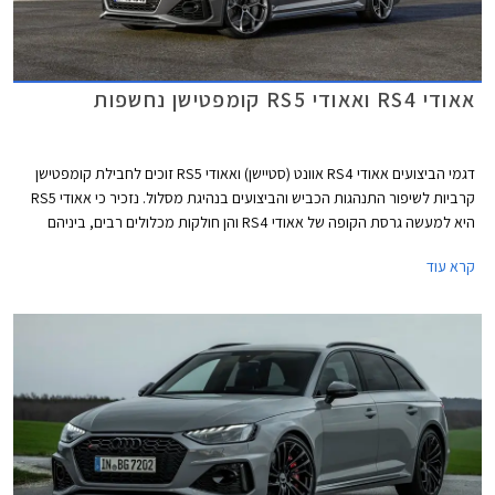
אאודי RS4 ואאודי RS5 קומפטישן נחשפות
דגמי הביצועים אאודי RS4 אוונט (סטיישן) ואאודי RS5 זוכים לחבילת קומפטישן
קרביות לשיפור התנהגות הכביש והביצועים בנהיגת מסלול. נזכיר כי אאודי RS5
היא למעשה גרסת הקופה של אאודי RS4 והן חולקות מכלולים רבים, ביניהם
יחידת ההנעה המורכבת ממנוע טווין טורבו בנזין V6 בנפח 2.9 ליטרים עם הספק
קרא עוד
מרבי של 450 כ"ס ומומנט מרבי של 61.2 קג"מ, תיבת 8 הילוכים אוטומטית,
ומערכת הנעה כפולה קוואטרו האגדית של אאודי. המהירות המרבית בדגמים
אלה מוגבלת ל- 290 קמ"ש. אאודי RS4 אוונט קומפטישן מאיצה מעמידה ל- 100
קמ"ש תוך 3.9 שניות, 0.2 שניות מהר יותר מהגרסה הסטנדרטית. אאודי RS5
קופה וספורטבק קומפטישן מאיצות מעמידה ל- 100 קמ"ש תוך 3.8 שניות, 0.1
שניות מהר יותר מהגרסה הסטנדרטית.