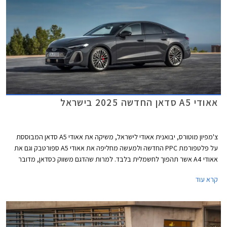
אאודי A5 סדאן החדשה 2025 בישראל
צ'מפיון מוטורס, יבואנית אאודי לישראל, משיקה את אאודי A5 סדאן המבוססת
על פלטפורמת PPC החדשה ולמעשה מחליפה את אאודי A5 ספורטבק וגם את
אאודי A4 אשר תהפוך לחשמלית בלבד. למרות שהדגם משווק כסדאן, מדובר
במרכב ליפטבק 5 דלתות בדומה לגרסת הספורטבק היוצאת. באירופה משווקת
קרא עוד
A5 גם בתצורת אוונט (סטיישן) שאינה מגיעה אלינו.