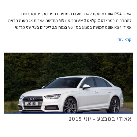
אאודי RS4 אוונט מושקת לאחר שעברה מתיחת פנים מקיפה ומתכוונת
להתחרות במרצדס C קלאס AMG ובב.מ.וו M3 החדשה אשר תוצג בשנה הבאה.
אאודי RS4 אוונט חמושה במנוע בנזין V6 בנפח 2.9 ליטרים בעל שני מגדשי
טורבו בהספק 450 כ"ס ומומנט של 60.0 קג"מ בטווח 1,900-5,000. המנוע
קרא עוד
משודך לתיבת 8 הילוכים אוטומטית פלנטרית ולהנעה כפולה קוואטרו עם חלוקת
מומנט ביחס 40:60 לטובת הסרן האחורי. תאוצה 0-100 קמ"ש אורכת 4.1
שניות, והמהירות המרבית מוגבלת ל- 250 קמ"ש או 280 קמ"ש עם חבילת
דינמיק המוסיפה גם דיפרנציאל ספורט אחורי. המנוע שוקל 182 ק"ג בלבד וכולל
בתוך חלל ה- V את צמד מגדשי הטורבו, המייצרים לחץ גדישה של 1.5 באר.
אאודי במבצע - יוני 2019