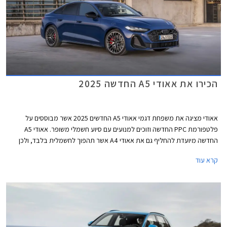
הכירו את אאודי A5 החדשה 2025
אאודי מציגה את משפחת דגמי אאודי A5 החדשים 2025 אשר מבוססים על
פלטפורמת PPC החדשה וזוכים למנועים עם סיוע חשמלי משופר. אאודי A5
החדשה מיועדת להחליף גם את אאודי A4 אשר תהפוך לחשמלית בלבד, ולכן
בניגוד לדור הקודם אשר שווק בתצורות קופה, קבריולט וספורטבק, הדור החדש
קרא עוד
ישווק לראשונה בתצורת אוונט (סטיישן) וסדאן שהינה למעשה דומה יותר לגרסת
הספורטבק הקודמת ומגיעה במרכב 5 דלתות שימושי. לא נופתע אם דגמי
הקופה והקבריולט יוצגו בהמשך בשם שונה בדומה למהלך שמרצדס ביצעה עם
מרצדס CLE.