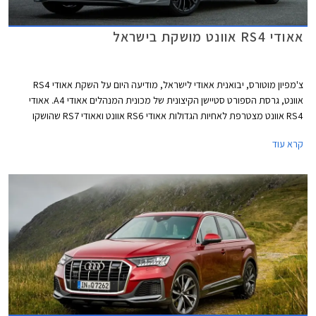
אאודי RS4 אוונט מושקת בישראל
צ'מפיון מוטורס, יבואנית אאודי לישראל, מודיעה היום על השקת אאודי RS4
אוונט, גרסת הספורט סטיישן הקיצונית של מכונית המנהלים אאודי A4. אאודי
RS4 אוונט מצטרפת לאחיות הגדולות אאודי RS6 אוונט ואאודי RS7 שהושקו
לאחרונה בישראל. הרוכשים המאושרים יאלצו להתאזר בסבלנות עד לקבלת
קרא עוד
המכונית החדשה משום שהדגם ישווק בישראל בהזמנה מיוחדת בלבד.