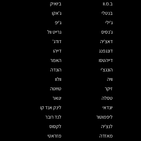
ב.מ.וו
ביואיק
בנטלי
ג'אקו
ג'ילי
ג'יפ
ג'נסיס
גרייט וול
דאצ'יה
דודג'
דונגפנג
דייהו
דייהטסו
האמר
הונגצ'י
הונדה
וויה
וולוו
זיקר
טויוטה
טסלה
יגואר
יונדאי
לינק אנד קו
ליפמוטור
לנד רובר
לנצ'יה
לקסוס
מאזדה
מזראטי