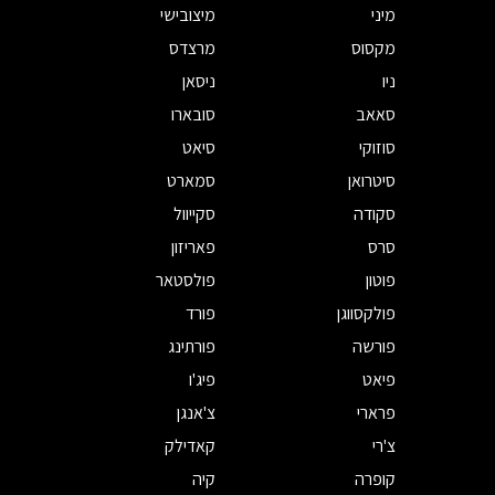
מיני
מיצובישי
מקסוס
מרצדס
ניו
ניסאן
סאאב
סובארו
סוזוקי
סיאט
סיטרואן
סמארט
סקודה
סקייוול
סרס
פאריזון
פוטון
פולסטאר
פולקסווגן
פורד
פורשה
פורתינג
פיאט
פיג'ו
פרארי
צ'אנגן
צ'רי
קאדילק
קופרה
קיה