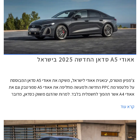
אאודי A5 סדאן החדשה 2025 בישראל
צ'מפיון מוטורס, יבואנית אאודי לישראל, משיקה את אאודי A5 סדאן המבוססת
על פלטפורמת PPC החדשה ולמעשה מחליפה את אאודי A5 ספורטבק וגם את
אאודי A4 אשר תהפוך לחשמלית בלבד. למרות שהדגם משווק כסדאן, מדובר
במרכב ליפטבק 5 דלתות בדומה לגרסת הספורטבק היוצאת. באירופה משווקת
קרא עוד
A5 גם בתצורת אוונט (סטיישן) שאינה מגיעה אלינו.