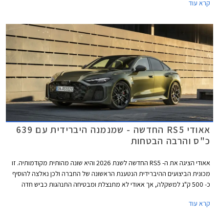
קרא עוד
באירופה, ומשקל עודף ידוע כאחד האויבים הגדולים ביותר של כל מכונית ספורט.
עם זאת, אאודי מצאה פתרון טכנולוגי ומבטיחה התנהגות כביש ההולמת את
דגמי RS הודות לדיפרנציאל אחורי חדש ומתקדם. מצד שני, כעת יכולה אאודי
להתפאר בהספק מרשים של 639 כ"ס המאפשר שיגור 0-100 קמ"ש תוך 3.6
שניות כיאה למפלצת ביצועים. המחיר עומד על 819,900 ₪.
אאודי RS5 החדשה - שמנמנה היברידית עם 639
כ"ס והרבה הבטחות
אאודי הציגה את ה- RS5 החדשה לשנת 2026 והיא שונה מהותית מקודמותיה. זו
מכונית הביצועים ההיברידית הנטענת הראשונה של החברה ולכן נאלצה להוסיף
כ- 500 ק"ג למשקלה, אך אאודי לא מתנצלת ומבטיחה התנהגות כביש חדה
הודות לדיפרנציאל אחורי מתוחכם המצמצם תת-היגוי ומאפשר דריפטים נשלטים
קרא עוד
ומהנים. להנעה ההיברידית יש גם צדדים טובים כמו הספק אדיר של 639 כ"ס
ומומנט חשמלי זמין בסל"ד נמוך המאפשרים שיגור 0-100 קמ"ש תוך 3.6 שניות.