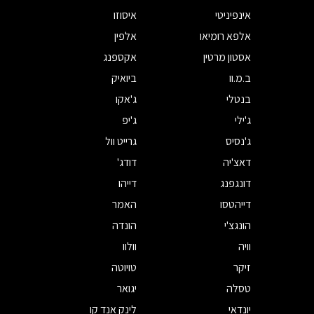
אינפיניטי
איסוזו
אלפא רומיאו
אלפין
אסטון מרטין
אקספנג
ב.מ.וו
ביואיק
בנטלי
ג'אקו
ג'ילי
ג'יפ
ג'נסיס
גרייט וול
דאצ'יה
דודג'
דונגפנג
דייהו
דייהטסו
האמר
הונגצ'י
הונדה
וויה
וולוו
זיקר
טויוטה
טסלה
יגואר
יונדאי
לינק אנד קו