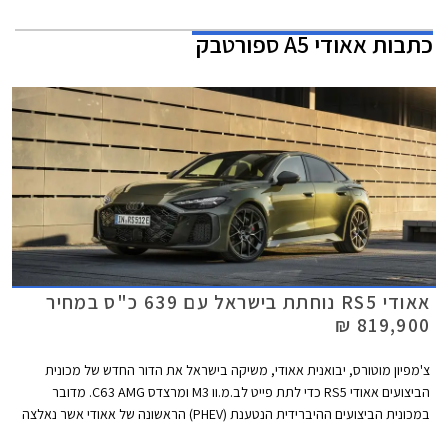
כתבות
אאודי A5 ספורטבק
אאודי RS5 נוחתת בישראל עם 639 כ"ס במחיר
819,900 ₪
צ'מפיון מוטורס, יבואנית אאודי, משיקה בישראל את הדור החדש של מכונית
הביצועים אאודי RS5 כדי לתת פייט לב.מ.וו M3 ומרצדס C63 AMG. מדובר
במכונית הביצועים ההיברידית הנטענת (PHEV) הראשונה של אאודי אשר נאלצה
להוסיף כ- 500 ק"ג למשקלה על מנת לעמוד בתקנות הזיהום המחמירות