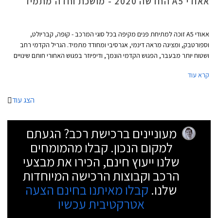
אאודי A5 החדשה 2020 - מושכת וחדה מתמיד
אאודי A5 זוכה למתיחת פנים מקיפה בכל סוגי המרכב - קופה, קבריולט,
וספורטבק, ומציגה מראה דינמי, אגרסיבי ומחודד מתמיד. הגריל הקדמי רחב
ושטוח יותר מבעבר, הפגוש הקדמי הונמך, ודיפיוזר בפגוש האחורי חותם שינויים
אווירודינמיים המשפרים גם את הביצועים. בנוסף עודכנו חתימות האור מלפנים
קרא עוד
ומאחור, לטובת הופעה דרמטית יותר.
הצג עוד
מעוניינים ברכישת רכב? הגעתם
למקום הנכון. קבלו מהמומחים
שלנו ייעוץ חינם, הכירו את מבצעי
הרכב וקבוצות הרכישה המיוחדות
שלנו.
קבלו מאיתנו בחינם הצעה
אטרקטיבית עכשיו