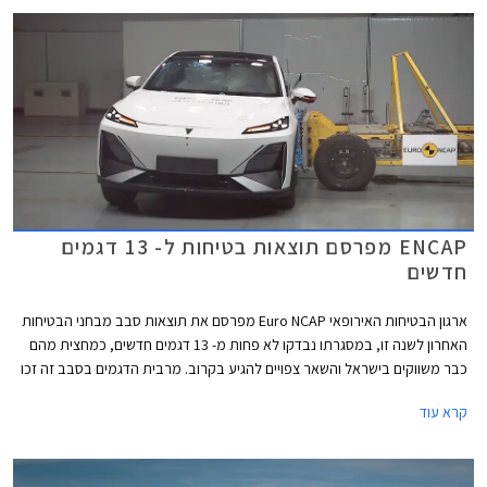
ENCAP מפרסם תוצאות בטיחות ל- 13 דגמים
חדשים
ארגון הבטיחות האירופאי Euro NCAP מפרסם את תוצאות סבב מבחני הבטיחות
האחרון לשנה זו, במסגרתו נבדקו לא פחות מ- 13 דגמים חדשים, כמחצית מהם
כבר משווקים בישראל והשאר צפויים להגיע בקרוב. מרבית הדגמים בסבב זה זכו
בציון מרבי של 5 כוכבים, פרט לשני דגמים שקיבלו ציון של 4 כוכבים - רנו 5
קרא עוד
החשמלית שלא הרשימה בסעיף מערכות העזר לנהג ו- MG ZS הייבריד אשר לא
הרשים בסעיף ההגנה על הנוסעים.