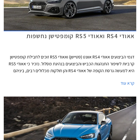
אאודי RS4 ואאודי RS5 קומפטישן נחשפות
דגמי הביצועים אאודי RS4 אוונט (סטיישן) ואאודי RS5 זוכים לחבילת קומפטישן
קרביות לשיפור התנהגות הכביש והביצועים בנהיגת מסלול. נזכיר כי אאודי RS5
היא למעשה גרסת הקופה של אאודי RS4 והן חולקות מכלולים רבים, ביניהם
יחידת ההנעה המורכבת ממנוע טווין טורבו בנזין V6 בנפח 2.9 ליטרים עם הספק
קרא עוד
מרבי של 450 כ"ס ומומנט מרבי של 61.2 קג"מ, תיבת 8 הילוכים אוטומטית,
ומערכת הנעה כפולה קוואטרו האגדית של אאודי. המהירות המרבית בדגמים
אלה מוגבלת ל- 290 קמ"ש. אאודי RS4 אוונט קומפטישן מאיצה מעמידה ל- 100
קמ"ש תוך 3.9 שניות, 0.2 שניות מהר יותר מהגרסה הסטנדרטית. אאודי RS5
קופה וספורטבק קומפטישן מאיצות מעמידה ל- 100 קמ"ש תוך 3.8 שניות, 0.1
שניות מהר יותר מהגרסה הסטנדרטית.