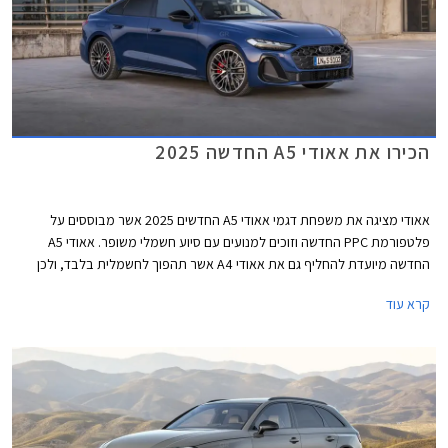
הכירו את אאודי A5 החדשה 2025
אאודי מציגה את משפחת דגמי אאודי A5 החדשים 2025 אשר מבוססים על
פלטפורמת PPC החדשה וזוכים למנועים עם סיוע חשמלי משופר. אאודי A5
החדשה מיועדת להחליף גם את אאודי A4 אשר תהפוך לחשמלית בלבד, ולכן
בניגוד לדור הקודם אשר שווק בתצורות קופה, קבריולט וספורטבק, הדור החדש
קרא עוד
ישווק לראשונה בתצורת אוונט (סטיישן) וסדאן שהינה למעשה דומה יותר לגרסת
הספורטבק הקודמת ומגיעה במרכב 5 דלתות שימושי. לא נופתע אם דגמי
הקופה והקבריולט יוצגו בהמשך בשם שונה בדומה למהלך שמרצדס ביצעה עם
מרצדס CLE.