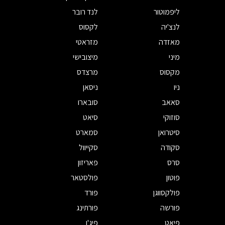
ליפמוטור
לנד רובר
לנצ'יה
לקסוס
מאזדה
מזראטי
מיני
מיצובישי
מקסוס
מרצדס
ניו
ניסאן
סאאב
סובארו
סוזוקי
סיאט
סיטרואן
סמארט
סקודה
סקייוול
סרס
פאריזון
פוטון
פולסטאר
פולקסווגן
פורד
פורשה
פורתינג
פיאט
פיג'ו