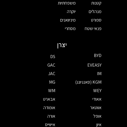
קטנות
משפחתיות
מנהלים
יוקרה
ספורט
מיניוואנים
פנאי שטח
מסחרי
יצרן
BYD
DS
GAC
EVEASY
JAC
IM
KGM (סאנגיונג)
MG
WM
WEY
אאודי
אבארט
אווטאר
אומודה
אופל
אורה
איון
אייווייס