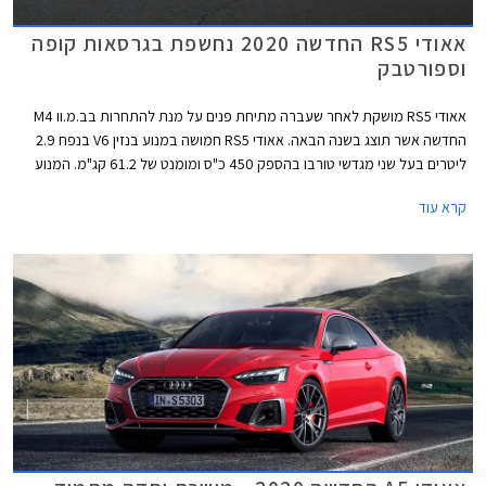
אאודי RS5 החדשה 2020 נחשפת בגרסאות קופה
וספורטבק
אאודי RS5 מושקת לאחר שעברה מתיחת פנים על מנת להתחרות בב.מ.וו M4
החדשה אשר תוצג בשנה הבאה. אאודי RS5 חמושה במנוע בנזין V6 בנפח 2.9
ליטרים בעל שני מגדשי טורבו בהספק 450 כ"ס ומומנט של 61.2 קג"מ. המנוע
משודך לתיבת 8 הילוכים אוטומטית פלנטרית ולהנעה כפולה קוואטרו עם חלוקת
קרא עוד
מומנט ביחס 40:60 לטובת הסרן האחורי. תאוצה 0-100 קמ"ש אורכת 3.9
שניות, והמהירות המרבית מוגבלת ל- 250 קמ"ש או 280 קמ"ש עם חבילת
דינמיק המוסיפה גם דיפרנציאל ספורט אחורי. המנוע שוקל 182 ק"ג בלבד וכולל
בתוך חלל ה- V את צמד מגדשי הטורבו, המייצרים לחץ גדישה של 1.5 באר.