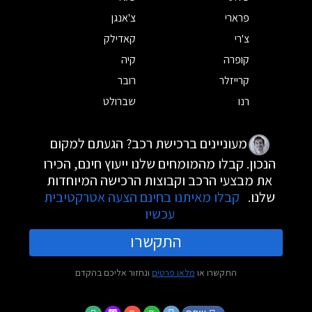
פרארי
צ'אנגן
צ'רי
קאדילק
קופרה
קיה
קרייזלר
רובר
רנו
שברולט
מעוניינים ברכישת רכב? הגעתם למקום
הנכון. קבלו מהמומחים שלנו ייעוץ חינם, הכירו
את מבצעי הרכב וקבוצות הרכישה המיוחדות
שלנו.
קבלו מאיתנו בחינם הצעה אטרקטיבית
עכשיו
התקשרו
התקשרו או
מלאו פרטים
ונחזור אליכם בהקדם