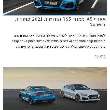
אאודי A5 ואאודי RS5 החדשות 2021 מושקות
בישראל
צ'מפיון מוטורס, יבואנית אאודי לישראל, משיקה את אאודי A5 המחודשת,
בגרסאות קופה וספורטבק (4 דלתות בעלת מראה דמוי קופה) לאחר קבלת
מתיחת פנים מקיפה, הכוללת עדכוני עיצוב חיצוני ופנימי, עדכון מערכת
מולטימדיה, והטמעת מערכת מיקרו-הייבריד 48V ביחידות ההנעה. כמו כן,
קרא עוד
שודרגו אבזור הנוחות והבטיחות.