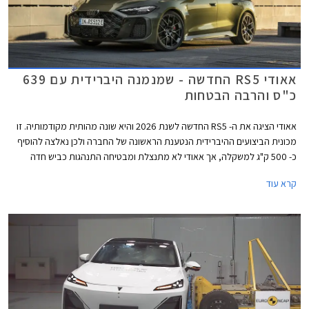
אאודי RS5 החדשה - שמנמנה היברידית עם 639
כ"ס והרבה הבטחות
אאודי הציגה את ה- RS5 החדשה לשנת 2026 והיא שונה מהותית מקודמותיה. זו
מכונית הביצועים ההיברידית הנטענת הראשונה של החברה ולכן נאלצה להוסיף
כ- 500 ק"ג למשקלה, אך אאודי לא מתנצלת ומבטיחה התנהגות כביש חדה
הודות לדיפרנציאל אחורי מתוחכם המצמצם תת-היגוי ומאפשר דריפטים נשלטים
קרא עוד
ומהנים. להנעה ההיברידית יש גם צדדים טובים כמו הספק אדיר של 639 כ"ס
ומומנט חשמלי זמין בסל"ד נמוך המאפשרים שיגור 0-100 קמ"ש תוך 3.6 שניות.