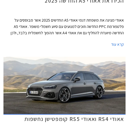
הכירו את אאודי A5 החדשה 2025
אאודי מציגה את משפחת דגמי אאודי A5 החדשים 2025 אשר מבוססים על
פלטפורמת PPC החדשה וזוכים למנועים עם סיוע חשמלי משופר. אאודי A5
החדשה מיועדת להחליף גם את אאודי A4 אשר תהפוך לחשמלית בלבד, ולכן
בניגוד לדור הקודם אשר שווק בתצורות קופה, קבריולט וספורטבק, הדור החדש
קרא עוד
ישווק לראשונה בתצורת אוונט (סטיישן) וסדאן שהינה למעשה דומה יותר לגרסת
הספורטבק הקודמת ומגיעה במרכב 5 דלתות שימושי. לא נופתע אם דגמי
הקופה והקבריולט יוצגו בהמשך בשם שונה בדומה למהלך שמרצדס ביצעה עם
מרצדס CLE.
אאודי RS4 ואאודי RS5 קומפטישן נחשפות