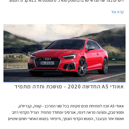
ליטרים בעל שני מגדשי טורבו בהספק 450 כ"ס ומומנט של 61.2 קג"מ. המנוע
משודך לתיבת 8 הילוכים אוטומטית פלנטרית ולהנעה כפולה קוואטרו עם חלוקת
קרא עוד
מומנט ביחס 40:60 לטובת הסרן האחורי. תאוצה 0-100 קמ"ש אורכת 3.9
שניות, והמהירות המרבית מוגבלת ל- 250 קמ"ש או 280 קמ"ש עם חבילת
דינמיק המוסיפה גם דיפרנציאל ספורט אחורי. המנוע שוקל 182 ק"ג בלבד וכולל
בתוך חלל ה- V את צמד מגדשי הטורבו, המייצרים לחץ גדישה של 1.5 באר.
אאודי A5 החדשה 2020 - מושכת וחדה מתמיד
אאודי A5 זוכה למתיחת פנים מקיפה בכל סוגי המרכב - קופה, קבריולט,
וספורטבק, ומציגה מראה דינמי, אגרסיבי ומחודד מתמיד. הגריל הקדמי רחב
ושטוח יותר מבעבר, הפגוש הקדמי הונמך, ודיפיוזר בפגוש האחורי חותם שינויים
אווירודינמיים המשפרים גם את הביצועים. בנוסף עודכנו חתימות האור מלפנים