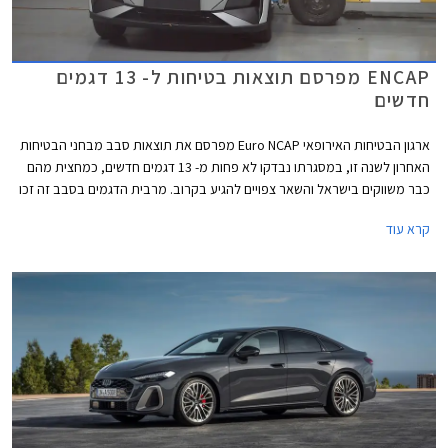
ENCAP מפרסם תוצאות בטיחות ל- 13 דגמים
חדשים
ארגון הבטיחות האירופאי Euro NCAP מפרסם את תוצאות סבב מבחני הבטיחות
האחרון לשנה זו, במסגרתו נבדקו לא פחות מ- 13 דגמים חדשים, כמחצית מהם
כבר משווקים בישראל והשאר צפויים להגיע בקרוב. מרבית הדגמים בסבב זה זכו
בציון מרבי של 5 כוכבים, פרט לשני דגמים שקיבלו ציון של 4 כוכבים - רנו 5
קרא עוד
החשמלית שלא הרשימה בסעיף מערכות העזר לנהג ו- MG ZS הייבריד אשר לא
הרשים בסעיף ההגנה על הנוסעים.