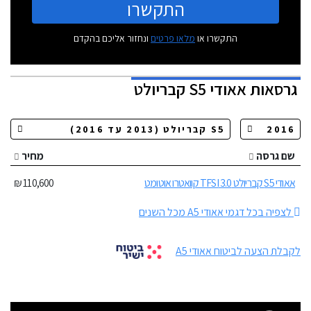
התקשרו
התקשרו או
מלאו פרטים
ונחזור אליכם בהקדם
גרסאות
אאודי S5 קבריולט
שם גרסה
מחיר
אאודי S5 קבריולט 3.0 TFSI קוואטרו אוטומט
110,600 ₪
לצפיה בכל דגמי אאודי A5 מכל השנים
לקבלת הצעה לביטוח אאודי A5