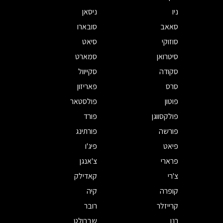
ניו
ניסאן
סאאב
סובארו
סוזוקי
סיאט
סיטרואן
סמארט
סקודה
סקייוול
סרס
פאריזון
פוטון
פולסטאר
פולקסווגן
פורד
פורשה
פורתינג
פיאט
פיג'ו
פרארי
צ'אנגן
צ'רי
קאדילק
קופרה
קיה
קרייזלר
רובר
רנו
שברולט