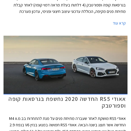
בגרסאות קופה וספורטבק (4 דלתות בעלת מראה דמוי קופה) לאחר קבלת
מתיחת פנים מקיפה, הכוללת עדכוני עיצוב חיצוני ופנימי, עדכון מערכת
מולטימדיה, והטמעת מערכת מיקרו-הייבריד 48V ביחידות ההנעה. כמו כן,
קרא עוד
שודרגו אבזור הנוחות והבטיחות.
אאודי RS5 החדשה 2020 נחשפת בגרסאות קופה
וספורטבק
אאודי RS5 מושקת לאחר שעברה מתיחת פנים על מנת להתחרות בב.מ.וו M4
החדשה אשר תוצג בשנה הבאה. אאודי RS5 חמושה במנוע בנזין V6 בנפח 2.9