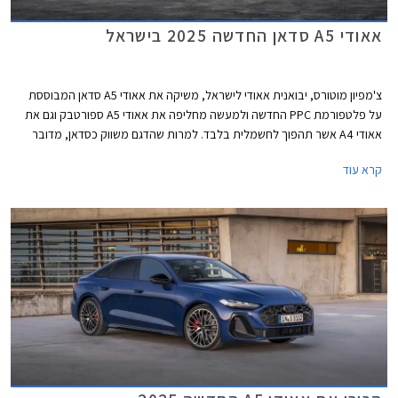
אאודי A5 סדאן החדשה 2025 בישראל
צ'מפיון מוטורס, יבואנית אאודי לישראל, משיקה את אאודי A5 סדאן המבוססת
על פלטפורמת PPC החדשה ולמעשה מחליפה את אאודי A5 ספורטבק וגם את
אאודי A4 אשר תהפוך לחשמלית בלבד. למרות שהדגם משווק כסדאן, מדובר
במרכב ליפטבק 5 דלתות בדומה לגרסת הספורטבק היוצאת. באירופה משווקת
קרא עוד
A5 גם בתצורת אוונט (סטיישן) שאינה מגיעה אלינו.