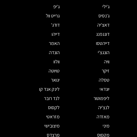
ג'ילי
ג'יפ
ג'נסיס
גרייט וול
דאצ'יה
דודג'
דונגפנג
דייהו
דייהטסו
האמר
הונגצ'י
הונדה
וויה
וולוו
זיקר
טויוטה
טסלה
יגואר
יונדאי
לינק אנד קו
ליפמוטור
לנד רובר
לנצ'יה
לקסוס
מאזדה
מזראטי
מיני
מיצובישי
מקסוס
מרצדס