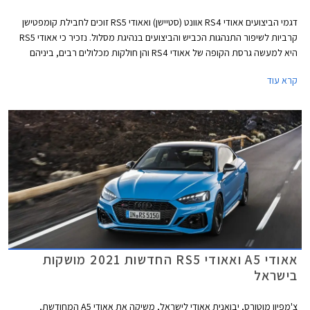
דגמי הביצועים אאודי RS4 אוונט (סטיישן) ואאודי RS5 זוכים לחבילת קומפטישן
קרביות לשיפור התנהגות הכביש והביצועים בנהיגת מסלול. נזכיר כי אאודי RS5
היא למעשה גרסת הקופה של אאודי RS4 והן חולקות מכלולים רבים, ביניהם
יחידת ההנעה המורכבת ממנוע טווין טורבו בנזין V6 בנפח 2.9 ליטרים עם הספק
קרא עוד
מרבי של 450 כ"ס ומומנט מרבי של 61.2 קג"מ, תיבת 8 הילוכים אוטומטית,
ומערכת הנעה כפולה קוואטרו האגדית של אאודי. המהירות המרבית בדגמים
אלה מוגבלת ל- 290 קמ"ש. אאודי RS4 אוונט קומפטישן מאיצה מעמידה ל- 100
קמ"ש תוך 3.9 שניות, 0.2 שניות מהר יותר מהגרסה הסטנדרטית. אאודי RS5
קופה וספורטבק קומפטישן מאיצות מעמידה ל- 100 קמ"ש תוך 3.8 שניות, 0.1
שניות מהר יותר מהגרסה הסטנדרטית.
אאודי A5 ואאודי RS5 החדשות 2021 מושקות
בישראל
צ'מפיון מוטורס, יבואנית אאודי לישראל, משיקה את אאודי A5 המחודשת,