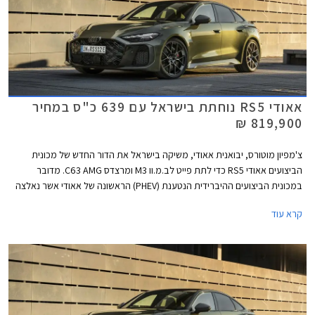
אאודי RS5 נוחתת בישראל עם 639 כ"ס במחיר
819,900 ₪
צ'מפיון מוטורס, יבואנית אאודי, משיקה בישראל את הדור החדש של מכונית
הביצועים אאודי RS5 כדי לתת פייט לב.מ.וו M3 ומרצדס C63 AMG. מדובר
במכונית הביצועים ההיברידית הנטענת (PHEV) הראשונה של אאודי אשר נאלצה
להוסיף כ- 500 ק"ג למשקלה על מנת לעמוד בתקנות הזיהום המחמירות
קרא עוד
באירופה, ומשקל עודף ידוע כאחד האויבים הגדולים ביותר של כל מכונית ספורט.
עם זאת, אאודי מצאה פתרון טכנולוגי ומבטיחה התנהגות כביש ההולמת את
דגמי RS הודות לדיפרנציאל אחורי חדש ומתקדם. מצד שני, כעת יכולה אאודי
להתפאר בהספק מרשים של 639 כ"ס המאפשר שיגור 0-100 קמ"ש תוך 3.6
שניות כיאה למפלצת ביצועים. המחיר עומד על 819,900 ₪.