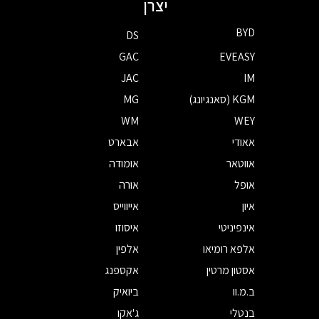
יצרן
BYD
DS
GAC
EVEASY
JAC
IM
KGM (סאנגיונג)
MG
WM
WEY
אאודי
אבארט
אווטאר
אומודה
אופל
אורה
איון
אייווייס
אינפיניטי
איסוזו
אלפא רומיאו
אלפין
אסטון מרטין
אקספנג
ב.מ.וו
ביואיק
בנטלי
ג'אקו