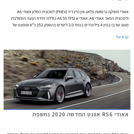
אאודי משיקה גרסאות פלאג-אין הייבריד (PHEV) למכונית הסלון אאודי A6
ולמכונית הפאר אאודי A8. אאודי A6 55 TFSI e כוללת יחידת הנעה המשלבת
מנוע טורבו בנזין 4 צילינדרים בנפח 2.0 ליטרים בהספק 252 כ"ס ומומנט של
37.7 קג"מ עם מנוע חשמלי בהספק 135 כ"ס וסוללת ליתיום-יון בקיבולת 14.1
קרא עוד
קוט"ש. ליחידת הנעה זו הספק משולב של 367 כ"ס ומומנט של 51 קג"מ החל מ-
1,250 סל"ד. תאוצה 0-100 קמ"ש אורכת 5.6 שניות והמהירות המירבית
מוגבלת ל- 250 קמ"ש. טווח הנסיעה החשמלי בגרסה זו עומד על 53 ק"מ
במהירות של עד 135 קמ"ש. העיצוב החיצוני מקבל את חבילת S ליין
הספורטיבית הכוללת פגושים בעיצוב אגרסיבי, גופי תאורה מסוג LED מטריקס,
חישוקי 19 אינץ', קליפרים אדומים, ומתלים מוקשחים.
אאודי RS6 אוונט החדשה 2020 נחשפת