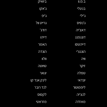
ב.מ.וו
ביואיק
בנטלי
ג'אקו
ג'ילי
ג'יפ
ג'נסיס
גרייט וול
דאצ'יה
דודג'
דונגפנג
דייהו
דייהטסו
האמר
הונגצ'י
הונדה
וויה
וולוו
זיקר
טויוטה
טסלה
יגואר
יונדאי
לינק אנד קו
ליפמוטור
לנד רובר
לנצ'יה
לקסוס
מאזדה
מזראטי