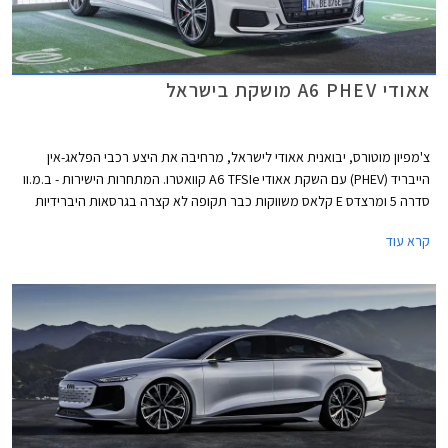
אאודי A6 PHEV מושקת בישראל
צ'מפיון מוטורס, יבואנית אאודי לישראל, מרחיבה את היצע רכבי הפלאג-אין
הייבריד (PHEV) עם השקת אאודי A6 TFSIe קוואטרו. המתחרות הישירות - ב.מ.וו
סדרה 5 ומרצדס E קלאס משווקות כבר תקופה לא קצרה בגרסאות היברידיות
נטענות אשר בזכות הטבת מס הוצעו ברמת אבזור גבוהה ובמחיר אטרקטיבי
קרא עוד
ביחס לגרסאות בנזין מקבילות.