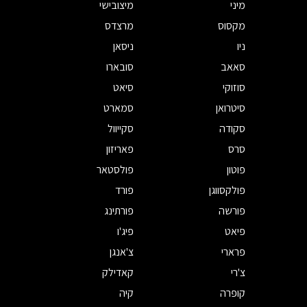
מיני
מיצובישי
מקסוס
מרצדס
ניו
ניסאן
סאאב
סובארו
סוזוקי
סיאט
סיטרואן
סמארט
סקודה
סקייוול
סרס
פאריזון
פוטון
פולסטאר
פולקסווגן
פורד
פורשה
פורתינג
פיאט
פיג'ו
פרארי
צ'אנגן
צ'רי
קאדילק
קופרה
קיה