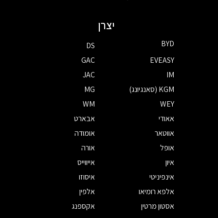
יצרן
BYD
DS
GAC
EVEASY
JAC
IM
KGM (סאנגיונג)
MG
WM
WEY
אאודי
אבארט
אווטאר
אומודה
אופל
אורה
איון
אייווייס
אינפיניטי
איסוזו
אלפא רומיאו
אלפין
אסטון מרטין
אקספנג