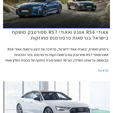
אאודי RS6 אוונט ואאודי RS7 ספורטבק מושקת
בישראל בגרסאות פרפורמנס מחוזקות
צ'מפיון מוטורס, יבואנית אאודי לישראל, מרחיבה את היצע גרסאות אאודי RS6
אוונט ואאודי RS7 ספורטבק עם גרסאות הקצה פרפורמנס. צמד המכוניות
מבוססות על אותה השלדה. הגרסה הספורטיבית החזקה של מכונית הסלון אאודי
A6, הלא היא אאודי RS6 מוצעת במרכב סטיישן בלבד אשר באאודי מכונה
קרא עוד
אוונט. אאודי A7 היא מכונית קופה 4 דלתות, מרכב אשר זוכה באאודי לשם
ספורטבק.