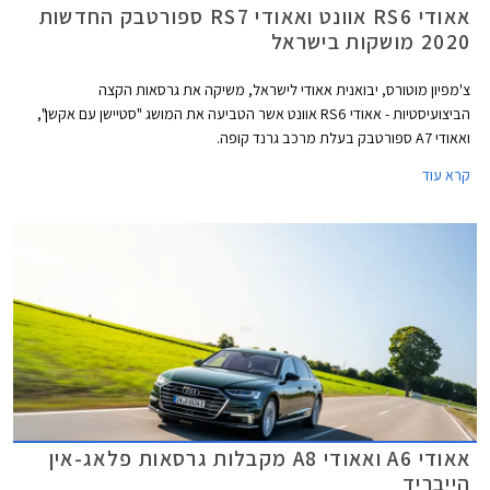
אאודי RS6 אוונט ואאודי RS7 ספורטבק החדשות
2020 מושקות בישראל
צ'מפיון מוטורס, יבואנית אאודי לישראל, משיקה את גרסאות הקצה
הביצועיסטיות - אאודי RS6 אוונט אשר הטביעה את המושג "סטיישן עם אקשן",
ואאודי A7 ספורטבק בעלת מרכב גרנד קופה.
קרא עוד
אאודי A6 ואאודי A8 מקבלות גרסאות פלאג-אין
הייבריד