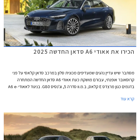
הכירו את אאודי A6 סדאן החדשה 2025
מסתבר שיש עדיין נהגים שמעדיפים מכונית סלון במרכב סדאן קלאסי על פני
קרוסאובר אופנתי, עבורם מושקת כעת אאודי A6 סדאן החדשה המתחרה
בדגמים כגון מרצדס E קלאס, ב.מ.וו סדרה 5, וג'נסיס G80. בניגוד לאאודי A6 e-
tron החשמלית אשר הוצגה ביולי 2024 ומבוססת על פלטפורמת PPE הייעודית
קרא עוד
לחשמליות, אאודי A6 מבוססת על פלטפורמת PPC המשמשת את רכבי
הפרימיום של קבוצת פולקסווגן ומותאמת למנועי בעירה פנימית כך שמדובר
ברכבים שונים לגמרי, למרות השם הדומה.