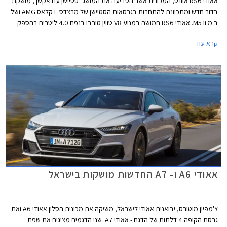
אאודי RS6 אוונט, המכונית אשר הטביעה את המושג "סטיישן עם אקשן", מושקת
בדור חדש ומתכוונת להתחרות בגרסאות הסטיישן של מרצדס E קלאס AMG ושל
ב.מ.וו M5. אאודי RS6 חמושה במנוע V8 טווין טורבו בנפח 4.0 ליטרים בהספק
600 כ"ס ומומנט של 81.5 קג"מ בטווח 2,500-4,500 סל"ד המשודך לתיבת 8
קרא עוד
הילוכים אוטומטית פלנטרית. הכוח עובר לארבעת הגלגלים דרך מערכת הנעה
כפולה מסוג קוואטרו המחלקת את המומנט ביחס של 40:60 לטובת הסרן
האחורי או בהתאם לתנאי הדרך על מנת להשיג אחיזה מרבית.
אאודי A6 ו- A7 החדשות מושקות בישראל
צ'מפיון מוטורס, יבואנית אאודי לישראל, משיקה את מכונית הסלון אאודי A6 ואת
גרסת הקופה 4 דלתות של הדגם - אאודי A7. שני הדגמים מציגים את שפת