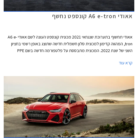
אאודי A6 e-tron קונספט נחשף
אאודי תחשוף בתערוכת שנגחאי 2021 מכונית קונספט העונה לשם אאודי A6 e-
tron, המהווה קדימון למכונית סלון חשמלית חדשה שתוצג באופן רשמי בחציון
השני של שנת 2022. המכונית מתבססת על פלטפורמה חדשה בשם PPE
(Premium Platform Electric) שתשמש בהמשך סדרה של מכונית כביש ורכבי
קרא עוד
פנאי שטח חשמליים. השימוש בשם הדגם A6 מסמן את מיקומו של הדגם החדש
במבחר הדגמים של היצרנית. מדובר במכונית סלון במידות מקבילות לאאודי A6,
שתתחרה בדגמים כגון טסלה מודל S, וברכבי סלון חשמליים נוספים שיגיעו לשוק
בשנים הקרובות.