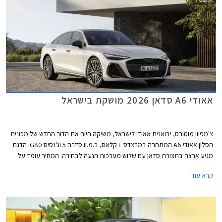
אאודי A6 סדאן 2026 מושקת בישראל
צ'מפיון מוטורס, יבואנית אאודי לישראל, משיקה היום את הדור החדש של מכונית
הסלון אאודי A6 המתחרה במרצדס E קלאס, ב.מ.וו סדרה 5 וג'נסיס G80. הדגם
מגיע ארצה בתצורת סדאן עם שלוש מערכות הנעה לבחירה. המחיר עומד על
החל מ- 467,000 ₪ לגרסת הכניסה ומאמיר לכדי 611,000 ₪ לגרסה הבכירה.
קרא עוד