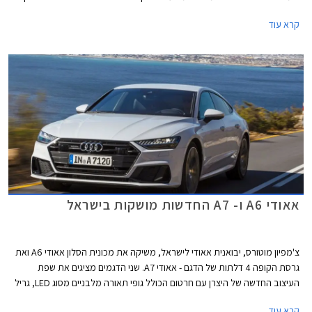
600 כ"ס ומומנט של 81.5 קג"מ בטווח 2,500-4,500 סל"ד המשודך לתיבת 8
קרא עוד
הילוכים אוטומטית פלנטרית. הכוח עובר לארבעת הגלגלים דרך מערכת הנעה
כפולה מסוג קוואטרו המחלקת את המומנט ביחס של 40:60 לטובת הסרן
האחורי או בהתאם לתנאי הדרך על מנת להשיג אחיזה מרבית.
אאודי A6 ו- A7 החדשות מושקות בישראל
צ'מפיון מוטורס, יבואנית אאודי לישראל, משיקה את מכונית הסלון אאודי A6 ואת
גרסת הקופה 4 דלתות של הדגם - אאודי A7. שני הדגמים מציגים את שפת
העיצוב החדשה של היצרן עם חרטום הכולל גופי תאורה מלבניים מסוג LED, גריל
משושה בעיצוב אגרסיבי, ופגוש קדמי הכולל שני פסי אורך מודגשים.
קרא עוד