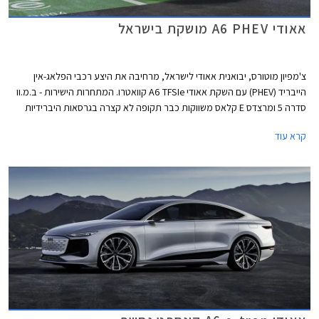
אאודי A6 PHEV מושקת בישראל
צ'מפיון מוטורס, יבואנית אאודי לישראל, מרחיבה את היצע רכבי הפלאג-אין
הייבריד (PHEV) עם השקת אאודי A6 TFSIe קוואטרו. המתחרות הישירות - ב.מ.וו
סדרה 5 ומרצדס E קלאס משווקות כבר תקופה לא קצרה בגרסאות היברידיות
נטענות אשר בזכות הטבת מס הוצעו ברמת אבזור גבוהה ובמחיר אטרקטיבי
קרא עוד
ביחס לגרסאות בנזין מקבילות.