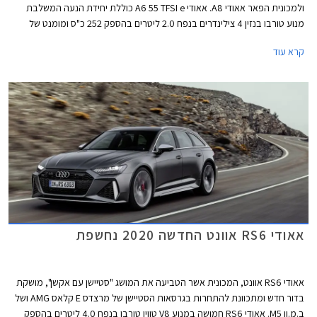
ולמכונית הפאר אאודי A8. אאודי A6 55 TFSI e כוללת יחידת הנעה המשלבת
מנוע טורבו בנזין 4 צילינדרים בנפח 2.0 ליטרים בהספק 252 כ"ס ומומנט של
37.7 קג"מ עם מנוע חשמלי בהספק 135 כ"ס וסוללת ליתיום-יון בקיבולת 14.1
קרא עוד
קוט"ש. ליחידת הנעה זו הספק משולב של 367 כ"ס ומומנט של 51 קג"מ החל מ-
1,250 סל"ד. תאוצה 0-100 קמ"ש אורכת 5.6 שניות והמהירות המירבית
מוגבלת ל- 250 קמ"ש. טווח הנסיעה החשמלי בגרסה זו עומד על 53 ק"מ
במהירות של עד 135 קמ"ש. העיצוב החיצוני מקבל את חבילת S ליין
הספורטיבית הכוללת פגושים בעיצוב אגרסיבי, גופי תאורה מסוג LED מטריקס,
חישוקי 19 אינץ', קליפרים אדומים, ומתלים מוקשחים.
אאודי RS6 אוונט החדשה 2020 נחשפת
אאודי RS6 אוונט, המכונית אשר הטביעה את המושג "סטיישן עם אקשן", מושקת
בדור חדש ומתכוונת להתחרות בגרסאות הסטיישן של מרצדס E קלאס AMG ושל
ב.מ.וו M5. אאודי RS6 חמושה במנוע V8 טווין טורבו בנפח 4.0 ליטרים בהספק