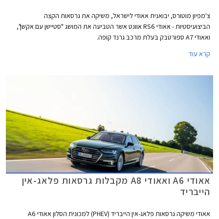
צ'מפיון מוטורס, יבואנית אאודי לישראל, משיקה את גרסאות הקצה
הביצועיסטיות - אאודי RS6 אוונט אשר הטביעה את המושג "סטיישן עם אקשן",
ואאודי A7 ספורטבק בעלת מרכב גרנד קופה.
קרא עוד
אאודי A6 ואאודי A8 מקבלות גרסאות פלאג-אין
הייבריד
אאודי משיקה גרסאות פלאג-אין הייבריד (PHEV) למכונית הסלון אאודי A6