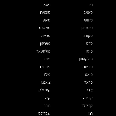
ניו
ניסאן
סאאב
סובארו
סוזוקי
סיאט
סיטרואן
סמארט
סקודה
סקייוול
סרס
פאריזון
פוטון
פולסטאר
פולקסווגן
פורד
פורשה
פורתינג
פיאט
פיג'ו
פרארי
צ'אנגן
צ'רי
קאדילק
קופרה
קיה
קרייזלר
רובר
רנו
שברולט