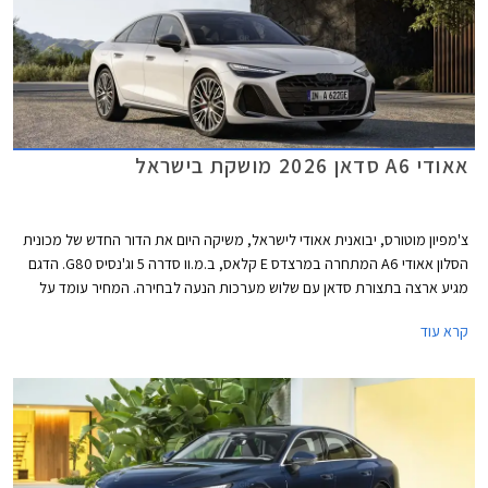
אאודי A6 סדאן 2026 מושקת בישראל
צ'מפיון מוטורס, יבואנית אאודי לישראל, משיקה היום את הדור החדש של מכונית
הסלון אאודי A6 המתחרה במרצדס E קלאס, ב.מ.וו סדרה 5 וג'נסיס G80. הדגם
מגיע ארצה בתצורת סדאן עם שלוש מערכות הנעה לבחירה. המחיר עומד על
החל מ- 467,000 ₪ לגרסת הכניסה ומאמיר לכדי 611,000 ₪ לגרסה הבכירה.
קרא עוד