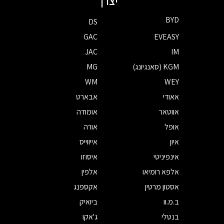
יצרן
BYD
DS
GAC
EVEASY
JAC
IM
KGM (סאנגיונג)
MG
WM
WEY
אאודי
אבארט
אווטאר
אומודה
אופל
אורה
איון
אייווייס
אינפיניטי
איסוזו
אלפא רומיאו
אלפין
אסטון מרטין
אקספנג
ב.מ.וו
ביואיק
בנטלי
ג'אקו