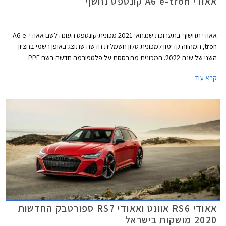
אאודי A6 e-tron קונספט נחשף
אאודי תחשוף בתערוכת שנגחאי 2021 מכונית קונספט העונה לשם אאודי A6 e-
tron, המהווה קדימון למכונית סלון חשמלית חדשה שתוצג באופן רשמי בחציון
השני של שנת 2022. המכונית מתבססת על פלטפורמה חדשה בשם PPE
(Premium Platform Electric) שתשמש בהמשך סדרה של מכונית כביש ורכבי
קרא עוד
פנאי שטח חשמליים. השימוש בשם הדגם A6 מסמן את מיקומו של הדגם החדש
במבחר הדגמים של היצרנית. מדובר במכונית סלון במידות מקבילות לאאודי A6,
שתתחרה בדגמים כגון טסלה מודל S, וברכבי סלון חשמליים נוספים שיגיעו לשוק
בשנים הקרובות.
אאודי RS6 אוונט ואאודי RS7 ספורטבק החדשות
2020 מושקות בישראל