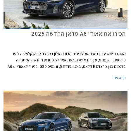
הכירו את אאודי A6 סדאן החדשה 2025
מסתבר שיש עדיין נהגים שמעדיפים מכונית סלון במרכב סדאן קלאסי על פני
קרוסאובר אופנתי, עבורם מושקת כעת אאודי A6 סדאן החדשה המתחרה
בדגמים כגון מרצדס E קלאס, ב.מ.וו סדרה 5, וג'נסיס G80. בניגוד לאאודי A6 e-
tron החשמלית אשר הוצגה ביולי 2024 ומבוססת על פלטפורמת PPE הייעודית
קרא עוד
לחשמליות, אאודי A6 מבוססת על פלטפורמת PPC המשמשת את רכבי
הפרימיום של קבוצת פולקסווגן ומותאמת למנועי בעירה פנימית כך שמדובר
ברכבים שונים לגמרי, למרות השם הדומה.