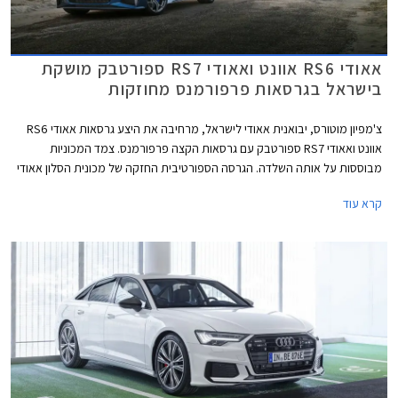
אאודי RS6 אוונט ואאודי RS7 ספורטבק מושקת
בישראל בגרסאות פרפורמנס מחוזקות
צ'מפיון מוטורס, יבואנית אאודי לישראל, מרחיבה את היצע גרסאות אאודי RS6
אוונט ואאודי RS7 ספורטבק עם גרסאות הקצה פרפורמנס. צמד המכוניות
מבוססות על אותה השלדה. הגרסה הספורטיבית החזקה של מכונית הסלון אאודי
A6, הלא היא אאודי RS6 מוצעת במרכב סטיישן בלבד אשר באאודי מכונה
קרא עוד
אוונט. אאודי A7 היא מכונית קופה 4 דלתות, מרכב אשר זוכה באאודי לשם
ספורטבק.