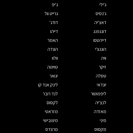
ג'ילי
ג'יפ
ג'נסיס
גרייט וול
דאצ'יה
דודג'
דונגפנג
דייהו
דייהטסו
האמר
הונגצ'י
הונדה
וויה
וולוו
זיקר
טויוטה
טסלה
יגואר
יונדאי
לינק אנד קו
ליפמוטור
לנד רובר
לנצ'יה
לקסוס
מאזדה
מזראטי
מיני
מיצובישי
מקסוס
מרצדס