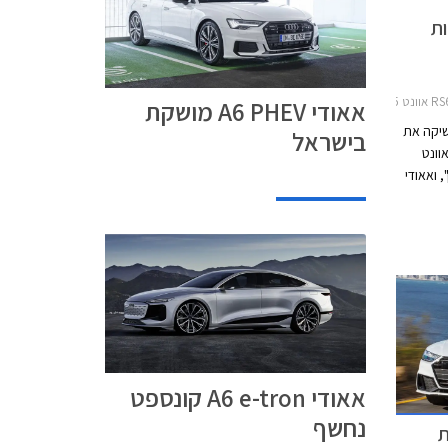
 מושקות
אאודי A6 PHEV מושקת
שיקה את
בישראל
הקצה הביצועיסטיות - אאודי RS6 אוונט
 ואאודי
אאודי A6 e-tron קונספט
נחשף
ות