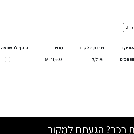
ספק
צריכת דלק
מחיר
הוסף להשוואה
56
כ״ס
9.6
ל/ק
171,600 ₪
שת רכב? הגעתם למקום