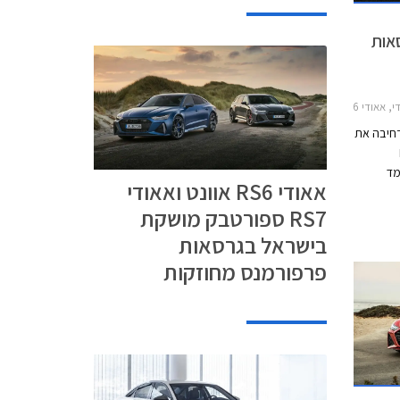
אות
די RS7 2021-2026
רחיבה את
R
מד
אאודי RS6 אוונט ואאודי
סה
RS7 ספורטבק מושקת
הספורטיבית החזקה של מכונית הסלון אאודי A6,
יישן בלבד
בישראל בגרסאות
ודי A7 היא מכונית
פרפורמנס מחוזקות
לשם