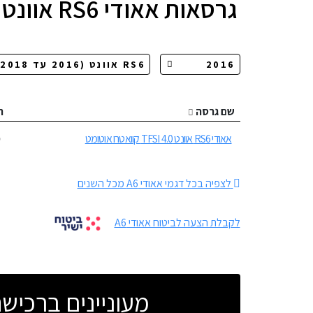
גרסאות
אאודי RS6 אוונט
שם גרסה
ה
אאודי RS6 אוונט TFSI 4.0 קוואטרו אוטומט
0
לצפיה בכל דגמי אאודי A6 מכל השנים
לקבלת הצעה לביטוח אאודי A6
מעוניינים ברכי