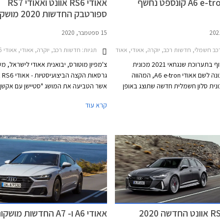
אאודי RS6 אוונט ואאודי RS7
ספורטבק החדשות 2020
בישראל
15 ספטמבר, 2020
ב חשמלי, חדשות רכב, יוקרה, אאודי, אאודי A6 2018-2026, אאודי A6 Avant e-tron 2025-2026אאודי A6 Sportback e-tron 2025-2026
תגיות:
חדשות רכב, יוקרה, אאודי, אאודי RS6 אוונט 2021-2025, אאודי RS7 2021-2026מחירון רכב
אאודי תחשוף בתערוכת שנגחאי 2021 מכונית
צ'מפיון מוטורס, יבואנית אאודי לישראל, מ
קונספט העונה לשם אאודי A6 e-tron, המהווה
גרסאות 
ונית סלון חשמלית חדשה שתוצג באופן
אשר הטביעה את המושג "סטיישן עם אקשן",
רשמי בחציון השני של שנת 2022. המכונית
A7 ספורטבק בעלת מרכב גרנד קופה.
קרא עוד
מתבססת על פלטפורמה חדשה בשם PPE
(Premium Platform Electric) שתשמש בהמשך
ונית כביש ורכבי פנאי שטח חשמליים.
השימוש בשם הדגם A6 מסמן את מיקומו של הדגם
 הדגמים של היצרנית. מדובר במכונית
סלון במידות מקבילות לאאודי A6, שתתחרה
בדגמים כגון טסלה מודל S, וברכבי סלון חשמליים
עו לשוק בשנים הקרובות.
אאודי RS6 אוונט החדשה 2020
אאודי A6 ו- A7 החדשות מושק