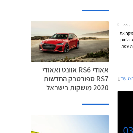
A7 2014-מחירון רכב
שיקה את
מכונית הסלון אאודי A6 ואת גרסת הקופה 4 דלתות
יגים את שפת
גופי
שה בעיצוב
ודגשים.
אאודי RS6 אוונט ואאודי
RS7 ספורטבק החדשות
צג עוד
2020 מושקות בישראל
0