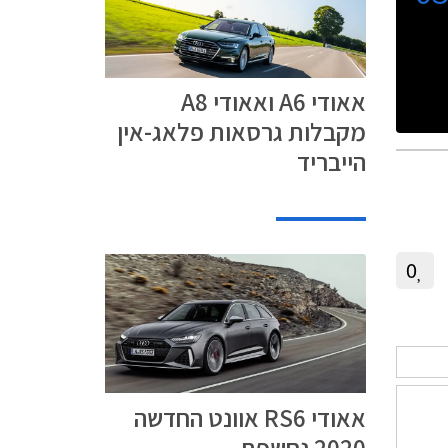
אאודי A6 ואאודי A8
מקבלות גרסאות פלאג-אין
הייבריד
0
אאודי RS6 אוונט החדשה
2020 נחשפת