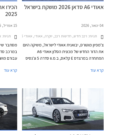
אאודי A6 סדאן 2026 מושקת בישראל
2025
04 ינואר, 2026
15 אפריל, 2025
תגיות:
רכב חדש, חדשות רכב, יוקרה, אאודי, אאודי A6 2018-2026, אאודי A6 2026-2026מחירון רכב
תגיות:
ח
צ'מפיון מוטורס, יבואנית אאודי לישראל, משיקה היום
מסתבר שיש 
את הדור החדש של מכונית הסלון אאודי A6
במרכב סדאן
המתחרה במרצדס E קלאס, ב.מ.וו סדרה 5 וג'נסיס
G80. הדגם מגיע ארצה בתצורת סדאן עם שלוש
קרא עוד
קרא עוד
מערכות הנעה לבחירה. המחיר עומד על החל מ-
467,000 ₪ לגרסת הכניסה ומאמיר לכדי 611,000
₪ לגרסה הבכירה.
קבוצת פולק
כך שמדובר 
הדומה.