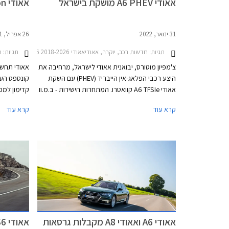
אאודי A6 PHEV מושקת בישראל
אאודי A6 e-tron קונספט נחשף
31 ינואר, 2022
26 אפריל, 2021
תגיות:
חדשות רכב, יוקרה, אאודיאאודי A6 2018-2026
תגיות:
רכ
צ'מפיון מוטורס, יבואנית אאודי לישראל, מרחיבה את
היצע רכבי הפלאג-אין הייבריד (PHEV) עם השקת
אאודי A6 TFSIe קוואטרו. המתחרות הישירות - ב.מ.וו
קדימון למכ
סדרה 5 ומרצדס E קלאס משווקות כבר תקופה לא
קרא עוד
קרא עוד
קצרה בגרסאות היברידיות נטענות אשר בזכות
הטבת מס הוצעו ברמת אבזור גבוהה ובמחיר
אטרקטיבי ביחס לגרסאות בנזין מקבילות.
סדרה של מכ
החדש במבחר
נוספים שיגי
אאודי A6 ואאודי A8 מקבלות גרסאות