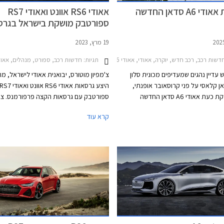
הכירו את אאודי A6 סדאן החדשה
אאודי RS6 אוונט ואאודי RS7
ספורטבק מושקת בישראל בגרס
פרפורמנס מחוזקות
19 מרץ, 2023
דשות רכב, רכב חדש, יוקרה, אאודי, אאודי A6 2018-2026אאודי A6 2026-2026
תגיות:
חדשות רכב, ספורט, מנהלים, אאודי, אאודי RS6 אוונט 2021-2025אאו
עדיין נהגים שמעדיפים מכונית סלון
צ'מפיון מוטורס, יבואנית אאודי לישראל, מ
 קלאסי על פני קרוסאובר אופנתי,
היצע גרסאות אאודי RS6 אוונט ואאודי S7
עבורם מושקת כעת אאודי A6 סדאן החדשה
ספורטבק עם גרסאות הקצה פרפורמנס. צ
המתחרה בדגמים כגון מרצדס E קלאס, ב.מ.וו סדרה
המכוניות מבוססות על אותה השלדה. הגר
קרא עוד
5, וג'נסיס G80. בניגוד לאאודי A6 e-tron החשמלית
אשר הוצגה ביולי 2024 ומבוססת על פלטפורמת
הלא היא אאודי RS6 מוצעת במרכב סט
PPE הייעודית לחשמליות, אאודי A6 מבוססת על
אשר באאודי מכונה אוונט. אא
פלטפורמת PPC המשמשת את רכבי הפרימיום של
קופה 4 דלתות, מרכב אשר זוכה באאודי 
סווגן ומותאמת למנועי בעירה פנימית
ספורטבק.
ברכבים שונים לגמרי, למרות השם