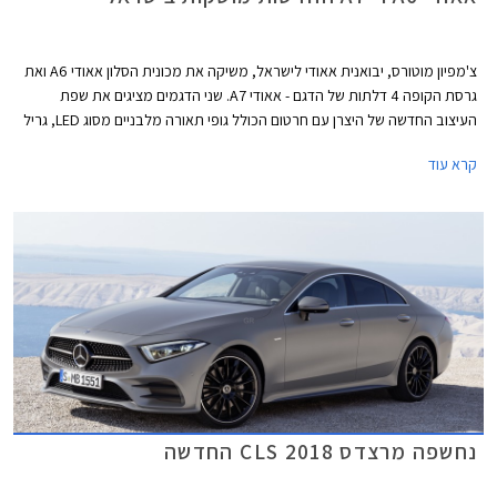
צ'מפיון מוטורס, יבואנית אאודי לישראל, משיקה את מכונית הסלון אאודי A6 ואת
גרסת הקופה 4 דלתות של הדגם - אאודי A7. שני הדגמים מציגים את שפת
העיצוב החדשה של היצרן עם חרטום הכולל גופי תאורה מלבניים מסוג LED, גריל
משושה בעיצוב אגרסיבי, ופגוש קדמי הכולל שני פסי אורך מודגשים.
קרא עוד
נחשפה מרצדס CLS 2018 החדשה