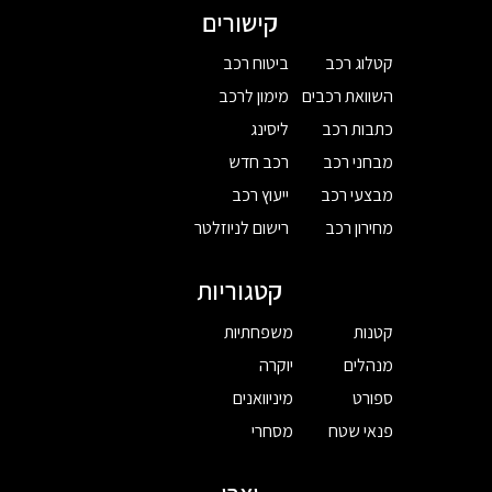
קישורים
קטלוג רכב
ביטוח רכב
השוואת רכבים
מימון לרכב
כתבות רכב
ליסינג
מבחני רכב
רכב חדש
מבצעי רכב
ייעוץ רכב
מחירון רכב
רישום לניוזלטר
קטגוריות
קטנות
משפחתיות
מנהלים
יוקרה
ספורט
מיניוואנים
פנאי שטח
מסחרי