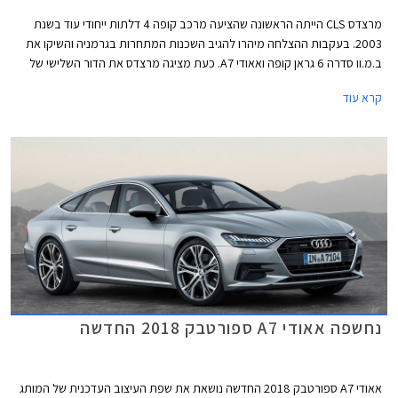
מרצדס CLS הייתה הראשונה שהציעה מרכב קופה 4 דלתות ייחודי עוד בשנת
2003. בעקבות ההצלחה מיהרו להגיב השכנות המתחרות בגרמניה והשיקו את
ב.מ.וו סדרה 6 גראן קופה ואאודי A7. כעת מציגה מרצדס את הדור השלישי של
CLS עם עיצוב בוגר וספורטיבי יותר. חרטום הרכב כולל יחידות תאורה מחודדות,
קרא עוד
פגוש אגרסיבי, וגריל גדול שבמרכזו מנצנץ סמל גדול של המותג. מכסה המנוע
נמתח הרחק לפנים ומרמז על יכולתו לאכלס מנוע 6 צילינדרים טורי ארוך. החלק
האחורי מציג קווים חלקים ונטולי קימורים, עם גג הגולש בהמשכיות אל מכסה תא
המטען.
נחשפה אאודי A7 ספורטבק 2018 החדשה
אאודי A7 ספורטבק 2018 החדשה נושאת את שפת העיצוב העדכנית של המותג