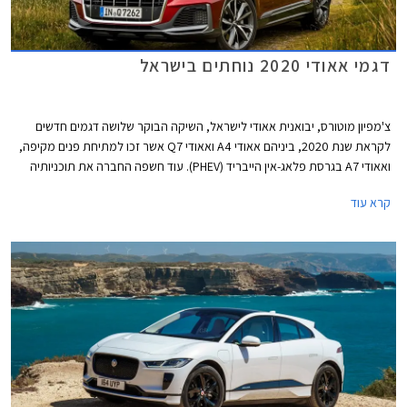
דגמי אאודי 2020 נוחתים בישראל
צ'מפיון מוטורס, יבואנית אאודי לישראל, השיקה הבוקר שלושה דגמים חדשים
לקראת שנת 2020, ביניהם אאודי A4 ואאודי Q7 אשר זכו למתיחת פנים מקיפה,
ואאודי A7 בגרסת פלאג-אין הייבריד (PHEV). עוד חשפה החברה את תוכניותיה
לייבא דגמים חדשים נוספים בשנה הקרובה, כולל כל דגמי הביצועים בסדרת RS.
קרא עוד