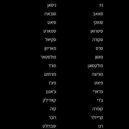
ניו
ניסאן
סאאב
סובארו
סוזוקי
סיאט
סיטרואן
סמארט
סקודה
סקייוול
סרס
פאריזון
פוטון
פולסטאר
פולקסווגן
פורד
פורשה
פורתינג
פיאט
פיג'ו
פרארי
צ'אנגן
צ'רי
קאדילק
קופרה
קיה
קרייזלר
רובר
רנו
שברולט