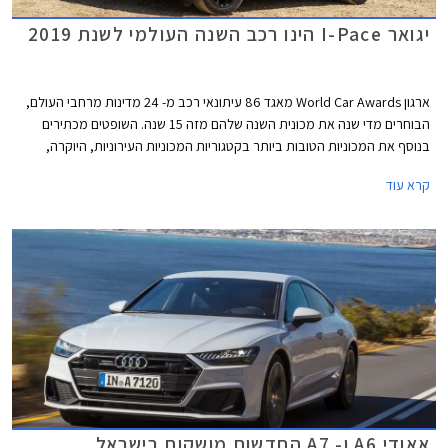
יגואר I-Pace הינו רכב השנה העולמי לשנת 2019
ארגון World Car Awards מאגד 86 עיתונאי רכב מ- 24 מדינות מרחבי העולם,
הבוחרים מדי שנה את מכונית השנה שלהם מזה 15 שנה. השופטים מכתירים
בנוסף את המכוניות הטובות ביותר בקטגוריות המכוניות העירוניות, היוקרה,
הביצועים, והמכוניות הירוקות. כמו כן מוכרז הרכב שזוכה בתואר עיצוב השנה.
קרא עוד
הרכבים הזוכים מוכרזים בתערוכת ניו יורק המתקיימת בימים אלה.
אאודי A6 ו- A7 החדשות מושקות בישראל