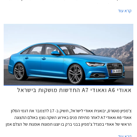
ה- RS6 אוונט (סטיישן) ו- RS7 ספורטבק.
קרא עוד
אאודי A6 ואאודי A7 החדשות מושקות בישראל
צ'מפיון מוטורס, יבואנית אאודי לישראל, תשיק ב- 17 לדצמבר את דגמי הסלון
אאודי A6 ואאודי A7 לאחר מתיחת פנים באירוע השקה נוצץ באולם התצוגה
הראשי של אאודי במגדל צ'מפיון בבני ברק בו יוצגו תמונות אומנות של הצלם אמן
זיו קורן למשך חודש ימים במהלך חודש ינואר. תערוכת הצילומים Audi Moments
קרא עוד