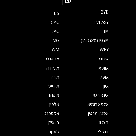
יצרן
BYD
DS
GAC
EVEASY
JAC
IM
KGM (סאנגיונג)
MG
WM
WEY
אאודי
אבארט
אווטאר
אומודה
אופל
אורה
איון
אייווייס
אינפיניטי
איסוזו
אלפא רומיאו
אלפין
אסטון מרטין
אקספנג
ב.מ.וו
ביואיק
בנטלי
ג'אקו