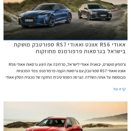
אאודי RS6 אוונט ואאודי RS7 ספורטבק מושקת
בישראל בגרסאות פרפורמנס מחוזקות
צ'מפיון מוטורס, יבואנית אאודי לישראל, מרחיבה את היצע גרסאות אאודי RS6
אוונט ואאודי RS7 ספורטבק עם גרסאות הקצה פרפורמנס. צמד המכוניות
מבוססות על אותה השלדה. הגרסה הספורטיבית החזקה של מכונית הסלון אאודי
A6, הלא היא אאודי RS6 מוצעת במרכב סטיישן בלבד אשר באאודי מכונה
קרא עוד
אוונט. אאודי A7 היא מכונית קופה 4 דלתות, מרכב אשר זוכה באאודי לשם
ספורטבק.