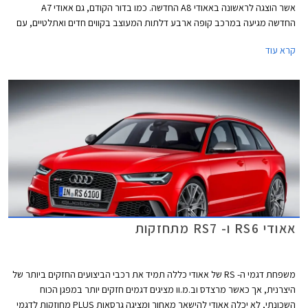
אשר הוצגה לראשונה באאודי A8 החדשה. כמו בדור הקודם, גם אאודי A7
החדשה מגיעה במרכב קופה ארבע דלתות המעוצב בקווים חדים ואתלטיים, עם
משטחים גדולים ומכסה מנוע הנמתח הרחק לפנים. הגריל הקדמי החדש רחב
קרא עוד
ונמוך יותר מקודמו. גופי התאורה צרים וזמינים בשלוש גרסאות, הבכירה ביותר
כוללת פנסי LED מטריקס משולבי תאורת לייזר. מהצד ניתן להבחין בחישוקי 21
אינץ' (בגרסה הבכירה) וקשתות גלגלים בולטות להענקת מראה שרירי המשלב
אלמנטים עיצוביים מאאודי קוואטרו המיתולוגית.
אאודי RS6 ו- RS7 מתחזקות
משפחת דגמי ה- RS של אאודי כללה תמיד את רכבי הביצועים החזקים ביותר של
היצרנית, אך כאשר מרצדס וב.מ.וו מציגים דגמים חזקים יותר במפגן הכוח
השכונתי, לא יכלה אאודי להישאר מאחור ומציגה גרסאות PLUS מחוזקות לדגמי