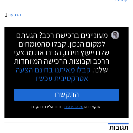
תתמקד בערכיו של המותג הגרמני בכל הנוגע לייצור הרכבים במפעלי החברה
באינגלושטט ונרקסהולם דרך תהליך העיצוב ומכוניות העבר של המותג. כמו כן,
יוצגו צילומים ממרוץ לה מאן האחרון שהתקיים בצרפת.
הצג עוד
מעוניינים ברכישת רכב? הגעתם
למקום הנכון. קבלו מהמומחים
שלנו ייעוץ חינם, הכירו את מבצעי
הרכב וקבוצות הרכישה המיוחדות
שלנו.
קבלו מאיתנו בחינם הצעה
אטרקטיבית עכשיו
התקשרו
התקשרו או
מלאו פרטים
ונחזור אליכם בהקדם
תגובות