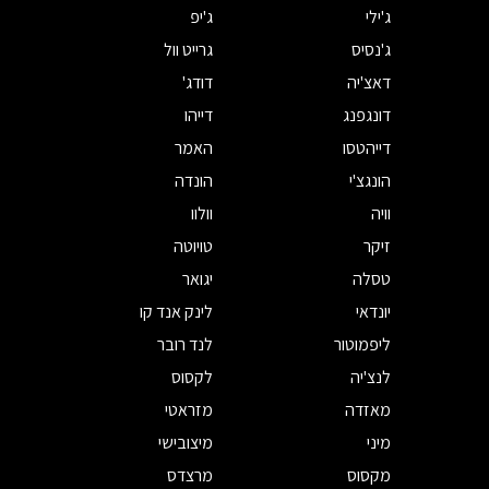
ג'ילי
ג'יפ
ג'נסיס
גרייט וול
דאצ'יה
דודג'
דונגפנג
דייהו
דייהטסו
האמר
הונגצ'י
הונדה
וויה
וולוו
זיקר
טויוטה
טסלה
יגואר
יונדאי
לינק אנד קו
ליפמוטור
לנד רובר
לנצ'יה
לקסוס
מאזדה
מזראטי
מיני
מיצובישי
מקסוס
מרצדס