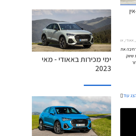
פלאג-אין
 ספורטבק 2021-2024מחירון רכב
רחיבה את
חילת שיווק
ימי מכירות באאודי - מאי
PHEV TFSI לאחר
2023
מכונה
 הספק
ד כה.
צג עוד