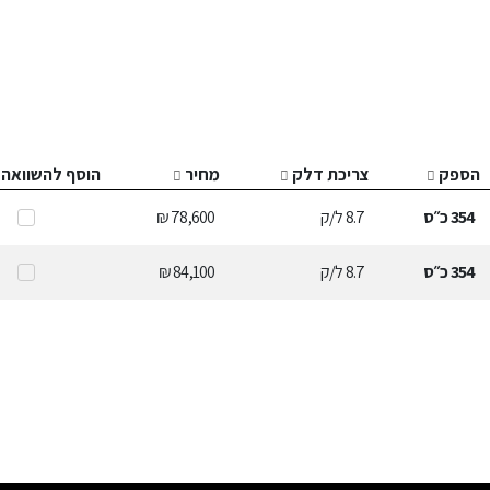
הספק
צריכת דלק
מחיר
הוסף להשוואה
354
כ״ס
8.7
ל/ק
78,600 ₪
354
כ״ס
8.7
ל/ק
84,100 ₪