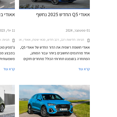
אאודי Q5 החדש 2025 נחשף
אאודי במבצ
01 ספטמבר, 2024
11 יולי, 2023
תגיות:
חדשות רכב, רכב חדש, פנאי שטח, אאודי, אאודי Q5 2020-2024, אאודי Q5 2025-2026אאודי Q5 ספורטבק 2025-2026
תגיות:
מב
אאודי חושפת רשמית את הדור החדש של אאודי Q5,
צ'מפיון מוט
אחד מהדגמים החשובים ביותר עבור המותג,
במבצע מכי
המתחרה בסגמנט תחרותי הכולל מתחרים חזקים
כגון ב.מ.וו X3, מרצדס GLC, וג'נסיס GV70. אאודי Q5
קרא עוד
קרא עוד
החדש 2025 מבוסס על פלטפורמת PPC החדשה
בכל אולמות
והייעודית לרכבי הפרימיום של קבוצת פולקסווגן,
וביחס לקודמו מציג התקדמות בתחומי העיצוב,
ההנעה, האבזור ואיכות הנסיעה.