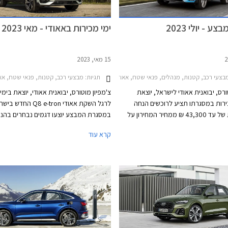
ע - יולי 2023
ימי מכירות באאודי - מאי 2023
15 מאי, 2023
צעי רכב, קטנות, מנהלים, פנאי שטח, אאודי, אאודי Q5 2020-2024, אאודי Q5 ספורטבק 2021-2024, אאודי A1 ספורטבק 2019-2026, אאודי A4 2019-2024, אאודי Q3 2019-2025אאודי Q3 ספורטבק 2020-2025
תגיות:
מבצעי רכב, קטנות, פנאי שטח, אאודי, אאודי Q5 ספורטבק 2021-2024, אאודי A1 ספורטבק 2019-2026, אאודי -2026
ורס, יבואנית אאודי לישראל, יוצאת
צ'מפיון מוטורס, יבואנית אאודי, יוצאת בימי
רות במסגרתו תציע לרוכשים הנחה
לרגל השקת אאודי Q8 e-tron החדש
משמעותית של עד 43,300 ₪ ממחיר המחירון על
במסגרת המבצע יוצעו דגמים נבחרים בהנח
מגוון דגמים. המבצע יערך בין התאריכים 16-21 ביולי
ממחיר המחירון שיגיעו עד עשרות אלפי שקל
קרא עוד
 התצוגה של אאודי ברחבי הארץ.
המבצע יתקיים בכל אולמות התצוגה של אאו
התאריכים 14-19 במאי.