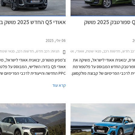
אאודי Q5 ספורטבק 2025 מושק
אאודי Q5 החדש 2025 מושק בישראל
06 יולי, 2025
ב חדש, חדשות רכב, פנאי שטח, אאודי, אאודי Q5 ספורטבק 2021-2024, אאודי Q5 ספורטבק 2025-2026מחירון רכב
תגיות:
רכב חדש, חדשות רכב, פנאי שטח, אאודי, אאודי Q5 2020-2024, אאו
טורס, יבואנית אאודי לישראל, משיקה את
צ'מפיון מוטורס, יבואנית אאודי לישראל, מ
ודי Q5 ספורטבק החדש המבוסס על פלטפורמת
אאודי Q5 בדורו השלישי, המבוסס על פל
עודית לרכבי הפרימיום של קבוצת פולקסווגן.
PPC החדשה והייעודית לרכבי הפרימיום ש
הדגם החדש מצטרף לאחיו אאודי Q5 במרכב SUV
פולקסווגן. הדגם החדש יתחרה בדגמים כגון ב
קרא עוד
ישראל לאחרונה, ויתחרה בדגמים כגון
ב.מ.וו X4 ומרצדס GLC קופה. הדגם ישווק בגרסת 40
עם מנוע טורבו בנזין בנפח 2.0 ליטרים ובגרסת SQ5
עם מנוע טורבו בנזין ח
ספורטבק עם מנוע טורבו בנזין חזק בנפח 3.0
יצטרפו להיצע גרסאות נוספות ביניהן פלאג-
משך יצטרפו להיצע גרסאות נוספות כולל
הייבריד.
אין הייבריד עם טווח נסיעה חשמלי של