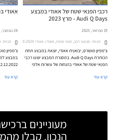
רכבי הפנאי שטח של אאודי במבצע
אאודי במב
Audi Q Days - מרץ 2023
19 פברואר, 2023
26 נובמבר, 2022
תגיות:
מבצעי רכב, פנאי שטח, אאודי, אאודי Q5 2020-2024, אאודי Q5 ספורטבק 2021-2024, אאודי Q3 2019-2025, אאודי Q3 ספורטבק 2020-2025אאודי Q2 2021-2026
תגיות:
מב
צ'מפיון מוטורס, יבואנית אאודי, יוצאת במבצע תחת
צ'מפיון מוט
הכותרת Audi Q Days. במסגרת המבצע יוצעו רכבי
הפנאי שטח של אאודי בהנחות של עשרות אלפי
שקלים ממחיר המחירון ובאספקה מהירה. בנוסף
קרא עוד
קרא עוד
יוכלו הרוכשים לבחור בין מספר מסלולי ליסינג פרטי.
של אאודי ב
המבצע יתקיים בכל אולמות התצוגה של אאודי בין
התאריכים 01.03.2023 ועד 03.03.2023.
מעוניינים ברכי
הנכון. קבלו מהמו