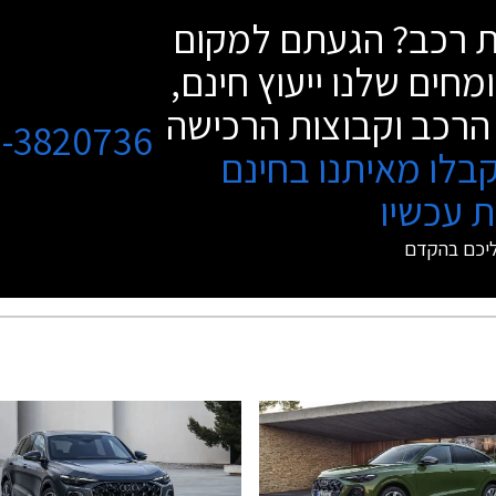
שת רכב? הגעתם למקום
מחים שלנו ייעוץ חינם,
הרכב וקבוצות הרכישה
3-3820736
בלו מאיתנו בחינם
 עכשיו
ליכם בהקדם