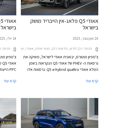
אאודי Q5 פלאג-אין הייבריד מושק
בישראל
בישראל
26 אוקטובר, 2025
14 יולי, 2025
תגיות:
רכב חדש, חדשות רכב, פנאי שטח, אאודי, אאודי Q5 ספורטבק 2025-2026, אאודי Q5 2025-2026מחירון רכב
תגיות:
רכ
צ'מפיון מוטורס, יבואנית אאודי לישראל, משיקה את
צ'מפיון מו
גרסאות ה- PHEV של אאודי Q5 הנקראות בשמן
אא
המלא אאודי Q5 e-hybrid quattro. גרסאות אלו
PPC היי
מגיעות בתצורות SUV וספורטבק ובשתי רמות
קרא עוד
קרא עוד
הספק, ומצטרפות לגרסאות הטורבו בנזין אשר
אשר הושק ב
הושקו בחודש יולי האחרון.
ליטרים. בה
גרסת פלאג-
כ- 100 ק"מ.