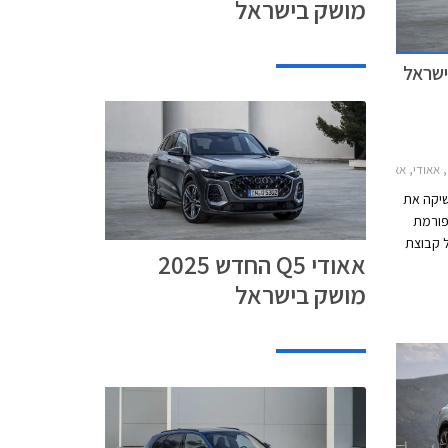
מושק בישראל
די Q5 2025-2026מחירון רכב
שיקה את
טפורמת
ל קבוצת
אאודי Q5 החדש 2025
.מ.וו
מושק בישראל
X3, מרצדס GLC וג'נסיס GV70, וישווק בגרסת 40
עם מנוע טורבו בנזין בנפח 2.0 ליטרים ובגרסת SQ5
זק בנפח 3.0 ליטרים. בהמשך
אין