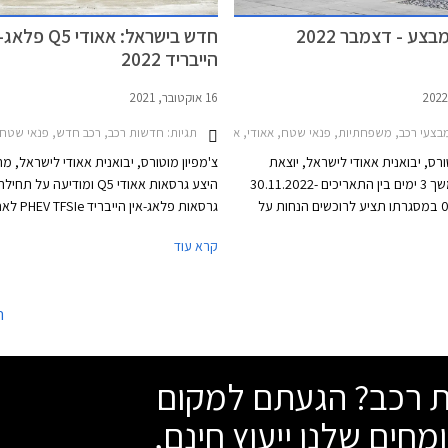
צע - דצמבר 2022
חדש בישראל: אאודי Q5 
הייבריד 2022
16 אוקטובר, 2021
צעי רכב, משפחתיות, פנאי שטח, אאודי, אאודי Q5 2020-2024, אאודי A3 ספורטבק 2020-2024, אאודי Q3 2019-2025אאודי Q3 ספורטבק 2020-2025
תגיות:
חדשות רכב, רכב חדש, פנאי שטח, אאודי, אאודי Q5 2020-2024, אאודי Q5
ורס, יבואנית אאודי לישראל, יוצאת
צ'מפיון מוטורס, יבואנית אאודי לישראל, מ
במבצע למשך 3 ימים בין התאריכים 30.11.2022-
היצע גרסאות אאודי Q5 ומודיעה על ת
02.12.2022 במסגרתו תציע לרוכשים הנחות על
גרסאות פלאג-אין הייבריד e
מגוון דגמי 2023. המבצע יערך בכל אולמות התצוגה
מתיחת הפנים, כולל בתצורת פנאי-קופה ה
קרא עוד
ישראל.
ספורטבק. גרסאות אלו זמינות בשתי רמות
ומצטרפות לגרסאות הטורבו בנזין ששווקו ע
ה
שת רכב? הגעתם למקום
מחים שלנו ייעוץ חינם,