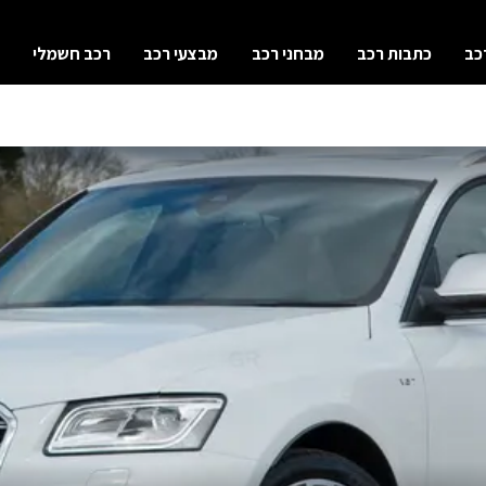
כב
כתבות רכב
מבחני רכב
מבצעי רכב
רכב חשמלי