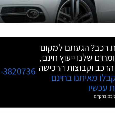
שת רכב? הגעתם למקום
מחים שלנו ייעוץ חינם,
הרכב וקבוצות הרכישה
3-3820736
בלו מאיתנו בחינם
 עכשיו
ליכם בהקדם