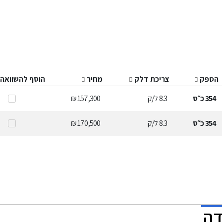
הספק
צריכת דלק
מחיר
הוסף להשוואה
354
כ״ס
8.3
ל/ק
157,300 ₪
354
כ״ס
8.3
ל/ק
170,500 ₪