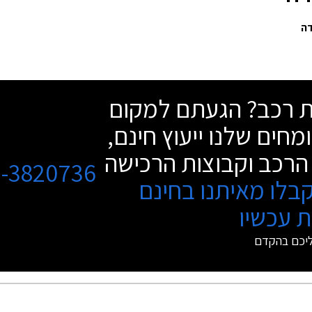
שת רכב? הגעתם למקום
מחים שלנו ייעוץ חינם,
הרכב וקבוצות הרכישה
3-3820736
בלו מאיתנו בחינם
 עכשיו
ליכם בהקדם