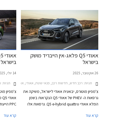
אאודי Q5 פלאג-אין הייבריד מושק
בישראל
בישראל
26 אוקטובר, 2025
14 יולי, 2025
תגיות:
רכב חדש, חדשות רכב, פנאי שטח, אאודי, אאודי Q5 ספורטבק 2025-2026, אאודי Q5 2025-2026מחירון רכב
תגיות:
רכ
צ'מפיון מוטורס, יבואנית אאודי לישראל, משיקה את
צ'מפיון מו
גרסאות ה- PHEV של אאודי Q5 הנקראות בשמן
אא
המלא אאודי Q5 e-hybrid quattro. גרסאות אלו
PPC היי
מגיעות בתצורות SUV וספורטבק ובשתי רמות
קרא עוד
קרא עוד
הספק, ומצטרפות לגרסאות הטורבו בנזין אשר
אשר הושק ב
הושקו בחודש יולי האחרון.