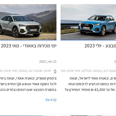
עם מנוע טורבו בנזין בנפח 2.0 ליטרים ובגרסת SQ5
עם מנוע טורבו בנזין ח
ספורטבק עם מנוע טורבו בנזין חזק בנפח 3.0
יצטרפו להיצע גרסאות נוספות ביניהן פלאג-
משך יצטרפו להיצע גרסאות נוספות כולל
הייבריד.
אין הייבריד עם טווח נסיעה חשמלי של
ע - יולי 2023
ימי מכירות באאודי - מאי 2023
15 מאי, 2023
צעי רכב, קטנות, מנהלים, פנאי שטח, אאודי, אאודי Q5 2020-2024, אאודי Q5 ספורטבק 2021-2024, אאודי A1 ספורטבק 2019-2026, אאודי A4 2019-2024, אאודי Q3 2019-2025אאודי Q3 ספורטבק 2020-2025
תגיות:
מבצעי רכב, קטנות, פנאי שטח, אאודי, אאודי Q5 ספורטבק 2021-2024, אאודי A1 ספורטבק 2019-2026, אאודי -2026
ורס, יבואנית אאודי לישראל, יוצאת
צ'מפיון מוטורס, יבואנית אאודי, יוצאת בימי
רות במסגרתו תציע לרוכשים הנחה
לרגל השקת אאודי Q8 e-tron החדש
משמעותית של עד 43,300 ₪ ממחיר המחירון על
במסגרת המבצע יוצעו דגמים נבחרים בהנח
מגוון דגמים. המבצע יערך בין התאריכים 16-21 ביולי
ממחיר המחירון שיגיעו עד עשרות אלפי שקל
קרא עוד
 התצוגה של אאודי ברחבי הארץ.
המבצע יתקיים בכל אולמות התצוגה של אאו
התאריכים 14-19 במאי.