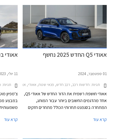
ליטרים. בה
גרסת פלאג-
כ- 100 ק"מ.
אאודי Q5 החדש 2025 נחשף
אאודי במבצ
01 ספטמבר, 2024
11 יולי, 2023
תגיות:
חדשות רכב, רכב חדש, פנאי שטח, אאודי, אאודי Q5 2020-2024, אאודי Q5 2025-2026אאודי Q5 ספורטבק 2025-2026
תגיות:
מב
אאודי חושפת רשמית את הדור החדש של אאודי Q5,
צ'מפיון מוט
אחד מהדגמים החשובים ביותר עבור המותג,
במבצע מכי
המתחרה בסגמנט תחרותי הכולל מתחרים חזקים
כגון ב.מ.וו X3, מרצדס GLC, וג'נסיס GV70. אאודי Q5
קרא עוד
קרא עוד
החדש 2025 מבוסס על פלטפורמת PPC החדשה
בכל אולמות
והייעודית לרכבי הפרימיום של קבוצת פולקסווגן,
וביחס לקודמו מציג התקדמות בתחומי העיצוב,