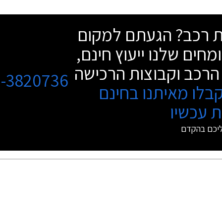
שת רכב? הגעתם למקום
מחים שלנו ייעוץ חינם,
הרכב וקבוצות הרכישה
3-3820736
בלו מאיתנו בחינם
 עכשיו
ליכם בהקדם