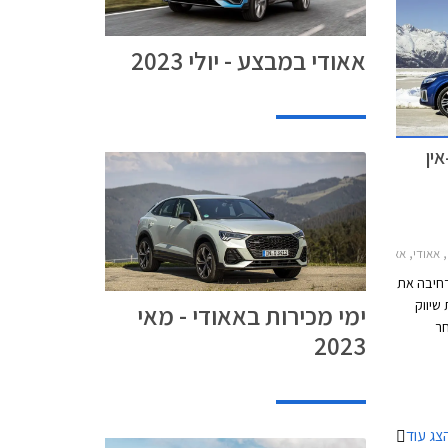
אאודי במבצע - יולי 2023
פלאג-אין
 ספורטבק 2021-2024מחירון רכב
רחיבה את
חילת שיווק
ימי מכירות באאודי - מאי
PHEV TFSI לאחר
2023
מכונה
 הספק
ד כה.
צג עוד