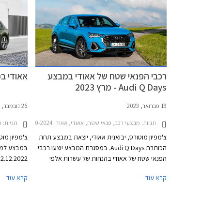
ההנעה, האבזור ואיכות הנסיעה.
רכבי הפנאי שטח של אאודי במבצע
אאודי במב
Audi Q Days - מרץ 2023
19 פברואר, 2023
26 נובמבר, 2022
תגיות:
מבצעי רכב, פנאי שטח, אאודי, אאודי Q5 2020-2024, אאודי Q5 ספורטבק 2021-2024, אאודי Q3 2019-2025, אאודי Q3 ספורטבק 2020-2025אאודי Q2 2021-2026
תגיות:
מב
צ'מפיון מוטורס, יבואנית אאודי, יוצאת במבצע תחת
צ'מפיון מוט
הכותרת Audi Q Days. במסגרת המבצע יוצעו רכבי
הפנאי שטח של אאודי בהנחות של עשרות אלפי
שקלים ממחיר המחירון ובאספקה מהירה. בנוסף
קרא עוד
קרא עוד
יוכלו הרוכשים לבחור בין מספר מסלולי ליסינג פרטי.
של אאודי ב
המבצע יתקיים בכל אולמות התצוגה של אאודי בין
התאריכים 01.03.2023 ועד 03.03.2023.