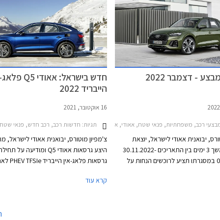
צע - דצמבר 2022
חדש בישראל: אאודי Q5 
הייבריד 2022
16 אוקטובר, 2021
צעי רכב, משפחתיות, פנאי שטח, אאודי, אאודי Q5 2020-2024, אאודי A3 ספורטבק 2020-2024, אאודי Q3 2019-2025אאודי Q3 ספורטבק 2020-2025
תגיות:
חדשות רכב, רכב חדש, פנאי שטח, אאודי, אאודי Q5 2020-2024, אאודי Q5
ורס, יבואנית אאודי לישראל, יוצאת
צ'מפיון מוטורס, יבואנית אאודי לישראל, מ
במבצע למשך 3 ימים בין התאריכים 30.11.2022-
היצע גרסאות אאודי Q5 ומודיעה על ת
02.12.2022 במסגרתו תציע לרוכשים הנחות על
גרסאות פלאג-אין הייבריד e
מגוון דגמי 2023. המבצע יערך בכל אולמות התצוגה
מתיחת הפנים, כולל בתצורת פנאי-קופה ה
קרא עוד
ישראל.
ספורטבק. גרסאות אלו זמינות בשתי רמות
ומצטרפות לגרסאות הטורבו בנזין ששווקו ע
ה