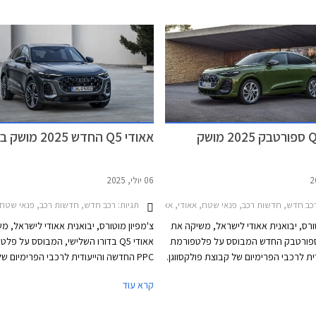
אאודי Q5 ספורטבק 2025 מושק
אאודי Q5 החדש 2025 מושק בישראל
06 יולי, 2025
ב חדש, חדשות רכב, פנאי שטח, אאודי, אאודי Q5 ספורטבק 2021-2024, אאודי Q5 ספורטבק 2025-2026מחירון רכב
תגיות:
רכב חדש, חדשות רכב, פנאי שטח, אאודי, אאודי Q5 2020-2024, אאו
טורס, יבואנית אאודי לישראל, משיקה את
צ'מפיון מוטורס, יבואנית אאודי לישראל, מ
ודי Q5 ספורטבק החדש המבוסס על פלטפורמת
אאודי Q5 בדורו השלישי, המבוסס על פל
עודית לרכבי הפרימיום של קבוצת פולקסווגן.
PPC החדשה והייעודית לרכבי הפרימיום ש
הדגם החדש מצטרף לאחיו אאודי Q5 במרכב SUV
פולקסווגן. הדגם החדש יתחרה בדגמים כגון ב
קרא עוד
ישראל לאחרונה, ויתחרה בדגמים כגון
ב.מ.וו X4 ומרצדס GLC קופה. הדגם ישווק בגרסת 40