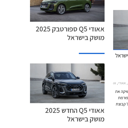
אאודי Q5 ספורטבק 2025
מושק בישראל
די Q5 2025-2026מחירון רכב
שיקה את
טפורמת
ל קבוצת
אאודי Q5 החדש 2025
.מ.וו
מושק בישראל
X3, מרצדס GLC וג'נסיס GV70, וישווק בגרסת 40
עם מנוע טורבו בנזין בנפח 2.0 ליטרים ובגרסת SQ5