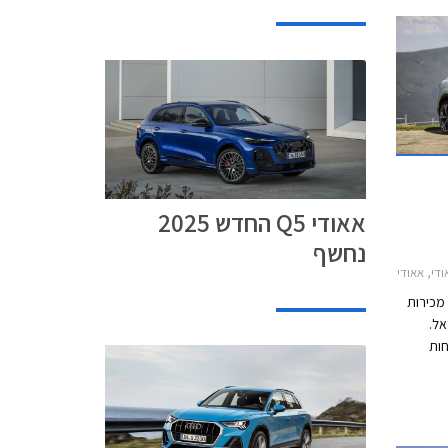
זק בנפח 3.0 ליטרים. בהמשך
אין
אאודי Q5 החדש 2025
נחשף
Q2 2021אאודי Q3 ספורטבק 2020-2025
 מכירות
 בישראל.
ות
ים.
די בין