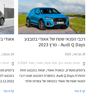
ההנעה, האבזור ואיכות הנסיעה.
רכבי הפנאי שטח של אאודי במבצע
אאודי במב
Audi Q Days - מרץ 2023
19 פברואר, 2023
26 נובמבר, 2022
תגיות:
מבצעי רכב, פנאי שטח, אאודי, אאודי Q5 2020-2024, אאודי Q5 ספורטבק 2021-2024, אאודי Q3 2019-2025, אאודי Q3 ספורטבק 2020-2025אאודי Q2 2021-2026
תגיות:
מב
צ'מפיון מוטורס, יבואנית אאודי, יוצאת במבצע תחת
צ'מפיון מוט
הכותרת Audi Q Days. במסגרת המבצע יוצעו רכבי
הפנאי שטח של אאודי בהנחות של עשרות אלפי
שקלים ממחיר המחירון ובאספקה מהירה. בנוסף
קרא עוד
קרא עוד
יוכלו הרוכשים לבחור בין מספר מסלולי ליסינג פרטי.
של אאודי ב
המבצע יתקיים בכל אולמות התצוגה של אאודי בין
התאריכים 01.03.2023 ועד 03.03.2023.