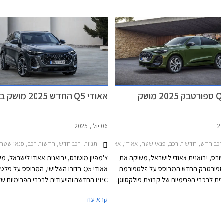
אאודי Q5 ספורטבק 2025 מושק
אאודי Q5 החדש 2025 מושק בישראל
06 יולי, 2025
ב חדש, חדשות רכב, פנאי שטח, אאודי, אאודי Q5 ספורטבק 2021-2024, אאודי Q5 ספורטבק 2025-2026מחירון רכב
תגיות:
רכב חדש, חדשות רכב, פנאי שטח, אאודי, אאודי Q5 2020-2024, אאו
טורס, יבואנית אאודי לישראל, משיקה את
צ'מפיון מוטורס, יבואנית אאודי לישראל, מ
ודי Q5 ספורטבק החדש המבוסס על פלטפורמת
אאודי Q5 בדורו השלישי, המבוסס על פל
עודית לרכבי הפרימיום של קבוצת פולקסווגן.
PPC החדשה והייעודית לרכבי הפרימיום ש
הדגם החדש מצטרף לאחיו אאודי Q5 במרכב SUV
פולקסווגן. הדגם החדש יתחרה בדגמים כגון ב
קרא עוד
ישראל לאחרונה, ויתחרה בדגמים כגון
ב.מ.וו X4 ומרצדס GLC קופה. הדגם ישווק בגרסת 40