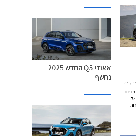
זק בנפח 3.0 ליטרים. בהמשך
אין
אאודי Q5 החדש 2025
נחשף
Q2 2021אאודי Q3 ספורטבק 2020-2025
 מכירות
 בישראל.
ות
ים.
די בין