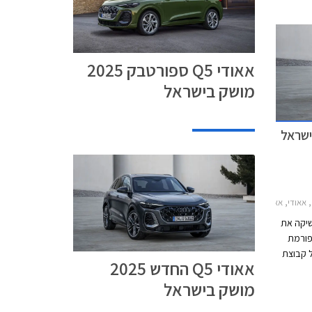
אאודי Q5 ספורטבק 2025
מושק בישראל
די Q5 2025-2026מחירון רכב
שיקה את
טפורמת
ל קבוצת
אאודי Q5 החדש 2025
.מ.וו
מושק בישראל
X3, מרצדס GLC וג'נסיס GV70, וישווק בגרסת 40
עם מנוע טורבו בנזין בנפח 2.0 ליטרים ובגרסת SQ5