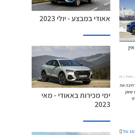
אאודי במבצע - יולי 2023
פלאג-אין
 ספורטבק 2021-2024מחירון רכב
רחיבה את
חילת שיווק
ימי מכירות באאודי - מאי
PHEV TFSI לאחר
2023
מכונה
 הספק
ד כה.
צג עוד