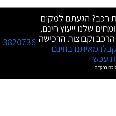
שת רכב? הגעתם למקום
מחים שלנו ייעוץ חינם,
הרכב וקבוצות הרכישה
3-3820736
בלו מאיתנו בחינם
 עכשיו
ליכם בהקדם