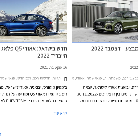
צע - דצמבר 2022
חדש בישראל: אאודי Q5 
הייבריד 2022
16 אוקטובר, 2021
צעי רכב, משפחתיות, פנאי שטח, אאודי, אאודי Q5 2020-2024, אאודי A3 ספורטבק 2020-2024, אאודי Q3 2019-2025אאודי Q3 ספורטבק 2020-2025
תגיות:
חדשות רכב, רכב חדש, פנאי שטח, אאודי, אאודי Q5 2020-2024, אאודי Q5
ורס, יבואנית אאודי לישראל, יוצאת
צ'מפיון מוטורס, יבואנית אאודי לישראל, מ
במבצע למשך 3 ימים בין התאריכים 30.11.2022-
היצע גרסאות אאודי Q5 ומודיעה על ת
02.12.2022 במסגרתו תציע לרוכשים הנחות על
גרסאות פלאג-אין הייבריד e
מגוון דגמי 2023. המבצע יערך בכל אולמות התצוגה
מתיחת הפנים, כולל בתצורת פנאי-קופה ה
קרא עוד
ישראל.
ספורטבק. גרסאות אלו זמינות בשתי רמות
ומצטרפות לגרסאות הטורבו בנזין ששווקו ע
ה