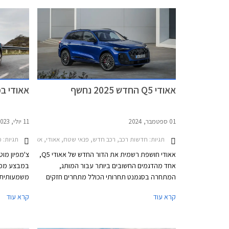
ליטרים. בה
גרסת פלאג-
כ- 100 ק"מ.
אאודי Q5 החדש 2025 נחשף
אאודי במבצ
01 ספטמבר, 2024
11 יולי, 2023
תגיות:
חדשות רכב, רכב חדש, פנאי שטח, אאודי, אאודי Q5 2020-2024, אאודי Q5 2025-2026אאודי Q5 ספורטבק 2025-2026
תגיות:
מב
אאודי חושפת רשמית את הדור החדש של אאודי Q5,
צ'מפיון מוט
אחד מהדגמים החשובים ביותר עבור המותג,
במבצע מכי
המתחרה בסגמנט תחרותי הכולל מתחרים חזקים
כגון ב.מ.וו X3, מרצדס GLC, וג'נסיס GV70. אאודי Q5
קרא עוד
קרא עוד
החדש 2025 מבוסס על פלטפורמת PPC החדשה
בכל אולמות
והייעודית לרכבי הפרימיום של קבוצת פולקסווגן,
וביחס לקודמו מציג התקדמות בתחומי העיצוב,