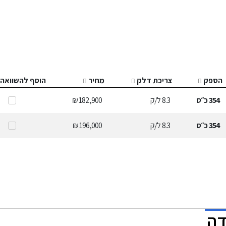
הספק
צריכת דלק
מחיר
הוסף להשוואה
354
כ״ס
8.3
ל/ק
182,900 ₪
354
כ״ס
8.3
ל/ק
196,000 ₪