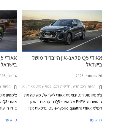
אאודי Q5 פלאג-אין הייבריד מושק
בישראל
בישראל
26 אוקטובר, 2025
14 יולי, 2025
תגיות:
רכב חדש, חדשות רכב, פנאי שטח, אאודי, אאודי Q5 ספורטבק 2025-2026, אאודי Q5 2025-2026מחירון רכב
תגיות:
רכ
צ'מפיון מוטורס, יבואנית אאודי לישראל, משיקה את
צ'מפיון מו
גרסאות ה- PHEV של אאודי Q5 הנקראות בשמן
אא
המלא אאודי Q5 e-hybrid quattro. גרסאות אלו
PPC היי
מגיעות בתצורות SUV וספורטבק ובשתי רמות
קרא עוד
קרא עוד
הספק, ומצטרפות לגרסאות הטורבו בנזין אשר
אשר הושק ב
הושקו בחודש יולי האחרון.