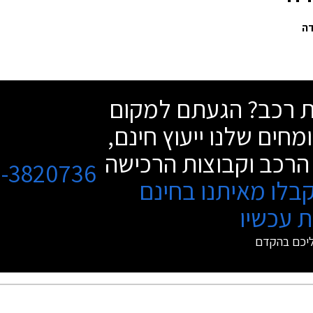
שת רכב? הגעתם למקום
מחים שלנו ייעוץ חינם,
הרכב וקבוצות הרכישה
3-3820736
בלו מאיתנו בחינם
 עכשיו
ליכם בהקדם