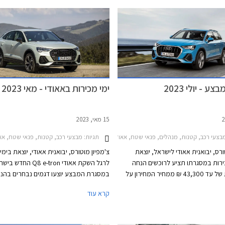
עם מנוע טורבו בנזין בנפח 2.0 ליטרים ובגרסת SQ5
עם מנוע טורבו בנזין ח
ספורטבק עם מנוע טורבו בנזין חזק בנפח 3.0
יצטרפו להיצע גרסאות נוספות ביניהן פלאג-
משך יצטרפו להיצע גרסאות נוספות כולל
הייבריד.
אין הייבריד עם טווח נסיעה חשמלי של
ע - יולי 2023
ימי מכירות באאודי - מאי 2023
15 מאי, 2023
צעי רכב, קטנות, מנהלים, פנאי שטח, אאודי, אאודי Q5 2020-2024, אאודי Q5 ספורטבק 2021-2024, אאודי A1 ספורטבק 2019-2026, אאודי A4 2019-2024, אאודי Q3 2019-2025אאודי Q3 ספורטבק 2020-2025
תגיות:
מבצעי רכב, קטנות, פנאי שטח, אאודי, אאודי Q5 ספורטבק 2021-2024, אאודי A1 ספורטבק 2019-2026, אאודי -2026
ורס, יבואנית אאודי לישראל, יוצאת
צ'מפיון מוטורס, יבואנית אאודי, יוצאת בימי
רות במסגרתו תציע לרוכשים הנחה
לרגל השקת אאודי Q8 e-tron החדש
משמעותית של עד 43,300 ₪ ממחיר המחירון על
במסגרת המבצע יוצעו דגמים נבחרים בהנח
מגוון דגמים. המבצע יערך בין התאריכים 16-21 ביולי
ממחיר המחירון שיגיעו עד עשרות אלפי שקל
קרא עוד
 התצוגה של אאודי ברחבי הארץ.
המבצע יתקיים בכל אולמות התצוגה של אאו
התאריכים 14-19 במאי.