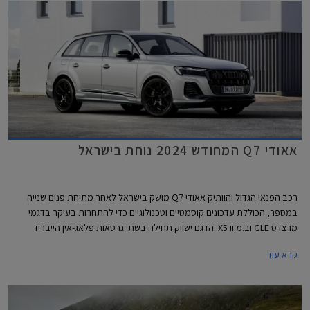
כקרוזר משפחתי שימושי.
אאודי Q7 המחודש 2024 נוחת בישראל
רכב הפנאי הגדול והוותיק אאודי Q7 מושק בישראל לאחר מתיחת פנים שנייה
במספר, הכוללת עדכונים קוסמטיים וטכנולוגיים כדי להתחרות בעיקר בדגמי
מרצדס GLE וב.מ.וו X5. הדגם ישווק תחילה בשתי גרסאות פלאג-אין הייבריד
(PHEV) עם 5 מושבים, ובמהלך השבועות הקרובים צפויה להגיע לישראל גם
קרא עוד
גרסת דיזל עם 7 מושבים.