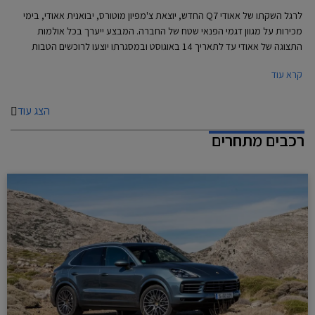
לרגל השקתו של אאודי Q7 החדש, יוצאת צ'מפיון מוטורס, יבואנית אאודי, בימי
מכירות על מגוון דגמי הפנאי שטח של החברה. המבצע ייערך בכל אולמות
התצוגה של אאודי עד לתאריך 14 באוגוסט ובמסגרתו יוצעו לרוכשים הטבות
אטרקטיביות במיוחד על מלאי של 50 רכבים שהוקצו לטובת המבצע.
קרא עוד
הצג עוד
רכבים מתחרים