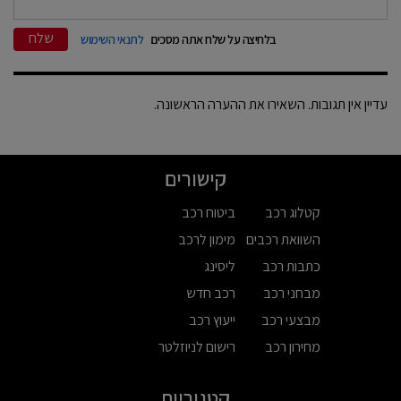
שלח
בלחיצה על שלח אתה מסכים
לתנאי השימוש
עדיין אין תגובות. השאירו את ההערה הראשונה.
קישורים
קטלוג רכב
ביטוח רכב
השוואת רכבים
מימון לרכב
כתבות רכב
ליסינג
מבחני רכב
רכב חדש
מבצעי רכב
ייעוץ רכב
מחירון רכב
רישום לניוזלטר
קטגוריות