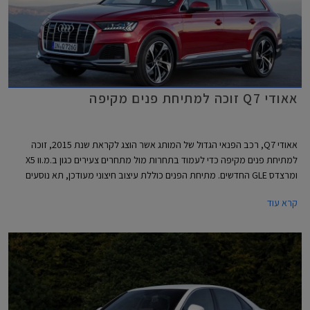
אאודי Q7 זוכה למתיחת פנים מקיפה
אאודי Q7, רכב הפנאי הגדול של המותג אשר הוצג לקראת שנת 2015, זוכה
למתיחת פנים מקיפה כדי לעמוד בתחרות מול מתחרים צעירים כגון ב.מ.וו X5
ומרצדס GLE החדשים. מתיחת הפנים כוללת עיצוב חיצוני מעודכן, תא נוסעים
חדש לחלוטין שהושאל מאאודי Q8 המרשים, תוספת אבזור נוחות ובטיחות,
קרא עוד
וכמובן יחידות הנעה חדשות המשלבות מערכת מיקרו היברידית במתח 48V.