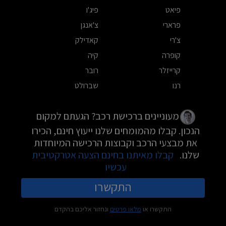
פיאט
פיג'ו
פרארי
צ'אנגן
צ'רי
קאדילק
קופרה
קיה
קרייזלר
רובר
רנו
שברולט
מעוניינים ברכישת רכב? הגעתם למקום
הנכון. קבלו מהמומחים שלנו ייעוץ חינם, הכירו
את מבצעי הרכב וקבוצות הרכישה המיוחדות
שלנו.
קבלו מאיתנו בחינם הצעה אטרקטיבית
עכשיו
התקשרו
התקשרו או
מלאו פרטים
ונחזור אליכם בהקדם