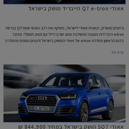
אאודי Q7 e-tron הייבריד מושק בישראל
צ'מפיון מוטורס, יבואנית אאודי לישראל, משיקה את רכב הפנאי שטח Q7 בגרסת
e-tron היברידית נטענת המשלבת מנוע טורבו דיזל עם מנוע חשמלי. מדובר
בדגם הראשון מסדרת e-tron של אאודי המושק בישראל ודגמים נוספים מהסדרה
צפויים להגיע אלינו בשנתיים הקרובות וליהנות מהטבת המס המשמעותית
קרא עוד
הניתנת לרכבי פלאג-אין הייבריד. מחירו של אאודי Q7 e-tron עומד על החל מ-
539,900 ₪.
אאודי SQ7 הושק בישראל במחיר 844,900 ₪