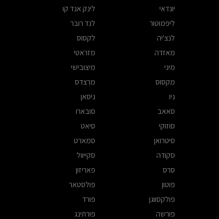
יונדאי
לינק אנד קו
ליפמוטור
לנד רובר
לנצ'יה
לקסוס
מאזדה
מזראטי
מיני
מיצובישי
מקסוס
מרצדס
ניו
ניסאן
סאאב
סובארו
סוזוקי
סיאט
סיטרואן
סמארט
סקודה
סקייוול
סרס
פאריזון
פוטון
פולסטאר
פולקסווגן
פורד
פורשה
פורתינג