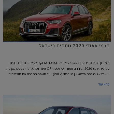
דגמי אאודי 2020 נוחתים בישראל
צ'מפיון מוטורס, יבואנית אאודי לישראל, השיקה הבוקר שלושה דגמים חדשים
לקראת שנת 2020, ביניהם אאודי A4 ואאודי Q7 אשר זכו למתיחת פנים מקיפה,
ואאודי A7 בגרסת פלאג-אין הייבריד (PHEV). עוד חשפה החברה את תוכניותיה
לייבא דגמים חדשים נוספים בשנה הקרובה, כולל כל דגמי הביצועים בסדרת RS.
קרא עוד