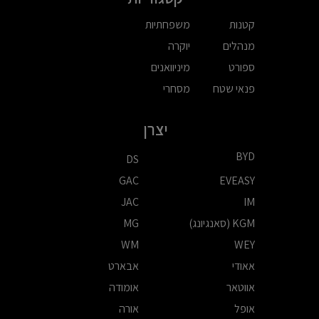
קטנות
משפחתיות
מנהלים
יוקרה
ספורט
מיניוואנים
פנאי שטח
מסחרי
יצרן
BYD
DS
GAC
EVEASY
JAC
IM
KGM (סאנגיונג)
MG
WM
WEY
אאודי
אבארט
אווטאר
אומודה
אופל
אורה