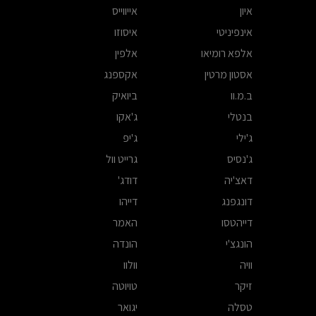
איון
אייווייס
אינפיניטי
איסוזו
אלפא רומיאו
אלפין
אסטון מרטין
אקספנג
ב.מ.וו
ביואיק
בנטלי
ג'אקו
ג'ילי
ג'יפ
ג'נסיס
גרייט וול
דאצ'יה
דודג'
דונגפנג
דייהו
דייהטסו
האמר
הונגצ'י
הונדה
וויה
וולוו
זיקר
טויוטה
טסלה
יגואר