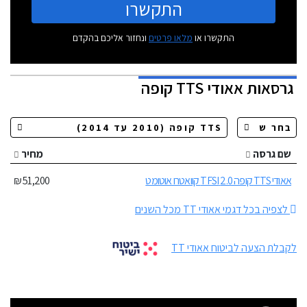
התקשרו
התקשרו או
מלאו פרטים
ונחזור אליכם בהקדם
גרסאות
אאודי TTS קופה
שם גרסה
מחיר
אאודי TTS קופה 2.0 TFSI קוואטרו אוטומט
51,200 ₪
לצפיה בכל דגמי אאודי TT מכל השנים
לקבלת הצעה לביטוח אאודי TT