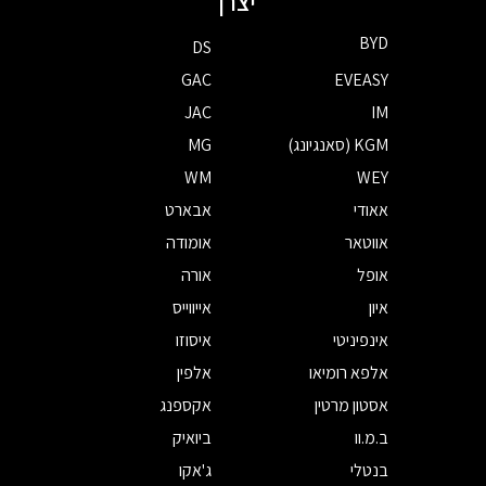
יצרן
BYD
DS
GAC
EVEASY
JAC
IM
KGM (סאנגיונג)
MG
WM
WEY
אאודי
אבארט
אווטאר
אומודה
אופל
אורה
איון
אייווייס
אינפיניטי
איסוזו
אלפא רומיאו
אלפין
אסטון מרטין
אקספנג
ב.מ.וו
ביואיק
בנטלי
ג'אקו