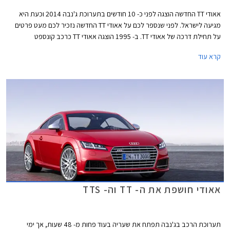
אאודי TT החדשה הוצגה לפני כ- 10 חודשים בתערוכת ג'נבה 2014 וכעת היא
מגיעה לישראל. לפני שנספר לכם על אאודי TT החדשה נזכיר לכם מעט פרטים
על תחילת דרכה של אאודי TT. ב- 1995 הוצגה אאודי TT כרכב קונספט
בתערוכת פרנקפורט. בשנת 1998 החלה אאודי בשיווק סדיר של הדור הראשון
קרא עוד
של אאודי TT שמיודענו פטייר שרייר, האחראי כיום על מחלקות העיצוב ביונדאי
וקיה, היה שותף לעיצובו. שמה של אאודי TT מגיע ממירוצי האופנועים שהתקיימו
בראשית המאה הקודמת תחת השם (Isle of Man TT (Tourist Trophy, יצרן
העבר NSU שהתמזג לימים לתוך אאודי נטל חלק בתחרות והוא שנתן את
ההשראה לשם הרכב.
אאודי חושפת את ה- TT וה- TTS
תערוכת הרכב בג'נבה תפתח את שעריה בעוד פחות מ- 48 שעות, אך ימי