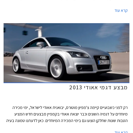
מתחרותיה העיקריות - מרצדס SLK וב.מ.וו Z4 כשהיא תחת הסוואה המסתירה
קרא עוד
את כל חלקי המרכב.
מבצע דגמי אאודי 2013
רק לפני כשבועיים קיימה צ'מפיון מוטורס, יבואנית אאודי לישראל, ימי מכירה
מיוחדים על דגמיה השונים וכבר יוצאת אאודי בקמפיין מבצעים חדש המציע
הטבות שונות שחלקן הוצעו גם בימי המכירה המיוחדים. כאן לדעתנו טמונה בעיה
קטנה, שכן אם מבצע האמור להיות מוגבל לימי המכירה המיוחדים בלבד
קרא עוד