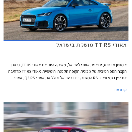
אאודי TT RS מושקת בישראל
צ'מפיון מוטורס, יבואנית אאודי לישראל, משיקה היום את אאודי TT RS, גרסת
הקצה הספורטיבית של מכונית הקופה הקטנה והיפיפייה. אאודי TT RS מרחיבה
את ליין דגמי אאודי RS המשווק כיום בישראל וכולל את אאודי Q3 RS, אאודי
RS6, אאודי RS7, ואאודי RS4 שהושקה אף היא היום בישראל. אאודי TT RS
קרא עוד
תשווק בישראל בהזמנה מיוחדת במחיר של החל מ- 552,800 ₪. חבילת אבזור
RS מוצעת בעלות נוספת של 43,200 ₪.