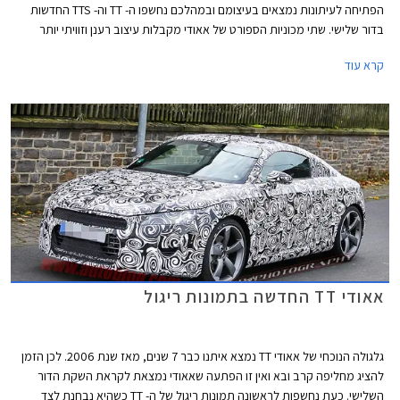
הפתיחה לעיתונות נמצאים בעיצומם ובמהלכם נחשפו ה- TT וה- TTS החדשות
בדור שלישי. שתי מכוניות הספורט של אאודי מקבלות עיצוב רענן וזוויתי יותר
מבעבר, תא נוסעים מינימליסטי עם ממשק חכם, לוח מחוונים דיגיטלי ומגוון
קרא עוד
טכנולוגיות נוספות כמו גם מנועים חדשים עם הספקים של עד 310 כ"ס.
אאודי TT החדשה בתמונות ריגול
גלגולה הנוכחי של אאודי TT נמצא איתנו כבר 7 שנים, מאז שנת 2006. לכן הזמן
להציג מחליפה קרב ובא ואין זו הפתעה שאאודי נמצאת לקראת השקת הדור
השלישי. כעת נחשפות לראשונה תמונות ריגול של ה- TT כשהיא נבחנת לצד