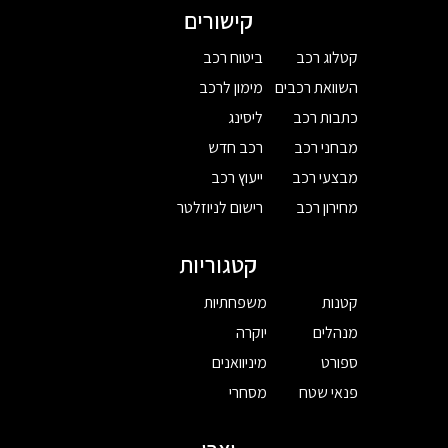
קישורים
קטלוג רכב
ביטוח רכב
השוואת רכבים
מימון לרכב
כתבות רכב
ליסינג
מבחני רכב
רכב חדש
מבצעי רכב
ייעוץ רכב
מחירון רכב
רישום לניוזלטר
קטגוריות
קטנות
משפחתיות
מנהלים
יוקרה
ספורט
מיניוואנים
פנאי שטח
מסחרי