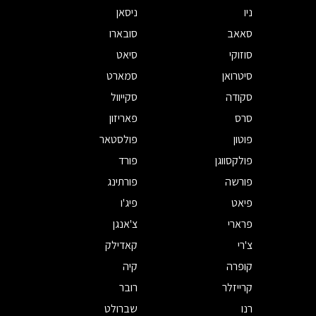
ניו
ניסאן
סאאב
סובארו
סוזוקי
סיאט
סיטרואן
סמארט
סקודה
סקייוול
סרס
פאריזון
פוטון
פולסטאר
פולקסווגן
פורד
פורשה
פורתינג
פיאט
פיג'ו
פרארי
צ'אנגן
צ'רי
קאדילק
קופרה
קיה
קרייזלר
רובר
רנו
שברולט