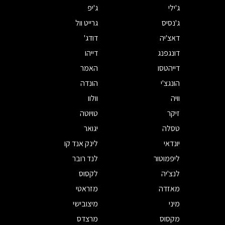
ג'ילי
ג'יפ
ג'נסיס
גרייט וול
דאצ'יה
דודג'
דונגפנג
דייהו
דייהטסו
האמר
הונגצ'י
הונדה
וויה
וולוו
זיקר
טויוטה
טסלה
יגואר
יונדאי
לינק אנד קו
ליפמוטור
לנד רובר
לנצ'יה
לקסוס
מאזדה
מזראטי
מיני
מיצובישי
מקסוס
מרצדס