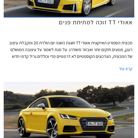
אאודי TT זוכה למתיחת פנים
מכונית הספורט האייקונית אאודי TT חוגגת השנה יום הולדת 20 ומקבלת עיצוב
רענן, מנועים חזקים יותר ואבזור משודרג. על מנת לשמור על עיצובה המושלם
של המכונית, העדכונים הקוסמטיים לא דרמטיים מדי וכוללים גריל קדמי חדש
בסגנון כוורת, פגושים שריריים מלפנים ומאחור, והבלטת קווי הרוחב מאחור על
קרא עוד
מנת להדגיש את רוחבה של המכונית. שלושה צבעי מרכב נוספו להיצע וכן
חישוקים בעיצובים חדשים.