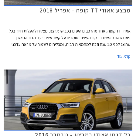
מבצע אאודי TT קופה - אפריל 2018
אאודי TT קופה, אחד מהרכבים היפים בכבישי ארצנו, מצליח להעלות חיוך בכל
פעם שאנו פוגשים בו. קווי העיצוב שומרים על קשר עיצובי עם הדור הראשון
שהוצג לפני 20 שנה וזכה למחמאות רבות, ומצליחים לשמור על מראה עדכני
ורענן על אף שהושק בשנת 2014. על אף השתייכותו למותג פרימיום, ניתן כעת
קרא עוד
לרכוש אאודי TT קופה עם מנוע טורבו בנזין בנפח 1.8 ליטרים בהספק 180 כ"ס,
במחיר נגיש יחסית של החל מ- 259,000 ₪ המגלם הנחה של 20,300 ₪ ממחיר
המחירון העומד על 279,300 ₪.
כל דגמי אאודי במבצע - נובמבר 2016