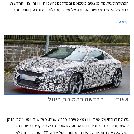
הפתיחה לעיתונות נמצאים בעיצומם ובמהלכם נחשפו ה- TT וה- TTS החדשות
בדור שלישי. שתי מכוניות הספורט של אאודי מקבלות עיצוב רענן וזוויתי יותר
מבעבר, תא נוסעים מינימליסטי עם ממשק חכם, לוח מחוונים דיגיטלי ומגוון
קרא עוד
טכנולוגיות נוספות כמו גם מנועים חדשים עם הספקים של עד 310 כ"ס.
אאודי TT החדשה בתמונות ריגול
גלגולה הנוכחי של אאודי TT נמצא איתנו כבר 7 שנים, מאז שנת 2006. לכן הזמן
להציג מחליפה קרב ובא ואין זו הפתעה שאאודי נמצאת לקראת השקת הדור
השלישי. כעת נחשפות לראשונה תמונות ריגול של ה- TT כשהיא נבחנת לצד