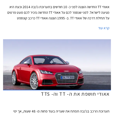
אאודי TT החדשה הוצגה לפני כ- 10 חודשים בתערוכת ג'נבה 2014 וכעת היא
מגיעה לישראל. לפני שנספר לכם על אאודי TT החדשה נזכיר לכם מעט פרטים
על תחילת דרכה של אאודי TT. ב- 1995 הוצגה אאודי TT כרכב קונספט
בתערוכת פרנקפורט. בשנת 1998 החלה אאודי בשיווק סדיר של הדור הראשון
קרא עוד
של אאודי TT שמיודענו פטייר שרייר, האחראי כיום על מחלקות העיצוב ביונדאי
וקיה, היה שותף לעיצובו. שמה של אאודי TT מגיע ממירוצי האופנועים שהתקיימו
בראשית המאה הקודמת תחת השם (Isle of Man TT (Tourist Trophy, יצרן
העבר NSU שהתמזג לימים לתוך אאודי נטל חלק בתחרות והוא שנתן את
ההשראה לשם הרכב.
אאודי חושפת את ה- TT וה- TTS
תערוכת הרכב בג'נבה תפתח את שעריה בעוד פחות מ- 48 שעות, אך ימי