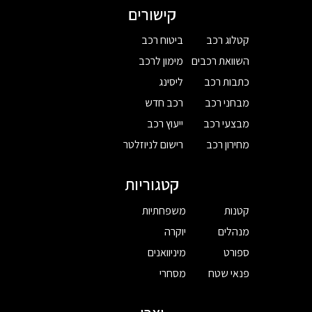
קישורים
קטלוג רכב
ביטוח רכב
השוואת רכבים
מימון לרכב
כתבות רכב
ליסינג
מבחני רכב
רכב חדש
מבצעי רכב
ייעוץ רכב
מחירון רכב
רישום לניוזלטר
קטגוריות
קטנות
משפחתיות
מנהלים
יוקרה
ספורט
מיניוואנים
פנאי שטח
מסחרי