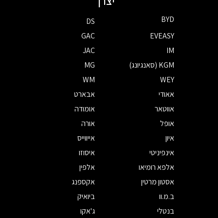
יצרן
BYD
DS
GAC
EVEASY
JAC
IM
KGM (סאנגיונג)
MG
WM
WEY
אאודי
אבארט
אווטאר
אומודה
אופל
אורה
איון
אייווייס
אינפיניטי
איסוזו
אלפא רומיאו
אלפין
אסטון מרטין
אקספנג
ב.מ.וו
ביואיק
בנטלי
ג'אקו