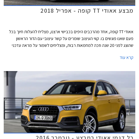
מבצע אאודי TT קופה - אפריל 2018
אאודי TT קופה, אחד מהרכבים היפים בכבישי ארצנו, מצליח להעלות חיוך בכל
פעם שאנו פוגשים בו. קווי העיצוב שומרים על קשר עיצובי עם הדור הראשון
שהוצג לפני 20 שנה וזכה למחמאות רבות, ומצליחים לשמור על מראה עדכני
ורענן על אף שהושק בשנת 2014. על אף השתייכותו למותג פרימיום, ניתן כעת
קרא עוד
לרכוש אאודי TT קופה עם מנוע טורבו בנזין בנפח 1.8 ליטרים בהספק 180 כ"ס,
במחיר נגיש יחסית של החל מ- 259,000 ₪ המגלם הנחה של 20,300 ₪ ממחיר
המחירון העומד על 279,300 ₪.
כל דגמי אאודי במבצע - נובמבר 2016