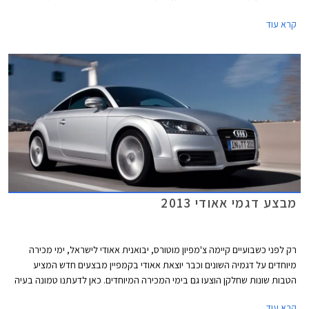
מתחרותיה העיקריות - מרצדס SLK וב.מ.וו Z4 כשהיא תחת הסוואה המסתירה
קרא עוד
את כל חלקי המרכב.
מבצע דגמי אאודי 2013
רק לפני כשבועיים קיימה צ'מפיון מוטורס, יבואנית אאודי לישראל, ימי מכירה
מיוחדים על דגמיה השונים וכבר יוצאת אאודי בקמפיין מבצעים חדש המציע
הטבות שונות שחלקן הוצעו גם בימי המכירה המיוחדים. כאן לדעתנו טמונה בעיה
קטנה, שכן אם מבצע האמור להיות מוגבל לימי המכירה המיוחדים בלבד
קרא עוד