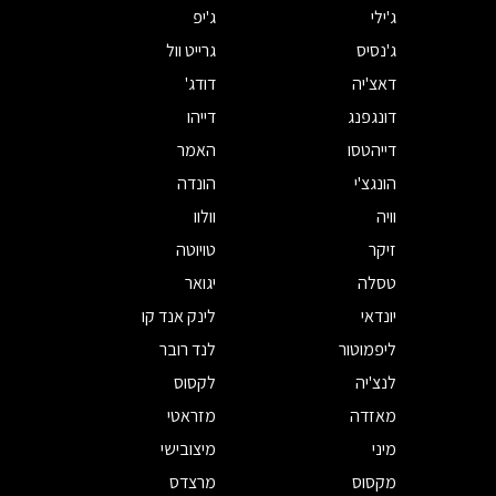
ג'ילי
ג'יפ
ג'נסיס
גרייט וול
דאצ'יה
דודג'
דונגפנג
דייהו
דייהטסו
האמר
הונגצ'י
הונדה
וויה
וולוו
זיקר
טויוטה
טסלה
יגואר
יונדאי
לינק אנד קו
ליפמוטור
לנד רובר
לנצ'יה
לקסוס
מאזדה
מזראטי
מיני
מיצובישי
מקסוס
מרצדס