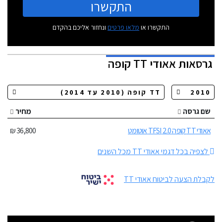
התקשרו
התקשרו או
מלאו פרטים
ונחזור אליכם בהקדם
גרסאות
אאודי TT קופה
שם גרסה
מחיר
אאודי TT קופה 2.0 TFSI אוטומט
36,800 ₪
לצפיה בכל דגמי אאודי TT מכל השנים
לקבלת הצעה לביטוח אאודי TT