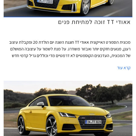
אאודי TT זוכה למתיחת פנים
מכונית הספורט האייקונית אאודי TT חוגגת השנה יום הולדת 20 ומקבלת עיצוב
רענן, מנועים חזקים יותר ואבזור משודרג. על מנת לשמור על עיצובה המושלם
של המכונית, העדכונים הקוסמטיים לא דרמטיים מדי וכוללים גריל קדמי חדש
בסגנון כוורת, פגושים שריריים מלפנים ומאחור, והבלטת קווי הרוחב מאחור על
קרא עוד
מנת להדגיש את רוחבה של המכונית. שלושה צבעי מרכב נוספו להיצע וכן
חישוקים בעיצובים חדשים.