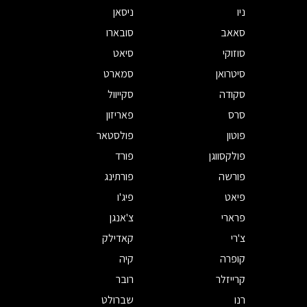
ניו
ניסאן
סאאב
סובארו
סוזוקי
סיאט
סיטרואן
סמארט
סקודה
סקייוול
סרס
פאריזון
פוטון
פולסטאר
פולקסווגן
פורד
פורשה
פורתינג
פיאט
פיג'ו
פרארי
צ'אנגן
צ'רי
קאדילק
קופרה
קיה
קרייזלר
רובר
רנו
שברולט