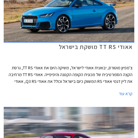
אאודי TT RS מושקת בישראל
צ'מפיון מוטורס, יבואנית אאודי לישראל, משיקה היום את אאודי TT RS, גרסת
הקצה הספורטיבית של מכונית הקופה הקטנה והיפיפייה. אאודי TT RS מרחיבה
את ליין דגמי אאודי RS המשווק כיום בישראל וכולל את אאודי Q3 RS, אאודי
RS6, אאודי RS7, ואאודי RS4 שהושקה אף היא היום בישראל. אאודי TT RS
קרא עוד
תשווק בישראל בהזמנה מיוחדת במחיר של החל מ- 552,800 ₪. חבילת אבזור
RS מוצעת בעלות נוספת של 43,200 ₪.