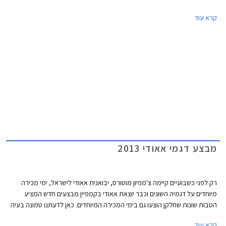
מתחרותיה העיקריות - מרצדס SLK וב.מ.וו Z4 כשהיא תחת הסוואה המסתירה
קרא עוד
את כל חלקי המרכב.
מבצע דגמי אאודי 2013
רק לפני כשבועיים קיימה צ'מפיון מוטורס, יבואנית אאודי לישראל, ימי מכירה
מיוחדים על דגמיה השונים וכבר יוצאת אאודי בקמפיין מבצעים חדש המציע
הטבות שונות שחלקן הוצעו גם בימי המכירה המיוחדים. כאן לדעתנו טמונה בעיה
קטנה, שכן אם מבצע האמור להיות מוגבל לימי המכירה המיוחדים בלבד
קרא עוד