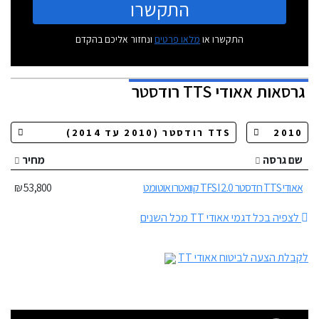
התקשרו
התקשרו או
מלאו פרטים
ונחזור אליכם בהקדם
גרסאות
אאודי TTS רודסטר
שם גרסה
מחיר
אאודי TTS רודסטר 2.0 TFSI קוואטרו אוטומט
53,800 ₪
לצפיה בכל דגמי אאודי TT מכל השנים
לקבלת הצעה לביטוח אאודי TT