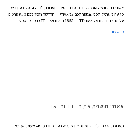
אאודי TT החדשה הוצגה לפני כ- 10 חודשים בתערוכת ג'נבה 2014 וכעת היא
מגיעה לישראל. לפני שנספר לכם על אאודי TT החדשה נזכיר לכם מעט פרטים
על תחילת דרכה של אאודי TT. ב- 1995 הוצגה אאודי TT כרכב קונספט
בתערוכת פרנקפורט. בשנת 1998 החלה אאודי בשיווק סדיר של הדור הראשון
קרא עוד
של אאודי TT שמיודענו פטייר שרייר, האחראי כיום על מחלקות העיצוב ביונדאי
וקיה, היה שותף לעיצובו. שמה של אאודי TT מגיע ממירוצי האופנועים שהתקיימו
בראשית המאה הקודמת תחת השם (Isle of Man TT (Tourist Trophy, יצרן
העבר NSU שהתמזג לימים לתוך אאודי נטל חלק בתחרות והוא שנתן את
ההשראה לשם הרכב.
אאודי חושפת את ה- TT וה- TTS
תערוכת הרכב בג'נבה תפתח את שעריה בעוד פחות מ- 48 שעות, אך ימי