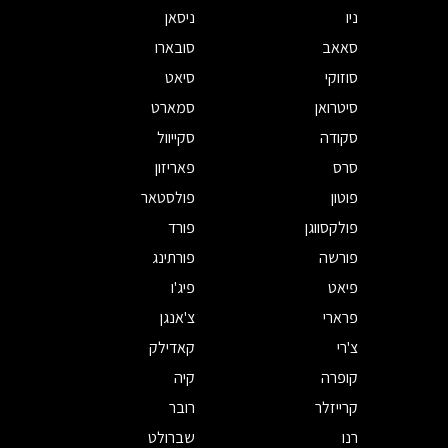
ניו
ניסאן
סאאב
סובארו
סוזוקי
סיאט
סיטרואן
סמארט
סקודה
סקייוול
סרס
פאריזון
פוטון
פולסטאר
פולקסווגן
פורד
פורשה
פורתינג
פיאט
פיג'ו
פרארי
צ'אנגן
צ'רי
קאדילק
קופרה
קיה
קרייזלר
רובר
רנו
שברולט