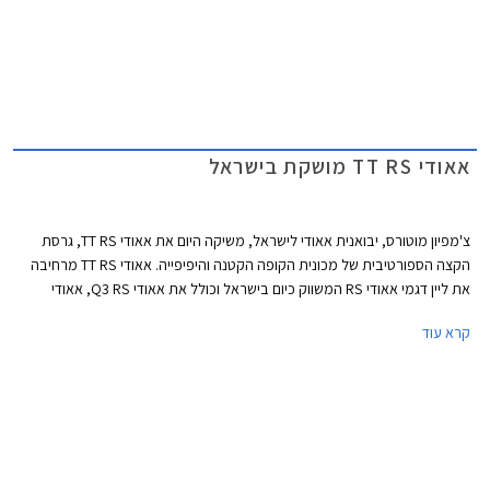
אאודי TT RS מושקת בישראל
צ'מפיון מוטורס, יבואנית אאודי לישראל, משיקה היום את אאודי TT RS, גרסת
הקצה הספורטיבית של מכונית הקופה הקטנה והיפיפייה. אאודי TT RS מרחיבה
את ליין דגמי אאודי RS המשווק כיום בישראל וכולל את אאודי Q3 RS, אאודי
RS6, אאודי RS7, ואאודי RS4 שהושקה אף היא היום בישראל. אאודי TT RS
קרא עוד
תשווק בישראל בהזמנה מיוחדת במחיר של החל מ- 552,800 ₪. חבילת אבזור
RS מוצעת בעלות נוספת של 43,200 ₪.