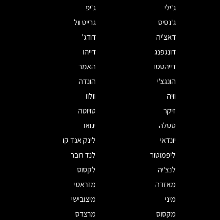
ג'ילי
ג'יפ
ג'נסיס
גרייט וול
דאצ'יה
דודג'
דונגפנג
דייהו
דייהטסו
האמר
הונגצ'י
הונדה
וויה
וולוו
זיקר
טויוטה
טסלה
יגואר
יונדאי
לינק אנד קו
ליפמוטור
לנד רובר
לנצ'יה
לקסוס
מאזדה
מזראטי
מיני
מיצובישי
מקסוס
מרצדס