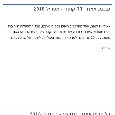
מבצע אאודי TT קופה - אפריל 2018
אאודי TT קופה, אחד מהרכבים היפים בכבישי ארצנו, מצליח להעלות חיוך בכל
פעם שאנו פוגשים בו. קווי העיצוב שומרים על קשר עיצובי עם הדור הראשון
שהוצג לפני 20 שנה וזכה למחמאות רבות, ומצליחים לשמור על מראה עדכני
ורענן על אף שהושק בשנת 2014. על אף השתייכותו למותג פרימיום, ניתן כעת
קרא עוד
לרכוש אאודי TT קופה עם מנוע טורבו בנזין בנפח 1.8 ליטרים בהספק 180 כ"ס,
במחיר נגיש יחסית של החל מ- 259,000 ₪ המגלם הנחה של 20,300 ₪ ממחיר
המחירון העומד על 279,300 ₪.
כל דגמי אאודי במבצע - נובמבר 2016