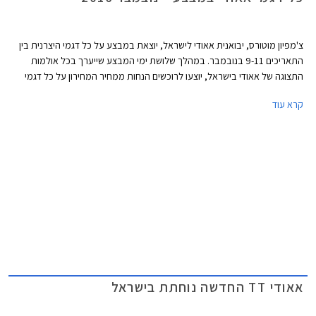
צ'מפיון מוטורס, יבואנית אאודי לישראל, יוצאת במבצע על כל דגמי היצרנית בין
התאריכים 9-11 בנובמבר. במהלך שלושת ימי המבצע שייערך בכל אולמות
התצוגה של אאודי בישראל, יוצעו לרוכשים הנחות ממחיר המחירון על כל דגמי
החברה.
קרא עוד
אאודי TT החדשה נוחתת בישראל