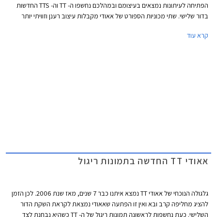
הפתיחה לעיתונות נמצאים בעיצומם ובמהלכם נחשפו ה- TT וה- TTS החדשות
בדור שלישי. שתי מכוניות הספורט של אאודי מקבלות עיצוב רענן וזוויתי יותר
מבעבר, תא נוסעים מינימליסטי עם ממשק חכם, לוח מחוונים דיגיטלי ומגוון
קרא עוד
טכנולוגיות נוספות כמו גם מנועים חדשים עם הספקים של עד 310 כ"ס.
אאודי TT החדשה בתמונות ריגול
גלגולה הנוכחי של אאודי TT נמצא איתנו כבר 7 שנים, מאז שנת 2006. לכן הזמן
להציג מחליפה קרב ובא ואין זו הפתעה שאאודי נמצאת לקראת השקת הדור
השלישי. כעת נחשפות לראשונה תמונות ריגול של ה- TT כשהיא נבחנת לצד