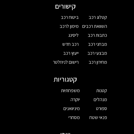
קישורים
קטלוג רכב
ביטוח רכב
השוואת רכבים
מימון לרכב
כתבות רכב
ליסינג
מבחני רכב
רכב חדש
מבצעי רכב
ייעוץ רכב
מחירון רכב
רישום לניוזלטר
קטגוריות
קטנות
משפחתיות
מנהלים
יוקרה
ספורט
מיניוואנים
פנאי שטח
מסחרי