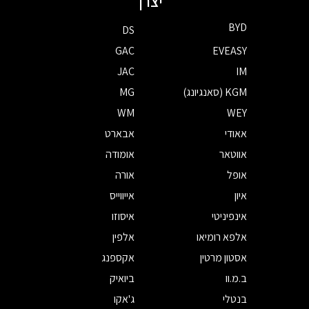
יצרן
BYD
DS
GAC
EVEASY
JAC
IM
KGM (סאנגיונג)
MG
WM
WEY
אאודי
אבארט
אווטאר
אומודה
אופל
אורה
איון
אייווייס
אינפיניטי
איסוזו
אלפא רומיאו
אלפין
אסטון מרטין
אקספנג
ב.מ.וו
ביואיק
בנטלי
ג'אקו