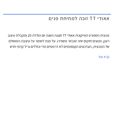
אאודי TT זוכה למתיחת פנים
מכונית הספורט האייקונית אאודי TT חוגגת השנה יום הולדת 20 ומקבלת עיצוב
רענן, מנועים חזקים יותר ואבזור משודרג. על מנת לשמור על עיצובה המושלם
של המכונית, העדכונים הקוסמטיים לא דרמטיים מדי וכוללים גריל קדמי חדש
בסגנון כוורת, פגושים שריריים מלפנים ומאחור, והבלטת קווי הרוחב מאחור על
קרא עוד
מנת להדגיש את רוחבה של המכונית. שלושה צבעי מרכב נוספו להיצע וכן
חישוקים בעיצובים חדשים.