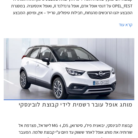
OPEL_FEST על דגמי אופל אדם, אופל גרנדלנד X, ואופל אינסיגניה. במסגרת
המבצע יהנו הרוכשים מהנחות, חבילות טיפולים, טרייד – אין, ומימון. המבצע
תקף בין התאריכים 12-14 ביוני 2019, ויערך באולמות התצוגה של אופל בשורק
קרא עוד
ראשון לציון, ירושלים, חיפה, ונצרת
מותג אופל עובר רשמית לידי קבוצת לובינסקי
קבוצת לובינסקי, יבואנית פיז'ו, סיטרואן, DS, ו- MG לישראל, מצרפת אל
שורותיה את מותג אופל לאחר ששווק עד היום ע"י קבוצת שלמה. המעבר