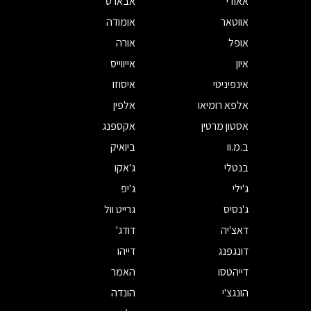
אאודי
אבארט
אווטאר
אומודה
אופל
אורה
איון
אייווייס
אינפיניטי
איסוזו
אלפא רומיאו
אלפין
אסטון מרטין
אקספנג
ב.מ.וו
ביואיק
בנטלי
ג'אקו
ג'ילי
ג'יפ
ג'נסיס
גרייט וול
דאצ'יה
דודג'
דונגפנג
דייהו
דייהטסו
האמר
הונגצ'י
הונדה