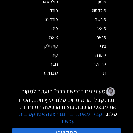
פוטון
פולסטאר
פולקסווגן
פורד
פורשה
פורתינג
פיאט
פיג'ו
פרארי
צ'אנגן
צ'רי
קאדילק
קופרה
קיה
קרייזלר
רובר
רנו
שברולט
מעוניינים ברכישת רכב? הגעתם למקום
הנכון. קבלו מהמומחים שלנו ייעוץ חינם, הכירו
את מבצעי הרכב וקבוצות הרכישה המיוחדות
שלנו.
קבלו מאיתנו בחינם הצעה אטרקטיבית
עכשיו
התקשרו