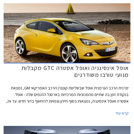
הילוכים אוטומטית חדשה ומאפשר תאוצה מאפס למאה קמ"ש תוך 8.9 שניות
וצריכת דלק ממוצעת של 18.2 ק"מ לליטר.
אופל אינסיגניה ואופל אסטרה GTC מקבלות
מנועי טורבו משודרגים
יצרנית הרכב הגרמנית אופל שבשליטת קונצרן הרכב האמריקאי GM, נמצאת
בנקודת זמן בה שתיים מהמכוניות המרכזיות בארסנל הדגמים שלה - אופל
אסטרה ואופל אינסיגניה, נמצאות בסוף חייהן וצפויות להיחשף בדור חדש. עד אז,
מקבלות המכוניות חיזוק בדמות מנוע טורבו בנזין שרירי וחסכוני. שתי הגרסאות
קרא עוד
החדשות מצויידות במנועי טורבו מתקדמים עם הזרקה ישירה מסדרת SIDI,
המאפשרים ביצועים משופרים ועם זאת חיסכון בדלק ופליטת מזהמים נמוכה.