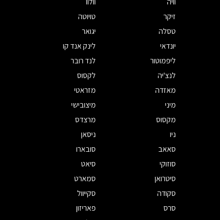
וויה
וולוו
זיקר
טויוטה
טסלה
יגואר
יונדאי
לינק אנד קו
ליפמוטור
לנד רובר
לנצ'יה
לקסוס
מאזדה
מזראטי
מיני
מיצובישי
מקסוס
מרצדס
ניו
ניסאן
סאאב
סובארו
סוזוקי
סיאט
סיטרואן
סמארט
סקודה
סקייוול
סרס
פאריזון