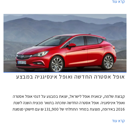
קרא עוד
לסוף חודש יולי האחרון מסרה אופל בישראל 3,640 רכבים (לא כולל מוניות),
גידול של כ- 5% בלבד לעומת התקופה המקבילה אשתקד, בזמן שכמות
המסירות הכלליות של רכבים בתקופה האמורה גדל בלמעלה מ- 15%. באופן
ריאלי ירדו מסירות אופל השנה והמשמעות היא שחלקה בשוק הרכב בישראל
עומד על פחות מ- 2% והיא ממוקמת במקום ה- 17 בטבלת המסירות. אין ספק
שיבואנית אופל הייתה מעוניינת לראות גידול ניכר במסירות רכבי אופל, בייחוד
נוכח השקת אופל אסטרה החדשה החשובה מאוד עבור היבואנית.
אופל אסטרה החדשה ואופל אינסיגניה במבצע
קבוצת שלמה, יבואנית אופל לישראל, יוצאת במבצע על דגמי אופל אסטרה
ואופל איניסיגניה. אופל אסטרה החדשה שזכתה בתואר מכונית השנה לשנת
2016 באירופה, מוצעת במחיר התחלתי של 131,900 ₪ עם חישוקי סגסוגת
קלה במתנה או לחילופין במסלול 100% מימון ללא ריבית וללא הצמדה. אופל
קרא עוד
אסטרה משווקת עם מנוע טורבו בנזין בנפח 1.4 ליטר המפיק 150 כ"ס ב- 5,000
סל"ד ומומנט מרבי של 25 קג"מ ב- 2,000 סל"ד. המנוע משודך לתיבת 6