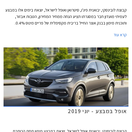
קבוצת לובינסקי, יבואנית פיג'ו, סיטרואן ואופל לישראל, יוצאת בימים אלו במבצע
לעמיתי מועדון חבר במסגרתו תציע הנחה ממחיר המחירון, הטבות אבזור,
ותוכנית מימון בבנק אוצר החייל בריבית מקסימלית של פריים מינוס 0.4%.
בנוסף תוצע הלוואה בתנאים מועדפים במסגרת תכנית המימון חבר ליס. המבצע
קרא עוד
ייערך בין התאריכים 20.08.2019-17.09.2019 בכל אולמות התצוגה של
לובינסקי ברחבי הארץ.
אופל במבצע - יוני 2019
קבוצת לוביסנקי, יבואנית אופל לישראל, יוצאת במבצע מימון תחת הכותרת