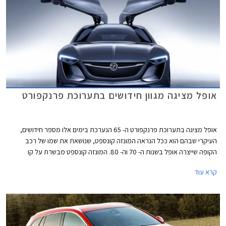
אופל מציגה מגוון חידושים בתערוכת פרנקפורט
אופל מציגה בתערוכת פרנקפורט ה- 65 הנערכת בימים אלו מספר חידושים,
העיקרי שבהם הוא ככל הנראה המונזה קונספט, שנושאת את שמו של רכב
הקופה שייצרה אופל בשנות ה- 70 וה- 80. המונזה קונספט מבשרת על קו
העיצוב העתידי של דגמי אופל החדשים הצפויים בשנים הקרובות. עיצוב המונזה
קרא עוד
קונספט ספורטיבי ועתידני כאשר הסממן הבולט ביותר הוא צמד הדלתות
הנפתחות כלפי מעלה ומפתח כניסה ויציאה רחב לתא נוסעים המרווח, הודות
להיעדרותה של קורה B.