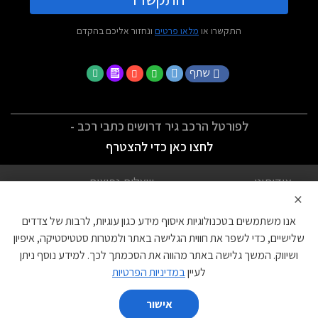
התקשרו או
מלאו פרטים
ונחזור אליכם בהקדם
שתף
לפורטל הרכב גיר דרושים כתבי רכב -
לחצו כאן כדי להצטרף
אודותינו
שאלות נפוצות
×
לתנאי השימוש
מדיניות פרטיות
אנו משתמשים בטכנולוגיות איסוף מידע כגון עוגיות, לרבות של צדדים
הצהרת נגישות
צור קשר
שלישיים, כדי לשפר את חווית הגלישה באתר ולמטרות סטטיסטיקה, איפיון
ושיווק. המשך גלישה באתר מהווה את הסכמתך לכך. למידע נוסף ניתן
עוגיות
לעיין
במדיניות הפרטיות
אישור