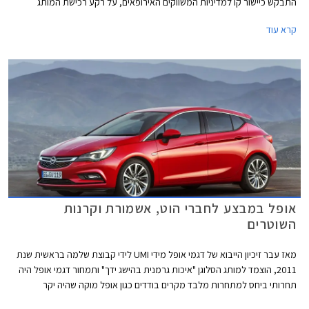
התבקש כיישור קו למדיניות המשווקים האירופאים, על רקע רכישת המותג
הגרמני ע"י קונצרן PSA הצרפתי.
קרא עוד
אופל במבצע לחברי הוט, אשמורת וקרנות
השוטרים
מאז עבר זיכיון הייבוא של דגמי אופל מידי UMI לידי קבוצת שלמה בראשית שנת
2011, הוצמד למותג הסלוגן "איכות גרמנית בהישג ידך" ותמחור דגמי אופל היה
תחרותי ביחס למתחרות מלבד מקרים בודדים כגון אופל מוקה שהיה יקר
בתחילת שיווקו אך מחירו הוזל עם השקת גרסת בסיס חדשה. מתחילת השנה ועד