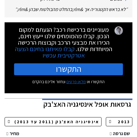
״
לא בראש הקטגוריה אך &rlm;בהחלט מהבולטות שבהן &rlm;
״
מעוניינים ברכישת רכב? הגעתם למקום
הנכון. קבלו מהמומחים שלנו ייעוץ חינם,
הכירו את מבצעי הרכב וקבוצות הרכישה
המיוחדות שלנו.
קבלו מאיתנו בחינם הצעה
אטרקטיבית עכשיו
התקשרו
התקשרו או
מלאו פרטים
ונחזור אליכם בהקדם
גרסאות
אופל אינסיגניה האצ'בק
שם גרסה
מחיר