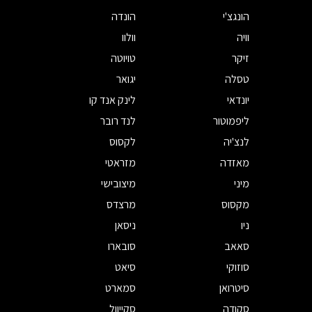
הונגצ'י
הונדה
וויה
וולוו
זיקר
טויוטה
טסלה
יגואר
יונדאי
לינק אנד קו
ליפמוטור
לנד רובר
לנצ'יה
לקסוס
מאזדה
מזראטי
מיני
מיצובישי
מקסוס
מרצדס
ניו
ניסאן
סאאב
סובארו
סוזוקי
סיאט
סיטרואן
סמארט
סקודה
סקייוול