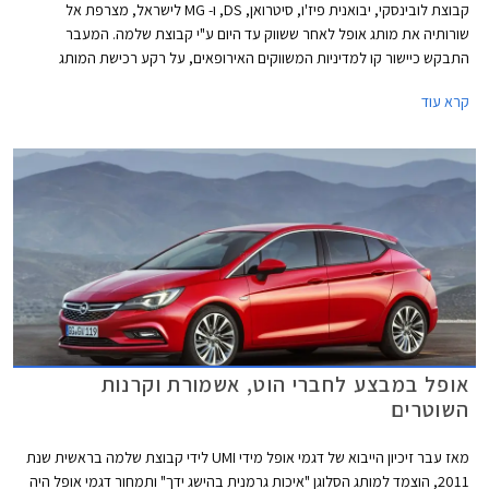
קבוצת לובינסקי, יבואנית פיז'ו, סיטרואן, DS, ו- MG לישראל, מצרפת אל
שורותיה את מותג אופל לאחר ששווק עד היום ע"י קבוצת שלמה. המעבר
התבקש כיישור קו למדיניות המשווקים האירופאים, על רקע רכישת המותג
הגרמני ע"י קונצרן PSA הצרפתי.
קרא עוד
אופל במבצע לחברי הוט, אשמורת וקרנות
השוטרים
מאז עבר זיכיון הייבוא של דגמי אופל מידי UMI לידי קבוצת שלמה בראשית שנת
2011, הוצמד למותג הסלוגן "איכות גרמנית בהישג ידך" ותמחור דגמי אופל היה