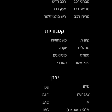
מבחני רכב
רכב חדש
מבצעי רכב
ייעוץ רכב
מחירון רכב
רישום לניוזלטר
קטגוריות
קטנות
משפחתיות
מנהלים
יוקרה
ספורט
מיניוואנים
פנאי שטח
מסחרי
יצרן
BYD
DS
GAC
EVEASY
JAC
IM
KGM (סאנגיונג)
MG