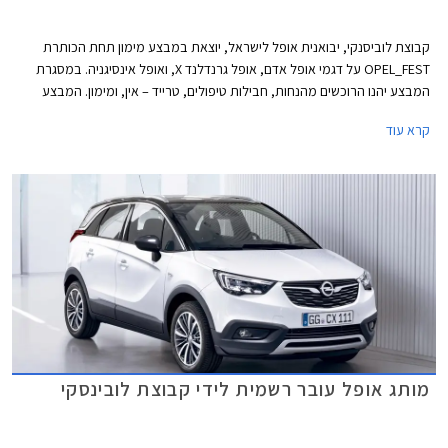
קבוצת לוביסנקי, יבואנית אופל לישראל, יוצאת במבצע מימון תחת הכותרת
OPEL_FEST על דגמי אופל אדם, אופל גרנדלנד X, ואופל אינסיגניה. במסגרת
המבצע יהנו הרוכשים מהנחות, חבילות טיפולים, טרייד – אין, ומימון. המבצע
תקף בין התאריכים 12-14 ביוני 2019, ויערך באולמות התצוגה של אופל בשורק
קרא עוד
ראשון לציון, ירושלים, חיפה, ונצרת
מותג אופל עובר רשמית לידי קבוצת לובינסקי