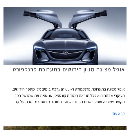
המאפשרים ביצועים משופרים ועם זאת חיסכון בדלק ופליטת מזהמים נמוכה.
אופל מציגה מגוון חידושים בתערוכת פרנקפורט
אופל מציגה בתערוכת פרנקפורט ה- 65 הנערכת בימים אלו מספר חידושים,
העיקרי שבהם הוא ככל הנראה המונזה קונספט, שנושאת את שמו של רכב
הקופה שייצרה אופל בשנות ה- 70 וה- 80. המונזה קונספט מבשרת על קו
העיצוב העתידי של דגמי אופל החדשים הצפויים בשנים הקרובות. עיצוב המונזה
קרא עוד
קונספט ספורטיבי ועתידני כאשר הסממן הבולט ביותר הוא צמד הדלתות
הנפתחות כלפי מעלה ומפתח כניסה ויציאה רחב לתא נוסעים המרווח, הודות
להיעדרותה של קורה B.