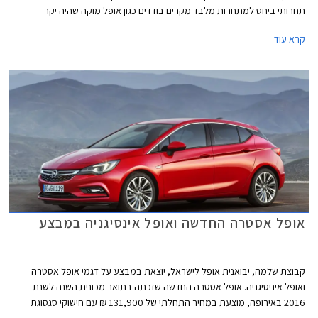
תחרותי ביחס למתחרות מלבד מקרים בודדים כגון אופל מוקה שהיה יקר
בתחילת שיווקו אך מחירו הוזל עם השקת גרסת בסיס חדשה. מתחילת השנה ועד
קרא עוד
לסוף חודש יולי האחרון מסרה אופל בישראל 3,640 רכבים (לא כולל מוניות),
גידול של כ- 5% בלבד לעומת התקופה המקבילה אשתקד, בזמן שכמות
המסירות הכלליות של רכבים בתקופה האמורה גדל בלמעלה מ- 15%. באופן
ריאלי ירדו מסירות אופל השנה והמשמעות היא שחלקה בשוק הרכב בישראל
עומד על פחות מ- 2% והיא ממוקמת במקום ה- 17 בטבלת המסירות. אין ספק
שיבואנית אופל הייתה מעוניינת לראות גידול ניכר במסירות רכבי אופל, בייחוד
נוכח השקת אופל אסטרה החדשה החשובה מאוד עבור היבואנית.
אופל אסטרה החדשה ואופל אינסיגניה במבצע
קבוצת שלמה, יבואנית אופל לישראל, יוצאת במבצע על דגמי אופל אסטרה
ואופל איניסיגניה. אופל אסטרה החדשה שזכתה בתואר מכונית השנה לשנת
2016 באירופה, מוצעת במחיר התחלתי של 131,900 ₪ עם חישוקי סגסוגת
קלה במתנה או לחילופין במסלול 100% מימון ללא ריבית וללא הצמדה. אופל