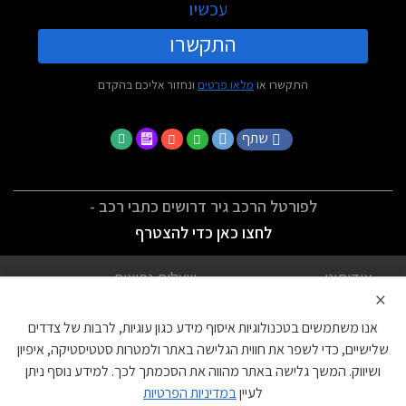
עכשיו
התקשרו
התקשרו או
מלאו פרטים
ונחזור אליכם בהקדם
שתף
לפורטל הרכב גיר דרושים כתבי רכב -
לחצו כאן כדי להצטרף
אודותינו
שאלות נפוצות
×
לתנאי השימוש
מדיניות פרטיות
אנו משתמשים בטכנולוגיות איסוף מידע כגון עוגיות, לרבות של צדדים
הצהרת נגישות
צור קשר
שלישיים, כדי לשפר את חווית הגלישה באתר ולמטרות סטטיסטיקה, איפיון
ושיווק. המשך גלישה באתר מהווה את הסכמתך לכך. למידע נוסף ניתן
עוגיות
לעיין
במדיניות הפרטיות