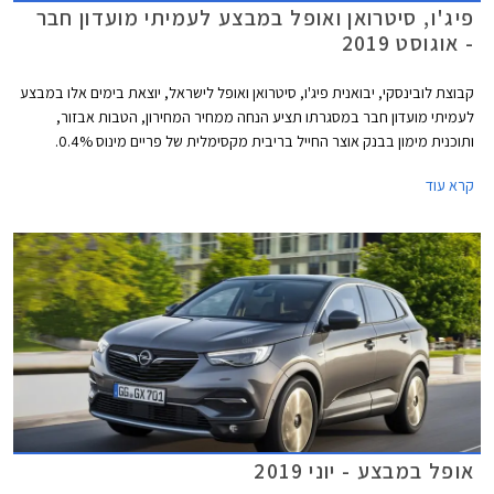
פיג'ו, סיטרואן ואופל במבצע לעמיתי מועדון חבר
- אוגוסט 2019
קבוצת לובינסקי, יבואנית פיג'ו, סיטרואן ואופל לישראל, יוצאת בימים אלו במבצע
לעמיתי מועדון חבר במסגרתו תציע הנחה ממחיר המחירון, הטבות אבזור,
ותוכנית מימון בבנק אוצר החייל בריבית מקסימלית של פריים מינוס 0.4%.
בנוסף תוצע הלוואה בתנאים מועדפים במסגרת תכנית המימון חבר ליס. המבצע
קרא עוד
ייערך בין התאריכים 20.08.2019-17.09.2019 בכל אולמות התצוגה של
לובינסקי ברחבי הארץ.
אופל במבצע - יוני 2019