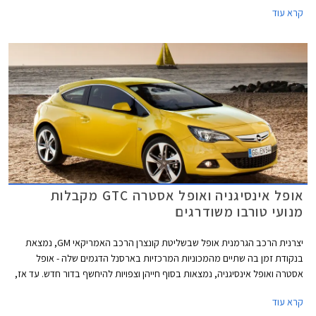
קרא עוד
אסטרה משווקת עם מנוע טורבו בנזין בנפח 1.4 ליטר המפיק 150 כ"ס ב- 5,000
סל"ד ומומנט מרבי של 25 קג"מ ב- 2,000 סל"ד. המנוע משודך לתיבת 6
הילוכים אוטומטית חדשה ומאפשר תאוצה מאפס למאה קמ"ש תוך 8.9 שניות
וצריכת דלק ממוצעת של 18.2 ק"מ לליטר.
אופל אינסיגניה ואופל אסטרה GTC מקבלות
מנועי טורבו משודרגים
יצרנית הרכב הגרמנית אופל שבשליטת קונצרן הרכב האמריקאי GM, נמצאת
בנקודת זמן בה שתיים מהמכוניות המרכזיות בארסנל הדגמים שלה - אופל
אסטרה ואופל אינסיגניה, נמצאות בסוף חייהן וצפויות להיחשף בדור חדש. עד אז,
מקבלות המכוניות חיזוק בדמות מנוע טורבו בנזין שרירי וחסכוני. שתי הגרסאות
קרא עוד
החדשות מצויידות במנועי טורבו מתקדמים עם הזרקה ישירה מסדרת SIDI,