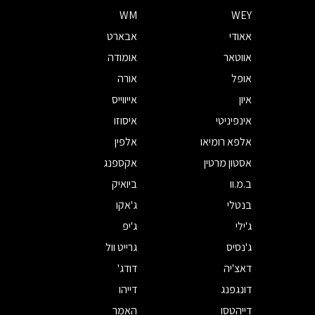
WM
WEY
אאודי
אבארט
אווטאר
אומודה
אופל
אורה
איון
אייווייס
אינפיניטי
איסוזו
אלפא רומיאו
אלפין
אסטון מרטין
אקספנג
ב.מ.וו
ביואיק
בנטלי
ג'אקו
ג'ילי
ג'יפ
ג'נסיס
גרייט וול
דאצ'יה
דודג'
דונגפנג
דייהו
דייהטסו
האמר