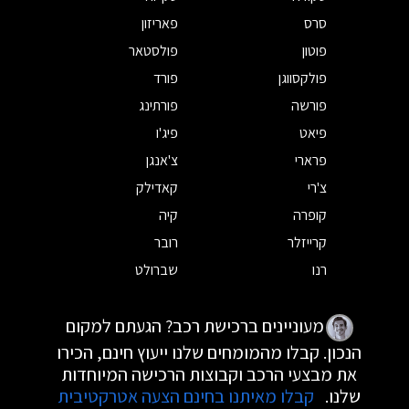
סרס
פאריזון
פוטון
פולסטאר
פולקסווגן
פורד
פורשה
פורתינג
פיאט
פיג'ו
פרארי
צ'אנגן
צ'רי
קאדילק
קופרה
קיה
קרייזלר
רובר
רנו
שברולט
מעוניינים ברכישת רכב? הגעתם למקום
הנכון. קבלו מהמומחים שלנו ייעוץ חינם, הכירו
את מבצעי הרכב וקבוצות הרכישה המיוחדות
שלנו.
קבלו מאיתנו בחינם הצעה אטרקטיבית