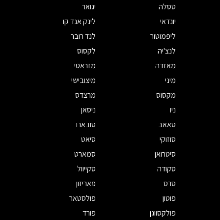
טסלה
יגואר
יונדאי
לינק אנד קו
ליפמוטור
לנד רובר
לנצ'יה
לקסוס
מאזדה
מזראטי
מיני
מיצובישי
מקסוס
מרצדס
ניו
ניסאן
סאאב
סובארו
סוזוקי
סיאט
סיטרואן
סמארט
סקודה
סקייוול
סרס
פאריזון
פוטון
פולסטאר
פולקסווגן
פורד