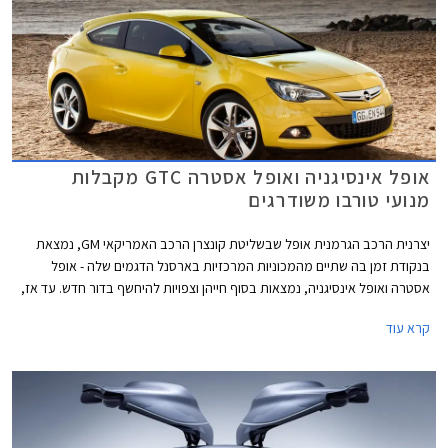
אופל אינסיגניה ואופל אסטרה GTC מקבלות
מנועי טורבו משודרגים
יצרנית הרכב הגרמנית אופל שבשליטת קונצרן הרכב האמריקאי GM, נמצאת
בנקודת זמן בה שתיים מהמכוניות המרכזיות בארסנל הדגמים שלה - אופל
אסטרה ואופל אינסיגניה, נמצאות בסוף חייהן וצפויות להיחשף בדור חדש. עד אז,
מקבלות המכוניות חיזוק בדמות מנוע טורבו בנזין שרירי וחסכוני. שתי הגרסאות
קרא עוד
החדשות מצויידות במנועי טורבו מתקדמים עם הזרקה ישירה מסדרת SIDI,
המאפשרים ביצועים משופרים ועם זאת חיסכון בדלק ופליטת מזהמים נמוכה.