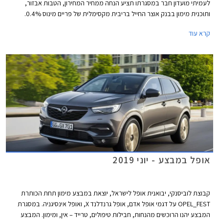
לעמיתי מועדון חבר במסגרתו תציע הנחה ממחיר המחירון, הטבות אבזור,
ותוכנית מימון בבנק אוצר החייל בריבית מקסימלית של פריים מינוס 0.4%.
בנוסף תוצע הלוואה בתנאים מועדפים במסגרת תכנית המימון חבר ליס. המבצע
קרא עוד
ייערך בין התאריכים 20.08.2019-17.09.2019 בכל אולמות התצוגה של
לובינסקי ברחבי הארץ.
אופל במבצע - יוני 2019
קבוצת לוביסנקי, יבואנית אופל לישראל, יוצאת במבצע מימון תחת הכותרת
OPEL_FEST על דגמי אופל אדם, אופל גרנדלנד X, ואופל אינסיגניה. במסגרת
המבצע יהנו הרוכשים מהנחות, חבילות טיפולים, טרייד – אין, ומימון. המבצע