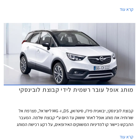
תקף בין התאריכים 12-14 ביוני 2019, ויערך באולמות התצוגה של אופל בשורק
קרא עוד
ראשון לציון, ירושלים, חיפה, ונצרת
מותג אופל עובר רשמית לידי קבוצת לובינסקי
קבוצת לובינסקי, יבואנית פיז'ו, סיטרואן, DS, ו- MG לישראל, מצרפת אל
שורותיה את מותג אופל לאחר ששווק עד היום ע"י קבוצת שלמה. המעבר
התבקש כיישור קו למדיניות המשווקים האירופאים, על רקע רכישת המותג
הגרמני ע"י קונצרן PSA הצרפתי.
קרא עוד