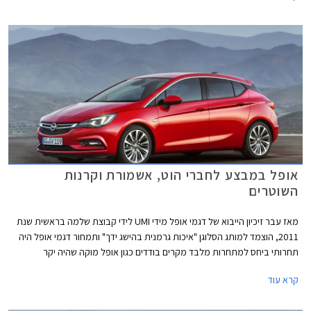
אופל במבצע לחברי הוט, אשמורת וקרנות
השוטרים
מאז עבר זיכיון הייבוא של דגמי אופל מידי UMI לידי קבוצת שלמה בראשית שנת
2011, הוצמד למותג הסלוגן "איכות גרמנית בהישג ידך" ותמחור דגמי אופל היה
תחרותי ביחס למתחרות מלבד מקרים בודדים כגון אופל מוקה שהיה יקר
בתחילת שיווקו אך מחירו הוזל עם השקת גרסת בסיס חדשה. מתחילת השנה ועד
קרא עוד
לסוף חודש יולי האחרון מסרה אופל בישראל 3,640 רכבים (לא כולל מוניות),
גידול של כ- 5% בלבד לעומת התקופה המקבילה אשתקד, בזמן שכמות