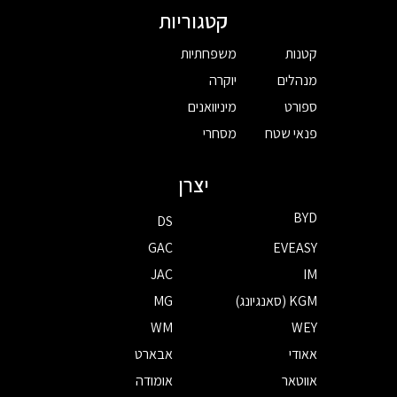
קטגוריות
קטנות
משפחתיות
מנהלים
יוקרה
ספורט
מיניוואנים
פנאי שטח
מסחרי
יצרן
BYD
DS
GAC
EVEASY
JAC
IM
KGM (סאנגיונג)
MG
WM
WEY
אאודי
אבארט
אווטאר
אומודה