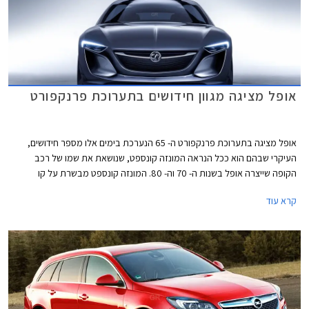
אופל מציגה מגוון חידושים בתערוכת פרנקפורט
אופל מציגה בתערוכת פרנקפורט ה- 65 הנערכת בימים אלו מספר חידושים,
העיקרי שבהם הוא ככל הנראה המונזה קונספט, שנושאת את שמו של רכב
הקופה שייצרה אופל בשנות ה- 70 וה- 80. המונזה קונספט מבשרת על קו
העיצוב העתידי של דגמי אופל החדשים הצפויים בשנים הקרובות. עיצוב המונזה
קרא עוד
קונספט ספורטיבי ועתידני כאשר הסממן הבולט ביותר הוא צמד הדלתות
הנפתחות כלפי מעלה ומפתח כניסה ויציאה רחב לתא נוסעים המרווח, הודות
להיעדרותה של קורה B.