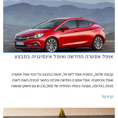
המסירות הכלליות של רכבים בתקופה האמורה גדל בלמעלה מ- 15%. באופן
ריאלי ירדו מסירות אופל השנה והמשמעות היא שחלקה בשוק הרכב בישראל
עומד על פחות מ- 2% והיא ממוקמת במקום ה- 17 בטבלת המסירות. אין ספק
שיבואנית אופל הייתה מעוניינת לראות גידול ניכר במסירות רכבי אופל, בייחוד
נוכח השקת אופל אסטרה החדשה החשובה מאוד עבור היבואנית.
אופל אסטרה החדשה ואופל אינסיגניה במבצע
קבוצת שלמה, יבואנית אופל לישראל, יוצאת במבצע על דגמי אופל אסטרה
ואופל איניסיגניה. אופל אסטרה החדשה שזכתה בתואר מכונית השנה לשנת
2016 באירופה, מוצעת במחיר התחלתי של 131,900 ₪ עם חישוקי סגסוגת
קלה במתנה או לחילופין במסלול 100% מימון ללא ריבית וללא הצמדה. אופל
קרא עוד
אסטרה משווקת עם מנוע טורבו בנזין בנפח 1.4 ליטר המפיק 150 כ"ס ב- 5,000
סל"ד ומומנט מרבי של 25 קג"מ ב- 2,000 סל"ד. המנוע משודך לתיבת 6
הילוכים אוטומטית חדשה ומאפשר תאוצה מאפס למאה קמ"ש תוך 8.9 שניות
וצריכת דלק ממוצעת של 18.2 ק"מ לליטר.