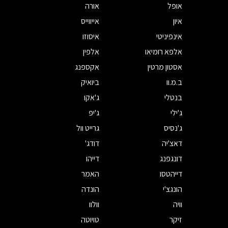
אופל
אורה
איון
אייווייס
אינפיניטי
איסוזו
אלפא רומיאו
אלפין
אסטון מרטין
אקספנג
ב.מ.וו
ביואיק
בנטלי
ג'אקו
ג'ילי
ג'יפ
ג'נסיס
גרייט וול
דאצ'יה
דודג'
דונגפנג
דייהו
דייהטסו
האמר
הונגצ'י
הונדה
וויה
וולוו
זיקר
טויוטה