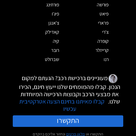
פורשה
פורתינג
פיאט
פיג'ו
פרארי
צ'אנגן
צ'רי
קאדילק
קופרה
קיה
קרייזלר
רובר
רנו
שברולט
מעוניינים ברכישת רכב? הגעתם למקום
הנכון. קבלו מהמומחים שלנו ייעוץ חינם, הכירו
את מבצעי הרכב וקבוצות הרכישה המיוחדות
שלנו.
קבלו מאיתנו בחינם הצעה אטרקטיבית
עכשיו
התקשרו
התקשרו או
מלאו פרטים
ונחזור אליכם בהקדם