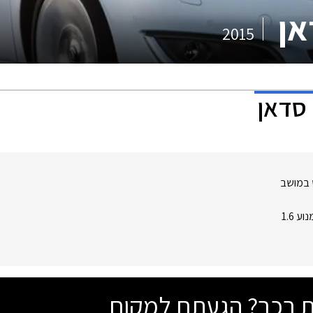
אן
2015
 סדאן
 במושב
ביצועים במנוע 1.6
שת רכב? הגעתם למקום