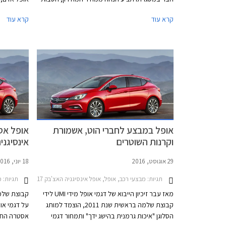
אבזור, ותוכנית מימון בבנק אוצר החייל בריבית
במסגרת המב
קרא עוד
קרא עוד
מקסימלית של פריים מינוס 0.4%. בנוסף תוצע
טיפולים, טר
הלוואה בתנאים מועדפים במסגרת תכנית המימון
חבר ליס. המבצע ייערך בין התאריכים 20.08.2019-
התצוגה של א
17.09.2019 בכל אולמות התצוגה של לובינסקי
ונצרת
ברחבי הארץ.
אופל במבצע לחברי הוט, אשמורת
אופל אס
וקרנות השוטרים
אינסיגנ
29 אוגוסט, 2016
18 יוני, 2016
תגיות:
מבצעי רכב, אופל, אופל אינסיגניה האצ'בק 2014-2017, אופל אדם 2014-2019, אופל אסטרה ברלינה 2012-2019, אופל אסטרה האצ'בק 2016-2019, אופל אסטרה סטיישן 2016-2019, אופל מוקה 2014-2017, אופל מריבה 2014-2017, אופל קורסה 5 דלתות 2015-2019, אשמורת, אשמורת �360קרנות השוטרים
תגיות:
מ
מאז עבר זיכיון הייבוא של דגמי אופל מידי UMI לידי
קבוצת שלמה
קבוצת שלמה בראשית שנת 2011, הוצמד למותג
על דגמי אופ
הסלוגן "איכות גרמנית בהישג ידך" ותמחור דגמי
אסטרה החד