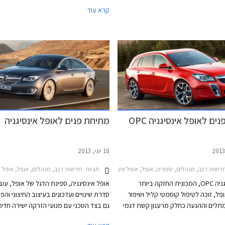
באירופה, מוצעת במחיר התחלתי של
אסטרה ואופל אינסיגניה, נמצאות בסוף חייהן
קרא עוד
131,9 ₪ עם חישוקי סגסוגת קלה במתנה או
להיחשף בדור חדש. עד אז, מקבלות המכוני
לחילופין במסלול 100% מימון ללא ריבית וללא
בדמות מנוע טורבו בנזין שרירי וחסכוני. שתי
ל אסטרה משווקת עם מנוע טורבו בנזין
הגרסאות החדשות מצויידות במנועי טורבו
בנפח 1.4 ליטר המפיק 150 כ"ס ב- 5,000 סל"ד
עם הזרקה ישירה מסדרת IDI
ומומנט מרבי של 25 קג"מ ב- 2,000 סל"ד. המנוע
משופרים ועם זאת חיסכון בדלק ופליטת מז
משודך לתיבת 6 הילוכים אוטומטית חדשה ומאפשר
נמוכה.
תאוצה מאפס למאה קמ"ש תוך 8.9 שניות וצריכת
 ק"מ לליטר.
ם לאופל אינסיגניה OPC
מתיחת פנים לאופל אינסיגניה
18 יוני, 2013
 פרנקפורט
דשות רכב, מנהלים, ספורט, אופל, אופל אינסיגניה OPC האצ'בק 2011-2012תערוכת פרנקפורט
תגיות:
חדשות רכב, מנהלים, אופל, אופל אינסיגניה האצ'בק 2014-2017, אופל אינסיגניה סד
אופל אינסיגניה OPC, המכונית החזקה ביותר
אופל אינסיגניה, ספינת הדגל של אופל, עו
פל, זוכה לטיפול קוסמטי קליל ושיפור
סדרת שינויים ועדכונים בעיצוב החיצוני והפנ
תלים וההנעה כחלק מרענון קשת דגמי
גם בצד הטכני עם מנועי הזרקה ישירה חדשים
שלדה משופר. המכונית תוצג לקהל בתערו