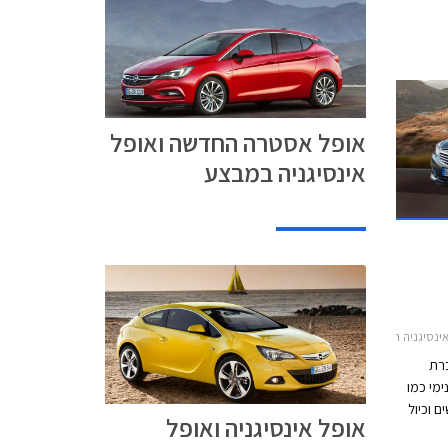
 וצפויות
ות חיזוק
 מתקדמים
S, המאפשרים ביצועים
המים
אופל אסטרה החדשה ואופל
אינסיגניה במבצע
אן 2014-2015אופל אינסיגניה סטיישן -2026
ברת
ימי כמו
 וכיול
אופל אינסיגניה ואופל
כת הרכב