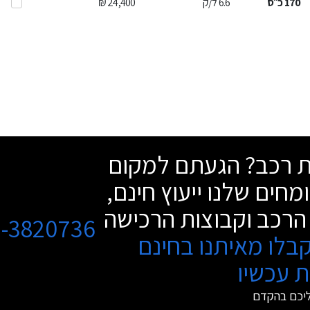
170
כ״ס
6.6
ל/ק
24,400 ₪
שת רכב? הגעתם למקום
מחים שלנו ייעוץ חינם,
הרכב וקבוצות הרכישה
3-3820736
בלו מאיתנו בחינם
 עכשיו
ליכם בהקדם