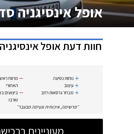
אופל אינסיגניה סד
חוות דעת
אופל אינסיגניה
נוחות נסיעה
מרווח ראש
עיצוב
האחורי
מבחר גרסאות רחב
טורבו
״
מרשימה, איכותית ונעימה מבעבר
״
מעוניינים ברכי