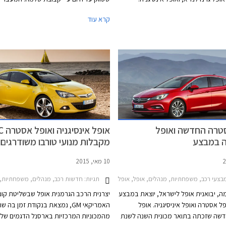
צע יהנו הרוכשים מהנחות, חבילות
כיישור קו למדיניות המשווקים האירופאים, 
קרא עוד
ייד – אין, ומימון. המבצע תקף בין
רכישת המותג הגרמני ע"י קונצרן PSA הצרפתי.
התאריכים 12-14 ביוני 2019, ויערך באולמות
ופל בשורק ראשון לציון, ירושלים, חיפה,
טרה החדשה ואופל
אופל אי
יה במבצע
מקבלות מנועי טורבו משודרגים
10 מאי, 2015
תגיות:
בצעי רכב, משפחתיות, מנהלים, אופל, אופל אינסיגניה האצ'בק 2014-2017אופל אסטרה האצ'בק 2016-2019
חדשות רכב, מנהלים, משפחתיות, אופל, אופל אינסיגניה האצ'בק 14-2017
, יבואנית אופל לישראל, יוצאת במבצע
יצרנית הרכב הגרמנית אופל שבשליטת קונ
ל אסטרה ואופל איניסיגניה. אופל
האמריקאי GM, נמצאת בנקודת זמן בה ש
שה שזכתה בתואר מכונית השנה לשנת
מהמכוניות המרכזיות בארסנל הדגמים שלה