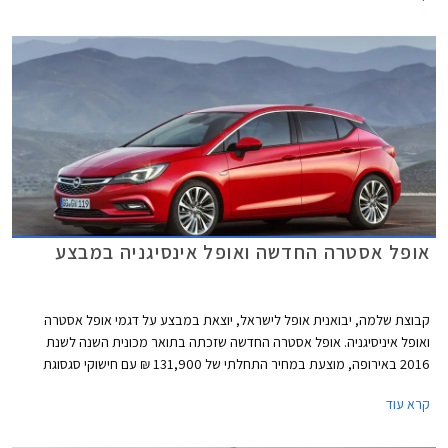
גידול של כ- 5% בלבד לעומת התקופה המקבילה אשתקד, בזמן שכמות
המסירות הכלליות של רכבים בתקופה האמורה גדל בלמעלה מ- 15%. באופן
ריאלי ירדו מסירות אופל השנה והמשמעות היא שחלקה בשוק הרכב בישראל
עומד על פחות מ- 2% והיא ממוקמת במקום ה- 17 בטבלת המסירות. אין ספק
שיבואנית אופל הייתה מעוניינת לראות גידול ניכר במסירות רכבי אופל, בייחוד
נוכח השקת אופל אסטרה החדשה החשובה מאוד עבור היבואנית.
אופל אסטרה החדשה ואופל אינסיגניה במבצע
קבוצת שלמה, יבואנית אופל לישראל, יוצאת במבצע על דגמי אופל אסטרה
ואופל איניסיגניה. אופל אסטרה החדשה שזכתה בתואר מכונית השנה לשנת
2016 באירופה, מוצעת במחיר התחלתי של 131,900 ₪ עם חישוקי סגסוגת
קלה במתנה או לחילופין במסלול 100% מימון ללא ריבית וללא הצמדה. אופל
קרא עוד
אסטרה משווקת עם מנוע טורבו בנזין בנפח 1.4 ליטר המפיק 150 כ"ס ב- 5,000
סל"ד ומומנט מרבי של 25 קג"מ ב- 2,000 סל"ד. המנוע משודך לתיבת 6