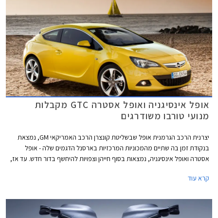
הילוכים אוטומטית חדשה ומאפשר תאוצה מאפס למאה קמ"ש תוך 8.9 שניות
וצריכת דלק ממוצעת של 18.2 ק"מ לליטר.
אופל אינסיגניה ואופל אסטרה GTC מקבלות
מנועי טורבו משודרגים
יצרנית הרכב הגרמנית אופל שבשליטת קונצרן הרכב האמריקאי GM, נמצאת
בנקודת זמן בה שתיים מהמכוניות המרכזיות בארסנל הדגמים שלה - אופל
אסטרה ואופל אינסיגניה, נמצאות בסוף חייהן וצפויות להיחשף בדור חדש. עד אז,
מקבלות המכוניות חיזוק בדמות מנוע טורבו בנזין שרירי וחסכוני. שתי הגרסאות
קרא עוד
החדשות מצויידות במנועי טורבו מתקדמים עם הזרקה ישירה מסדרת SIDI,
המאפשרים ביצועים משופרים ועם זאת חיסכון בדלק ופליטת מזהמים נמוכה.