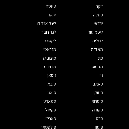
זיקר
טויוטה
טסלה
יגואר
יונדאי
לינק אנד קו
ליפמוטור
לנד רובר
לנצ'יה
לקסוס
מאזדה
מזראטי
מיני
מיצובישי
מקסוס
מרצדס
ניו
ניסאן
סאאב
סובארו
סוזוקי
סיאט
סיטרואן
סמארט
סקודה
סקייוול
סרס
פאריזון
פוטון
פולסטאר