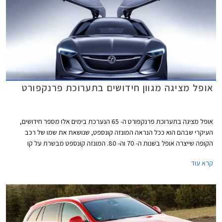
אופל מציגה מגוון חידושים בתערוכת פרנקפורט
אופל מציגה בתערוכת פרנקפורט ה- 65 הנערכת בימים אלו מספר חידושים,
העיקרי שבהם הוא ככל הנראה המונזה קונספט, שנושאת את שמו של רכב
הקופה שייצרה אופל בשנות ה- 70 וה- 80. המונזה קונספט מבשרת על קו
העיצוב העתידי של דגמי אופל החדשים הצפויים בשנים הקרובות. עיצוב המונזה
קרא עוד
קונספט ספורטיבי ועתידני כאשר הסממן הבולט ביותר הוא צמד הדלתות
הנפתחות כלפי מעלה ומפתח כניסה ויציאה רחב לתא נוסעים המרווח, הודות
להיעדרותה של קורה B.