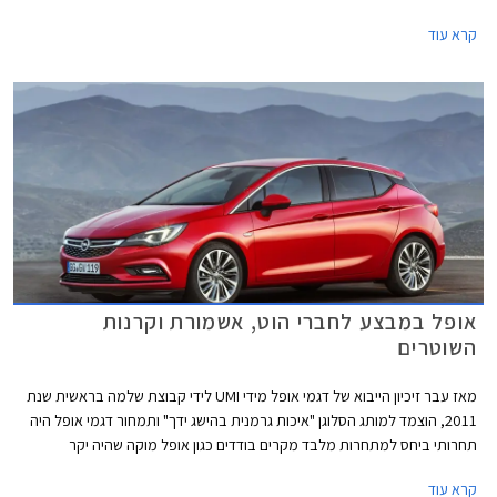
הגרמני ע"י קונצרן PSA הצרפתי.
קרא עוד
אופל במבצע לחברי הוט, אשמורת וקרנות
השוטרים
מאז עבר זיכיון הייבוא של דגמי אופל מידי UMI לידי קבוצת שלמה בראשית שנת
2011, הוצמד למותג הסלוגן "איכות גרמנית בהישג ידך" ותמחור דגמי אופל היה
תחרותי ביחס למתחרות מלבד מקרים בודדים כגון אופל מוקה שהיה יקר
בתחילת שיווקו אך מחירו הוזל עם השקת גרסת בסיס חדשה. מתחילת השנה ועד
קרא עוד
לסוף חודש יולי האחרון מסרה אופל בישראל 3,640 רכבים (לא כולל מוניות),