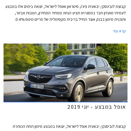
קבוצת לובינסקי, יבואנית פיג'ו, סיטרואן ואופל לישראל, יוצאת בימים אלו במבצע
לעמיתי מועדון חבר במסגרתו תציע הנחה ממחיר המחירון, הטבות אבזור,
ותוכנית מימון בבנק אוצר החייל בריבית מקסימלית של פריים מינוס 0.4%.
בנוסף תוצע הלוואה בתנאים מועדפים במסגרת תכנית המימון חבר ליס. המבצע
קרא עוד
ייערך בין התאריכים 20.08.2019-17.09.2019 בכל אולמות התצוגה של
לובינסקי ברחבי הארץ.
אופל במבצע - יוני 2019
קבוצת לוביסנקי, יבואנית אופל לישראל, יוצאת במבצע מימון תחת הכותרת