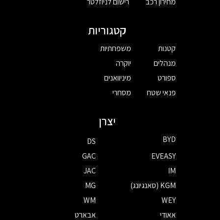
מחירון רכב
רישום לניוזלטר
קטגוריות
קטנות
משפחתיות
מנהלים
יוקרה
ספורט
מיניוואנים
פנאי שטח
מסחרי
יצרן
BYD
DS
GAC
EVEASY
JAC
IM
KGM (סאנגיונג)
MG
WM
WEY
אאודי
אבארט