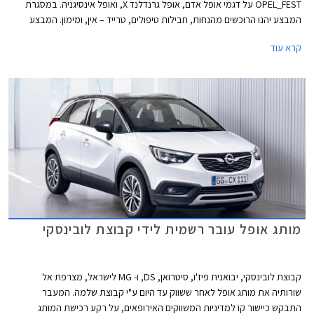
OPEL_FEST על דגמי אופל אדם, אופל גרנדלנד X, ואופל אינסיגניה. במסגרת
המבצע יהנו הרוכשים מהנחות, חבילות טיפולים, טרייד – אין, ומימון. המבצע
תקף בין התאריכים 12-14 ביוני 2019, ויערך באולמות התצוגה של אופל בשורק
קרא עוד
ראשון לציון, ירושלים, חיפה, ונצרת
מותג אופל עובר רשמית לידי קבוצת לובינסקי
קבוצת לובינסקי, יבואנית פיז'ו, סיטרואן, DS, ו- MG לישראל, מצרפת אל
שורותיה את מותג אופל לאחר ששווק עד היום ע"י קבוצת שלמה. המעבר
התבקש כיישור קו למדיניות המשווקים האירופאים, על רקע רכישת המותג