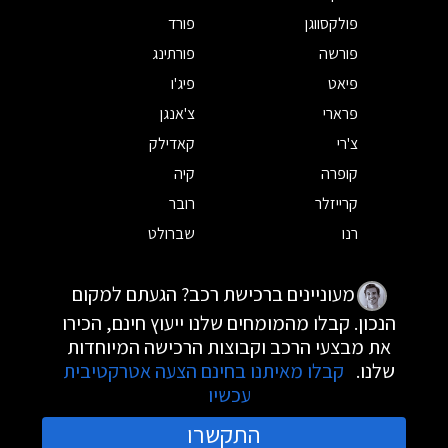
פולקסווגן
פורד
פורשה
פורתינג
פיאט
פיג'ו
פרארי
צ'אנגן
צ'רי
קאדילק
קופרה
קיה
קרייזלר
רובר
רנו
שברולט
מעוניינים ברכישת רכב? הגעתם למקום
הנכון. קבלו מהמומחים שלנו ייעוץ חינם, הכירו
את מבצעי הרכב וקבוצות הרכישה המיוחדות
שלנו.
קבלו מאיתנו בחינם הצעה אטרקטיבית
עכשיו
התקשרו