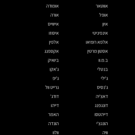
אווטאר
אומודה
אופל
אורה
איון
אייווייס
אינפיניטי
איסוזו
אלפא רומיאו
אלפין
אסטון מרטין
אקספנג
ב.מ.וו
ביואיק
בנטלי
ג'אקו
ג'ילי
ג'יפ
ג'נסיס
גרייט וול
דאצ'יה
דודג'
דונגפנג
דייהו
דייהטסו
האמר
הונגצ'י
הונדה
וויה
וולוו