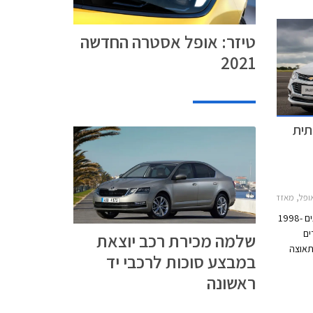
טיזר: אופל אסטרה החדשה
2021
תית
, פולקסווגן גולף 5 דלתות 2017-2021, מאזדה 3 2017-2019, שברולט קרוז סדאן 2016-2019, סקודה אוקטביה 2017-2020, סיאט לאון 2017-2020המשפחתית בעלת התאוצה הטובה ביותר
לדור רביעי של גולף GTI, אשר יוצר בין השנים 1998-
נפח 1.8 ליטרים
שלמה מכירת רכב יוצאת
ה תאוצה
במבצע סוכות לרכבי יד
הקלאסי 0-100 קמ"ש עם
ראשונה
ותם שנים
היו רק 100 כ"ס שסיפקו נתון תאוצה 0-100 קמ"ש
שבה הגולף