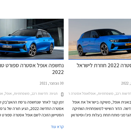
וזרת לישראל
נחשפה אופל אסטרה ספורט טו
2022
30 נובמבר, 2021
לאי רכב
דשות רכב, משפחתיות, אופלאופל אסטרה האצ'בק 2022-2026
תגיות:
חדשות רכב, משפחתיות, אופל, אופל אסטרה סטיישן 16-2019
יבואנית אופל, משיקה בישראל את אופל
זמן קצר לאחר שנחשפה גרסת ההאצ'בק ש
שה. הדור השישי למשפחתית הוותיקה
אסטרה החדשה 2022, הגיע תורה של גר
גרמני פותח תחת בעלות פיג'ו וסיטרואן
הסטיישן הזוכה לשם אופל אסטרה ספורט טו
וחולק שלדה ומכלולים עם פיג'ו 308 החדשה שעדיין
למרות מגמת המעבר לרכבי פנאי, משפחת
קרא עוד
רכה אלינו. כחלק מהמיתוג החדש
קומפקטיות עדיין זוכות לביקוש גבוה בשוק