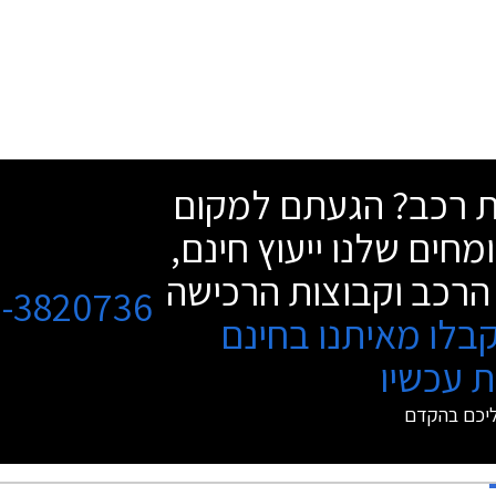
שת רכב? הגעתם למקום
מחים שלנו ייעוץ חינם,
הרכב וקבוצות הרכישה
3-3820736
בלו מאיתנו בחינם
 עכשיו
ליכם בהקדם