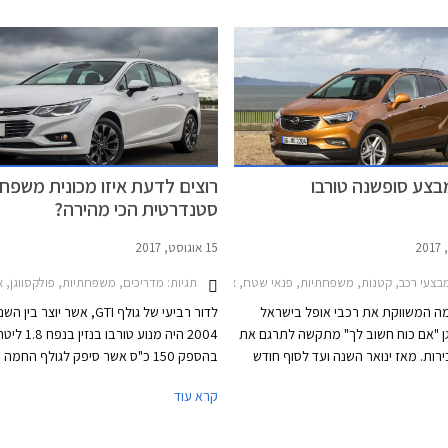
בצע סופשנה טורבו
רוצים לדעת איזו מכונית משפח
סטנדרטית הכי מהירה?
15 אוגוסט, 2017
תגיות:
צעי רכב, קטנות, משפחתיות, פנאי שטח, אופל, אופל אסטרה האצ'בק 2016-2019, אופל אדם 2014-2019, אופל מוקה X 2017-2019מבצע אופל אוקטובר 2017
מדריכים, משפחתיות, פולקסווגן, אופל, מאזדה, שברולט, סקודה, סיאט, אופל אסטרה האצ'בק 2016-2019
ה המשווקת את רכבי אופל בישראל
ן "אם כוח חשוב לך" מתקשה לתרגם את
2004 היה מנוע טורבו בנזין ב
ירות. מאז ינואר השנה ועד לסוף חודש
בהספק 150 כ"ס אשר סיפק לגולף החמ
ספטמבר ירדו מכירות אופל בארץ בכ- 21.6%
של 8.5 שניות במיאוץ 
קרא עוד
ופה המקבילה אשתקד והיא ממוקמת
תיבת הילוכים ידנית. לגולף הסטנדרטית בא
במקום ה- 21 בטבלת המכירות של יצרניות הרכב
בארץ, עם 3,364 מסירות רכבים בלבד מתחילת
תוך 12.9 שניות ארוכות. בזמנים ההם נח