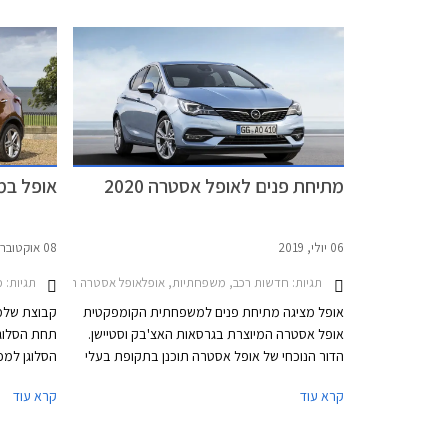
מתיחת פנים לאופל אסטרה 2020
אופל במ
06 יולי, 2019
08 אוקטובר, 2017
תגיות:
חדשות רכב, משפחתיות, אופלאופל אסטרה האצ'בק 2016-2019
תגיות:
מב
אופל מציגה מתיחת פנים למשפחתית הקומפקטית
קבוצת שלמ
אופל אסטרה המיוצרת בגרסאות האצ'בק וסטיישן.
תחת הסלוג
הדור הנוכחי של אופל אסטרה תוכנן בתקופת בעלי
הסלוגן למכ
הבית הקודמים של אופל - ג'נרל מוטורס, והוא חולק
קרא עוד
קרא עוד
שלדה ומכלולים עם שברולט קרוז.
לעומת התק