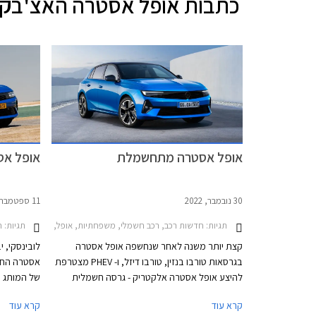
כתבות
אופל אסטרה האצ'בק
אופל אסטרה מתחשמלת
אופל אסטרה 2022 ח
30 נובמבר, 2022
11 ספטמבר, 2022
תגיות:
תגיות:
חדשות רכב, רכב חשמלי, משפחתיות, אופל, אופל אסטרה האצ'בק 2022-2026חשמ
ח
קצת יותר משנה לאחר שנחשפה אופל אסטרה
לובינסקי, 
בגרסאות טורבו בנזין, טורבו דיזל, ו- PHEV מצטרפת
אסטרה החד
להיצע אופל אסטרה אלקטריק - גרסה חשמלית
של המותג ה
מלאה ראשונה בהיסטוריה של אופל אסטרה. לא
קרא עוד
קרא עוד
מדובר בהפתעה שכן האסטרטגיה של מותגי אופל,
מתעכבת בד