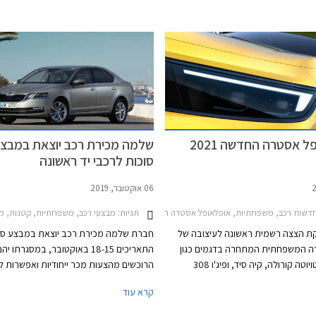
פל בישראל, תוצע אופל אסטרה ברמת
האירופאי - המגרש הביתי של אופל אסטרה,
עשירה ביחס למקובל, אולם בשל כך
גרסאות הסטיישן נהנות שם מקהל רוכשים 
חיר גבוה העומד על 158,990 ₪.
פל אסטרה החדשה 2021
שלמה מכירת רכב יוצאת במבצ
סוכות לרכבי יד ראשונה
06 אוקטובר, 2019
דשות רכב, משפחתיות, אופלאופל אסטרה האצ'בק 2022-2026
תגיות:
מבצעי רכב, משפחתיות, קטנות, מאזדה, יונדאי, אופל, סקודה, אופל אסט
ת הצצה רשמית ראשונה לעיצובה של
חברת שלמה מכירת רכב יוצאת במבצע סוכ
ה המשפחתית המתחרה בדגמים כגון
התאריכים 18-15 באוקטובר, במסגרתו יהנ
מאזדה 3, טויוטה קורולה, קיה סיד, ופיג'ו 308
הרוכשים מהצעות מכר ייחודיות ואפשרות לט
לקת עמה פלטפורמה. בשלב זה
לרכבי יד ראשונה
קרא עוד
רנית בפרטים אך מדווחת כי לראשונה
המכירה של קבוצת שלמה.
ם עם יחידות הנעה היברידיות.