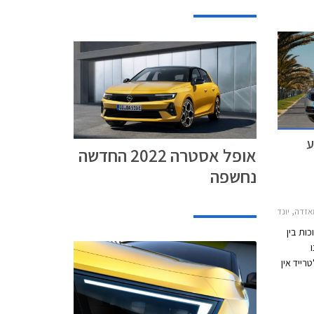
 וגם
משמעותי.
ע
אופל אסטרה 2022 החדשה
נחשפה
רה ברלינה 2012-2019, מאזדה 2 חמש דלתות 2015-2017, יונדאי i25 2011-2018סקודה אוקטביה 2013-2017
ות בין
ו
רייד אין
. המבצע ייערך בכל 36 סניפי