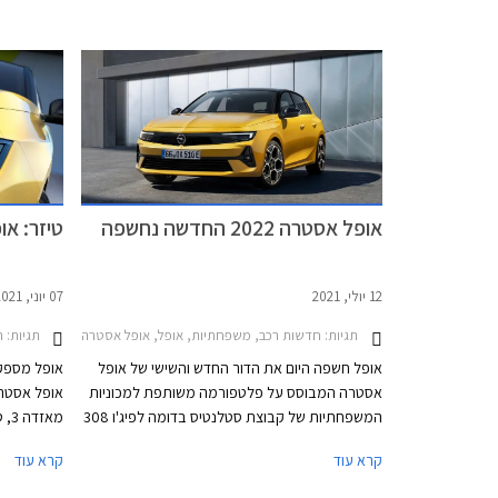
סיטרואן, ופיג'ו מבית סטלנטיס היא הצעת גרסאות
שעוברת או
חשמליות למרבית הדגמים, האחות פיג'ו 308 כבר
אבזור אחת 
הוצגה בגרסה חשמלית מוקדם יותר השנה.
הוצמד לה תג מ
אופל אסטרה 2022 החדשה נחשפה
טיזר: או
12 יולי, 2021
07 יוני, 2021
תגיות:
חדשות רכב, משפחתיות, אופל, אופל אסטרה האצ'בק 2022-2026אופל אסטרה 2022
תגיות:
ח
אופל חשפה היום את הדור החדש והשישי של אופל
אופל מספק
אסטרה המבוסס על פלטפורמה משותפת למכוניות
אופל אסטר
המשפחתיות של קבוצת סטלנטיס בדומה לפיג'ו 308
החדשה. הדגם החדש מציג את שפת העיצוב
החדשה החו
קרא עוד
קרא עוד
העדכנית של המותג ויוצע בין היתר עם שתי יחידות
ממעיטה היצ
הנעה מסוג פלאג-אין הייבריד (PHEV).
יוצע הדגם ג