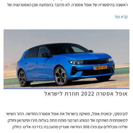
ראשונה בהיסטוריה של אופל אסטרה. לא מדובר בהפתעה שכן האסטרטגיה של
מותגי אופל, סיטרואן, ופיג'ו מבית סטלנטיס היא הצעת גרסאות חשמליות
קרא עוד
למרבית הדגמים, האחות פיג'ו 308 כבר הוצגה בגרסה חשמלית מוקדם יותר
השנה.
אופל אסטרה 2022 חוזרת לישראל
לובינסקי, יבואנית אופל, משיקה בישראל את אופל אסטרה החדשה. הדור השישי
למשפחתית הוותיקה של המותג הגרמני פותח תחת בעלות פיג'ו וסיטרואן וחולק
שלדה ומכלולים עם פיג'ו 308 החדשה שעדיין מתעכבת בדרכה אלינו. כחלק