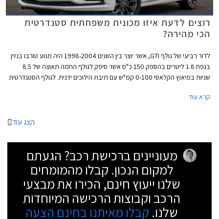
רוצים לדעת איזו מכונית משפחתית סטנדרטית
הכי מהירה?
לדור רביעי של גולף GTI, אשר יוצר בין השנים 1998-2004 היה מנוע טורבו בנזין
בנפח 1.8 ליטרים בהספק 150 כ"ס אשר סיפק לגולף החמה תאוצה של 8.5
שניות במיאוץ הקלאסי 0-100 קמ"ש עם תיבת הילוכים ידנית. לגולף הסטנדרטית
באותם שנים היו רק 100 כ"ס שסיפקו נתון תאוצה 0-100 קמ"ש תוך 12.9 שניות
קרא עוד
ארוכות. בזמנים ההם נחשבה הגולף GTI לבעלת נתונים מרשימים, אשר הקנו לה
מקום מכובד בצמרת מכוניות ההוט האצ'. נזכיר כי לגולף GTI המודרנית מנוע
בהספק 230 כ"ס ונתון תאוצה 0-100 תוך 6.5 שניות.
הצג עוד
מעוניינים ברכישת רכב? הגעתם
למקום הנכון. קבלו מהמומחים
שלנו ייעוץ חינם, הכירו את מבצעי
הרכב וקבוצות הרכישה המיוחדות
שלנו.
קבלו מאיתנו בחינם הצעה