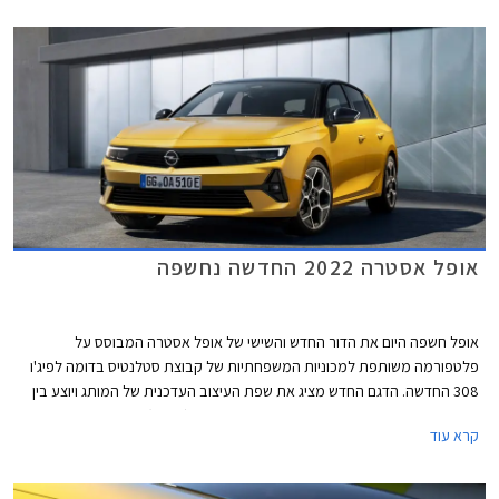
אופל אסטרה 2022 החדשה נחשפה
אופל חשפה היום את הדור החדש והשישי של אופל אסטרה המבוסס על
פלטפורמה משותפת למכוניות המשפחתיות של קבוצת סטלנטיס בדומה לפיג'ו
308 החדשה. הדגם החדש מציג את שפת העיצוב העדכנית של המותג ויוצע בין
היתר עם שתי יחידות הנעה מסוג פלאג-אין הייבריד (PHEV).
קרא עוד