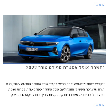
מהמיתוג החדש שעוברת אופל בישראל, תוצע אופל אסטרה ברמת אבזור אחת
קרא עוד
עשירה ביחס למקובל, אולם בשל כך הוצמד לה תג מחיר גבוה העומד על
158,990 ₪.
נחשפה אופל אסטרה ספורט טורר 2022
זמן קצר לאחר שנחשפה גרסת ההאצ'בק של אופל אסטרה החדשה 2022, הגיע
תורה של גרסת הסטיישן הזוכה לשם אופל אסטרה ספורט טורר. למרות מגמת
המעבר לרכבי פנאי, משפחתיות קומפקטיות עדיין זוכות לביקוש גבוה בשוק
הרכב האירופאי - המגרש הביתי של אופל אסטרה, וגם גרסאות הסטיישן נהנות
קרא עוד
שם מקהל רוכשים משמעותי.