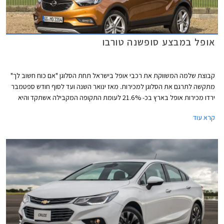
אופל במבצע סופשנה טורבו
קבוצת שלמה המשווקת את רכבי אופל בישראל תחת הסלוגן "אם כוח חשוב לך"
מתקשה לתרגם את הסלוגן למכירות. מאז ינואר השנה ועד לסוף חודש ספטמבר
ירדו מכירות אופל בארץ בכ- 21.6% לעומת התקופה המקבילה אשתקד והיא
ממוקמת במקום ה- 21 בטבלת המכירות של יצרניות הרכב בארץ, עם 3,364
קרא עוד
מסירות רכבים בלבד מתחילת השנה.