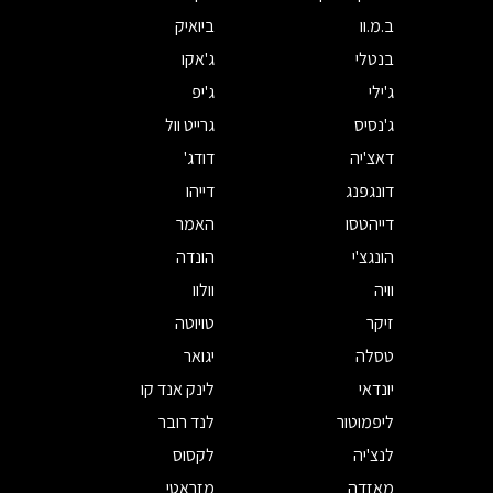
ב.מ.וו
ביואיק
בנטלי
ג'אקו
ג'ילי
ג'יפ
ג'נסיס
גרייט וול
דאצ'יה
דודג'
דונגפנג
דייהו
דייהטסו
האמר
הונגצ'י
הונדה
וויה
וולוו
זיקר
טויוטה
טסלה
יגואר
יונדאי
לינק אנד קו
ליפמוטור
לנד רובר
לנצ'יה
לקסוס
מאזדה
מזראטי