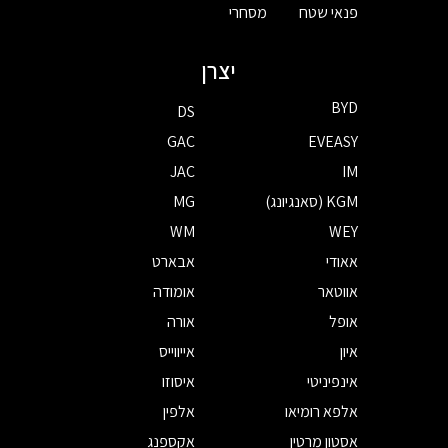
פנאי שטח
מסחרי
יצרן
BYD
DS
GAC
EVEASY
JAC
IM
KGM (סאנגיונג)
MG
WM
WEY
אאודי
אבארט
אווטאר
אומודה
אופל
אורה
איון
אייווייס
אינפיניטי
איסוזו
אלפא רומיאו
אלפין
אסטון מרטין
אקספנג