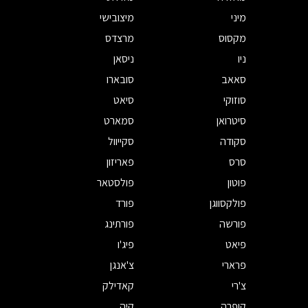
מיני
מיצובישי
מקסוס
מרצדס
ניו
ניסאן
סאאב
סובארו
סוזוקי
סיאט
סיטרואן
סמארט
סקודה
סקייוול
סרס
פאריזון
פוטון
פולסטאר
פולקסווגן
פורד
פורשה
פורתינג
פיאט
פיג'ו
פרארי
צ'אנגן
צ'רי
קאדילק
קופרה
קיה