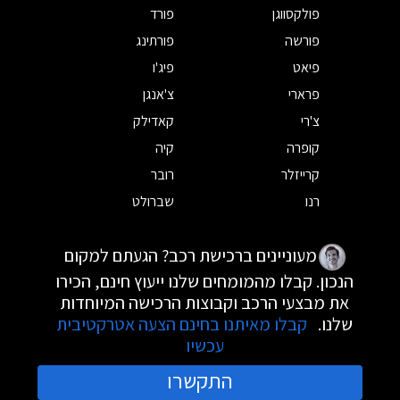
פולקסווגן
פורד
פורשה
פורתינג
פיאט
פיג'ו
פרארי
צ'אנגן
צ'רי
קאדילק
קופרה
קיה
קרייזלר
רובר
רנו
שברולט
מעוניינים ברכישת רכב? הגעתם למקום
הנכון. קבלו מהמומחים שלנו ייעוץ חינם, הכירו
את מבצעי הרכב וקבוצות הרכישה המיוחדות
שלנו.
קבלו מאיתנו בחינם הצעה אטרקטיבית
עכשיו
התקשרו