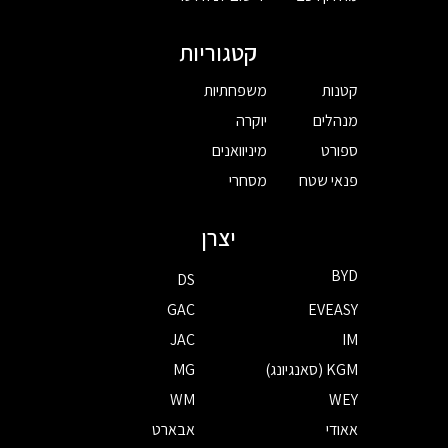
קטגוריות
קטנות
משפחתיות
מנהלים
יוקרה
ספורט
מיניוואנים
פנאי שטח
מסחרי
יצרן
BYD
DS
GAC
EVEASY
JAC
IM
KGM (סאנגיונג)
MG
WM
WEY
אאודי
אבארט