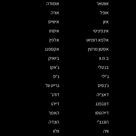
אווטאר
אומודה
אופל
אורה
איון
אייווייס
אינפיניטי
איסוזו
אלפא רומיאו
אלפין
אסטון מרטין
אקספנג
ב.מ.וו
ביואיק
בנטלי
ג'אקו
ג'ילי
ג'יפ
ג'נסיס
גרייט וול
דאצ'יה
דודג'
דונגפנג
דייהו
דייהטסו
האמר
הונגצ'י
הונדה
וויה
וולוו