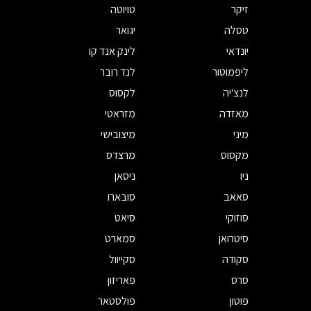
זיקר
טויוטה
טסלה
יגואר
יונדאי
לינק אנד קו
ליפמוטור
לנד רובר
לנצ'יה
לקסוס
מאזדה
מזראטי
מיני
מיצובישי
מקסוס
מרצדס
ניו
ניסאן
סאאב
סובארו
סוזוקי
סיאט
סיטרואן
סמארט
סקודה
סקייוול
סרס
פאריזון
פוטון
פולסטאר