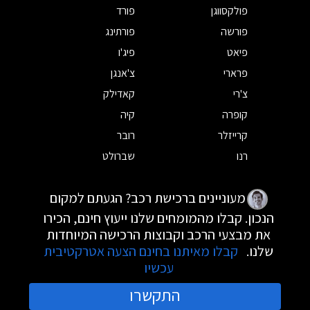
פולקסווגן
פורד
פורשה
פורתינג
פיאט
פיג'ו
פרארי
צ'אנגן
צ'רי
קאדילק
קופרה
קיה
קרייזלר
רובר
רנו
שברולט
מעוניינים ברכישת רכב? הגעתם למקום
הנכון. קבלו מהמומחים שלנו ייעוץ חינם, הכירו
את מבצעי הרכב וקבוצות הרכישה המיוחדות
שלנו.
קבלו מאיתנו בחינם הצעה אטרקטיבית
עכשיו
התקשרו