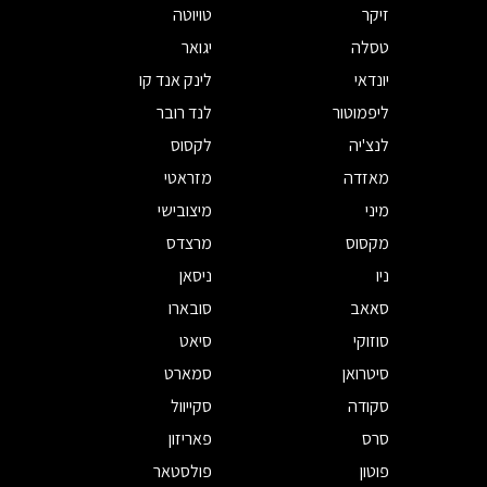
זיקר
טויוטה
טסלה
יגואר
יונדאי
לינק אנד קו
ליפמוטור
לנד רובר
לנצ'יה
לקסוס
מאזדה
מזראטי
מיני
מיצובישי
מקסוס
מרצדס
ניו
ניסאן
סאאב
סובארו
סוזוקי
סיאט
סיטרואן
סמארט
סקודה
סקייוול
סרס
פאריזון
פוטון
פולסטאר