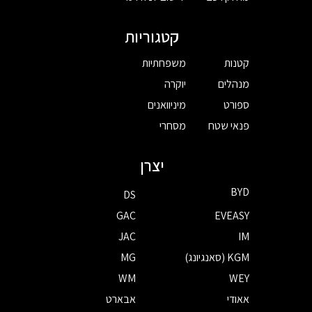
קטגוריות
קטנות
משפחתיות
מנהלים
יוקרה
ספורט
מיניוואנים
פנאי שטח
מסחרי
יצרן
BYD
DS
GAC
EVEASY
JAC
IM
KGM (סאנגיונג)
MG
WM
WEY
אאודי
אבארט