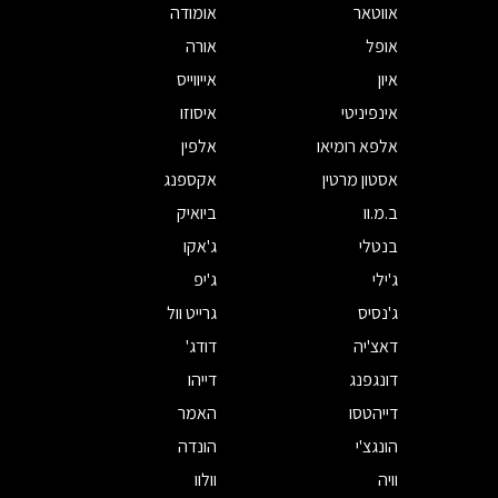
אווטאר
אומודה
אופל
אורה
איון
אייווייס
אינפיניטי
איסוזו
אלפא רומיאו
אלפין
אסטון מרטין
אקספנג
ב.מ.וו
ביואיק
בנטלי
ג'אקו
ג'ילי
ג'יפ
ג'נסיס
גרייט וול
דאצ'יה
דודג'
דונגפנג
דייהו
דייהטסו
האמר
הונגצ'י
הונדה
וויה
וולוו