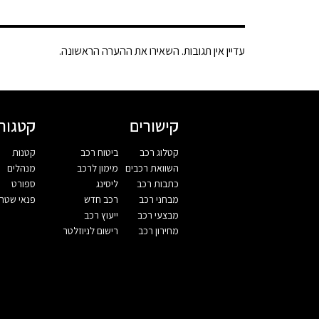
עדיין אין תגובות. השאירו את ההערה הראשונה.
קישורים
קטגורי
קטלוג רכב
ביטוח רכב
קטנות
השוואת רכבים
מימון לרכב
מנהלים
כתבות רכב
ליסינג
ספורט
מבחני רכב
רכב חדש
פנאי שטח
מבצעי רכב
ייעוץ רכב
מחירון רכב
רישום לניוזלטר