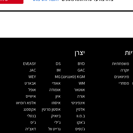
ות
יצרן
משפחתיות
BYD
DS
EVEASY
יוקרה
GAC
IM
JAC
מיניוואנים
KGM (סאנגיונג)
MG
WEY
מסחרי
WM
אאודי
אבארט
אווטאר
אומודה
אופל
אורה
איון
אייווייס
אינפיניטי
איסוזו
אלפא רומיאו
אלפין
אסטון מרטין
אקספנג
ב.מ.וו
ביואיק
בנטלי
ג'אקו
ג'ילי
ג'יפ
ג'נסיס
גרייט וול
דאצ'יה