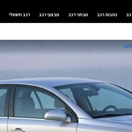
כב
כתבות רכב
מבחני רכב
מבצעי רכב
רכב חשמלי