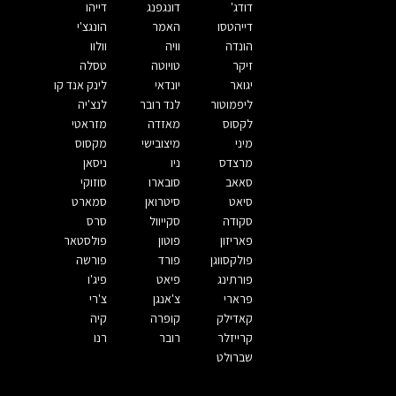
דודג'
דונגפנג
דייהו
דייהטסו
האמר
הונגצ'י
הונדה
וויה
וולוו
זיקר
טויוטה
טסלה
יגואר
יונדאי
לינק אנד קו
ליפמוטור
לנד רובר
לנצ'יה
לקסוס
מאזדה
מזראטי
מיני
מיצובישי
מקסוס
מרצדס
ניו
ניסאן
סאאב
סובארו
סוזוקי
סיאט
סיטרואן
סמארט
סקודה
סקייוול
סרס
פאריזון
פוטון
פולסטאר
פולקסווגן
פורד
פורשה
פורתינג
פיאט
פיג'ו
פרארי
צ'אנגן
צ'רי
קאדילק
קופרה
קיה
קרייזלר
רובר
רנו
שברולט