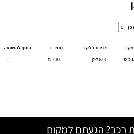
פק
צריכת דלק
מחיר
הוסף להשוואה
1
כ״ס
8.13
ל/ק
7,100 ₪
שת רכב? הגעתם למקום