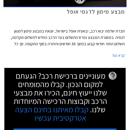
מבצע מימון לדגמי אופל
חברת שלמה יבוא רכב, יבואנית אופל בישראל, יוצאת במבצע מימון למגוון
דגמיה. במסגרת המבצע נפרס התשלום בעד הרכב החדש לתשלום מקדמה,
תשלום החזר חודשי קבוע במשך 36 חודשים והיתרה בסוף התקופה. סך כל
ההחזר עומד על מחירון הרכב הרשמי של היבואן. להלן דוגמאות להצעות פריסת
קרא עוד
התשלום לדגמים השונים:
מעוניינים ברכישת רכב? הגעתם
למקום הנכון. קבלו מהמומחים
שלנו ייעוץ חינם, הכירו את מבצעי
הרכב וקבוצות הרכישה המיוחדות
שלנו.
קבלו מאיתנו בחינם הצעה
אטרקטיבית עכשיו