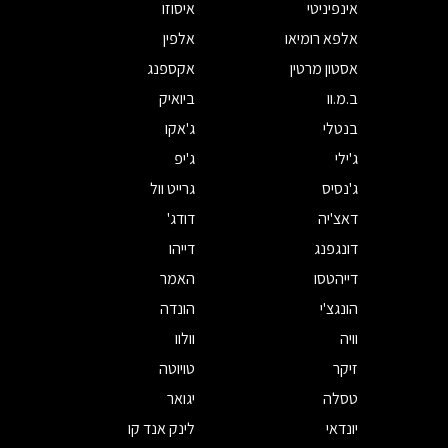
אינפיניטי
איסוזו
אלפא רומיאו
אלפין
אסטון מרטין
אקספנג
ב.מ.וו
ביואיק
בנטלי
ג'אקו
ג'ילי
ג'יפ
ג'נסיס
גרייט וול
דאצ'יה
דודג'
דונגפנג
דייהו
דייהטסו
האמר
הונגצ'י
הונדה
וויה
וולוו
זיקר
טויוטה
טסלה
יגואר
יונדאי
לינק אנד קו