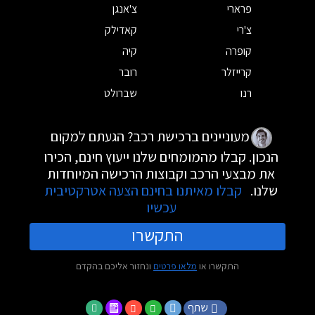
פרארי
צ'אנגן
צ'רי
קאדילק
קופרה
קיה
קרייזלר
רובר
רנו
שברולט
מעוניינים ברכישת רכב? הגעתם למקום
הנכון. קבלו מהמומחים שלנו ייעוץ חינם, הכירו
את מבצעי הרכב וקבוצות הרכישה המיוחדות
שלנו.
קבלו מאיתנו בחינם הצעה אטרקטיבית
עכשיו
התקשרו
התקשרו או
מלאו פרטים
ונחזור אליכם בהקדם
שתף