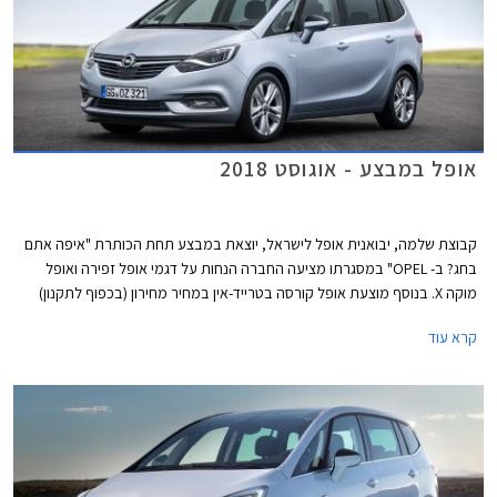
אופל במבצע - אוגוסט 2018
קבוצת שלמה, יבואנית אופל לישראל, יוצאת במבצע תחת הכותרת "איפה אתם
בחג? ב- OPEL" במסגרתו מציעה החברה הנחות על דגמי אופל זפירה ואופל
מוקה X. בנוסף מוצעת אופל קורסה בטרייד-אין במחיר מחירון (בכפוף לתקנון)
ותשלום היתרה בתנאי מימון אטרקטיביים בהתאמה אישית לצרכי הלקוח.
קרא עוד
המבצע תקף עד לתאריך 1 באוקטובר 2018 או עד גמר המלאי העומד על 50
רכבים.