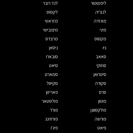
ליפמוטור
לנד רובר
לנצ'יה
לקסוס
מאזדה
מזראטי
מיני
מיצובישי
מקסוס
מרצדס
ניו
ניסאן
סאאב
סובארו
סוזוקי
סיאט
סיטרואן
סמארט
סקודה
סקייוול
סרס
פאריזון
פוטון
פולסטאר
פולקסווגן
פורד
פורשה
פורתינג
פיאט
פיג'ו