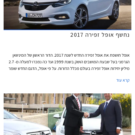
נחשף אופל זפירה 2017
אופל חושפת את אופל זפירה החדש לשנת 2017. הדור הראשון של המיניוואן
הגרמני בעל שבעת המושבים הושק בשנת 1999 ועד כה נמכרו למעלה מ- 2.7
מיליון יחידות אופל זפירה בעולם מכלל הדורות. על פי אופל, הדגם החדש שומר
על התכונות שהפכו את הדגם המקורי לכה מוצלח כגון מערכת המושבים
קרא עוד
המודולרית Flex7, מרחב פנימי נדיב ונוחות נסיעה מצויינת.