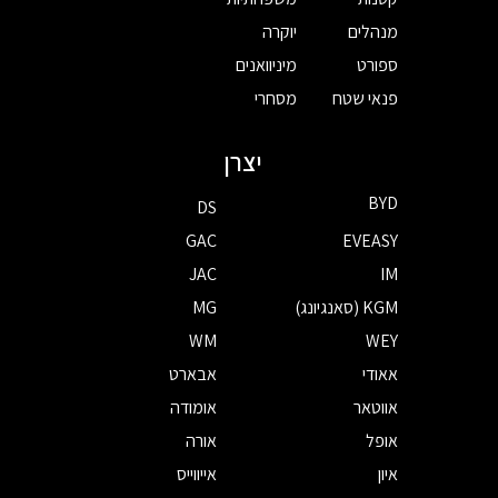
מנהלים
יוקרה
ספורט
מיניוואנים
פנאי שטח
מסחרי
יצרן
BYD
DS
GAC
EVEASY
JAC
IM
KGM (סאנגיונג)
MG
WM
WEY
אאודי
אבארט
אווטאר
אומודה
אופל
אורה
איון
אייווייס