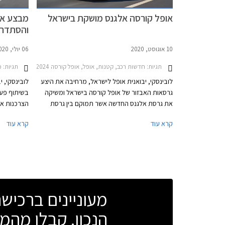
אופל קורסה אלגנס מושקת בישראל
מבצע או
והסתדרות 
10 אוגוסט, 2020
06 יולי, 2020
תגיות:
חדשות רכב, קטנות, אופל, אופל קורסה 2020-2024מחירון רכב
תגיות:
מבצ
לובינסקי, יבואנית אופל לישראל, מרחיבה את היצע
לובינסקי, 
גרסאות האבזור של אופל קורסה בישראל ומשיקה
בשיתוף פעו
את גרסת אלגנס החדשה אשר תמוקם בין גרסת
הצרכנות אש
אדישן פלוס לגרסת GS Line הבכירה. בהשוואה
במסגרת המב
קרא עוד
קרא עוד
לגרסת הכניסה אדישן פלוס, מוסיפה גרסת אלגנס
אבזור בטיחות הכולל מערכת בלימה אוטונומית
הפועלת בטווח מוגדל עד 140 קמ״ש, התרעה
האשראי של 
ובלימה אוטונומית בזיהוי רכב דו-גלגלי, שמירה
יתקיים בכל
אקטיבית על נתיב הנסיעה, בקרת שיוט אדפטיבית
בין התאריכים 05.08.2020 – 020
הכוללת פונקציית עצירה, ניטור שטחים מתים,
מעוניינים ברכי
ומערכת לזיהוי תמרורים.
הנכון. קבלו מהמו