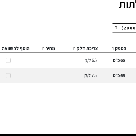
הספק
צריכת דלק
מחיר
הוסף להשוואה
65
כ״ס
6.5
ל/ק
65
כ״ס
7.5
ל/ק