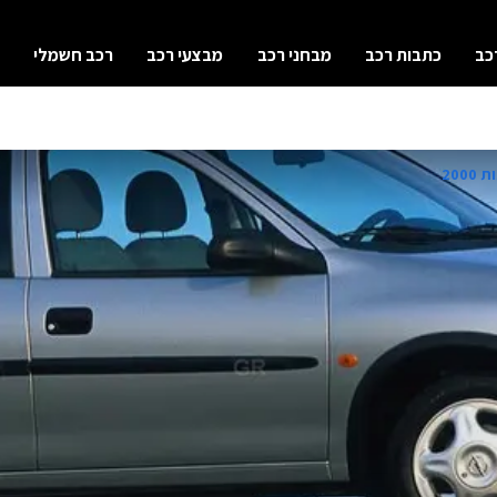
כב
כתבות רכב
מבחני רכב
מבצעי רכב
רכב חשמלי