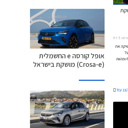
שה 2020 מושקת
2מחירון רכב
שיקה את
סת על
אופל קורסה e החשמלית
פלטפורמת CMP הגלובלית של קונצרן PSA ומהווה
(Crosa-e) מושקת בישראל
תוך
כולל של
ופל קורסה עומד על 4,055 מ"מ, רוחבה 1,745
באורך
צג עוד