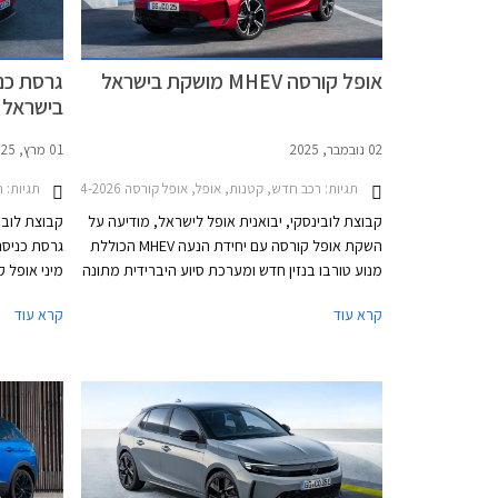
אופל קורסה MHEV מושקת בישראל
גרסת כנ
בישראל
02 נובמבר, 2025
01 מרץ, 2025
תגיות:
רכב חדש, קטנות, אופל, אופל קורסה 2024-2026מחירון רכב
תגיות:
ח
קבוצת לובינסקי, יבואנית אופל לישראל, מודיעה על
קבוצת לובי
השקת אופל קורסה עם יחידת הנעה MHEV הכוללת
מנוע טורבו בנזין חדש ומערכת סיוע היברידית מתונה
מיני אופל 
במתח 48V. יחידת ההנעה החדשה, המוכרת לנו
לאחר מתיח
קרא עוד
קרא עוד
משלל דגמי קונצרן סטלנטיס, מציעה צריכת דלק
חסכונית ביחס לקודמתה ושיפור קל בביצועים. אופל
והמאובזרת יות
קורסה MHEV תשווק ברמת אבזור GS הבכירה
במחיר זהה לגרסת GS היוצאת, העומד על
134,990 ₪.