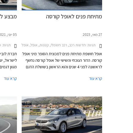
מתיחת פנים לאופל קורסה
מבצע לובינ
27 מאי, 2023
05 יוני, 2021
תגיות:
חדשות רכב, רכב חשמלי, קטנות, אופל, אופל קורסה 2020-2024אופל קורסה 2024-2026
תגיות:
מבצעי
אופל חושפת מתיחת פנים למכונית הסופר מיני אופל
קורסה. הדור הנוכחי והשישי של אופל קורסה נחשף
לישראל, יו
לראשונה לפני 4 שנים והוא הראשון בשושלת הדגם
שהתבסס על מכלולים מבית פיג'ו ויסטרואן לאחר
קרא עוד
קרא עוד
שאופל נרכשה על ידי קבוצת PSA. הדור הנוכחי של
ביוני.
אופל קורסה הוא גם הראשון שהוצע בגרסה חשמלית
כחלק מאסטרטגיית החשמול של הקבוצה. באירופה
נהנה הדור הנוכחי של אופל קורסה מהצלחה כשהוא
מחזיק בתואר הרכב הנמכר ביותר בבריטניה והסופר
מיני הנמכרת ביותר בגרמניה.