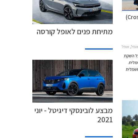
אופל קורסה e החשמלית (Crosa-e)
מתיחת פנים לאופל קורסה
202, מחירון רכבאופל קורסה e
על השקת
חשמלית.
חשמלית
ל את MG ZS EV החשמלית,
לית, ופיג'ו
מבצע לובינסקי דיגיטל - יוני
2021