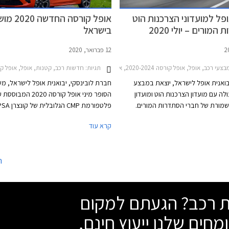
פל למועדוני הצרכנות הוט
אופל קורסה החד
המורים – יולי 2020
בישראל
12 פברואר, 2020
עי רכב, אופל, אופל קורסה 2020-2024, אופל קומבו 2020-2024, אופל גרנדלנד X 2018-2022אופל קרוסלנד X 2018-2021
תגיות:
חדשות רכב, קטנות, אופל, אופל קורסה 5 דלתות 2015-2019, אופל קורסה 020-2024
יבואנית אופל לישראל, יוצאת במבצע
חברת לובינסקי, יבואנית אופל לישראל, מ
לה עם מועדון הצרכנות הוט ומועדון
הסופר מיני אופל קורסה 2020 המבוס
מורת של חברי הסתדרות המורים.
צע יוצעו דגמי אופל בהנחה ממחיר
קפיצת מדרגה משמעותית ביחס לקודמתה 
קרא עוד
המחירון, הנחה של 25% על התקנת אבזור נוסף,
השלת 40 ק"ג מהמשקל הכולל. אורכה ה
אפשרות לתשלום של עד 30,000 ₪ בכרטיס
א
המועדון, וארבע שנות אחריות. המבצע
מ"מ, גובהה 1,430 מ"מ, ובסיס גלגליה 
ה
 אולמות התצוגה של אופל ברחבי הארץ
2,540 מ"מ. תא המטען בנפח 309 ליטרים.
05.07.2.
שת רכב? הגעתם למקום
מחים שלנו ייעוץ חינם,