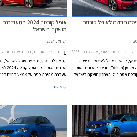
יסה חדשה לאופל קורסה
אופל קורסה 2024 המעודכנת
מושקת בישראל
24 יולי, 2024
דשות רכב, קטנות, אופל, אופל קורסה 2024-2026מחירון רכב
תגיות:
חדשות רכב, רכב חדש, קטנות, אופל, אופל קורסה 2020-2024, אופ
נסקי, יבואנית אופל לישראל, משיקה
קבוצת לובינסקי, יבואנית אופל לישראל, 
גרסת כניסה אדישן (Edition) חדשה למכונית הסופר
מכונית הסופר מיני אופל קורס
קורסה אשר ביולי האחרון הושקה בישראל
שעברה מתיחת פנים של אמצע החיים הכו
ת פנים. גרסת אדישן החדשה מוצעת
עיצוב המיישר קו עם שפת העיצוב האחרונה
קרא עוד
במחיר 124,990 ₪ ומצטרפת לגרסת GS החזקה
המותג ואבזור משופר. הדגם ישווק עם מנוע 
ר המוצעת במחיר 134,990 ₪.
המוכר מהדגם המוחלף וברמת אבזור GS בלבד.