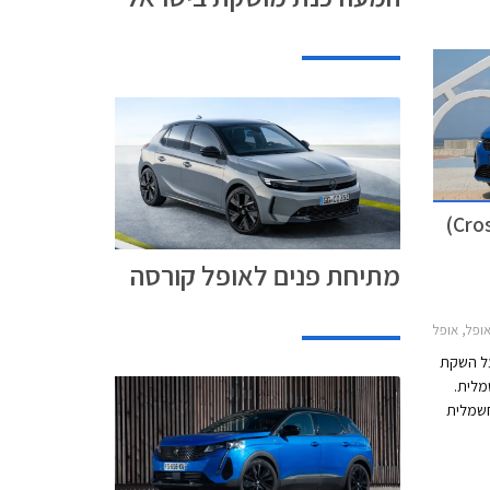
אופל קורסה e החשמלית (Crosa-e)
מתיחת פנים לאופל קורסה
202, מחירון רכבאופל קורסה e
על השקת
חשמלית.
חשמלית
ל את MG ZS EV החשמלית,
לית, ופיג'ו