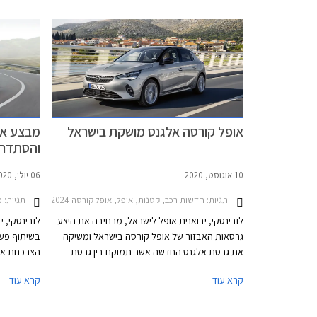
כחלק מאסטרטגיית החשמול של הקבוצה. באירופה
נהנה הדור הנוכחי של אופל קורסה מהצלחה כשהוא
מחזיק בתואר הרכב הנמכר ביותר בבריטניה והסופר
מיני הנמכרת ביותר בגרמניה.
אופל קורסה אלגנס מושקת בישראל
מבצע או
והסתדרות 
10 אוגוסט, 2020
06 יולי, 2020
תגיות:
חדשות רכב, קטנות, אופל, אופל קורסה 2020-2024מחירון רכב
תגיות:
מבצ
לובינסקי, יבואנית אופל לישראל, מרחיבה את היצע
לובינסקי, 
גרסאות האבזור של אופל קורסה בישראל ומשיקה
בשיתוף פעו
את גרסת אלגנס החדשה אשר תמוקם בין גרסת
הצרכנות אש
אדישן פלוס לגרסת GS Line הבכירה. בהשוואה
במסגרת המב
קרא עוד
קרא עוד
לגרסת הכניסה אדישן פלוס, מוסיפה גרסת אלגנס
אבזור בטיחות הכולל מערכת בלימה אוטונומית
הפועלת בטווח מוגדל עד 140 קמ״ש, התרעה
האשראי של 