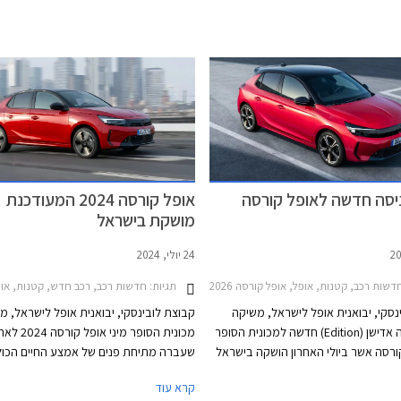
יסה חדשה לאופל קורסה
אופל קורסה 2024 המעודכנת
מושקת בישראל
24 יולי, 2024
דשות רכב, קטנות, אופל, אופל קורסה 2024-2026מחירון רכב
תגיות:
חדשות רכב, רכב חדש, קטנות, אופל, אופל קורסה 2020-2024, אופ
נסקי, יבואנית אופל לישראל, משיקה
קבוצת לובינסקי, יבואנית אופל לישראל, 
גרסת כניסה אדישן (Edition) חדשה למכונית הסופר
מכונית הסופר מיני אופל קורס
קורסה אשר ביולי האחרון הושקה בישראל
שעברה מתיחת פנים של אמצע החיים הכו
ת פנים. גרסת אדישן החדשה מוצעת
עיצוב המיישר קו עם שפת העיצוב האחרונה
קרא עוד
במחיר 124,990 ₪ ומצטרפת לגרסת GS החזקה
המותג ואבזור משופר. הדגם ישווק עם מנוע 