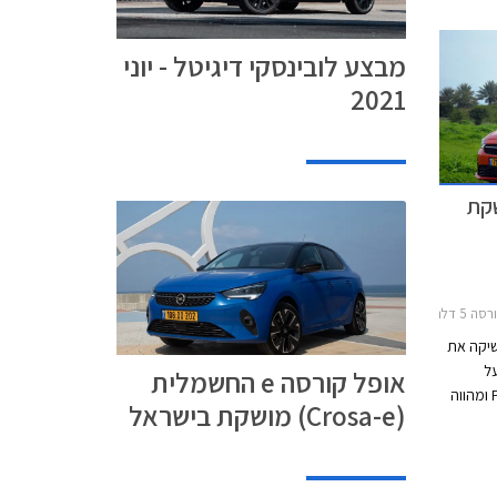
מבצע לובינסקי דיגיטל - יוני
2021
שה 2020 מושקת
2מחירון רכב
שיקה את
סת על
אופל קורסה e החשמלית
פלטפורמת CMP הגלובלית של קונצרן PSA ומהווה
(Crosa-e) מושקת בישראל
תוך
כולל של
ופל קורסה עומד על 4,055 מ"מ, רוחבה 1,745
באורך