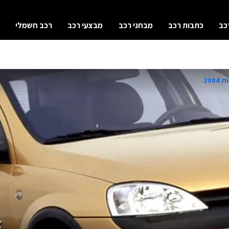
כב
כתבות רכב
מבחני רכב
מבצעי רכב
רכב חשמלי