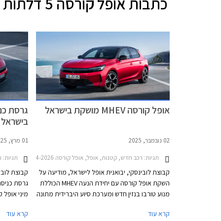
כתבות
אופל קורסה 5 דלתות
אופל קורסה MHEV מושקת בישראל
גרסת כנ
בישראל
02 נובמבר, 2025
01 מרץ, 2025
תגיות:
רכב חדש, קטנות, אופל, אופל קורסה 2024-2026מחירון רכב
תגיות:
ח
קבוצת לובינסקי, יבואנית אופל לישראל, מודיעה על
קבוצת לובי
השקת אופל קורסה עם יחידת הנעה MHEV הכוללת
מנוע טורבו בנזין חדש ומערכת סיוע היברידית מתונה
מיני אופל 
במתח 48V. יחידת ההנעה החדשה, המוכרת לנו
לאחר מתיח
קרא עוד
קרא עוד
משלל דגמי קונצרן סטלנטיס, מציעה צריכת דלק