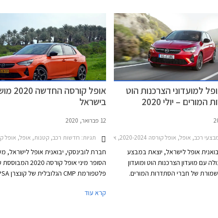
פל למועדוני הצרכנות הוט
אופל קורסה החד
המורים – יולי 2020
בישראל
12 פברואר, 2020
עי רכב, אופל, אופל קורסה 2020-2024, אופל קומבו 2020-2024, אופל גרנדלנד X 2018-2022אופל קרוסלנד X 2018-2021
תגיות:
חדשות רכב, קטנות, אופל, אופל קורסה 5 דלתות 2015-2019, אופל קורסה 020-2024
יבואנית אופל לישראל, יוצאת במבצע
חברת לובינסקי, יבואנית אופל לישראל, מ
לה עם מועדון הצרכנות הוט ומועדון
הסופר מיני אופל קורסה 2020 המבוס
מורת של חברי הסתדרות המורים.
צע יוצעו דגמי אופל בהנחה ממחיר
קפיצת מדרגה משמעותית ביחס לקודמתה 
קרא עוד
המחירון, הנחה של 25% על התקנת אבזור נוסף,
השלת 40 ק"ג מהמשקל הכולל. אורכה ה
אפשרות לתשלום של עד 30,000 ₪ בכרטיס
א
המועדון, וארבע שנות אחריות. המבצע
מ"מ, גובהה 1,430 מ"מ, ובסיס גלגליה 