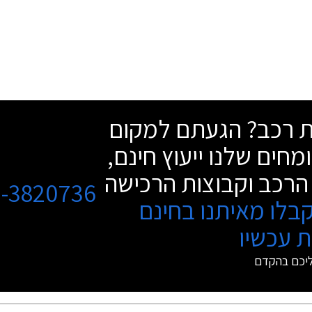
שת רכב? הגעתם למקום
מחים שלנו ייעוץ חינם,
הרכב וקבוצות הרכישה
3-3820736
בלו מאיתנו בחינם
 עכשיו
ליכם בהקדם