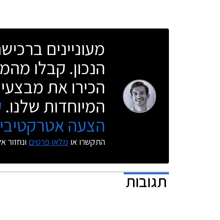
ובלימה אוטונומית בזיהוי רכב דו-גלגלי, שמירה
יתקיים בכל
אקטיבית על נתיב הנסיעה, בקרת שיוט אדפטיבית
בין התאריכים 05.08.2020 – 020
הכוללת פונקציית עצירה, ניטור שטחים מתים,
מעוניינים ברכי
ומערכת לזיהוי תמרורים.
הנכון. קבלו מהמו
הכירו את מבצעי 
המיוחדות שלנו.
ק
הצעה אטרקטיבית
התקשרו או
מלאו פרטים
ונחזור א
תגובות