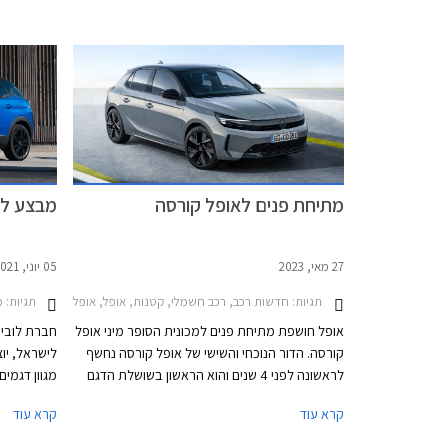
חסכונית ביחס לקודמתה ושיפור קל בביצועים. אופל
והמאובזרת יות
קורסה MHEV תשווק ברמת אבזור GS הבכירה
במחיר זהה לגרסת GS היוצאת, העומד על
134,990 ₪.
מתיחת פנים לאופל קורסה
מבצע לובינ
27 מאי, 2023
05 יוני, 2021
תגיות:
חדשות רכב, רכב חשמלי, קטנות, אופל, אופל קורסה 2020-2024אופל קורסה 2024-2026
תגיות:
מבצעי
אופל חושפת מתיחת פנים למכונית הסופר מיני אופל
קורסה. הדור הנוכחי והשישי של אופל קורסה נחשף
לישראל, יו
לראשונה לפני 4 שנים והוא הראשון בשושלת הדגם
שהתבסס על מכלולים מבית פיג'ו ויסטרואן לאחר
קרא עוד
קרא עוד
שאופל נרכשה על ידי קבוצת PSA. הדור הנוכחי של
ביוני.
אופל קורסה הוא גם הראשון שהוצע בגרסה חשמלית