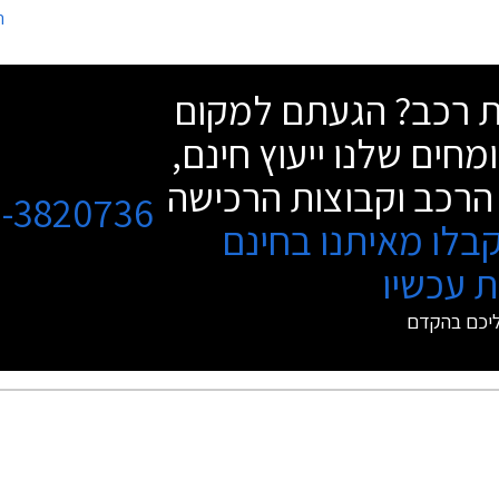
ה
 אולמות התצוגה של אופל ברחבי הארץ
2,540 מ"מ. תא המטען בנפח 309 ליטרים.
05.07.2.
שת רכב? הגעתם למקום
מחים שלנו ייעוץ חינם,
הרכב וקבוצות הרכישה
3-3820736
בלו מאיתנו בחינם
 עכשיו
ליכם בהקדם