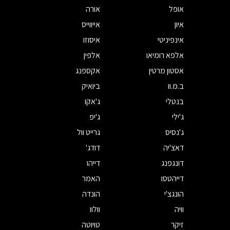
אופל
אורה
איון
אייווייס
אינפיניטי
איסוזו
אלפא רומיאו
אלפין
אסטון מרטין
אקספנג
ב.מ.וו
ביואיק
בנטלי
ג'אקו
ג'ילי
ג'יפ
ג'נסיס
גרייט וול
דאצ'יה
דודג'
דונגפנג
דייהו
דייהטסו
האמר
הונגצ'י
הונדה
וויה
וולוו
זיקר
טויוטה