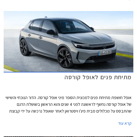
מתיחת פנים לאופל קורסה
אופל חושפת מתיחת פנים למכונית הסופר מיני אופל קורסה. הדור הנוכחי והשישי
של אופל קורסה נחשף לראשונה לפני 4 שנים והוא הראשון בשושלת הדגם
שהתבסס על מכלולים מבית פיג'ו ויסטרואן לאחר שאופל נרכשה על ידי קבוצת
PSA. הדור הנוכחי של אופל קורסה הוא גם הראשון שהוצע בגרסה חשמלית
קרא עוד
כחלק מאסטרטגיית החשמול של הקבוצה. באירופה נהנה הדור הנוכחי של אופל
קורסה מהצלחה כשהוא מחזיק בתואר הרכב הנמכר ביותר בבריטניה והסופר