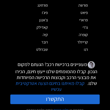
פורשה
פורתינג
פיאט
פיג'ו
פרארי
צ'אנגן
צ'רי
קאדילק
קופרה
קיה
קרייזלר
רובר
רנו
שברולט
מעוניינים ברכישת רכב? הגעתם למקום
הנכון. קבלו מהמומחים שלנו ייעוץ חינם, הכירו
את מבצעי הרכב וקבוצות הרכישה המיוחדות
שלנו.
קבלו מאיתנו בחינם הצעה אטרקטיבית
עכשיו
התקשרו
התקשרו או
מלאו פרטים
ונחזור אליכם בהקדם