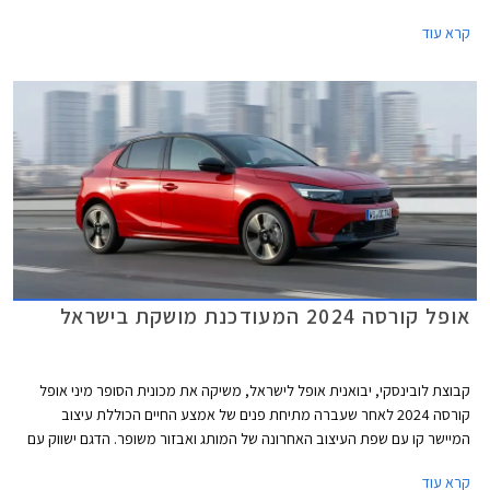
לגרסת GS החזקה והמאובזרת יותר המוצעת במחיר 134,990 ₪.
קרא עוד
אופל קורסה 2024 המעודכנת מושקת בישראל
קבוצת לובינסקי, יבואנית אופל לישראל, משיקה את מכונית הסופר מיני אופל
קורסה 2024 לאחר שעברה מתיחת פנים של אמצע החיים הכוללת עיצוב
המיישר קו עם שפת העיצוב האחרונה של המותג ואבזור משופר. הדגם ישווק עם
מנוע בנזין המוכר מהדגם המוחלף וברמת אבזור GS בלבד.
קרא עוד