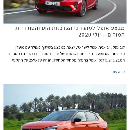
מבצע אופל למועדוני הצרכנות הוט והסתדרות
המורים – יולי 2020
לובינסקי, יבואנית אופל לישראל, יוצאת במבצע בשיתוף פעולה עם מועדון
הצרכנות הוט ומועדון הצרכנות אשמורת של חברי הסתדרות המורים. במסגרת
המבצע יוצעו דגמי אופל בהנחה ממחיר המחירון, הנחה של 25% על התקנת
אבזור נוסף, אפשרות לתשלום של עד 30,000 ₪ בכרטיס האשראי של המועדון,
קרא עוד
וארבע שנות אחריות. המבצע יתקיים בכל אולמות התצוגה של אופל ברחבי
הארץ בין התאריכים 05.08.2020 – 05.07.2020.