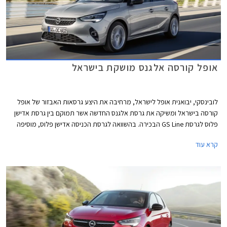
אופל קורסה אלגנס מושקת בישראל
לובינסקי, יבואנית אופל לישראל, מרחיבה את היצע גרסאות האבזור של אופל
קורסה בישראל ומשיקה את גרסת אלגנס החדשה אשר תמוקם בין גרסת אדישן
פלוס לגרסת GS Line הבכירה. בהשוואה לגרסת הכניסה אדישן פלוס, מוסיפה
גרסת אלגנס אבזור בטיחות הכולל מערכת בלימה אוטונומית הפועלת בטווח
קרא עוד
מוגדל עד 140 קמ״ש, התרעה ובלימה אוטונומית בזיהוי רכב דו-גלגלי, שמירה
אקטיבית על נתיב הנסיעה, בקרת שיוט אדפטיבית הכוללת פונקציית עצירה,
ניטור שטחים מתים, ומערכת לזיהוי תמרורים.