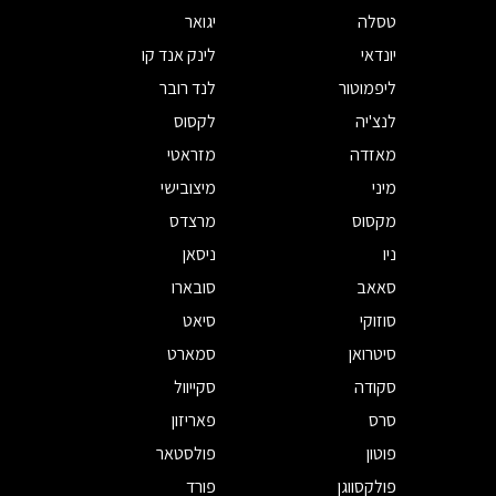
טסלה
יגואר
יונדאי
לינק אנד קו
ליפמוטור
לנד רובר
לנצ'יה
לקסוס
מאזדה
מזראטי
מיני
מיצובישי
מקסוס
מרצדס
ניו
ניסאן
סאאב
סובארו
סוזוקי
סיאט
סיטרואן
סמארט
סקודה
סקייוול
סרס
פאריזון
פוטון
פולסטאר
פולקסווגן
פורד