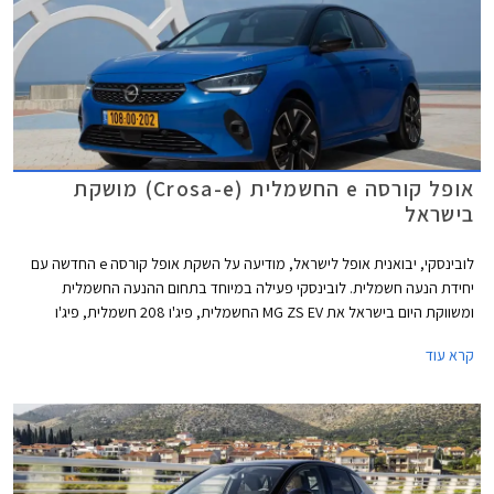
אופל קורסה e החשמלית (Crosa-e) מושקת
בישראל
לובינסקי, יבואנית אופל לישראל, מודיעה על השקת אופל קורסה e החדשה עם
יחידת הנעה חשמלית. לובינסקי פעילה במיוחד בתחום ההנעה החשמלית
ומשווקת היום בישראל את MG ZS EV החשמלית, פיג'ו 208 חשמלית, פיג'ו
2008 חשמלית, ופיג'ו 3008 עם יחידת הנעה היברידית נטענת PHEV.
קרא עוד