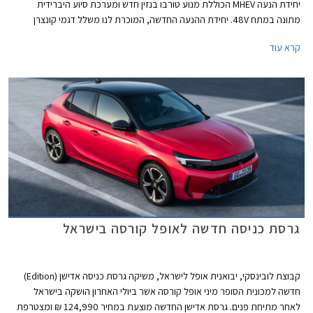
יחידת הנעה MHEV הכוללת מנוע טורבו בנזין חדש ומערכת סיוע היברידית
מתונה במתח 48V. יחידת ההנעה החדשה, המוכרת לנו משלל דגמי קונצרן
סטלנטיס, מציעה צריכת דלק חסכונית ביחס לקודמתה ושיפור קל בביצועים.
קרא עוד
אופל קורסה MHEV תשווק ברמת אבזור GS הבכירה במחיר זהה לגרסת GS
היוצאת, העומד על 134,990 ₪.
גרסת כניסה חדשה לאופל קורסה בישראל
קבוצת לובינסקי, יבואנית אופל לישראל, משיקה גרסת כניסה אדישן (Edition)
חדשה למכונית הסופר מיני אופל קורסה אשר ביולי האחרון הושקה בישראל
לאחר מתיחת פנים. גרסת אדישן החדשה מוצעת במחיר 124,990 ₪ ומצטרפת