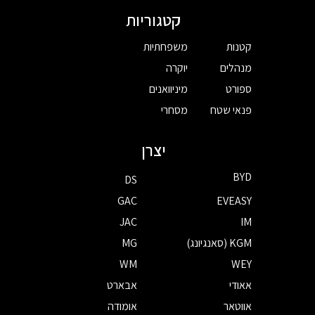
קטגוריות
קטנות
משפחתיות
מנהלים
יוקרה
ספורט
מיניוואנים
פנאי שטח
מסחרי
יצרן
BYD
DS
GAC
EVEASY
JAC
IM
KGM (סאנגיונג)
MG
WM
WEY
אאודי
אבארט
אווטאר
אומודה