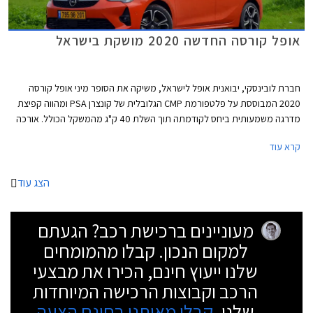
אופל קורסה החדשה 2020 מושקת בישראל
חברת לובינסקי, יבואנית אופל לישראל, משיקה את הסופר מיני אופל קורסה
2020 המבוססת על פלטפורמת CMP הגלובלית של קונצרן PSA ומהווה קפיצת
מדרגה משמעותית ביחס לקודמתה תוך השלת 40 ק"ג מהמשקל הכולל. אורכה
הכולל של אופל קורסה עומד על 4,055 מ"מ, רוחבה 1,745 מ"מ, גובהה 1,430
קרא עוד
מ"מ, ובסיס גלגליה באורך 2,540 מ"מ. תא המטען בנפח 309 ליטרים.
הצג עוד
מעוניינים ברכישת רכב? הגעתם
למקום הנכון. קבלו מהמומחים
שלנו ייעוץ חינם, הכירו את מבצעי
הרכב וקבוצות הרכישה המיוחדות
שלנו.
קבלו מאיתנו בחינם הצעה