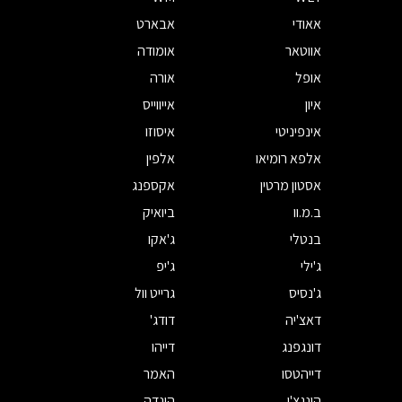
אאודי
אבארט
אווטאר
אומודה
אופל
אורה
איון
אייווייס
אינפיניטי
איסוזו
אלפא רומיאו
אלפין
אסטון מרטין
אקספנג
ב.מ.וו
ביואיק
בנטלי
ג'אקו
ג'ילי
ג'יפ
ג'נסיס
גרייט וול
דאצ'יה
דודג'
דונגפנג
דייהו
דייהטסו
האמר
הונגצ'י
הונדה