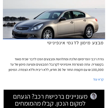
מבצע מימון לדגמי אינפיניטי
גזרת רכבי הפרימיום הולכת ומתלהטת ומבצעים הפכו לדבר שכיח מאוד
בקטגוריה. עתה מצטרפת אינפיניטי לקרנבל המבצעים ומציעה מימון של עד
100,000 ₪ עם תקופת החזר של 36 חודש, ללא ריבית וללא הצמדה. המימון
ניתן דרך בנק הפועלים ובנק לאומי ואינו כולל עמלת הקמה. מתן המימון מותנה
קרא עוד
באישור הגוף המממן.
מעוניינים ברכישת רכב? הגעתם
למקום הנכון. קבלו מהמומחים