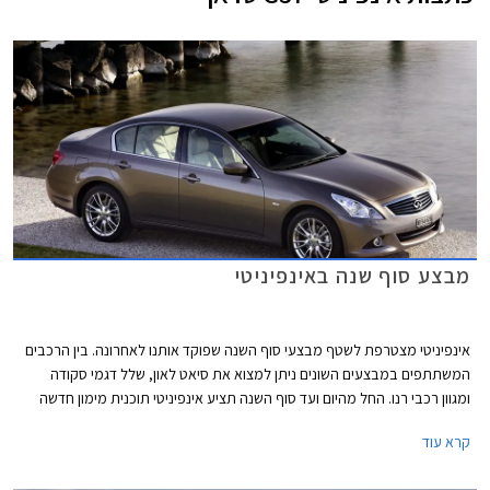
מבצע סוף שנה באינפיניטי
אינפיניטי מצטרפת לשטף מבצעי סוף השנה שפוקד אותנו לאחרונה. בין הרכבים
המשתתפים במבצעים השונים ניתן למצוא את סיאט לאון, שלל דגמי סקודה
ומגוון רכבי רנו. החל מהיום ועד סוף השנה תציע אינפיניטי תוכנית מימון חדשה
ואטרקטיבית, הנחה משמעותית על ה- G37 סדאן ואפשרות טרייד אין במחיר
קרא עוד
מחירון.