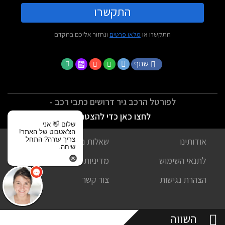
התקשרו
התקשרו או
מלאו פרטים
ונחזור אליכם בהקדם
שתף
לפורטל הרכב גיר דרושים כתבי רכב -
לחצו כאן כדי להצטרף
שלום 👋 אני
הצ'אטבוט של האתר!
צריך עזרה? התחל
אודותינו
שאלות נפוצות
שיחה.
לתנאי השימוש
מדיניות פרטיות
הצהרת נגישות
צור קשר
השווה