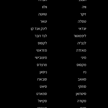
וויה
וולוו
זיקר
טויוטה
טסלה
יגואר
יונדאי
לינק אנד קו
ליפמוטור
לנד רובר
לנצ'יה
לקסוס
מאזדה
מזראטי
מיני
מיצובישי
מקסוס
מרצדס
ניו
ניסאן
סאאב
סובארו
סוזוקי
סיאט
סיטרואן
סמארט
סקודה
סקייוול