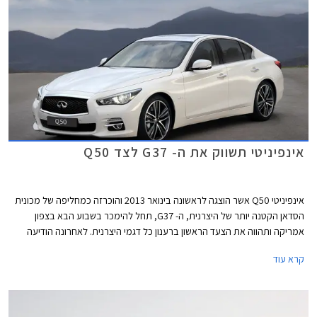
אינפיניטי תשווק את ה- G37 לצד Q50
אינפיניטי Q50 אשר הוצגה לראשונה בינואר 2013 והוכרזה כמחליפה של מכונית
הסדאן הקטנה יותר של היצרנית, ה- G37, תחל להימכר בשבוע הבא בצפון
אמריקה ותהווה את הצעד הראשון ברענון כל דגמי היצרנית. לאחרונה הודיעה
אינפיניטי כי היא אינה מתכוונת להפסיק לשווק את ה- G37 והיא תמשיך למכור
קרא עוד
את שני הדגמים זה לצד זה לפחות עד סוף שנת 2015.