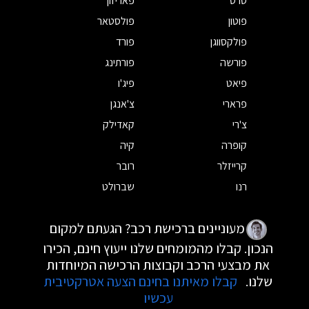
סרס
פאריזון
פוטון
פולסטאר
פולקסווגן
פורד
פורשה
פורתינג
פיאט
פיג'ו
פרארי
צ'אנגן
צ'רי
קאדילק
קופרה
קיה
קרייזלר
רובר
רנו
שברולט
מעוניינים ברכישת רכב? הגעתם למקום
הנכון. קבלו מהמומחים שלנו ייעוץ חינם, הכירו
את מבצעי הרכב וקבוצות הרכישה המיוחדות
שלנו.
קבלו מאיתנו בחינם הצעה אטרקטיבית
עכשיו