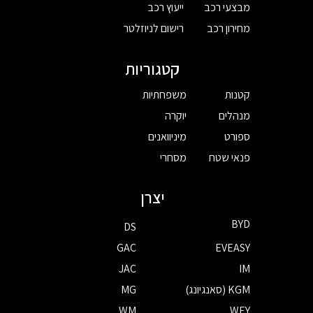
מבצעי רכב
ייעוץ רכב
מחירון רכב
רישום לניוזלטר
קטגוריות
קטנות
משפחתיות
מנהלים
יוקרה
ספורט
מיניוואנים
פנאי שטח
מסחרי
יצרן
BYD
DS
GAC
EVEASY
JAC
IM
KGM (סאנגיונג)
MG
WM
WEY