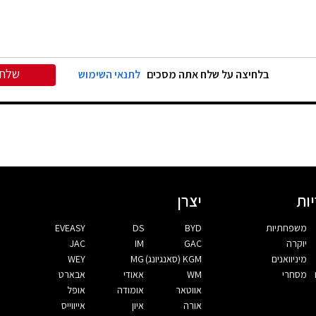
שלח
בלחיצה על שלח אתה מסכים
לתנאי השימוש
ות
יצרן
משפחתיות
BYD
DS
EVEASY
יוקרה
GAC
IM
JAC
מיניוואנים
KGM (סאנגיונג)
MG
WEY
מסחרי
WM
אאודי
אבארט
אווטאר
אומודה
אופל
אורה
איון
אייווייס