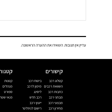
עדיין אין תגובות. השאירו את ההערה הראשונה.
קישורים
קטגורי
קטלוג רכב
ביטוח רכב
קטנות
השוואת רכבים
מימון לרכב
מנהלים
כתבות רכב
ליסינג
ספורט
מבחני רכב
רכב חדש
פנאי שטח
מבצעי רכב
ייעוץ רכב
מחירון רכב
רישום לניוזלטר