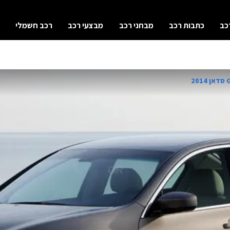
כב
כתבות רכב
מבחני רכב
מבצעי רכב
רכב חשמלי