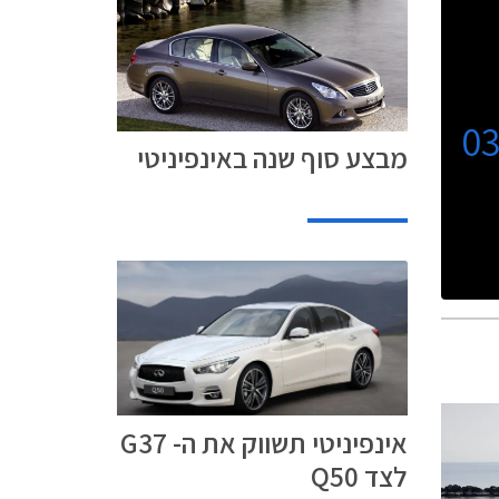
0
מבצע סוף שנה באינפיניטי
אינפיניטי תשווק את ה- G37
לצד Q50