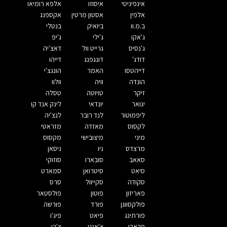
אינפיניטי
איסוזו
אלפא רומיאו
אלפין
אסטון מרטין
אקספנג
ב.מ.וו
ביואיק
בנטלי
ג'אקו
ג'ילי
ג'יפ
ג'נסיס
גרייט וול
דאצ'יה
דודג'
דונגפנג
דייהו
דייהטסו
האמר
הונגצ'י
הונדה
וויה
וולוו
זיקר
טויוטה
טסלה
יגואר
יונדאי
לינק אנד קו
ליפמוטור
לנד רובר
לנצ'יה
לקסוס
מאזדה
מזראטי
מיני
מיצובישי
מקסוס
מרצדס
ניו
ניסאן
סאאב
סובארו
סוזוקי
סיאט
סיטרואן
סמארט
סקודה
סקייוול
סרס
פאריזון
פוטון
פולסטאר
פולקסווגן
פורד
פורשה
פורתינג
פיאט
פיג'ו
פרארי
צ'אנגן
צ'רי