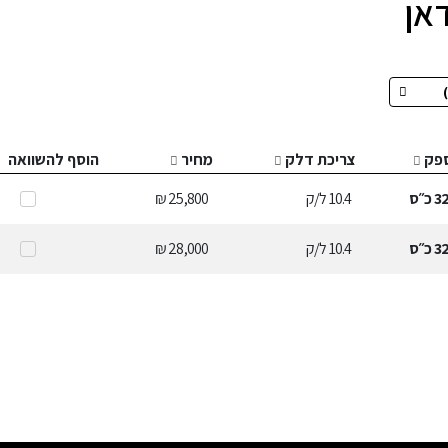
פק
צריכת דלק
מחיר
הוסף להשוואה
3
כ״ס
10.4
ל/ק
25,800 ₪
3
כ״ס
10.4
ל/ק
28,000 ₪