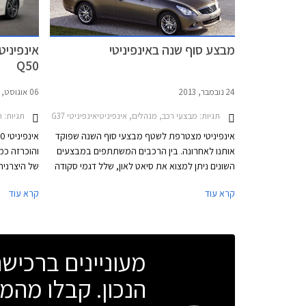
מבצע סוף שנה באינפיניטי
Q50
24 נובמבר, 2013
06 אוגוסט, 2013
תגיות:
מבצעי רכב, מנהלים, אינפיניטיאינפיניטי G37 סדאן 2009-2014
תגיות:
חד
אינפיניטי מצטרפת לשטף מבצעי סוף השנה שפוקד
אותנו לאחרונה. בין הרכבים המשתתפים במבצעים
והוכרזה כמ
השונים ניתן למצוא את סיאט לאון, שלל דגמי סקודה
ומגוון רכבי רנו. החל מהיום ועד סוף השנה תציע
בצפון אמרי
קרא עוד
קרא עוד
אינפיניטי תוכנית מימון חדשה ואטרקטיבית, הנחה
דגמי היצרני
משמעותית על ה- G37 סדאן ואפשרות טרייד אין
במחיר מחירון.
תמשיך למכו
סוף שנת 2015.
מעוניינים ברכי
הנכון. קבלו מהמו