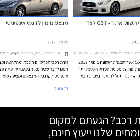
אינפיניטי תשווק את ה- G37 לצד
מבצע מימון לדגמי אינפיניטי
25 מאי, 2013
שות רכב, מנהלים, אינפיניטי, אינפיניטי G37 סדאן 2009-2014אינפיניטי Q50 הייבריד 2014-2017
תגיות:
מבצעי רכב, מנהלים, יוקרה, פנאי שטח, אינפיניטי, אינפיניטי G37 סדאן 2009-2014, אינפיניטי G37 קבריולט 2010-2014, אינפיניט
אינפיניטי Q50 אשר הוצגה לראשונה בינואר 2013
גזרת רכבי הפרימיום הולכת ומתלהטת ומב
חליפה של מכונית הסדאן הקטנה יותר
הפכו לדבר שכיח מאוד בקטגוריה. עתה מ
של היצרנית, ה- G37, תחל להימכר בשבוע הבא
אינפיניטי לקרנבל המבצעים ומציעה מימון 
קה ותהווה את הצעד הראשון ברענון כל
100,000 ₪ עם תקופת 
קרא עוד
ת. לאחרונה הודיעה אינפיניטי כי היא
ריבית וללא הצמדה. המימון ניתן דרך בנק 
אינה מתכוונת להפסיק לשווק את ה- G37 והיא
ובנק לאומי ואינו כולל עמלת הקמה. מתן המ
ר את שני הדגמים זה לצד זה לפחות עד
מותנה באישור הגוף המממן.
שת רכב? הגעתם למקום
מחים שלנו ייעוץ חינם,