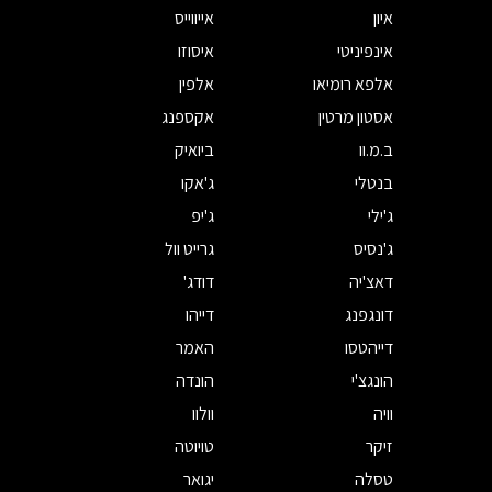
איון
אייווייס
אינפיניטי
איסוזו
אלפא רומיאו
אלפין
אסטון מרטין
אקספנג
ב.מ.וו
ביואיק
בנטלי
ג'אקו
ג'ילי
ג'יפ
ג'נסיס
גרייט וול
דאצ'יה
דודג'
דונגפנג
דייהו
דייהטסו
האמר
הונגצ'י
הונדה
וויה
וולוו
זיקר
טויוטה
טסלה
יגואר