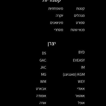
קטנות
משפחתיות
מנהלים
יוקרה
ספורט
מיניוואנים
פנאי שטח
מסחרי
יצרן
BYD
DS
GAC
EVEASY
JAC
IM
KGM (סאנגיונג)
MG
WM
WEY
אאודי
אבארט
אווטאר
אומודה
אופל
אורה