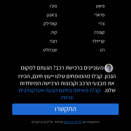
פיאט
פיג'ו
פרארי
צ'אנגן
צ'רי
קאדילק
קופרה
קיה
קרייזלר
רובר
רנו
שברולט
מעוניינים ברכישת רכב? הגעתם למקום
הנכון. קבלו מהמומחים שלנו ייעוץ חינם, הכירו
את מבצעי הרכב וקבוצות הרכישה המיוחדות
שלנו.
קבלו מאיתנו בחינם הצעה אטרקטיבית
עכשיו
התקשרו
התקשרו או
מלאו פרטים
ונחזור אליכם בהקדם