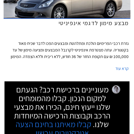
מבצע מימון לדגמי אינפיניטי
גזרת רכבי הפרימיום הולכת ומתלהטת ומבצעים הפכו לדבר שכיח מאוד
בקטגוריה. עתה מצטרפת אינפיניטי לקרנבל המבצעים ומציעה מימון של עד
100,000 ₪ עם תקופת החזר של 36 חודש, ללא ריבית וללא הצמדה. המימון
ניתן דרך בנק הפועלים ובנק לאומי ואינו כולל עמלת הקמה. מתן המימון מותנה
קרא עוד
באישור הגוף המממן.
מעוניינים ברכישת רכב? הגעתם
למקום הנכון. קבלו מהמומחים
שלנו ייעוץ חינם, הכירו את מבצעי
הרכב וקבוצות הרכישה המיוחדות
שלנו.
קבלו מאיתנו בחינם הצעה
אטרקטיבית עכשיו