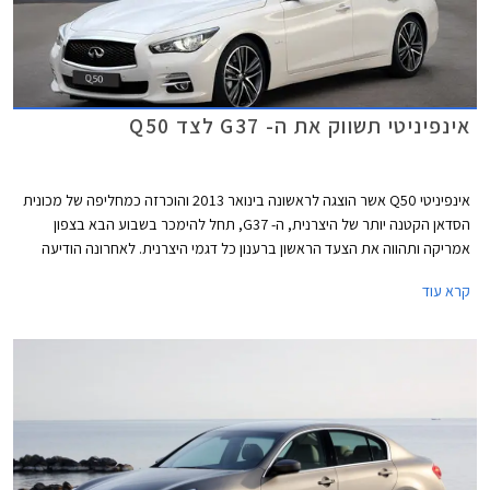
אינפיניטי תשווק את ה- G37 לצד Q50
אינפיניטי Q50 אשר הוצגה לראשונה בינואר 2013 והוכרזה כמחליפה של מכונית
הסדאן הקטנה יותר של היצרנית, ה- G37, תחל להימכר בשבוע הבא בצפון
אמריקה ותהווה את הצעד הראשון ברענון כל דגמי היצרנית. לאחרונה הודיעה
אינפיניטי כי היא אינה מתכוונת להפסיק לשווק את ה- G37 והיא תמשיך למכור
קרא עוד
את שני הדגמים זה לצד זה לפחות עד סוף שנת 2015.