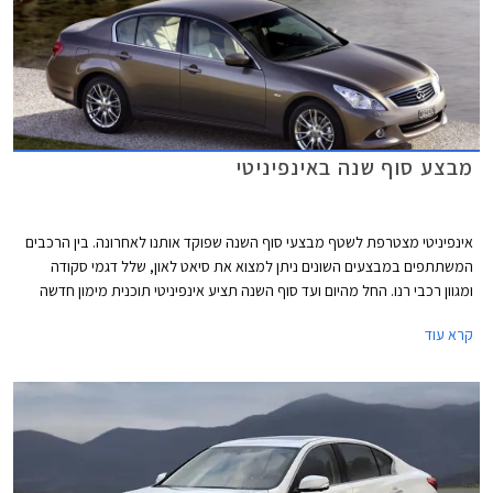
מבצע סוף שנה באינפיניטי
אינפיניטי מצטרפת לשטף מבצעי סוף השנה שפוקד אותנו לאחרונה. בין הרכבים
המשתתפים במבצעים השונים ניתן למצוא את סיאט לאון, שלל דגמי סקודה
ומגוון רכבי רנו. החל מהיום ועד סוף השנה תציע אינפיניטי תוכנית מימון חדשה
ואטרקטיבית, הנחה משמעותית על ה- G37 סדאן ואפשרות טרייד אין במחיר
קרא עוד
מחירון.