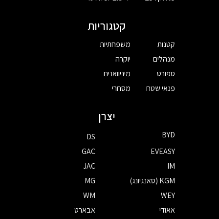
קטגוריות
קטנות
משפחתיות
מנהלים
יוקרה
ספורט
מיניוואנים
פנאי שטח
מסחרי
יצרן
BYD
DS
GAC
EVEASY
JAC
IM
KGM (סאנגיונג)
MG
WM
WEY
אאודי
אבארט