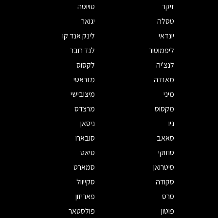
זיקר
טויוטה
טסלה
יגואר
יונדאי
לינק אנד קו
ליפמוטור
לנד רובר
לנצ'יה
לקסוס
מאזדה
מזראטי
מיני
מיצובישי
מקסוס
מרצדס
ניו
ניסאן
סאאב
סובארו
סוזוקי
סיאט
סיטרואן
סמארט
סקודה
סקייוול
סרס
פאריזון
פוטון
פולסטאר