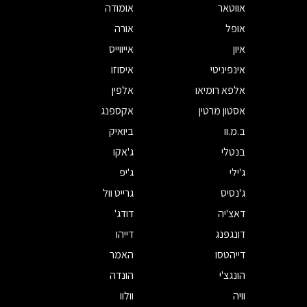
אווטאר
אומודה
אופל
אורה
איון
אייווייס
אינפיניטי
איסוזו
אלפא רומיאו
אלפין
אסטון מרטין
אקספנג
ב.מ.וו
ביואיק
בנטלי
ג'אקו
ג'ילי
ג'יפ
ג'נסיס
גרייט וול
דאצ'יה
דודג'
דונגפנג
דייהו
דייהטסו
האמר
הונגצ'י
הונדה
וויה
וולוו