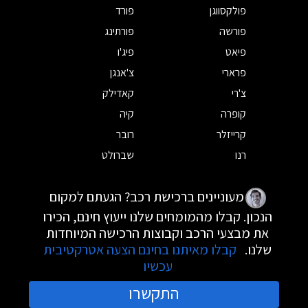
פולקסווגן
פורד
פורשה
פורתינג
פיאט
פיג'ו
פרארי
צ'אנגן
צ'רי
קאדילק
קופרה
קיה
קרייזלר
רובר
רנו
שברולט
מעוניינים ברכישת רכב? הגעתם למקום
הנכון. קבלו מהמומחים שלנו ייעוץ חינם, הכירו
את מבצעי הרכב וקבוצות הרכישה המיוחדות
שלנו.
קבלו מאיתנו בחינם הצעה אטרקטיבית
עכשיו
התקשרו