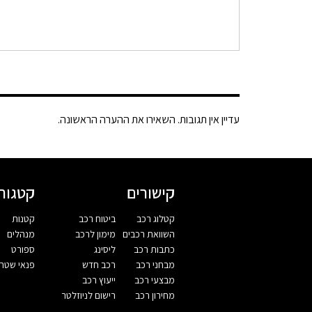
עדיין אין תגובות. השאירו את ההערה הראשונה.
קישורים
קטגורי
קטלוג רכב
ביטוח רכב
קטנות
השוואת רכבים
מימון לרכב
מנהלים
כתבות רכב
ליסינג
ספורט
מבחני רכב
רכב חדש
פנאי שטח
מבצעי רכב
ייעוץ רכב
מחירון רכב
רישום לניוזלטר