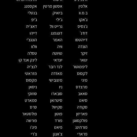
אלפין
אסטון מרטין
אקספנג
ב.מ.וו
ביואיק
בנטלי
ג'אקו
ג'ילי
ג'יפ
ג'נסיס
גרייט וול
דאצ'יה
דודג'
דונגפנג
דייהו
דייהטסו
האמר
הונגצ'י
הונדה
וויה
וולוו
זיקר
טויוטה
טסלה
יגואר
יונדאי
לינק אנד קו
ליפמוטור
לנד רובר
לנצ'יה
לקסוס
מאזדה
מזראטי
מיני
מיצובישי
מקסוס
מרצדס
ניו
ניסאן
סאאב
סובארו
סוזוקי
סיאט
סיטרואן
סמארט
סקודה
סקייוול
סרס
פאריזון
פוטון
פולסטאר
פולקסווגן
פורד
פורשה
פורתינג
פיאט
פיג'ו
פרארי
צ'אנגן
צ'רי