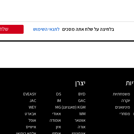
שלח
בלחיצה על שלח אתה מסכים
לתנאי השימוש
ות
יצרן
משפחתיות
BYD
DS
EVEASY
יוקרה
GAC
IM
JAC
מיניוואנים
KGM (סאנגיונג)
MG
WEY
מסחרי
WM
אאודי
אבארט
אווטאר
אומודה
אופל
אורה
איון
אייווייס
אינפיניטי
איסוזו
אלפא רומיאו