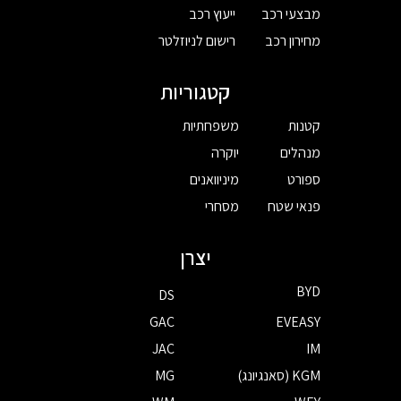
מבצעי רכב
ייעוץ רכב
מחירון רכב
רישום לניוזלטר
קטגוריות
קטנות
משפחתיות
מנהלים
יוקרה
ספורט
מיניוואנים
פנאי שטח
מסחרי
יצרן
BYD
DS
GAC
EVEASY
JAC
IM
KGM (סאנגיונג)
MG