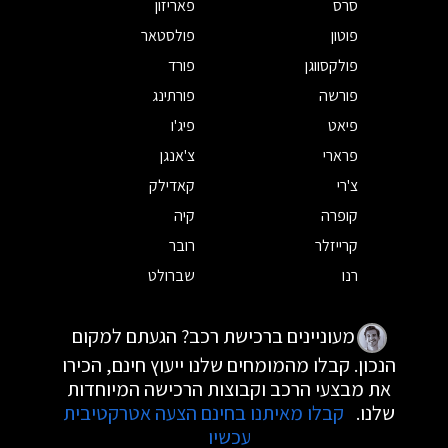
סרס
פאריזון
פוטון
פולסטאר
פולקסווגן
פורד
פורשה
פורתינג
פיאט
פיג'ו
פרארי
צ'אנגן
צ'רי
קאדילק
קופרה
קיה
קרייזלר
רובר
רנו
שברולט
מעוניינים ברכישת רכב? הגעתם למקום
הנכון. קבלו מהמומחים שלנו ייעוץ חינם, הכירו
את מבצעי הרכב וקבוצות הרכישה המיוחדות
שלנו.
קבלו מאיתנו בחינם הצעה אטרקטיבית
עכשיו