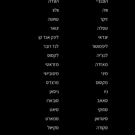
הונגצ'י
הונדה
וויה
וולוו
זיקר
טויוטה
טסלה
יגואר
יונדאי
לינק אנד קו
ליפמוטור
לנד רובר
לנצ'יה
לקסוס
מאזדה
מזראטי
מיני
מיצובישי
מקסוס
מרצדס
ניו
ניסאן
סאאב
סובארו
סוזוקי
סיאט
סיטרואן
סמארט
סקודה
סקייוול