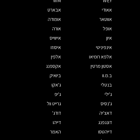
WM
WEY
אאודי
אבארט
אווטאר
אומודה
אופל
אורה
איון
אייווייס
אינפיניטי
איסוזו
אלפא רומיאו
אלפין
אסטון מרטין
אקספנג
ב.מ.וו
ביואיק
בנטלי
ג'אקו
ג'ילי
ג'יפ
ג'נסיס
גרייט וול
דאצ'יה
דודג'
דונגפנג
דייהו
דייהטסו
האמר