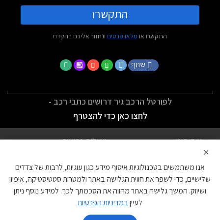
התקשרו
התקשרו או
מלאו פרטים
ונחזור אליכם בהקדם
שתף
לפורטל הרכב גיר דרושים כתבי רכב -
לחצו כאן כדי להצטרף
אודותינו
שאלות נפוצות
×
לתנאי השימוש
מדיניות פרטיות
אנו משתמשים בטכנולוגיות איסוף מידע כגון עוגיות, לרבות של צדדים
הצהרת נגישות
צור קשר
שלישיים, כדי לשפר את חווית הגלישה באתר ולמטרות סטטיסטיקה, איפיון
ושיווק. המשך גלישה באתר מהווה את הסכמתך לכך. למידע נוסף ניתן
עוגיות
לעיין
במדיניות הפרטיות