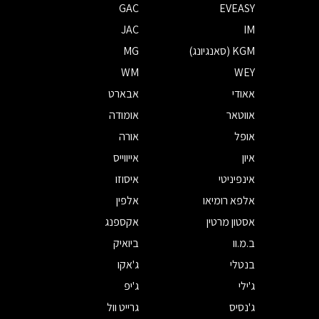
GAC
EVEASY
JAC
IM
KGM (סאנגיונג)
MG
WM
WEY
אאודי
אבארט
אווטאר
אומודה
אופל
אורה
איון
אייווייס
אינפיניטי
איסוזו
אלפא רומיאו
אלפין
אסטון מרטין
אקספנג
ב.מ.וו
ביואיק
בנטלי
ג'אקו
ג'ילי
ג'יפ
ג'נסיס
גרייט וול