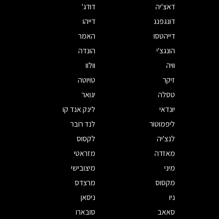
דאצ'יה
דודג'
דונגפנג
דייהו
דייהטסו
האמר
הונגצ'י
הונדה
וויה
וולוו
זיקר
טויוטה
טסלה
יגואר
יונדאי
לינק אנד קו
ליפמוטור
לנד רובר
לנצ'יה
לקסוס
מאזדה
מזראטי
מיני
מיצובישי
מקסוס
מרצדס
ניו
ניסאן
סאאב
סובארו