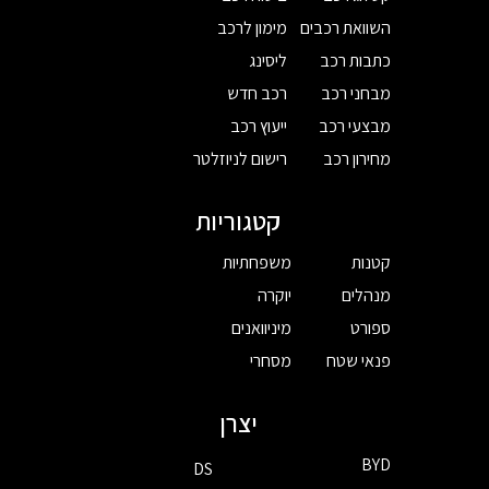
השוואת רכבים
מימון לרכב
כתבות רכב
ליסינג
מבחני רכב
רכב חדש
מבצעי רכב
ייעוץ רכב
מחירון רכב
רישום לניוזלטר
קטגוריות
קטנות
משפחתיות
מנהלים
יוקרה
ספורט
מיניוואנים
פנאי שטח
מסחרי
יצרן
BYD
DS