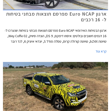
ארגון Euro NCAP מפרסם תוצאות מבחני בטיחות
ל- 16 רכבים
ארגון הבטיחות האירופאי Euro NCAP מפרסם תוצאות מבחני בטיחות שנערכו ל-
16 דגמים חשובים ובולטים: איסוזו דימקס, DS 9, הונדה סיוויק, Wey Coffe 02,
טויוטה bZ4X, טויוטה קורולה קרוס, טסלה מודל S, יונדאי איוניק 6, לנד רובר
ריינג' רובר, לנד רובר ריינג' רובר ספורט, ניסאן אקס טרייל, ניסאן אריה, סובארו
קרא עוד
סולטרה, סמארט #1, ניו ET7, ורנו אוסטרל. למעט DS 9 כל הדגמים זכו לציון
מרבי של 5 כוכבים מתוך 5.