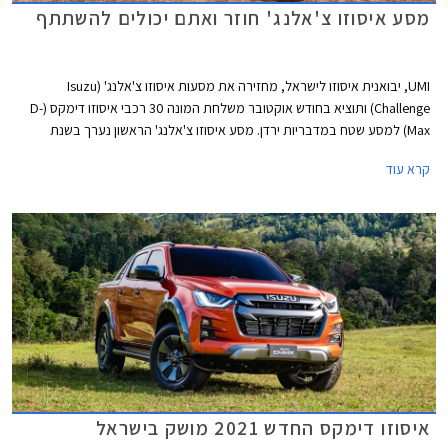
מסע איסוזו צ'אלנג' חוזר ואתם יכולים להשתתף
UMI, יבואנית איסוזו לישראל, מחזירה את מסעות איסוזו צ'אלנג' (Isuzu
Challenge) ותוציא בחודש אוקטובר משלחת המונה 30 רכבי איסוזו דימקס (D-
Max) למסע שטח במדבריות ירדן. מסע איסוזו צ'אלנג' הראשון נערך בשנת
1998 בנמיביה ולאחר מכן יצאו מסעות דומים לאוסטרליה, לסין, לפטגוניה,
קרא עוד
להימילאיה, לוייאטנם וללאוס, בכולם נעשה שימוש ברכבי איסוזו מדגמי העבר
ביניהם איסוזו טרופר ואיסוזו רודיאו צבועים בשחור וצהוב בדוגמת זברה.
איסוזו דימקס החדש 2021 מושק בישראל