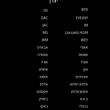
יצרן
BYD
DS
GAC
EVEASY
JAC
IM
KGM (סאנגיונג)
MG
WM
WEY
אאודי
אבארט
אווטאר
אומודה
אופל
אורה
איון
אייווייס
אינפיניטי
איסוזו
אלפא רומיאו
אלפין
אסטון מרטין
אקספנג
ב.מ.וו
ביואיק
בנטלי
ג'אקו