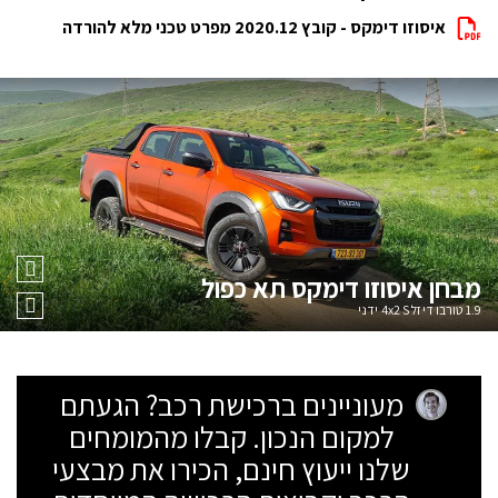
איסוזו דימקס - קובץ 2020.12 מפרט טכני מלא להורדה
מבחן
איסוזו דימקס תא כפול
1.9 טורבו דיזל 4x2 S ידני
מעוניינים ברכישת רכב? הגעתם
למקום הנכון. קבלו מהמומחים
שלנו ייעוץ חינם, הכירו את מבצעי