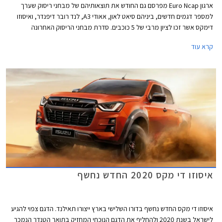
ארגון Euro Ncap מפרסם גם החודש את תוצאותיהם של מבחני ריסוק שערך
למספר דגמים חדשים, ביניהם סיאט לאון, אאודי A3, לנד רובר דיפנדר, ואיסוזו
דימקס אשר זכו לציון מרבי של 5 כוכבים. סדרת מבחני הריסוק האחרונה
מצביעה בבירור על מגמת השתפרות כוללת בתעשיית הרכב, לצד החמרת
קרא עוד
דרישות הבטיחות העומדות בפני היצרנים.
איסוזו די מקס 2020 החדש נחשף
איסוזו די מקס החדש נחשף בדורו השלישי בארץ ייצורו תאילנד. הדגם צפוי להגיע
לישראל בשנת 2020 ולהחליף את הדגם הנוכחי המחזיק בתואר הטנדר הנמכר