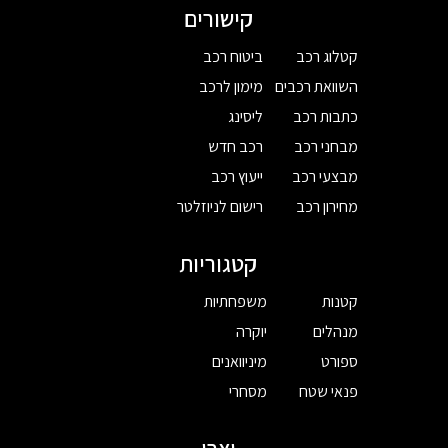
קישורים
קטלוג רכב
ביטוח רכב
השוואת רכבים
מימון לרכב
כתבות רכב
ליסינג
מבחני רכב
רכב חדש
מבצעי רכב
ייעוץ רכב
מחירון רכב
רישום לניוזלטר
קטגוריות
קטנות
משפחתיות
מנהלים
יוקרה
ספורט
מיניוואנים
פנאי שטח
מסחרי