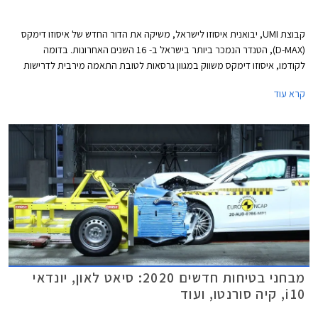
קבוצת UMI, יבואנית איסוזו לישראל, משיקה את הדור החדש של איסוזו דימקס
(D-MAX), הטנדר הנמכר ביותר בישראל ב- 16 השנים האחרונות. בדומה
לקודמו, איסוזו דימקס משווק במגוון גרסאות לטובת התאמה מירבית לדרישות
הצרכנים ומוצע בארבע רמות אבזור, מרכב קבינה יחידה או קבינה כפולה, גיר
קרא עוד
ידני או אוטומטי, והנעה אחורית או כפולה 4x4.
מבחני בטיחות חדשים 2020: סיאט לאון, יונדאי
i10, קיה סורנטו, ועוד