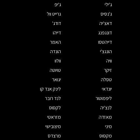
ג'ילי
ג'יפ
ג'נסיס
גרייט וול
דאצ'יה
דודג'
דונגפנג
דייהו
דייהטסו
האמר
הונגצ'י
הונדה
וויה
וולוו
זיקר
טויוטה
טסלה
יגואר
יונדאי
לינק אנד קו
ליפמוטור
לנד רובר
לנצ'יה
לקסוס
מאזדה
מזראטי
מיני
מיצובישי
מקסוס
מרצדס