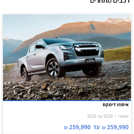
רכבים מתחרים
איסוזו דימקס
מסחרי
2020
עד
2026
259,990
עד
259,990
₪
₪