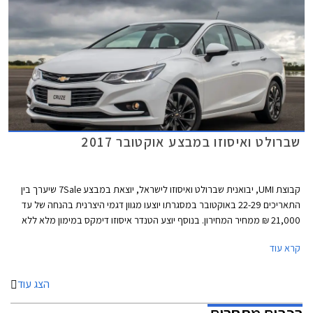
שברולט ואיסוזו במבצע אוקטובר 2017
קבוצת UMI, יבואנית שברולט ואיסוזו לישראל, יוצאת במבצע 7Sale שיערך בין
התאריכים 22-29 באוקטובר במסגרתו יוצעו מגוון דגמי היצרנית בהנחה של עד
21,000 ₪ ממחיר המחירון. בנוסף יוצע הטנדר איסוזו דימקס במימון מלא ללא
ריבית.
קרא עוד
הצג עוד