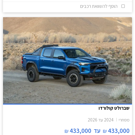
הוסף להשוואת רכבים
שברולט קולורדו
מסחרי
2024
עד
2026
433,000
עד
433,000
₪
₪