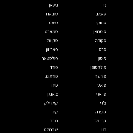
ניו
ניסאן
סאאב
סובארו
סוזוקי
סיאט
סיטרואן
סמארט
סקודה
סקייוול
סרס
פאריזון
פוטון
פולסטאר
פולקסווגן
פורד
פורשה
פורתינג
פיאט
פיג'ו
פרארי
צ'אנגן
צ'רי
קאדילק
קופרה
קיה
קרייזלר
רובר
רנו
שברולט