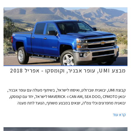
מבצע UMI, עופר אבניר, וקומסקו - אפריל 2018
קבוצת UMI, יבואנית שברולט, ואיסוזו לישראל, בשיתוף פעולה עם עופר אבניר,
יבואן CAN AM, SEA DOO, CFMOTO ו- MAVERICK לישראל, יחד עם קומסקו,
יבואנית מחפרונים וכלי צמ"ה, יוצאים במבצע משותף, הנועד לתת מענה
לרוכשים בכל תחומי הפנאי תחת קורת גג אחת. המבצע יערך בין 26.04.2018
קרא עוד
בשעה 14:00 ל- 27.04.2018 בשעה 14:00 בבית UMI בלוד. במסגרת המבצע
יהנו הרוכשים מהנחות, חבילות תחזוקה, חבילות אבזור, ואפשרויות מימון.