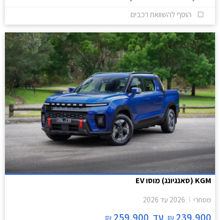
הוסף להשוואת רכבים
KGM (סאנגיונג) מוסו EV
מסחרי
2026
עד
2026
239,900
עד
259,900
₪
₪