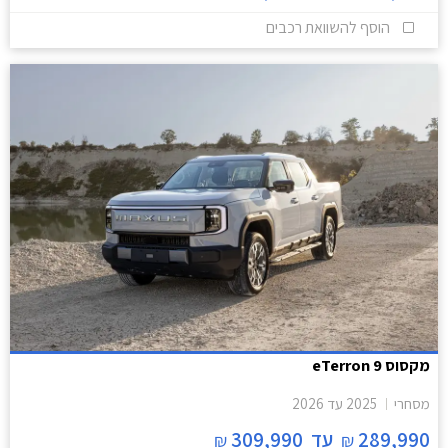
הוסף להשוואת רכבים
מקסוס eTerron 9
מסחרי
2025
עד
2026
289,990
עד
309,990
₪
₪