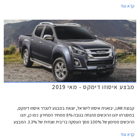
בהזמנת אביזרים בהתקנה מקומית, וממסלול מימון של עד 100% משווי הרכב
קרא עוד
או עד 150,000 ₪ לתקופה של עד 5 שנים בריבית פריים מינוס 0.4% ללקוחות
בנק אוצר החייל.
מבצע איסוזו דימקס - מאי 2019
קבוצת UMI, יבואנית איסוזו לישראל, יוצאת במבצע לטנדר איסוזו דימקס,
במסגרתו יהנו הרוכשים מהנחה בגובה 8% ממחיר המחירון. כמו כן, יהנו
הרוכשים ממימון של 100% מסך העסקה בריבית שנתית של 3.3%. המבצע
תקף עד ליום 31.5.2019 בכל סוכנויות UMI ברחבי ישראל.
קרא עוד