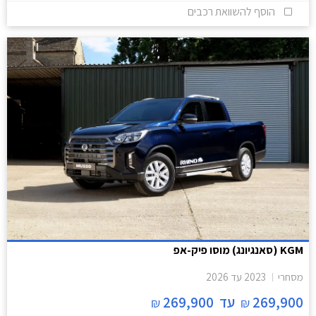
הוסף להשוואת רכבים
KGM (סאנגיונג) מוסו פיק-אפ
מסחרי
2023
עד
2026
269,900
עד
269,900
₪
₪