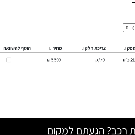
פק
צריכת דלק
מחיר
הוסף להשוואה
21
כ״ס
0
ל/ק
5,500 ₪
שת רכב? הגעתם למקום