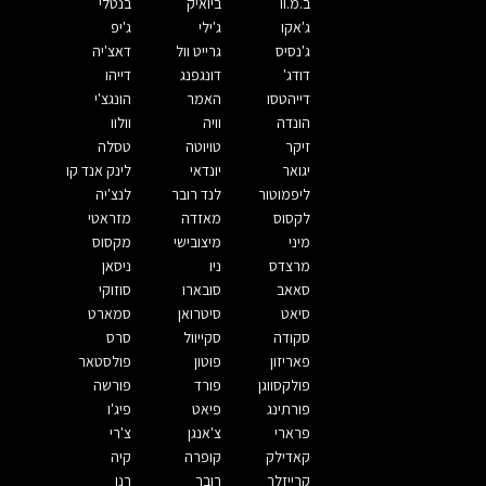
ב.מ.וו
ביואיק
בנטלי
ג'אקו
ג'ילי
ג'יפ
ג'נסיס
גרייט וול
דאצ'יה
דודג'
דונגפנג
דייהו
דייהטסו
האמר
הונגצ'י
הונדה
וויה
וולוו
זיקר
טויוטה
טסלה
יגואר
יונדאי
לינק אנד קו
ליפמוטור
לנד רובר
לנצ'יה
לקסוס
מאזדה
מזראטי
מיני
מיצובישי
מקסוס
מרצדס
ניו
ניסאן
סאאב
סובארו
סוזוקי
סיאט
סיטרואן
סמארט
סקודה
סקייוול
סרס
פאריזון
פוטון
פולסטאר
פולקסווגן
פורד
פורשה
פורתינג
פיאט
פיג'ו
פרארי
צ'אנגן
צ'רי
קאדילק
קופרה
קיה
קרייזלר
רובר
רנו