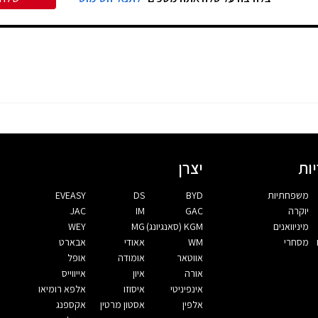
ות
יצרן
משפחתיות
BYD
DS
EVEASY
יוקרה
GAC
IM
JAC
מיניוואנים
KGM (סאנגיונג)
MG
WEY
מסחרי
WM
אאודי
אבארט
אווטאר
אומודה
אופל
אורה
איון
אייווייס
אינפיניטי
איסוזו
אלפא רומיאו
אלפין
אסטון מרטין
אקספנג