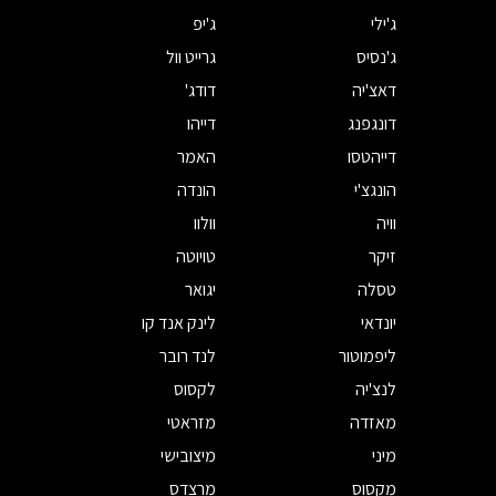
ג'ילי
ג'יפ
ג'נסיס
גרייט וול
דאצ'יה
דודג'
דונגפנג
דייהו
דייהטסו
האמר
הונגצ'י
הונדה
וויה
וולוו
זיקר
טויוטה
טסלה
יגואר
יונדאי
לינק אנד קו
ליפמוטור
לנד רובר
לנצ'יה
לקסוס
מאזדה
מזראטי
מיני
מיצובישי
מקסוס
מרצדס