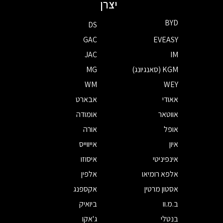
יצרן
BYD
DS
GAC
EVEASY
JAC
IM
KGM (סאנגיונג)
MG
WM
WEY
אאודי
אבארט
אווטאר
אומודה
אופל
אורה
איון
אייווייס
אינפיניטי
איסוזו
אלפא רומיאו
אלפין
אסטון מרטין
אקספנג
ב.מ.וו
ביואיק
בנטלי
ג'אקו