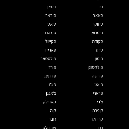
ניו
ניסאן
סאאב
סובארו
סוזוקי
סיאט
סיטרואן
סמארט
סקודה
סקייוול
סרס
פאריזון
פוטון
פולסטאר
פולקסווגן
פורד
פורשה
פורתינג
פיאט
פיג'ו
פרארי
צ'אנגן
צ'רי
קאדילק
קופרה
קיה
קרייזלר
רובר
רנו
שברולט