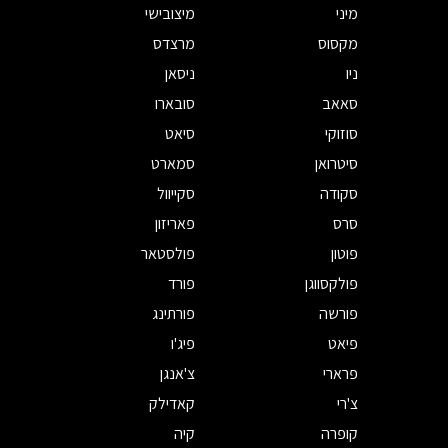
מיני
מיצובישי
מקסוס
מרצדס
ניו
ניסאן
סאאב
סובארו
סוזוקי
סיאט
סיטרואן
סמארט
סקודה
סקייוול
סרס
פאריזון
פוטון
פולסטאר
פולקסווגן
פורד
פורשה
פורתינג
פיאט
פיג'ו
פרארי
צ'אנגן
צ'רי
קאדילק
קופרה
קיה