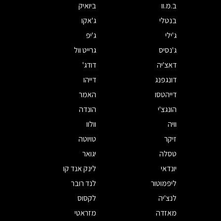
ב.מ.וו
ביואיק
בנטלי
ג'אקו
ג'ילי
ג'יפ
ג'נסיס
גרייט וול
דאצ'יה
דודג'
דונגפנג
דייהו
דייהטסו
האמר
הונגצ'י
הונדה
וויה
וולוו
זיקר
טויוטה
טסלה
יגואר
יונדאי
לינק אנד קו
ליפמוטור
לנד רובר
לנצ'יה
לקסוס
מאזדה
מזראטי