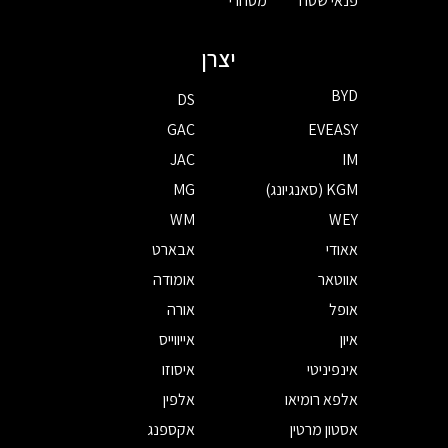
פנאי שטח
מסחרי
יצרן
BYD
DS
GAC
EVEASY
JAC
IM
KGM (סאנגיונג)
MG
WM
WEY
אאודי
אבארט
אווטאר
אומודה
אופל
אורה
איון
אייווייס
אינפיניטי
איסוזו
אלפא רומיאו
אלפין
אסטון מרטין
אקספנג