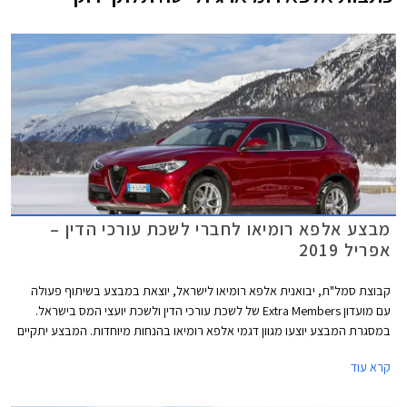
מבצע אלפא רומיאו לחברי לשכת עורכי הדין –
אפריל 2019
קבוצת סמל"ת, יבואנית אלפא רומיאו לישראל, יוצאת במבצע בשיתוף פעולה
עם מועדון Extra Members של לשכת עורכי הדין ולשכת יועצי המס בישראל.
במסגרת המבצע יוצעו מגוון דגמי אלפא רומיאו בהנחות מיוחדות. המבצע יתקיים
בין התאריכים 08.04.2019-29.04.2019 בכל אולמות התצוגה של אלפא רומיאו
קרא עוד
בישראל.