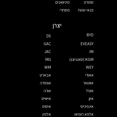
ספורט
מיניוואנים
פנאי שטח
מסחרי
יצרן
BYD
DS
GAC
EVEASY
JAC
IM
KGM (סאנגיונג)
MG
WM
WEY
אאודי
אבארט
אווטאר
אומודה
אופל
אורה
איון
אייווייס
אינפיניטי
איסוזו
אלפא רומיאו
אלפין