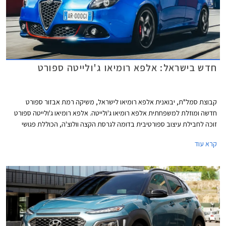
חדש בישראל: אלפא רומיאו ג'ולייטה ספורט
קבוצת סמל"ת, יבואנית אלפא רומיאו לישראל, משיקה רמת אבזור ספורט
חדשה ומוזלת למשפחתית אלפא רומיאו ג'ולייטה. אלפא רומיאו ג'ולייטה ספורט
זוכה לחבילת עיצוב ספורטיבית בדומה לגרסת הקצה וולוצ'ה, הכוללת פגושי
ULTRA SPORT עם עיטור פס אדום בתחתית, דיפיוזר אחורי, פתח מפלט מוגדל,
קרא עוד
חישוקי 17 אינץ' מדגם SPRINT עם 5 צלעות, חצאיות צד, חלונות אחוריים כהים,
מראות צד בגוון כרום סאטן, ופנסי ערפל קדמיים.