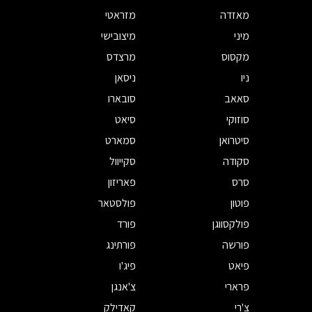
מאזדה
מזראטי
מיני
מיצובישי
מקסוס
מרצדס
ניו
ניסאן
סאאב
סובארו
סוזוקי
סיאט
סיטרואן
סמארט
סקודה
סקייוול
סרס
פאריזון
פוטון
פולסטאר
פולקסווגן
פורד
פורשה
פורתינג
פיאט
פיג'ו
פרארי
צ'אנגן
צ'רי
קאדילק