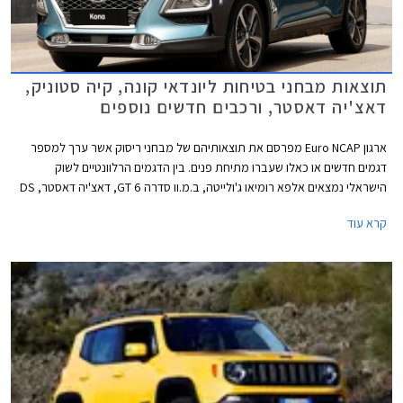
תוצאות מבחני בטיחות ליונדאי קונה, קיה סטוניק,
דאצ'יה דאסטר, ורכבים חדשים נוספים
ארגון Euro NCAP מפרסם את תוצאותיהם של מבחני ריסוק אשר ערך למספר
דגמים חדשים או כאלו שעברו מתיחת פנים. בין הדגמים הרלוונטיים לשוק
הישראלי נמצאים אלפא רומיאו ג'ולייטה, ב.מ.וו סדרה 6 GT, דאצ'יה דאסטר, DS
3, יונדאי קונה אשר יושק בקרוב בישראל, יגואר F-Pace, קיה סטינגר, קיה סטוניק,
קרא עוד
MG ZS, טויוטה אייגו, וטויוטה יאריס. סדרת מבחני הריסוק האחרונה מצביעה
בבירור על מגמת השתפרות כוללת בתעשיית הרכב, לפיה ניתן לראות כיצד
דגמים חדשים מצטיינים ביחס לדגמים ותיקים שעברו מתיחת פנים לקבלת
מערכות בטיחות חדשות.