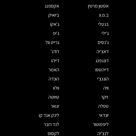
אסטון מרטין
אקספנג
ב.מ.וו
ביואיק
בנטלי
ג'אקו
ג'ילי
ג'יפ
ג'נסיס
גרייט וול
דאצ'יה
דודג'
דונגפנג
דייהו
דייהטסו
האמר
הונגצ'י
הונדה
וויה
וולוו
זיקר
טויוטה
טסלה
יגואר
יונדאי
לינק אנד קו
ליפמוטור
לנד רובר
לנצ'יה
לקסוס